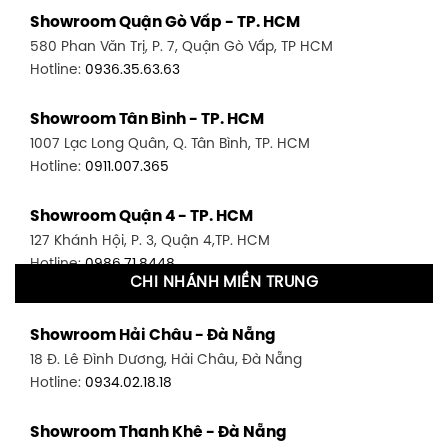
Showroom Quận Gò Vấp - TP. HCM
580 Phan Văn Trị, P. 7, Quận Gò Vấp, TP HCM
Hotline:
0936.35.63.63
Showroom Tân Bình - TP. HCM
1007 Lạc Long Quân, Q. Tân Bình, TP. HCM
Hotline:
0911.007.365
Showroom Quận 4 - TP. HCM
127 Khánh Hội, P. 3, Quận 4,TP. HCM
Hotline:
0986.71.8448
CHI NHÁNH MIỀN TRUNG
Showroom Quận 11 - TP. HCM
Showroom Hải Châu - Đà Nẵng
1411 Đường 3/2, P. 16, Quận 11, TP. HCM
18 Đ. Lê Đình Dương, Hải Châu, Đà Nẵng
Hotline:
0906.256.759
Hotline:
0934.02.18.18
Showroom Quận 7 - TP. HCM
Showroom Thanh Khê - Đà Nẵng
1448 Huỳnh Tấn Phát, Phú Thuận, Quận 7, TP HCM