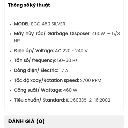
Thông số kỹ thuật
MODEL:
ECO 460 SILVER
Máy hủy rác/ Garbage Disposer:
460W – 5/8
HP
Điện áp/ Voltage:
AC 220 ~ 240 V
Tần số/ frequency:
50-60 Hz
Dòng điện/ Electric:
1.7 A
Tốc độ xoay/Rotation speed:
2700 RPM
Công suất/ Wattage:
460 W
Tiêu chuẩn/ Standard:
IEC60335-2-16:2002
ĐÁNH GIÁ (0)