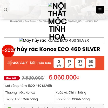
Skip
to
content
TRANG CHỦ
/
SẢN PHẨM
/
GIA DỤNG - DỤNG CỤ BẾP
/
ĐỒ GIA DỤNG
/
MÁY HỦY RÁC
Máy hủy rác Konox ECO 460 SILVER
-20%
0
17
37
53
Kết thúc sau
F
ASH SALE
ngày
giờ
phút
giây
Giá
Giá
₫
6.060.000
₫
7.580.000
gốc
hiện
Mã sản phẩm:
ECO 460 SILVER
là:
tại
7.580.000₫.
là:
Thương hiệu:
Konox
Xuất xứ:
Chính hãng
6.060.000₫
Trạng thái:
Còn hàng
Bảo hành:
Chính hãng