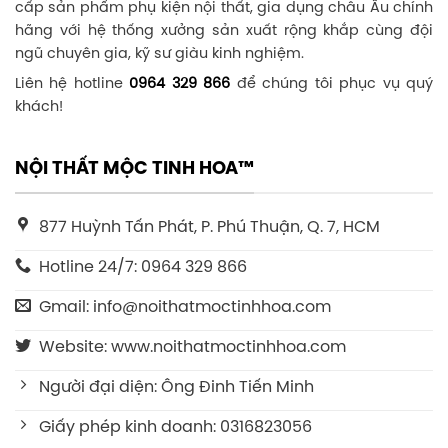
cấp sản phẩm phụ kiện nội thất, gia dụng châu Âu chính
hãng với hệ thống xưởng sản xuất rộng khắp cùng đội
ngũ chuyên gia, kỹ sư giàu kinh nghiệm.
Liên hệ hotline
0964 329 866
để chúng tôi phục vụ quý
khách!
NỘI THẤT MỘC TINH HOA™
877 Huỳnh Tấn Phát, P. Phú Thuận, Q. 7, HCM
Hotline 24/7: 0964 329 866
Gmail: info@noithatmoctinhhoa.com
Website: www.noithatmoctinhhoa.com
Người đại diện: Ông Đinh Tiến Minh
Giấy phép kinh doanh: 0316823056