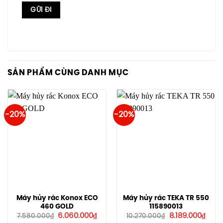
SẢN PHẨM CÙNG DANH MỤC
-20%
-20%
Máy hủy rác Konox ECO
Máy hủy rác TEKA TR 550
460 GOLD
115890013
Giá
Giá
Giá
Giá
6.060.000
₫
8.189.000
₫
7.580.000
₫
10.270.000
₫
gốc
hiện
gốc
hiện