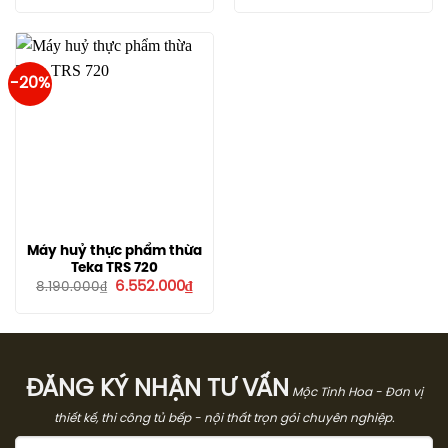
là:
tại
là:
tại
7.580.000₫.
là:
10.270.000₫.
là:
6.060.000₫.
8.189
-20%
Máy huỷ thực phẩm thừa
Teka TRS 720
Giá
Giá
6.552.000
₫
8.190.000
₫
gốc
hiện
là:
tại
8.190.000₫.
là:
6.552.000₫.
ĐĂNG KÝ NHẬN TƯ VẤN
Mộc Tinh Hoa - Đơn vị
thiết kế, thi công tủ bếp - nội thất trọn gói chuyên nghiệp.