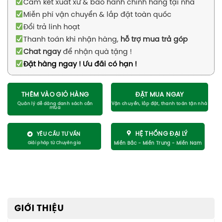
Cam kết xuất xứ & bảo hành chính hãng tại nhà
Miễn phí vận chuyển & lắp đặt toàn quốc
Đổi trả linh hoạt
Thanh toán khi nhận hàng,
hỗ trợ mua trả góp
Chat ngay
để nhận quà tặng !
Đặt hàng ngay ! Ưu đãi có hạn !
THÊM VÀO GIỎ HÀNG
ĐẶT MUA NGAY
HỆ THỐNG ĐẠI LÝ
YÊU CẦU TƯ VẤN
GIỚI THIỆU