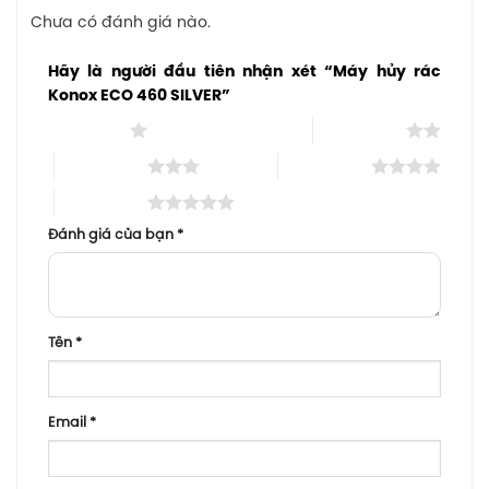
Chưa có đánh giá nào.
Hãy là người đầu tiên nhận xét “Máy hủy rác
Konox ECO 460 SILVER”
1 trên 5 sao
2 trên 5 sao
3 trên 5 sao
4 trên 5 sao
5 trên 5 sao
Đánh giá của bạn
*
Tên
*
Email
*