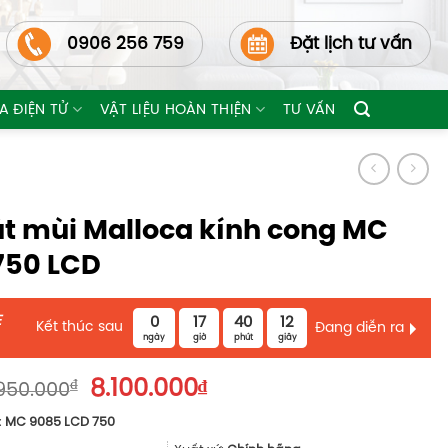
0906 256 759
Đặt lịch tư vấn
A ĐIỆN TỬ
VẬT LIỆU HOÀN THIỆN
TƯ VẤN
t mùi Malloca kính cong MC
750 LCD
E
0
17
40
10
Kết thúc sau
Đang diễn ra
ngày
giờ
phút
giây
Giá
Giá
₫
8.100.000
₫
.950.000
gốc
hiện
:
MC 9085 LCD 750
là:
tại