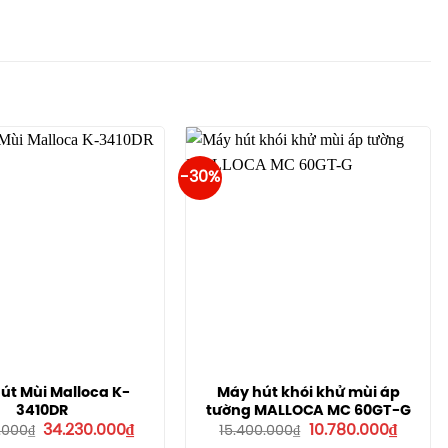
-30%
út Mùi Malloca K-
Máy hút khói khử mùi áp
3410DR
tường MALLOCA MC 60GT-G
Giá
Giá
Giá
Giá
34.230.000
₫
10.780.000
₫
.000
₫
15.400.000
₫
gốc
hiện
gốc
hiện