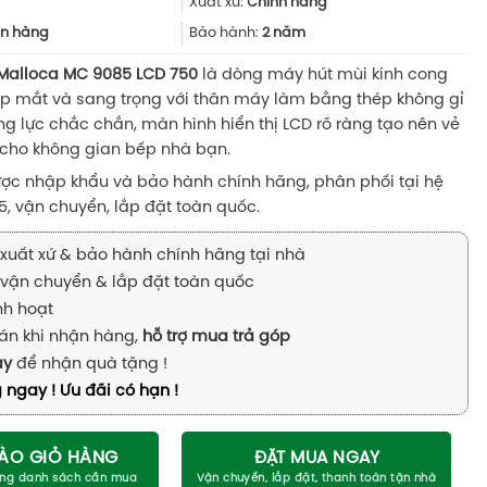
11.950.000₫.
là:
Xuất xứ:
Chính hãng
8.100.000₫.
n hàng
Bảo hành:
2 năm
Malloca MC 9085 LCD 750
là dòng máy hút mùi kính cong
đẹp mắt và sang trọng với thân máy làm bằng thép không gỉ
g lực chắc chắn, màn hình hiển thị LCD rõ ràng tạo nên vẻ
 cho không gian bếp nhà bạn.
c nhập khẩu và bảo hành chính hãng, phân phối tại hệ
, vận chuyển, lắp đặt toàn quốc.
xuất xứ & bảo hành chính hãng tại nhà
vận chuyển & lắp đặt toàn quốc
inh hoạt
án khi nhận hàng,
hỗ trợ mua trả góp
ay
để nhận quà tặng !
 ngay ! Ưu đãi có hạn !
ÀO GIỎ HÀNG
ĐẶT MUA NGAY