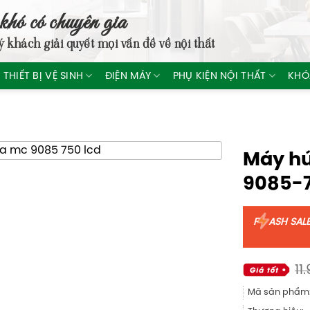
khó có chuyên gia
ý khách giải quyết mọi vấn đề về nội thất
THIẾT BỊ VỆ SINH
ĐIỆN MÁY
PHỤ KIỆN NỘI THẤT
KHÓ
Máy hú
9085-
F
ASH SAL
11
Mã sản phẩm