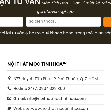
̣N TƯ VẤN
Mộc Tinh Hoa - Đơn vị thiết kế, thi 
gói chuyên nghiệp.
gọi lại tư vấn & hỗ trợ quý khách hàng trong thời gian sớ
NỘI THẤT MỘC TINH HOA™
877 Huỳnh Tấn Phát, P. Phú Thuận, Q. 7, HCM
Hotline 24/7: 0964 329 866
Gmail: info@noithatmoctinhhoa.com
Website: www.noithatmoctinhhoa.com