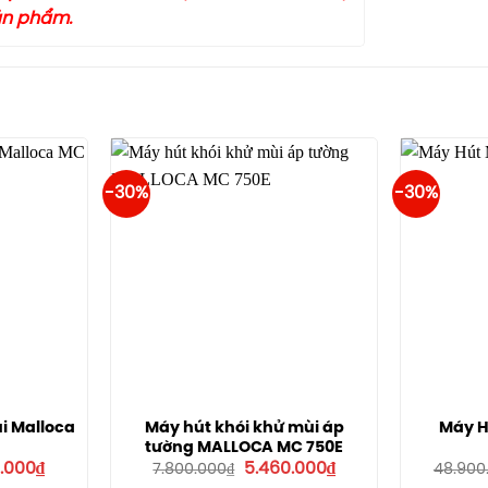
sản phẩm.
-30%
-30%
i Malloca
Máy hút khói khử mùi áp
Máy H
tường MALLOCA MC 750E
Giá
Giá
Giá
.000
₫
5.460.000
₫
7.800.000
₫
48.900
hiện
gốc
hiện