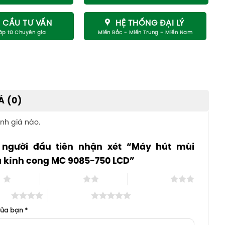
 CẦU TƯ VẤN
HỆ THỐNG ĐẠI LÝ
Á (0)
nh giá nào.
 người đầu tiên nhận xét “Máy hút mùi
a kính cong MC 9085-750 LCD”
o
2 trên 5 sao
3 trên 5 sao
 sao
5 trên 5 sao
của bạn
*