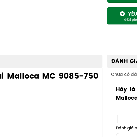
YÊU
ĐÁNH GI
ùi Malloca MC 9085-750
Chưa có đá
Hãy là
Malloc
1 trên 5 sa
4 trên 5
Đánh giá 