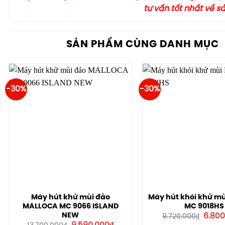
tư vấn tốt nhất về 
SẢN PHẨM CÙNG DANH MỤC
-30%
-30%
Máy hút khử mùi đảo
Máy hút khói khử mù
MALLOCA MC 9066 ISLAND
MC 9018HS
Giá
NEW
6.800
9.720.000
₫
gốc
Giá
Giá