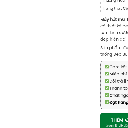
Thương hiệu:
Trạng thái:
Cò
Máy hút mùi 
có thiết kế 
tum kính cườn
đẹp hiện đại
Sản phẩm đượ
thống Bếp 365
Cam kết 
Miễn phí 
Đổi trả l
Thanh to
Chat ng
Đặt hàng
THÊM V