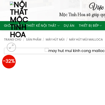
Skip
Việc 
to
Mộc Tinh Hoa
sẽ giúp qu
content
GIỚI THIỆU
THIẾT KẾ NỘI THẤT
DỰ ÁN
THIẾT BỊ BẾP
TRANG CHỦ
/
SẢN PHẨM
/
MÁY HÚT MÙI
/
MÁY HÚT MÙI MALLOCA
-32%