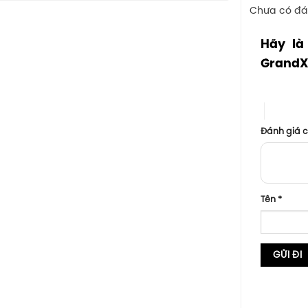
Chưa có đá
Hãy là
GrandX
1 trên 5 sa
4 trên 5
Đánh giá 
Tên
*