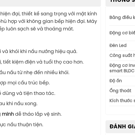
THÔNG S
hiện đại, thiết kế sang trọng với mặt kính
Bảng điều 
phù hợp với không gian bếp hiện đại. Máy
bếp luôn sạch sẽ và thoáng mát.
Động cơ bi
Đèn Led
 và khói khi nấu nướng hiệu quả.
Công suất 
 tiết kiệm điện và tuổi thọ cao hơn.
Động cơ Inv
smart BLDC
ầu nấu từ nhẹ đến nhiều khói.
Độ ồn
ợp mọi cấu trúc bếp.
Ống thoát
 dùng và tiện thao tác.
Kích thước
au khi nấu xong.
g minh
dễ tháo lắp vệ sinh.
ực nấu thuận tiện.
ĐÁNH GI