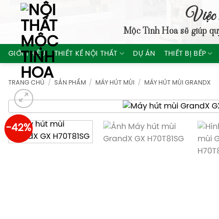
Skip
Việc 
to
Mộc Tinh Hoa
sẽ giúp qu
content
GIỚI THIỆU
THIẾT KẾ NỘI THẤT
DỰ ÁN
THIẾT BỊ BẾP
TRANG CHỦ
/
SẢN PHẨM
/
MÁY HÚT MÙI
/
MÁY HÚT MÙI GRANDX
-42%