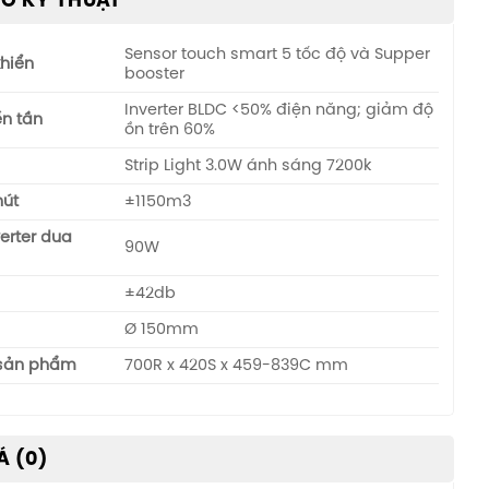
Ố KỸ THUẬT
Sensor touch smart 5 tốc độ và Supper
khiển
booster
Inverter BLDC <50% điện năng; giảm độ
ến tần
ồn trên 60%
Strip Light 3.0W ánh sáng 7200k
hút
±1150m3
erter dua
90W
±42db
Ø 150mm
 sản phẩm
700R x 420S x 459-839C mm
Á (0)