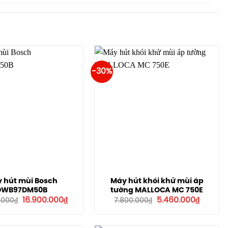
-30%
 hút mùi Bosch
Máy hút khói khử mùi áp
DWB97DM50B
tường MALLOCA MC 750E
Giá
Giá
Giá
Giá
16.900.000
₫
5.460.000
₫
.000
₫
7.800.000
₫
gốc
hiện
gốc
hiện
là:
tại
là:
tại
24.890.000₫.
là:
7.800.000₫.
là: