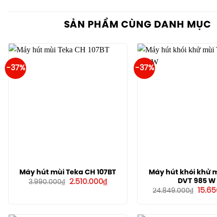
SẢN PHẨM CÙNG DANH MỤC
-37%
-37%
Máy hút mùi Teka CH 107BT
Máy hút khói khử 
Giá
Giá
DVT 985 W
2.510.000
₫
3.990.000
₫
gốc
hiện
Giá
15.6
24.849.000
₫
là:
tại
gốc
3.990.000₫.
là:
là:
2.510.000₫.
24.84