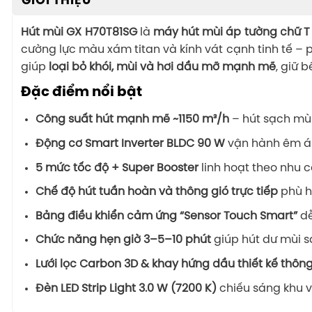
GIỚI THIỆU
Hút mùi GX H70T81SG
là
máy hút mùi áp tường chữ T
cường lực màu xám titan và kính vát cạnh tinh tế – 
giúp
loại bỏ khói, mùi và hơi dầu mỡ mạnh mẽ
, giữ 
Đặc điểm nổi bật
Công suất hút mạnh mẽ ~1150 m³/h
– hút sạch mùi
Động cơ Smart Inverter BLDC 90 W
vận hành êm ái,
5 mức tốc độ + Super Booster
linh hoạt theo nhu c
Chế độ hút tuần hoàn và thông gió trực tiếp
phù h
Bảng điều khiển cảm ứng “Sensor Touch Smart”
dễ
Chức năng hẹn giờ 3–5–10 phút
giúp hút dư mùi s
Lưới lọc Carbon 3D & khay hứng dầu thiết kế thôn
Đèn LED Strip Light 3.0 W (7200 K)
chiếu sáng khu v