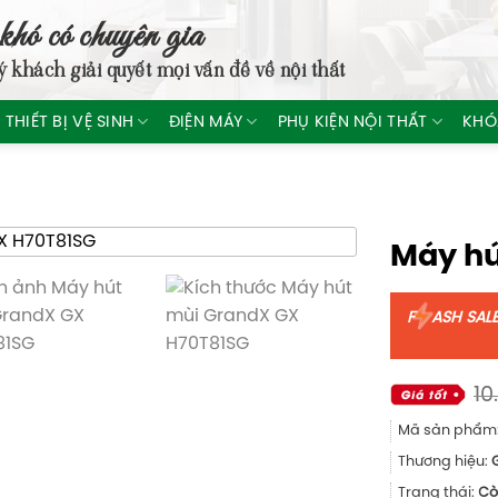
khó có chuyên gia
ý khách giải quyết mọi vấn đề về nội thất
THIẾT BỊ VỆ SINH
ĐIỆN MÁY
PHỤ KIỆN NỘI THẤT
KHÓ
Máy hú
F
ASH SAL
10
Mã sản phẩm
Thương hiệu:
Trạng thái:
Cò