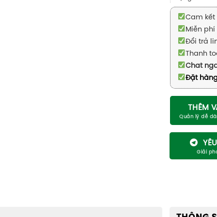
Cam kết 
Miễn phí 
Đổi trả l
Thanh to
Chat ng
Đặt hàng
THÊM V
YÊU