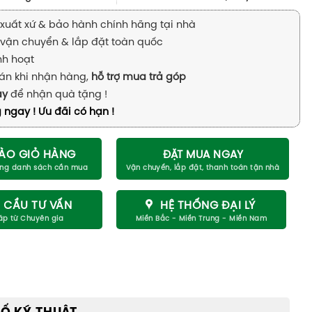
xuất xứ & bảo hành chính hãng tại nhà
vận chuyển & lắp đặt toàn quốc
inh hoạt
án khi nhận hàng,
hỗ trợ mua trả góp
ay
để nhận quà tặng !
 ngay ! Ưu đãi có hạn !
ÀO GIỎ HÀNG
ĐẶT MUA NGAY
 CẦU TƯ VẤN
HỆ THỐNG ĐẠI LÝ