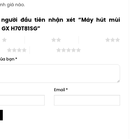
nh giá nào.
 người đầu tiên nhận xét “Máy hút mùi
 GX H70T81SG”
o
2 trên 5 sao
3 trên 5 sao
 sao
5 trên 5 sao
của bạn
*
Email
*