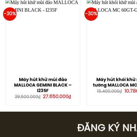
-30%
-30%
Máy hút khử mùi đảo
Máy hút khói khử
MALLOCA GEMINI BLACK –
tường MALLOCA MC
Giá
I235F
10.78
15.400.000
₫
gốc
Giá
Giá
27.650.000
₫
39.500.000
₫
là:
gốc
hiện
15.400
là:
tại
39.500.000₫.
là:
27.650.000₫.
ĐĂNG KÝ NHÂ