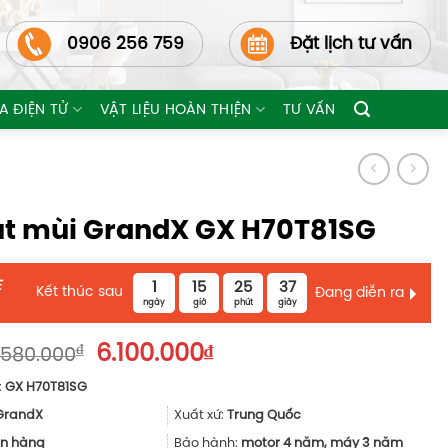
0906 256 759
Đặt lịch tư vấn
A ĐIỆN TỬ
VẬT LIỆU HOÀN THIỆN
TƯ VẤN
t mùi GrandX GX H70T81SG
E
1
15
25
35
Kết thúc sau
Đang diễn ra
ngày
giờ
phút
giây
Giá
Giá
₫
6.100.000
₫
.580.000
gốc
hiện
:
GX H70T81SG
là:
tại
10.580.000₫.
là:
GrandX
Xuất xứ:
Trung Quốc
6.100.000₫.
n hàng
Bảo hành:
motor 4 năm, máy 3 năm