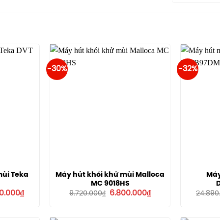
-30%
-32%
mùi Teka
Máy hút khói khử mùi Malloca
Máy
MC 9018HS
Giá
Giá
Giá
50.000
₫
6.800.000
₫
9.720.000
₫
24.890
hiện
gốc
hiện
tại
là:
tại
9.000₫.
là:
9.720.000₫.
là: