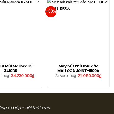
16.900.000₫.
5.460.0
-30%
út Mùi Malloca K-
Máy hút khử mùi đảo
3410DR
MALLOCA JOINT-I900A
Giá
Giá
Giá
Giá
34.230.000
₫
22.050.000
₫
.000
₫
31.500.000
₫
gốc
hiện
gốc
hiện
là:
tại
là:
tại
48.900.000₫.
là:
31.500.000₫.
là:
34.230.000₫.
22.050.
công tủ bếp - nội thất trọn