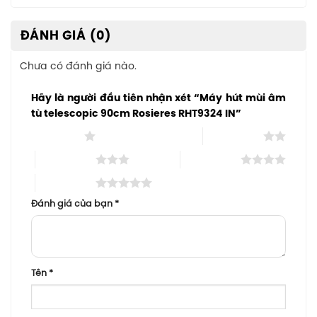
ĐÁNH GIÁ (0)
Chưa có đánh giá nào.
Hãy là người đầu tiên nhận xét “Máy hút mùi âm
tù telescopic 90cm Rosieres RHT9324 IN”
1 trên 5 sao
2 trên 5 sao
3 trên 5 sao
4 trên 5 sao
5 trên 5 sao
Đánh giá của bạn
*
Tên
*