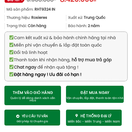
9.900.000
gốc
hiện
Mã sản phẩm:
RHT9324 IN
là:
tại
9.900.000₫.
là:
Thương hiệu:
Rosieres
Xuất xứ:
Trung Quốc
8.420.000₫.
Trạng thái:
Còn hàng
Bảo hành:
2 năm
Cam kết xuất xứ & bảo hành chính hãng tại nhà
Miễn phí vận chuyển & lắp đặt toàn quốc
Đổi trả linh hoạt
Thanh toán khi nhận hàng,
hỗ trợ mua trả góp
Chat ngay
để nhận quà tặng !
Đặt hàng ngay ! Ưu đãi có hạn !
THÊM VÀO GIỎ HÀNG
ĐẶT MUA NGAY
HỆ THỐNG ĐẠI LÝ
YÊU CẦU TƯ VẤN