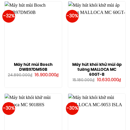
30.800.000
-32%
-30%
Máy hút mùi Bosch
Máy hút khói khử mùi áp
DWB97DM50B
tường MALLOCA MC
Giá
Giá
60GT-B
16.900.000
₫
24.890.000
₫
gốc
hiện
Giá
Giá
10.630.000
₫
15.180.000
₫
là:
tại
gốc
hiện
24.890.000₫.
là:
là:
tại
16.900.000₫.
15.180.000₫.
là:
10.6
-30%
-30%