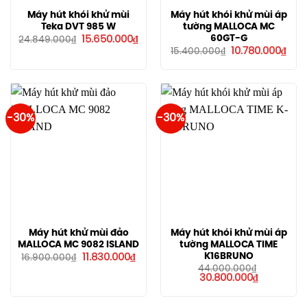
Máy hút khói khử mùi
Máy hút khói khử mùi áp
Teka DVT 985 W
tường MALLOCA MC
Giá
Giá
60GT-G
15.650.000
₫
24.849.000
₫
gốc
hiện
Giá
Giá
10.780.000
₫
15.400.000
₫
là:
tại
gốc
hiện
24.849.000₫.
là:
là:
tại
15.650.000₫.
15.400.000₫.
là:
10.7
-30%
-30%
Máy hút khử mùi đảo
Máy hút khói khử mùi áp
MALLOCA MC 9082 ISLAND
tường MALLOCA TIME
Giá
Giá
K16BRUNO
11.830.000
₫
16.900.000
₫
gốc
hiện
44.000.000
₫
là:
tại
Giá
Giá
30.800.000
₫
16.900.000₫.
là:
gốc
hiện
11.830.000₫.
là:
tại
44.000.000₫.
là: