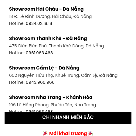
Showroom Quận 11 - TP. HCM
Showroom Hải Châu - Đà Nẵng
1411 Đường 3/2, P. 16, Quận 11, TP. HCM
18 Đ. Lê Đình Dương, Hải Châu, Đà Nẵng
Hotline:
0906.256.759
Hotline:
0934.02.18.18
Showroom Quận 7 - TP. HCM
Showroom Thanh Khê - Đà Nẵng
1448 Huỳnh Tấn Phát, Phú Thuận, Quận 7, TP HCM
475 Điện Biên Phủ, Thanh Khê Đông, Đà Nẵng
Hotline:
0946.480.580
Hotline:
0961.963.463
Showroom Bình Thạnh - TP. HCM
Showroom Cẩm Lệ - Đà Nẵng
348 Đ. Bạch Đằng, P. 14, Bình Thạnh, TP HCM
652 Nguyễn Hữu Thọ, Khuê Trung, Cẩm Lệ, Đà Nẵng
Hotline:
0902.716.230
Hotline:
0943.960.966
Showroom Tân Bình 1 - TP. HCM
Showroom Nha Trang - Khánh Hòa
591 Hoàng Văn Thụ, P. 4, Tân Bình, TP HCM
106 Lê Hồng Phong, Phước Tân, Nha Trang
Hotline:
0906.256.759
Hotline:
0961.963.463
CHI NHÁNH MIỀN BẮC
Showroom Tân Bình 2 - TP. HCM
Showroom Vinh - Nghệ An
90 Đ. Cộng Hòa, P. 4, Tân Bình, TP HCM
Mới khai trương
27-29 Nguyễn Sỹ Sách, Hưng Bình, TP Vinh, Nghệ An
Hotline:
0986.71.8448