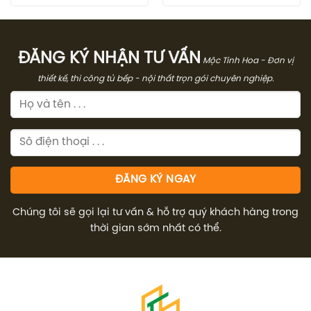
là:
tại
là:
tại
31.500.000₫.
là:
25.500.000₫.
là:
22.050.000₫.
17.8
ĐĂNG KÝ NHẬN TƯ VẤN
Mộc Tinh Hoa - Đơn vị
thiết kế, thi công tủ bếp - nội thất trọn gói chuyên nghiệp.
Chúng tôi sẽ gọi lại tư vấn & hỗ trợ quý khách hàng trong
thời gian sớm nhất có thể.