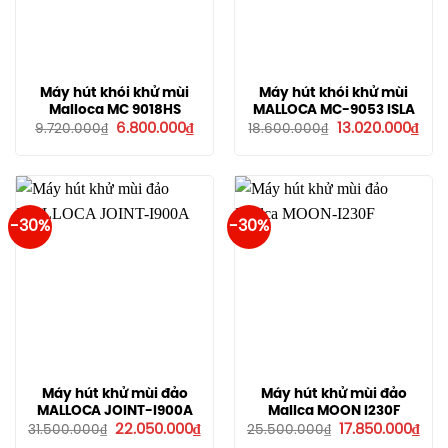
Máy hút khói khử mùi
Máy hút khói khử mùi
Malloca MC 9018HS
MALLOCA MC-9053 ISLA
Giá
Giá
Giá
Giá
6.800.000
₫
13.020.000
₫
9.720.000
₫
18.600.000
₫
gốc
hiện
gốc
hiện
là:
tại
là:
tại
9.720.000₫.
là:
18.600.000₫.
là:
6.800.000₫.
13.0
-30%
-30%
Máy hút khử mùi đảo
Máy hút khử mùi đảo
MALLOCA JOINT-I900A
Mallca MOON I230F
Giá
Giá
Giá
Giá
22.050.000
₫
17.850.000
₫
31.500.000
₫
25.500.000
₫
gốc
hiện
gốc
hiệ