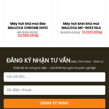
Máy hút khử mùi đảo
Máy hút khói khử mùi
MALLOCA CHROME I001C
MALLOCA MC-9053 ISLA
Giá
Giá
46.500.000
₫
13.020.000
₫
18.600.000
₫
Giá
Giá
gốc
hiện
32.550.000
₫
gốc
hiện
là:
tại
là:
tại
18.600.000₫.
là:
46.500.000₫.
là:
13.0
32.550.000₫.
ĐĂNG KÝ NHẬN TƯ VẤN
Mộc Tinh Hoa - Đơn vị
thiết kế, thi công tủ bếp - nội thất trọn gói chuyên nghiệp.