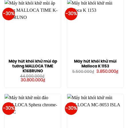
6.800.000₫.
3.995
-30%
-30%
Máy hút khói khử mùi áp
Máy hút khói khử mùi
tường MALLOCA TIME
Malloca K 1153
Giá
Giá
K16BRUNO
3.850.000
₫
5.500.000
₫
gốc
hiện
44.000.000
₫
là:
tại
Giá
Giá
30.800.000
₫
5.500.000₫.
là:
gốc
hiện
3.85
là:
tại
44.000.000₫.
là:
30.800.000₫.
-30%
-30%