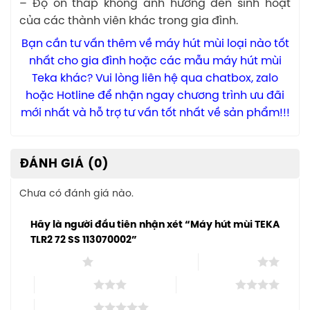
– Độ ồn thấp không ảnh hưởng đến sinh hoạt
của các thành viên khác trong gia đình.
Bạn cần tư vấn thêm về máy hút mùi loại nào tốt
nhất cho gia đình hoặc các mẫu máy hút mùi
Teka khác? Vui lòng liên hệ qua chatbox, zalo
hoặc Hotline để nhận ngay chương trình ưu đãi
mới nhất và hỗ trợ tư vấn tốt nhất về sản phẩm!!!
ĐÁNH GIÁ (0)
Chưa có đánh giá nào.
Hãy là người đầu tiên nhận xét “Máy hút mùi TEKA
TLR2 72 SS 113070002”
1 trên 5 sao
2 trên 5 sao
3 trên 5 sao
4 trên 5 sao
5 trên 5 sao