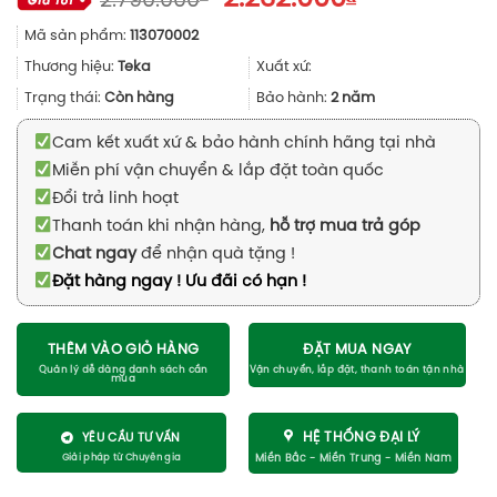
2.790.000
gốc
hiện
Mã sản phẩm:
113070002
là:
tại
2.790.000₫.
là:
Thương hiệu:
Teka
Xuất xứ:
2.232.000₫.
Trạng thái:
Còn hàng
Bảo hành:
2 năm
Cam kết xuất xứ & bảo hành chính hãng tại nhà
Miễn phí vận chuyển & lắp đặt toàn quốc
Đổi trả linh hoạt
Thanh toán khi nhận hàng,
hỗ trợ mua trả góp
Chat ngay
để nhận quà tặng !
Đặt hàng ngay ! Ưu đãi có hạn !
THÊM VÀO GIỎ HÀNG
ĐẶT MUA NGAY
HỆ THỐNG ĐẠI LÝ
YÊU CẦU TƯ VẤN