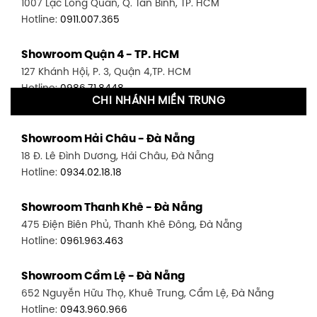
1007 Lạc Long Quân, Q. Tân Bình, TP. HCM
Hotline:
0911.007.365
Showroom Quận 4 - TP. HCM
127 Khánh Hội, P. 3, Quận 4,TP. HCM
Hotline:
0986.71.8448
CHI NHÁNH MIỀN TRUNG
Showroom Quận 11 - TP. HCM
Showroom Hải Châu - Đà Nẵng
1411 Đường 3/2, P. 16, Quận 11, TP. HCM
18 Đ. Lê Đình Dương, Hải Châu, Đà Nẵng
Hotline:
0906.256.759
Hotline:
0934.02.18.18
Showroom Quận 7 - TP. HCM
Showroom Thanh Khê - Đà Nẵng
1448 Huỳnh Tấn Phát, Phú Thuận, Quận 7, TP HCM
475 Điện Biên Phủ, Thanh Khê Đông, Đà Nẵng
Hotline:
0946.480.580
Hotline:
0961.963.463
Showroom Bình Thạnh - TP. HCM
Showroom Cẩm Lệ - Đà Nẵng
348 Đ. Bạch Đằng, P. 14, Bình Thạnh, TP HCM
652 Nguyễn Hữu Thọ, Khuê Trung, Cẩm Lệ, Đà Nẵng
Hotline:
0902.716.230
Hotline:
0943.960.966