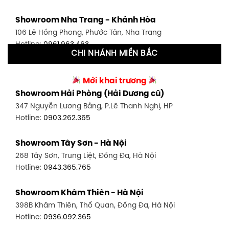
Showroom Tân Bình 1 - TP. HCM
Showroom Nha Trang - Khánh Hòa
591 Hoàng Văn Thụ, P. 4, Tân Bình, TP HCM
106 Lê Hồng Phong, Phước Tân, Nha Trang
Hotline:
0906.256.759
Hotline:
0961.963.463
CHI NHÁNH MIỀN BẮC
Showroom Tân Bình 2 - TP. HCM
Showroom Vinh - Nghệ An
90 Đ. Cộng Hòa, P. 4, Tân Bình, TP HCM
Mới khai trương
27-29 Nguyễn Sỹ Sách, Hưng Bình, TP Vinh, Nghệ An
Hotline:
0986.71.8448
Showroom Hải Phòng (Hải Dương cũ)
Hotline:
0943.960.966
347 Nguyễn Lương Bằng, P.Lê Thanh Nghị, HP
Showroom Thuận An - Bình Dương
Hotline:
0903.262.365
Showroom Buôn Ma Thuột
66 đường DT743, An Phú, Thuận An, Bình Dương
119 Lê Thánh Tông, Tân Lợi, Buôn Ma Thuột
Hotline:
0902.716.230
Showroom Tây Sơn - Hà Nội
Hotline:
0934.02.18.18
268 Tây Sơn, Trung Liệt, Đống Đa, Hà Nội
Showroom Biên Hòa - Đồng Nai
Hotline:
0943.365.765
452 Nguyễn Ái Quốc, Tân Tiến, TP. Biên Hòa, Đồng Nai
Hotline:
0946.480.580
Showroom Khâm Thiên - Hà Nội
398B Khâm Thiên, Thổ Quan, Đống Đa, Hà Nội
Hotline:
0936.092.365