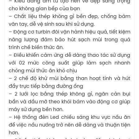
– Kiểu dáng âm tủ tạo nên vẻ đẹp sang trọng
cho không gian bếp của bạn
– Chất liệu thép không gỉ bền đẹp, chống bám
vân tay, dễ vệ sinh sau khi sử dụng.
– Động cơ turbin đôi vận hành hiệu quả, tiết kiệm
năng lượng đảm bảo hút sạch mùi trong quá
trình chế biến thức ăn.
– Điều khiển cảm ứng dễ dàng thao tác sử dụng
với 02 mức công suất giúp làm sạch nhanh
chóng mùi thức ăn khó chịu
– 2 chế độ khử mùi bằng than hoạt tính và hút
đẩy trực tiếp bằng đường ống
– 2 lưới lọc bằng thép không gỉ, ngăn cản bụi
bẩn và dầu mỡ theo khói bám vào động cơ giúp
máy sử dụng bền hơn.
– Hệ thống đèn Led chiếu sáng khu vực nấu ăn
để việc nấu nướng trở nên dễ dàng và thuận tiện
hơn.