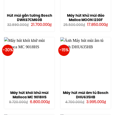
Hút mùi gắn tường Bosch
Máy hút khử mùi đảo
DWK67CM60B
Mallca MOON I230F
Giá
Giá
Giá
Giá
21.700.000
₫
17.850.000
₫
32.890.000
₫
25.500.000
₫
gốc
hiện
gốc
hiệ
là:
tại
là:
tại
32.890.000₫.
là:
25.500.000₫.
là:
21.700.000₫.
17.8
-30%
-15%
Máy hút khói khử mùi
Máy hút mùi âm tủ Bosch
Malloca MC 9018HS
DHU635HB
Giá
Giá
Giá
Giá
6.800.000
₫
3.995.000
₫
9.720.000
₫
4.700.000
₫
gốc
hiện
gốc
hiện
là:
tại
là:
tại
9.720.000₫.
là:
4.700.000₫.
là: