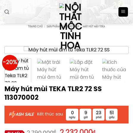
Skip
to
content
TRANG CHỦ
/
SẢN PHẨM
/
MÁY HÚT MÙI
/
MÁY HÚT MÙI TEKA
-20%
Máy hút mùi TEKA TLR2 72 SS
113070002
0
9
23
50
Kết thúc sau
F
ASH SALE
ngày
giờ
phút
giây
Giá
Giá
₫
2.232.000
₫