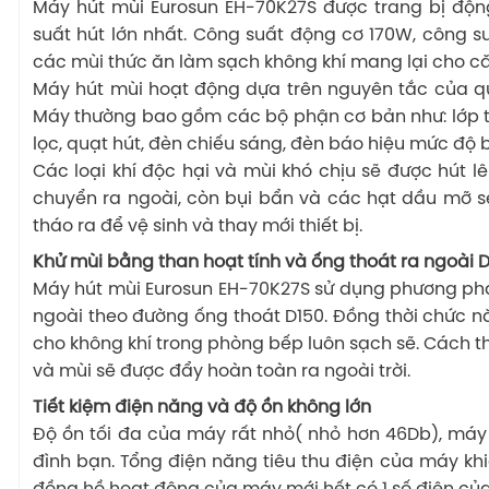
Máy hút mùi Eurosun EH-70K27S được trang bị độn
suất hút lớn nhất. Công suất động cơ 170W, công 
các mùi thức ăn làm sạch không khí mang lại cho c
Máy hút mùi hoạt động dựa trên nguyên tắc của qu
Máy thường bao gồm các bộ phận cơ bản như: lớp toa
lọc, quạt hút, đèn chiếu sáng, đèn báo hiệu mức độ 
Các loại khí độc hại và mùi khó chịu sẽ được hút 
chuyển ra ngoài, còn bụi bẩn và các hạt dầu mỡ s
tháo ra để vệ sinh và thay mới thiết bị.
Khử mùi bằng than hoạt tính và ống thoát ra ngoài 
Máy hút mùi Eurosun EH-70K27S sử dụng phương pháp
ngoài theo đường ống thoát D150. Đồng thời chức n
cho không khí trong phòng bếp luôn sạch sẽ. Cách t
và mùi sẽ được đẩy hoàn toàn ra ngoài trời.
Tiết kiệm điện năng và độ ồn không lớn
Độ ồn tối đa của máy rất nhỏ( nhỏ hơn 46Db), má
đình bạn. Tổng điện năng tiêu thu điện của máy khi