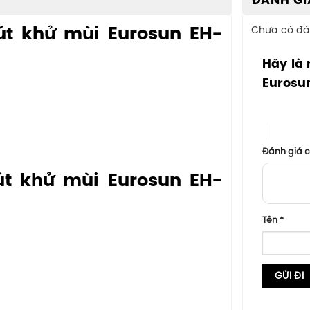
ĐÁNH GI
út khử mùi Eurosun EH-
Chưa có đá
Hãy là 
Eurosu
1 trên 5 sa
4 trên 5
Đánh giá 
út khử mùi Eurosun EH-
Tên
*