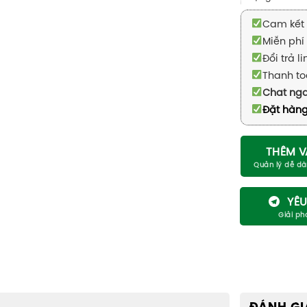
Cam kết 
Miễn phí 
Đổi trả l
Thanh to
Chat ng
Đặt hàng
THÊM V
YÊU