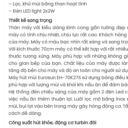
– Lọc, khử mùi bằng than hoạt tính
– Đèn LED light 2x2W
Thiết kế sang trọng
Thân máy với kiểu dáng kính cong gắn tường đẹp mắ
máy có tính chịu nhiệt, chịu lực rất cao. Khách hàn
của máy. Máy có màu bạc nhìn rất sáng và sang trọ
Với kích thước 70cm máy có thể kết hợp với rất nhiề
thước tương xứng. Máy phù hợp với những không gi
cho gian bếp của bạn. Chất liệu của máy được làm
tăng độ bền cho máy và độ an toàn cho người sử dụ
Máy hút mùi Eurosun EH-70K27S sử dụng bảng điều k
phù hợp với lượng mùi và khói khi nấu ăn để đảm b
Hệ thống đèn chiếu sáng của máy gồm 2 đèn Led c
việc nấu ăn thêm thuận lợi. Lưới lọc mỡ bằng inox 
mùi, bụi lọt vào bên trong máy gây hỏng động cơ. Tấ
cách dễ dàng.
Công suất hút khỏe, động cơ turbin đôi