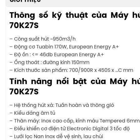
GIỚI THIỆU
Thông số kỹ thuật của Máy h
70K27S
– Công suất hút ~950m3/h
– Động cơ Tuabin 170W, European Energy A+
– Độ ồn : <= 46db European Energy A+
– Ống thoát : đường kính 150mm
– Kích thước sản phẩm: 700/900R x 450S x …C mm
Tính năng nổi bật của Máy h
70K27S
– Hệ thống hút xả: Tuần hoàn và thông gió
– Kiểu dáng âm tủ
– Thân máy: Inox cao cấp, kính màu Tempered 6mm
– Điều khiển cơ điện tử Electronic Digital 3 tốc độ
– Lưới lọc Nan Inox dễ vệ sinh, lau chùi