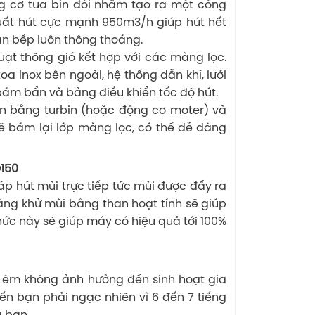
g cơ tua bin đôi nhằm tạo ra một công
suất hút cực mạnh 950m3/h giúp hút hết
ăn bếp luôn thông thoáng.
ạt thông gió kết hợp với các màng lọc.
 inox bên ngoài, hệ thống dẫn khí, lưới
bám bẩn và bảng điều khiển tốc độ hút.
lên bằng turbin (hoặc động cơ moter) và
ẽ bám lại lớp màng lọc, có thể dễ dàng
D150
 hút mùi trực tiếp tức mùi được đẩy ra
ăng khử mùi bằng than hoạt tính sẽ giúp
hức này sẽ giúp máy có hiệu quả tới 100%
y êm không ảnh hưởng đến sinh hoạt gia
ến bạn phải ngạc nhiên vì 6 đến 7 tiếng