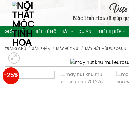
Skip
Việc 
to
Mộc Tinh Hoa
sẽ giúp qu
content
GIỚI THIỆU
THIẾT KẾ NỘI THẤT
DỰ ÁN
THIẾT BỊ BẾP
TRANG CHỦ
/
SẢN PHẨM
/
MÁY HÚT MÙI
/
MÁY HÚT MÙI EUROSUN
-25%