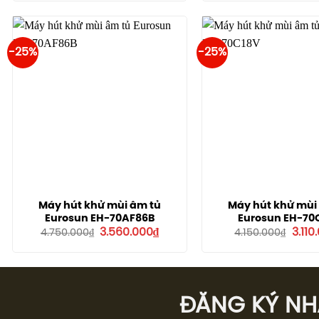
là:
tại
là:
3.580.000₫.
là:
3.680
2.690.000₫.
-25%
-25%
Máy hút khử mùi âm tủ
Máy hút khử mùi
Eurosun EH-70AF86B
Eurosun EH-70
Giá
Giá
Giá
3.560.000
₫
3.110
4.750.000
₫
4.150.000
₫
gốc
hiện
gốc
là:
tại
là:
4.750.000₫.
là:
4.150
3.560.000₫.
ĐĂNG KÝ NHÂ