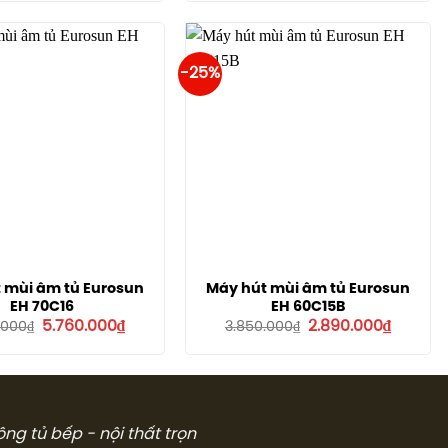
là:
tại
là:
tại
6.780.000₫.
là:
6.390.000₫.
là:
5.090.000₫.
4.790.00
-25%
 mùi âm tủ Eurosun
Máy hút mùi âm tủ Eurosun
EH 70C16
EH 60C15B
Giá
Giá
Giá
Giá
5.760.000
₫
2.890.000
₫
.000
₫
3.850.000
₫
gốc
hiện
gốc
hiện
là:
tại
là:
tại
7.680.000₫.
là:
3.850.000₫.
là:
5.760.000₫.
2.890.00
công tủ bếp - nội thất trọn