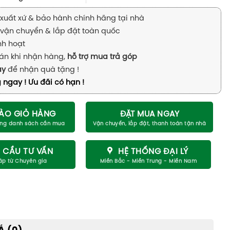
xuất xứ & bảo hành chính hãng tại nhà
vận chuyển & lắp đặt toàn quốc
inh hoạt
án khi nhận hàng,
hỗ trợ mua trả góp
ay
để nhận quà tặng !
 ngay ! Ưu đãi có hạn !
ÀO GIỎ HÀNG
ĐẶT MUA NGAY
 CẦU TƯ VẤN
HỆ THỐNG ĐẠI LÝ