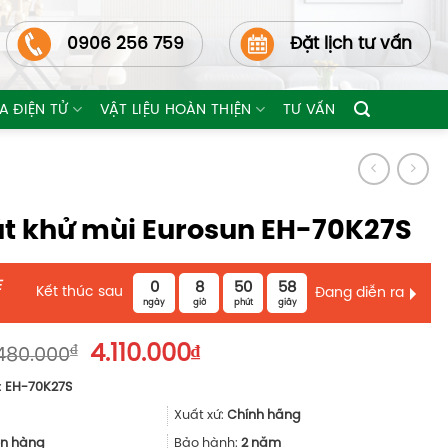
0906 256 759
Đặt lịch tư vấn
A ĐIỆN TỬ
VẬT LIỆU HOÀN THIỆN
TƯ VẤN
t khử mùi Eurosun EH-70K27S
E
0
8
50
57
Kết thúc sau
Đang diễn ra
ngày
giờ
phút
giây
Giá
Giá
₫
4.110.000
₫
480.000
gốc
hiện
:
EH-70K27S
là:
tại
5.480.000₫.
là:
Xuất xứ:
Chính hãng
4.110.000₫.
n hàng
Bảo hành:
2 năm