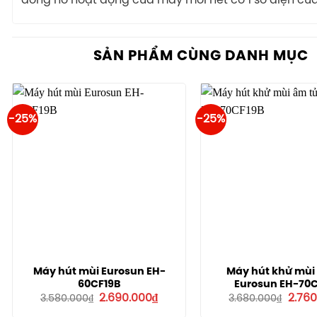
đồng hồ hoạt động của máy mới hết có 1 số điện củ
SẢN PHẨM CÙNG DANH MỤC
-25%
-25%
Máy hút mùi Eurosun EH-
Máy hút khử mùi
60CF19B
Eurosun EH-70C
Giá
Giá
Giá
2.690.000
₫
2.760
3.580.000
₫
3.680.000
₫
gốc
hiện
gốc