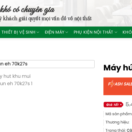
khó có chuyên gia
ý khách giải quyết mọi vấn đề về nội thất
THIẾT BỊ VỆ SINH
ĐIỆN MÁY
PHỤ KIỆN NỘI THẤT
KHÓ
Máy hú
F
ASH SAL
5.
Mã sản phẩm
Thương hiệu:
Trạng thái:
Cò