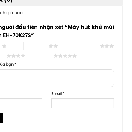
Á (0)
nh giá nào.
người đầu tiên nhận xét “Máy hút khử mùi
n EH-70K27S”
o
2 trên 5 sao
3 trên 5 sao
 sao
5 trên 5 sao
của bạn
*
Email
*