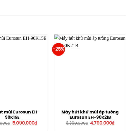
-25%
t mùi Eurosun EH-
Máy hút khử mùi áp tường
90K15E
Eurosun EH-90K21B
Giá
Giá
Giá
Giá
5.090.000
₫
4.790.000
₫
.000
₫
6.390.000
₫
gốc
hiện
gốc
hiện