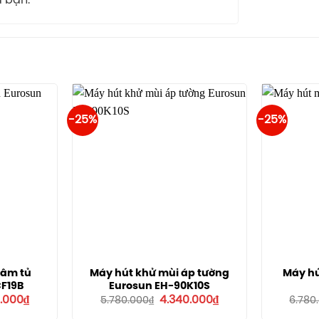
a bạn.
-25%
-25%
 âm tủ
Máy hút khử mùi áp tường
Máy hú
F19B
Eurosun EH-90K10S
Giá
Giá
Giá
.000
₫
4.340.000
₫
5.780.000
₫
6.780
hiện
gốc
hiện