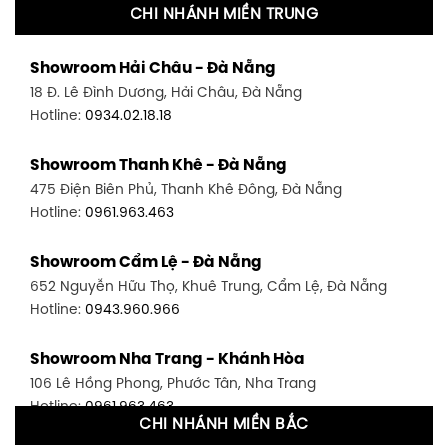
CHI NHÁNH MIỀN TRUNG
Showroom Quận 11 - TP. HCM
Showroom Hải Châu - Đà Nẵng
1411 Đường 3/2, P. 16, Quận 11, TP. HCM
18 Đ. Lê Đình Dương, Hải Châu, Đà Nẵng
Hotline:
0906.256.759
Hotline:
0934.02.18.18
Showroom Quận 7 - TP. HCM
Showroom Thanh Khê - Đà Nẵng
1448 Huỳnh Tấn Phát, Phú Thuận, Quận 7, TP HCM
475 Điện Biên Phủ, Thanh Khê Đông, Đà Nẵng
Hotline:
0946.480.580
Hotline:
0961.963.463
Showroom Bình Thạnh - TP. HCM
Showroom Cẩm Lệ - Đà Nẵng
348 Đ. Bạch Đằng, P. 14, Bình Thạnh, TP HCM
652 Nguyễn Hữu Thọ, Khuê Trung, Cẩm Lệ, Đà Nẵng
Hotline:
0902.716.230
Hotline:
0943.960.966
Showroom Tân Bình 1 - TP. HCM
Showroom Nha Trang - Khánh Hòa
591 Hoàng Văn Thụ, P. 4, Tân Bình, TP HCM
106 Lê Hồng Phong, Phước Tân, Nha Trang
Hotline:
0906.256.759
Hotline:
0961.963.463
CHI NHÁNH MIỀN BẮC
Showroom Tân Bình 2 - TP. HCM