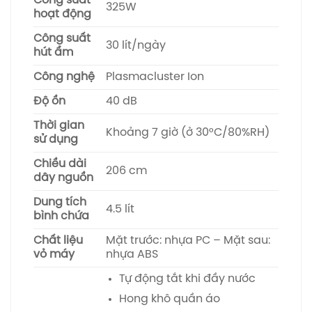
Công suất
325W
hoạt động
Công suất
30 lít/ngày
hút ẩm
Công nghệ
Plasmacluster Ion
Độ ồn
40 dB
Thời gian
Khoảng 7 giờ (ở 30°C/80%RH)
sử dụng
Chiều dài
206 cm
dây nguồn
Dung tích
4.5 lít
bình chứa
Chất liệu
Mặt trước: nhựa PC – Mặt sau:
vỏ máy
nhựa ABS
Tự động tắt khi đầy nước
Hong khô quần áo