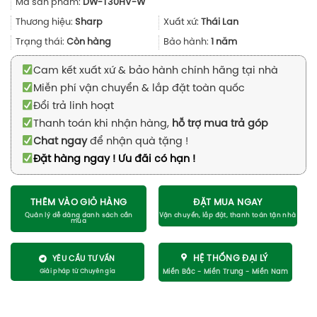
Mã sản phẩm:
DW-T30HV-W
là:
tại
11.990.000₫.
là:
Thương hiệu:
Sharp
Xuất xứ:
Thái Lan
10.100.000₫
Trạng thái:
Còn hàng
Bảo hành:
1 năm
Cam kết xuất xứ & bảo hành chính hãng tại nhà
Miễn phí vận chuyển & lắp đặt toàn quốc
Đổi trả linh hoạt
Thanh toán khi nhận hàng,
hỗ trợ mua trả góp
Chat ngay
để nhận quà tặng !
Đặt hàng ngay ! Ưu đãi có hạn !
THÊM VÀO GIỎ HÀNG
ĐẶT MUA NGAY
HỆ THỐNG ĐẠI LÝ
YÊU CẦU TƯ VẤN