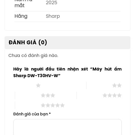
2025
mắt
Hãng
Sharp
ĐÁNH GIÁ (0)
Chưa có đánh giá nào.
Hãy là người đầu tiên nhận xét “Máy hút ẩm
Sharp DW-T30HV-W”
1 trên 5 sao
2 trên 5 sao
3 trên 5 sao
4 trên 5 sao
5 trên 5 sao
Đánh giá của bạn
*