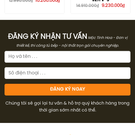
Giá
Giá
J27FV-S
10.200.000
₫
12.990.000
₫
gốc
hiện
Giá
Giá
9.230.000
₫
14.910.000
₫
là:
tại
gốc
hiện
12.990.000₫.
là:
là:
tại
10.200.000₫.
14.910.000₫.
là:
9.230
ĐĂNG KÝ NHẬN TƯ VẤN
Mộc Tinh Hoa - Đơn vị
thiết kế, thi công tủ bếp - nội thất trọn gói chuyên nghiệp.
Chúng tôi sẽ gọi lại tư vấn & hỗ trợ quý khách hàng trong
thời gian sớm nhất có thể.