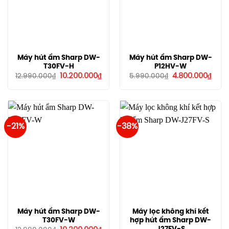
Máy hút ẩm Sharp DW-
Máy hút ẩm Sharp DW-
T30FV-H
P12HV-W
Giá
Giá
Giá
Giá
10.200.000
₫
4.800.000
₫
12.990.000
₫
5.990.000
₫
gốc
hiện
gốc
hiện
là:
tại
là:
tại
12.990.000₫.
là:
5.990.000₫.
là:
10.200.000₫.
4.80
-21%
-38%
Máy hút ẩm Sharp DW-
Máy lọc không khí kết
T30FV-W
hợp hút ẩm Sharp DW-