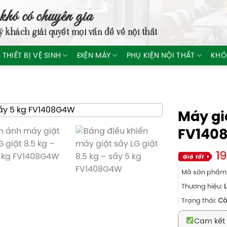
khó có chuyên gia
ý khách giải quyết mọi vấn đề về nội thất
THIẾT BỊ VỆ SINH
ĐIỆN MÁY
PHỤ KIỆN NỘI THẤT
KHÓ
Máy giặ
FV140
1
Mã sản phẩm
Thương hiệu:
Trạng thái:
Cò
Cam kết 