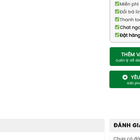
Miễn phí 
Đổi trả l
Thanh to
Chat ng
Đặt hàng
THÊM V
YÊU
ĐÁNH GI
Chưa có đá