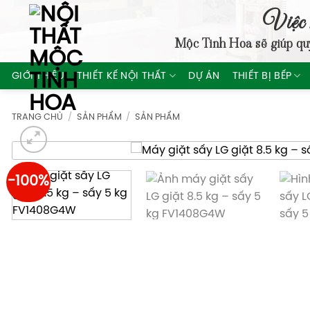
Skip
Việc 
to
Mộc Tinh Hoa
sẽ giúp qu
content
GIỚI THIỆU
THIẾT KẾ NỘI THẤT
DỰ ÁN
THIẾT BỊ BẾP
TRANG CHỦ
/
SẢN PHẨM
/
SẢN PHẨM
-100%