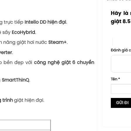
Hãy là 
giặt 8.
 trực tiếp
Intello DD hiện đại
.
1 trên 5 sa
ệ sấy
EcoHybrid
.
4 trên 5
nh năng giặt hơi nước
Steam+
.
Đánh giá 
verter
.
o bền đẹp với
công nghệ giặt 6 chuyển
Tên
*
g
SmartThinQ
.
 trình
giặt hiện đại.