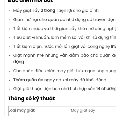
Đặc điểm nổi bật
Máy giặt sấy
2 trong 1
tiện lợi cho gia đình.
Giảm hư hại cho quần áo nhờ động cơ truyền động
Tiết kiệm nước và thời gian sấy khô nhờ công ngh
Tiêu diệt vi khuẩn, làm mềm sợi vải khi sử dụng tí
Tiết kiệm điện, nước mỗi lần giặt với công nghệ
In
Giặt mạnh mẽ nhưng vẫn đảm bảo cho quần á
động
.
Cho phép điều khiển máy giặt từ xa qua ứng dụn
Thêm quần áo
ngay cả khi máy đã khởi động.
Giặt giũ thuận tiện hơn nhờ tích hợp sẵn
14 chương
Thông số kỹ thuật
Loại máy giặt:
Máy giặt sấy