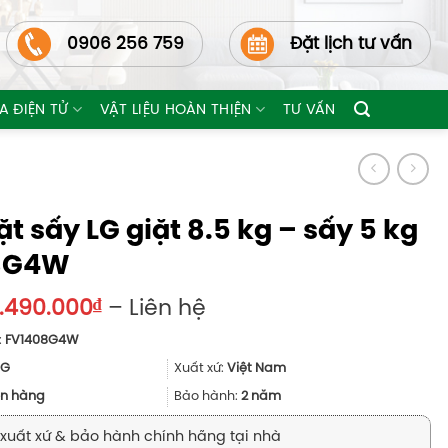
0906 256 759
Đặt lịch tư vấn
A ĐIỆN TỬ
VẬT LIỆU HOÀN THIỆN
TƯ VẤN
t sấy LG giặt 8.5 kg – sấy 5 kg
8G4W
Khoảng
9.490.000
₫
–
Liên hệ
giá:
:
FV1408G4W
từ
19.490.000₫
LG
Xuất xứ:
Việt Nam
đến
n hàng
Bảo hành:
2 năm
Liên
hệ
xuất xứ & bảo hành chính hãng tại nhà