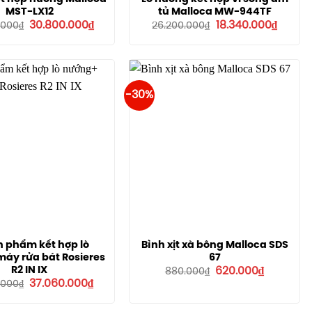
MST-LX12
tủ Malloca MW-944TF
Giá
Giá
Giá
Giá
30.800.000
₫
18.340.000
₫
.000
₫
26.200.000
₫
gốc
hiện
gốc
hiện
là:
tại
là:
tại
44.000.000₫.
là:
26.200.000₫.
là:
30.800.000₫.
18.340.
-30%
n phẩm kết hợp lò
Bình xịt xà bông Malloca SDS
áy rửa bát Rosieres
67
Giá
Giá
R2 IN IX
620.000
₫
880.000
₫
gốc
hiện
Giá
Giá
37.060.000
₫
.000
₫
là:
tại
gốc
hiện
880.000₫.
là:
là:
tại
620.000₫.
43.600.000₫.
là: