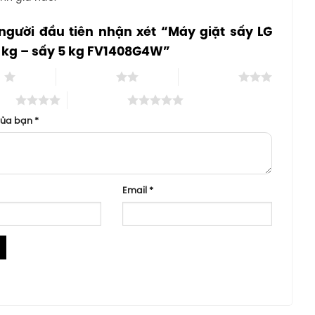
người đầu tiên nhận xét “Máy giặt sấy LG
5 kg – sấy 5 kg FV1408G4W”
o
2 trên 5 sao
3 trên 5 sao
 sao
5 trên 5 sao
của bạn
*
Email
*