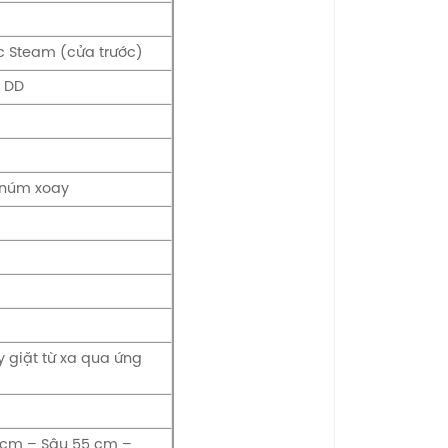
c Steam (cửa trước)
n DD
 núm xoay
 giặt từ xa qua ứng
cm – Sâu 55 cm –