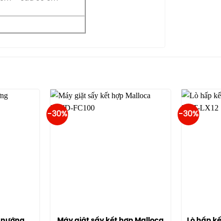
-30%
-30%
p nướng
Máy giặt sấy kết hợp Malloca
Lò hấp k