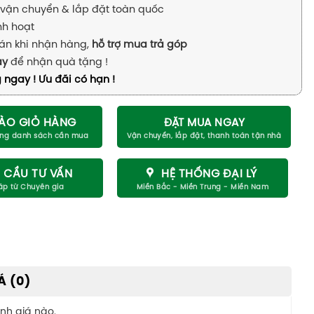
vận chuyển & lắp đặt toàn quốc
inh hoạt
án khi nhận hàng,
hỗ trợ mua trả góp
ay
để nhận quà tặng !
 ngay ! Ưu đãi có hạn !
ÀO GIỎ HÀNG
ĐẶT MUA NGAY
 CẦU TƯ VẤN
HỆ THỐNG ĐẠI LÝ
Á (0)
nh giá nào.