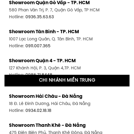
Showroom Quận Gò Vấp - TP. HCM
580 Phan Văn Trị, P. 7, Quận Gò Vấp, TP HCM
Hotline:
0936.35.63.63
Showroom Tân Bình - TP. HCM
1007 Lạc Long Quân, Q. Tân Bình, TP. HCM
Hotline:
0911.007.365
Showroom Quận 4 - TP. HCM
127 Khánh Hội, P. 3, Quận 4,TP. HCM
Hotline:
0986.71.8448
CHI NHÁNH MIỀN TRUNG
Showroom Quận 11 - TP. HCM
Showroom Hải Châu - Đà Nẵng
1411 Đường 3/2, P. 16, Quận 11, TP. HCM
18 Đ. Lê Đình Dương, Hải Châu, Đà Nẵng
Hotline:
0906.256.759
Hotline:
0934.02.18.18
Showroom Quận 7 - TP. HCM
Showroom Thanh Khê - Đà Nẵng
1448 Huỳnh Tấn Phát, Phú Thuận, Quận 7, TP HCM
475 Điện Biên Phủ, Thanh Khê Đông, Đà Nẵng
Hotline:
0946.480.580