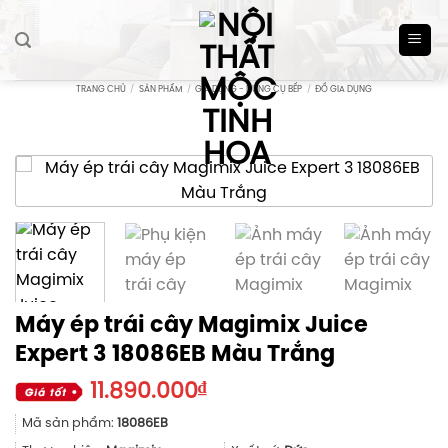
Skip
to
content
TRANG CHỦ
/
SẢN PHẨM
/
GIA DỤNG - DỤNG CỤ BẾP
/
ĐỒ GIA DỤNG
Máy ép trái cây Magimix Juice
Expert 3 18086EB Màu Trắng
11.890.000
₫
Mã sản phẩm:
18086EB