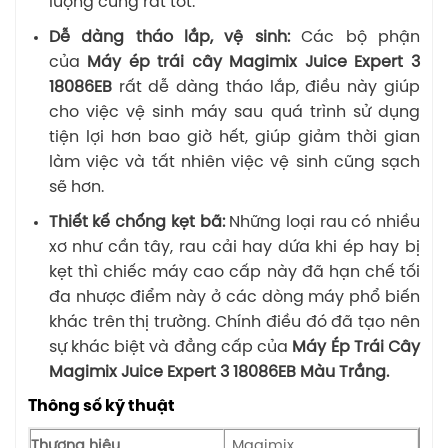
lượng cũng rất tốt.
Dễ dàng tháo lắp, vệ sinh:
Các bộ phận
của
Máy ép trái cây Magimix Juice Expert 3
18086EB
rất dễ dàng tháo lắp, điều này giúp
cho việc vệ sinh máy sau quá trình sử dụng
tiện lợi hơn bao giờ hết, giúp giảm thời gian
làm việc và tất nhiên việc vệ sinh cũng sạch
sẽ hơn.
Thiết kế chống kẹt bã:
Những loại rau có nhiều
xơ như cần tây, rau cải hay dứa khi ép hay bị
kẹt thì chiếc máy cao cấp này đã hạn chế tối
đa nhược điểm này ở các dòng máy phổ biến
khác trên thị trường. Chính điều đó đã tạo nên
sự khác biệt và đẳng cấp của
Máy Ép Trái Cây
Magimix Juice Expert 3 18086EB Màu Trắng.
Thông số kỹ thuật
Thương hiệu
Magimix