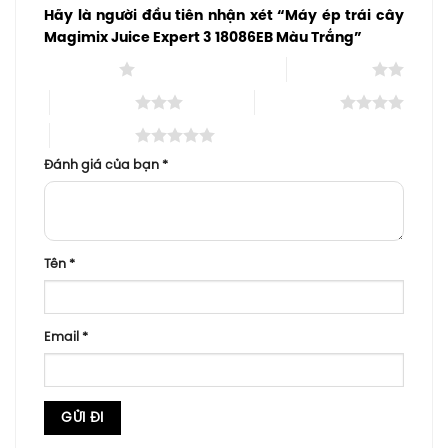
Hãy là người đầu tiên nhận xét “Máy ép trái cây
Magimix Juice Expert 3 18086EB Màu Trắng”
1 trên 5 sao
2 trên 5 sao
3 trên 5 sao
4 trên 5 sao
5 trên 5 sao
Đánh giá của bạn
*
Tên
*
Email
*