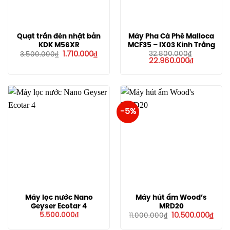
Quạt trần đèn nhật bản
Máy Pha Cà Phê Malloca
KDK M56XR
MCF35 – IX03 Kính Trắng
Giá
Giá
1.710.000
₫
32.800.000
₫
3.500.000
₫
gốc
hiện
Giá
Giá
22.960.000
₫
là:
tại
gốc
hiện
3.500.000₫.
là:
là:
tại
1.710.000₫.
32.800.000₫.
là:
22.960.000
-5%
Máy lọc nước Nano
Máy hút ẩm Wood’s
Geyser Ecotar 4
MRD20
Giá
Giá
5.500.000
₫
10.500.000
₫
11.000.000
₫
gốc
hiện
là:
tại