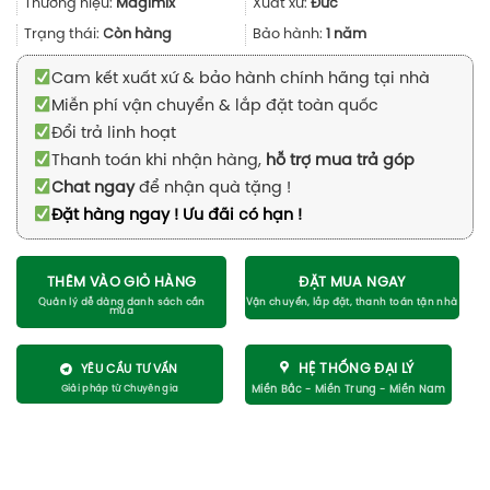
Thương hiệu:
Magimix
Xuất xứ:
Đức
Trạng thái:
Còn hàng
Bảo hành:
1 năm
Cam kết xuất xứ & bảo hành chính hãng tại nhà
Miễn phí vận chuyển & lắp đặt toàn quốc
Đổi trả linh hoạt
Thanh toán khi nhận hàng,
hỗ trợ mua trả góp
Chat ngay
để nhận quà tặng !
Đặt hàng ngay ! Ưu đãi có hạn !
THÊM VÀO GIỎ HÀNG
ĐẶT MUA NGAY
HỆ THỐNG ĐẠI LÝ
YÊU CẦU TƯ VẤN