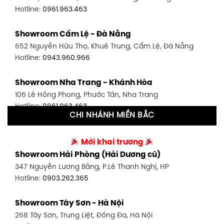
Hotline:
0961.963.463
Showroom Bình Thạnh - TP. HCM
Showroom Cẩm Lệ - Đà Nẵng
348 Đ. Bạch Đằng, P. 14, Bình Thạnh, TP HCM
652 Nguyễn Hữu Thọ, Khuê Trung, Cẩm Lệ, Đà Nẵng
Hotline:
0902.716.230
Hotline:
0943.960.966
Showroom Tân Bình 1 - TP. HCM
Showroom Nha Trang - Khánh Hòa
591 Hoàng Văn Thụ, P. 4, Tân Bình, TP HCM
106 Lê Hồng Phong, Phước Tân, Nha Trang
Hotline:
0906.256.759
Hotline:
0961.963.463
CHI NHÁNH MIỀN BẮC
Showroom Tân Bình 2 - TP. HCM
Showroom Vinh - Nghệ An
90 Đ. Cộng Hòa, P. 4, Tân Bình, TP HCM
Mới khai trương
27-29 Nguyễn Sỹ Sách, Hưng Bình, TP Vinh, Nghệ An
Hotline:
0986.71.8448
Showroom Hải Phòng (Hải Dương cũ)
Hotline:
0943.960.966
347 Nguyễn Lương Bằng, P.Lê Thanh Nghị, HP
Showroom Thuận An - Bình Dương
Hotline:
0903.262.365
Showroom Buôn Ma Thuột
66 đường DT743, An Phú, Thuận An, Bình Dương
119 Lê Thánh Tông, Tân Lợi, Buôn Ma Thuột
Hotline:
0902.716.230
Showroom Tây Sơn - Hà Nội
Hotline:
0934.02.18.18
268 Tây Sơn, Trung Liệt, Đống Đa, Hà Nội
Showroom Biên Hòa - Đồng Nai