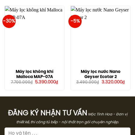
11.000.000₫.
là:
10.5
-30%
-5%
Máy lọc không khí
Máy lọc nước Nano
Malloca MAP-07A
Geyser Ecotar 2
Giá
Giá
Giá
Giá
5.390.000
₫
3.320.000
₫
7.700.000
₫
3.490.000
₫
gốc
hiện
gốc
hiện
là:
tại
là:
tại
7.700.000₫.
là:
3.490.000₫.
là:
5.390.000₫.
3.320
ĐĂNG KÝ NHẬN TƯ VẤN
Mộc Tinh Hoa - Đơn vị
thiết kế, thi công tủ bếp - nội thất trọn gói chuyên nghiệp.