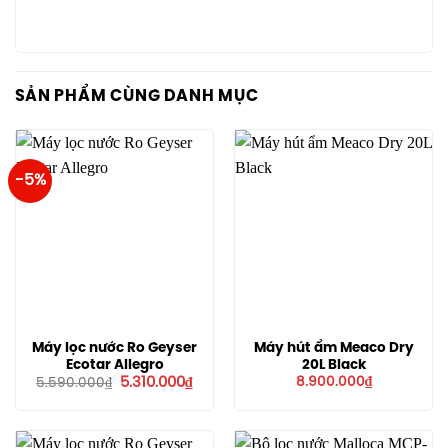
SẢN PHẨM CÙNG DANH MỤC
-5%
Máy lọc nước Ro Geyser
Máy hút ẩm Meaco Dry
Ecotar Allegro
20L Black
Giá
Giá
5.310.000
₫
8.900.000
₫
5.590.000
₫
gốc
hiện
là:
tại
5.590.000₫.
là:
5.310.000₫.