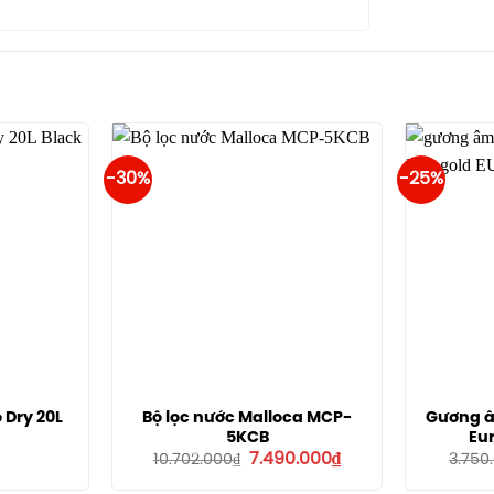
-30%
-25%
Dry 20L
Bộ lọc nước Malloca MCP-
Gương â
5KCB
Eu
Giá
Giá
7.490.000
₫
10.702.000
₫
3.750
gốc
hiện
là:
tại