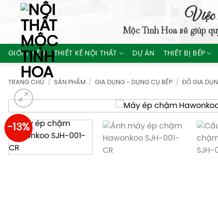
Skip
Việc 
to
Mộc Tinh Hoa
sẽ giúp qu
content
GIỚI THIỆU
THIẾT KẾ NỘI THẤT
DỰ ÁN
THIẾT BỊ BẾP
TRANG CHỦ
/
SẢN PHẨM
/
GIA DỤNG - DỤNG CỤ BẾP
/
ĐỒ GIA DỤ
-13%