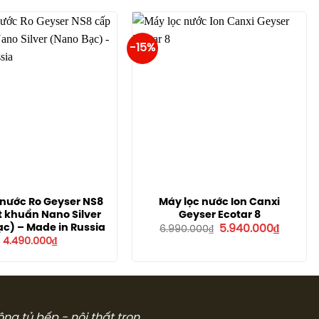
3.750.000₫.
là:
4.090.000₫.
là:
2.800.000₫.
3.890.00
-15%
 nước Ro Geyser NS8
Máy lọc nước Ion Canxi
t khuẩn Nano Silver
Geyser Ecotar 8
Giá
Giá
c) – Made in Russia
5.940.000
₫
6.990.000
₫
gốc
hiện
4.490.000
₫
là:
tại
6.990.000₫.
là:
5.940.0
công tủ bếp - nội thất trọn