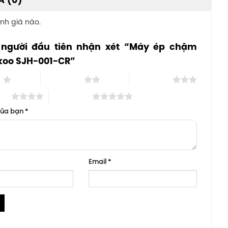
Á (0)
nh giá nào.
 người đầu tiên nhận xét “Máy ép chậm
oo SJH-001-CR”
o
2 trên 5 sao
3 trên 5 sao
 sao
5 trên 5 sao
của bạn
*
Email
*