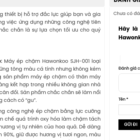
ĐÁNH GI
Chưa có đá
 thiết bị hỗ trợ đắc lực giúp bạn và gia
ằng việc ứng dụng những công nghệ tiên
Hãy là
hắc chắn là sự lựa chọn tối ưu cho quý
Hawonk
1 trên 5 sa
4 trên 5
p:
Máy ép chậm Hawonkoo SJH-001 loại
Đánh giá 
 những tông màu cá tính nhưng không kém
ng sản phẩm máy ép chậm có thân máy
àng kết hợp trong nhiều không gian nhà
cân đối. Sản phẩm chắc chắn sẽ làm nổi
Tên
*
 cách có “gu”.
ng công nghệ ép chậm bằng lực cưỡng
ạn chế quá trình oxy hóa làm chậm tách
 hương vị tự nhiên của hoa quả. Dễ dàng
ến 90%, giữ được hương vị tươi ngon, màu