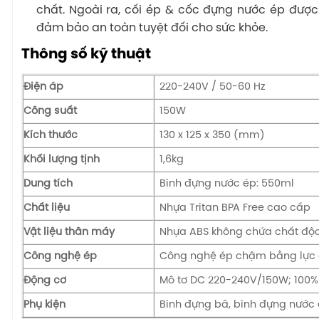
chất. Ngoài ra, cối ép & cốc đựng nước ép đượ
đảm bảo an toàn tuyệt đối cho sức khỏe.
Thông số kỹ thuật
Điện áp
220-240V / 50-60 Hz
Công suất
150W
Kích thước
130 x 125 x 350 (mm)
Khối lượng tịnh
1,6kg
Dung tích
Bình đựng nước ép: 550ml
Chất liệu
Nhựa Tritan BPA Free cao cấp
Vật liệu thân máy
Nhựa ABS không chứa chất độc
Công nghệ ép
Công nghệ ép chậm bằng lực c
Động cơ
Mô tơ DC 220-240V/150W; 100
Phụ kiện
Bình đựng bã, bình đựng nước é