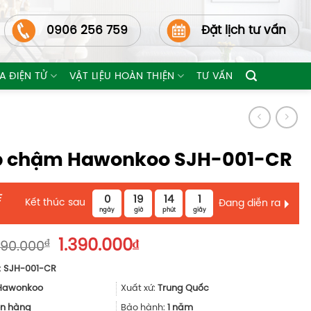
0906 256 759
Đặt lịch tư vấn
A ĐIỆN TỬ
VẬT LIỆU HOÀN THIỆN
TƯ VẤN
p chậm Hawonkoo SJH-001-CR
E
0
19
14
0
Kết thúc sau
Đang diễn ra
ngày
giờ
phút
giây
Giá
Giá
₫
1.390.000
₫
590.000
gốc
hiện
:
SJH-001-CR
là:
tại
1.590.000₫.
là:
Hawonkoo
Xuất xứ:
Trung Quốc
1.390.000₫.
n hàng
Bảo hành:
1 năm