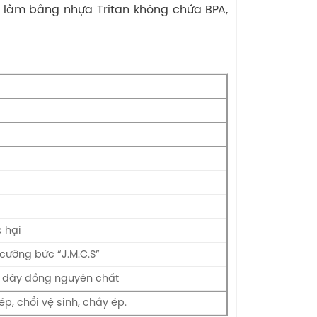
c làm bằng nhựa Tritan không chứa BPA,
 hại
ưỡng bức “J.M.C.S”
% dây đồng nguyên chất
p, chổi vệ sinh, chầy ép.