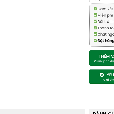
Cam kết 
Miễn phí 
Đổi trả l
Thanh to
Chat ng
Đặt hàng
THÊM V
YÊU