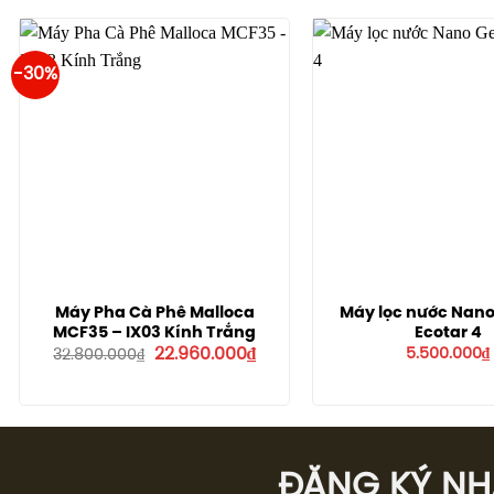
3.500.000₫.
là:
1.710.000₫.
-30%
Máy Pha Cà Phê Malloca
Máy lọc nước Nano
MCF35 – IX03 Kính Trắng
Ecotar 4
Giá
Giá
22.960.000
₫
5.500.000
₫
32.800.000
₫
gốc
hiện
là:
tại
32.800.000₫.
là:
22.960.000₫.
ĐĂNG KÝ NHÂ