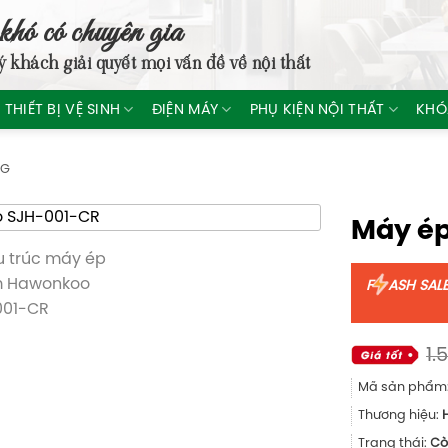
khó có chuyên gia
ý khách giải quyết mọi vấn đề về nội thất
THIẾT BỊ VỆ SINH
ĐIỆN MÁY
PHỤ KIỆN NỘI THẤT
KHÓ
NG
Máy é
F
ASH SAL
1.
Mã sản phẩm
Thương hiệu:
Trạng thái:
Cò