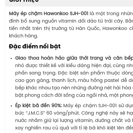
GIỚI THIỆU
Máy ép chậm Hawonkoo SJH-001
là một trong những
đình bổ sung nguồn vitamin dồi dào từ trái cây. B
tiến nhất trên thị trường từ Hàn Quốc, Hawonkoo c
khách hàng.
Đặc điểm nổi bật
Giao thoa hoàn hảo giữa thời trang và căn bế
nhỏ được thiết kế với kiểu dáng hiện đại, cùng
phần sang trọng. Đặc biệt sản phẩm thuộc dò
cao gọn gàng, thanh lịch, màu hồng pastel dễ d
bếp khác nhau tạo nên những đường nét hài hòa 
bật phong cách đời sống của ngồi nhà, một phong
Ép kiệt bã đến 90%:
Máy ép chậm SJH-001 sử dụ
bức “J.M.C.S” 60 vòng/phút. Công nghệ này sẽ h
nước nhằm giữ lại lượng vitamin, dưỡng chất và
xay nghiền rau củ quả với tỉ lệ bã khô kiệt lên đ