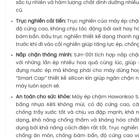
sắc tự nhiên và hàm lượng chất dinh dưỡng nhiều
cũ.
Trục nghiền cải tiến:
Trục nghiền của máy ép chậ
độ cứng cao, không chịu tác động bởi axit hay 
bám bẩn. Đầu trục nghiền thiết kế dạng thanh n
trước khi đi vào cối nghiền giúp tăng lực ép, chống
Nắp chặn thông minh:
SJH-001 tích hợp nắp chặn
với những lần ép nhiều hoa quả cùng lúc, giúp
đựng nước ép mà không phải cho máy dừng hoạt
“Smart Cap” thiết kế silicon kín giúp ngăn chặn n
máy luôn sạch sẽ.
An toàn cho sức khỏe:
Máy ép chậm Hawonkoo SJH
bằng nhựa ABS không mùi, có độ cứng cao, câ
chống trầy xước tốt và chịu va đập mạnh, khả n
dạng, khả năng chống thấm và kháng hóa chất t
dụng bởi khả năng cách điện rất tốt. Trục nghi
chống ăn mòn, chống bám bẩn, độ cứng cao và 