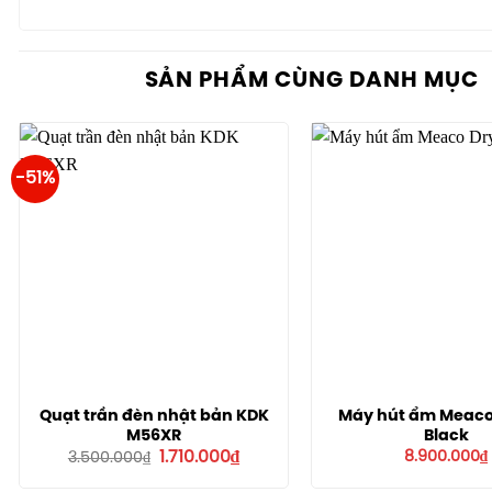
SẢN PHẨM CÙNG DANH MỤC
-51%
Quạt trần đèn nhật bản KDK
Máy hút ẩm Meaco 
M56XR
Black
Giá
Giá
1.710.000
₫
8.900.000
₫
3.500.000
₫
gốc
hiện
là:
tại