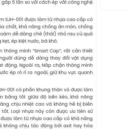
 gấp 5 lần so với cách ép vắt công nghệ
m SJH-001 được làm từ nhựa cao cấp có
hóa chất, khả năng chống ăn mòn, chống
goàm dễ dàng chẻ (thái) nhỏ rau củ quả
 kẹt, ép kiệt nước, bã khô.
 thông minh “Smart Cap”, rất cần thiết
 người dùng dễ dàng thay đổi vật dụng
 động. Ngoài ra, Nắp chặn thông minh
ước ép rò rỉ ra ngoài, giữ khu vực quanh
-001 có phần khung thân vỏ được làm
n bằng tốt giữa độ bền kéo, khả năng
ăng chịu nhiệt cao và không hề bị biến
ốt. Loại nhựa này còn được ưu tiên sử
ền được làm từ nhựa cao cấp có khả năng
không chịu tác động bởi axit hay hóa