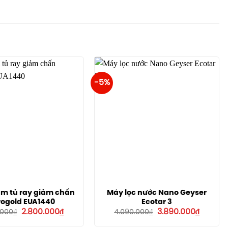
-5%
m tủ ray giảm chấn
Máy lọc nước Nano Geyser
rogold EUA1440
Ecotar 3
Giá
Giá
Giá
Giá
2.800.000
₫
3.890.000
₫
.000
₫
4.090.000
₫
gốc
hiện
gốc
hiện
là:
tại
là:
tại