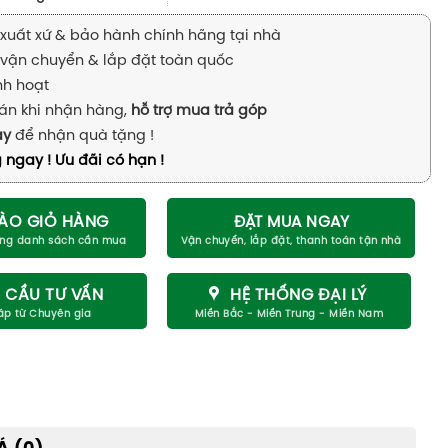
xuất xứ & bảo hành chính hãng tại nhà
vận chuyển & lắp đặt toàn quốc
inh hoạt
án khi nhận hàng,
hỗ trợ mua trả góp
ay
để nhận quà tặng !
 ngay ! Ưu đãi có hạn !
ÀO GIỎ HÀNG
ĐẶT MUA NGAY
 CẦU TƯ VẤN
HỆ THỐNG ĐẠI LÝ