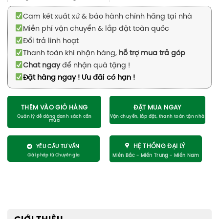
Cam kết xuất xứ & bảo hành chính hãng tại nhà
Miễn phí vận chuyển & lắp đặt toàn quốc
Đổi trả linh hoạt
Thanh toán khi nhận hàng,
hỗ trợ mua trả góp
Chat ngay
để nhận quà tặng !
Đặt hàng ngay ! Ưu đãi có hạn !
THÊM VÀO GIỎ HÀNG
ĐẶT MUA NGAY
HỆ THỐNG ĐẠI LÝ
YÊU CẦU TƯ VẤN