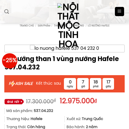
Skip
to
content
TRANG CHỦ
/
SẢN PHẨM
/
THIẾT BỊ BẾP
/
LÒ NƯỚNG
/
LÒ NƯỚNG HAFELE
Lò nướng than 1 vùng nướng Hafele
-25%
537.04.232
0
7
18
17
Kết thúc sau
F
ASH SALE
ngày
giờ
phút
giây
Giá
Giá
₫
12.975.000
₫
17.300.000
gốc
hiện
Mã sản phẩm:
537.04.232
là:
tại
17.300.000₫.
là:
Thương hiệu:
Hafele
Xuất xứ:
Trung Quốc
12.975.000
Trạng thái:
Còn hàng
Bảo hành:
2 năm