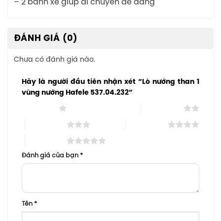
– 2 bánh xe giúp di chuyển dễ dàng
ĐÁNH GIÁ (0)
Chưa có đánh giá nào.
Hãy là người đầu tiên nhận xét “Lò nướng than 1
vùng nướng Hafele 537.04.232”
1 trên 5 sao
2 trên 5 sao
3 trên 5 sao
4 trên 5 sao
5 trên 5 sao
Đánh giá của bạn
*
Tên
*