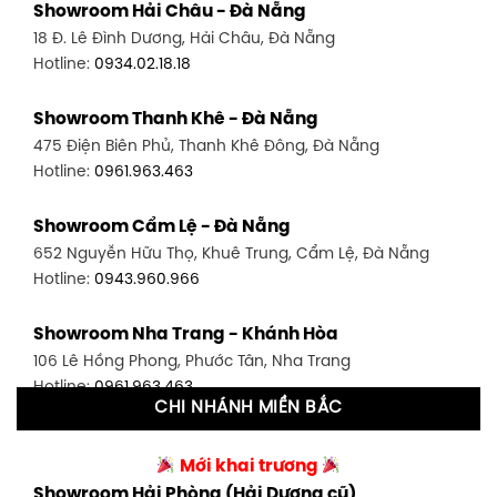
Showroom Hải Châu - Đà Nẵng
1411 Đường 3/2, P. 16, Quận 11, TP. HCM
18 Đ. Lê Đình Dương, Hải Châu, Đà Nẵng
Hotline:
0906.256.759
Hotline:
0934.02.18.18
Showroom Quận 7 - TP. HCM
Showroom Thanh Khê - Đà Nẵng
1448 Huỳnh Tấn Phát, Phú Thuận, Quận 7, TP HCM
475 Điện Biên Phủ, Thanh Khê Đông, Đà Nẵng
Hotline:
0946.480.580
Hotline:
0961.963.463
Showroom Bình Thạnh - TP. HCM
Showroom Cẩm Lệ - Đà Nẵng
348 Đ. Bạch Đằng, P. 14, Bình Thạnh, TP HCM
652 Nguyễn Hữu Thọ, Khuê Trung, Cẩm Lệ, Đà Nẵng
Hotline:
0902.716.230
Hotline:
0943.960.966
Showroom Tân Bình 1 - TP. HCM
Showroom Nha Trang - Khánh Hòa
591 Hoàng Văn Thụ, P. 4, Tân Bình, TP HCM
106 Lê Hồng Phong, Phước Tân, Nha Trang
Hotline:
0906.256.759
Hotline:
0961.963.463
CHI NHÁNH MIỀN BẮC
Showroom Tân Bình 2 - TP. HCM
Showroom Vinh - Nghệ An
90 Đ. Cộng Hòa, P. 4, Tân Bình, TP HCM
Mới khai trương
27-29 Nguyễn Sỹ Sách, Hưng Bình, TP Vinh, Nghệ An
Hotline:
0986.71.8448
Showroom Hải Phòng (Hải Dương cũ)
Hotline:
0943.960.966