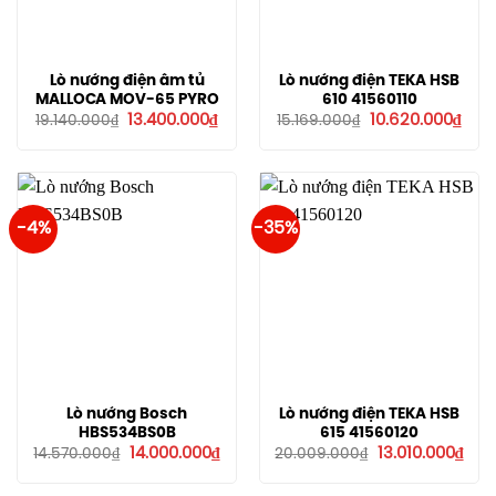
Lò nướng điện âm tủ
Lò nướng điện TEKA HSB
MALLOCA MOV-65 PYRO
610 41560110
Giá
Giá
Giá
Giá
13.400.000
₫
10.620.000
₫
19.140.000
₫
15.169.000
₫
gốc
hiện
gốc
hiện
là:
tại
là:
tại
19.140.000₫.
là:
15.169.000₫.
là:
13.400.000₫.
10.6
-4%
-35%
Lò nướng Bosch
Lò nướng điện TEKA HSB
HBS534BS0B
615 41560120
Giá
Giá
Giá
Giá
14.000.000
₫
13.010.000
₫
14.570.000
₫
20.009.000
₫
gốc
hiện
gốc
hiện
là:
tại
là:
tại
14.570.000₫.
là:
20.009.000₫.
là: