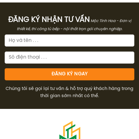
14.000.000₫.
13.0
ĐĂNG KÝ NHẬN TƯ VẤN
Mộc Tinh Hoa - Đơn vị
thiết kế, thi công tủ bếp - nội thất trọn gói chuyên nghiệp.
Chúng tôi sẽ gọi lại tư vấn & hỗ trợ quý khách hàng trong
thời gian sớm nhất có thể.