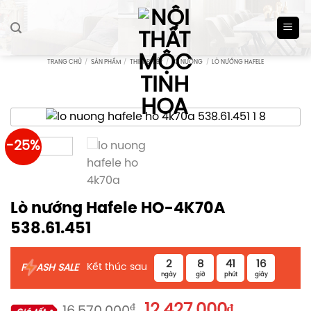
Skip
to
content
TRANG CHỦ
/
SẢN PHẨM
/
THIẾT BỊ BẾP
/
LÒ NƯỚNG
/
LÒ NƯỚNG HAFELE
-25%
Lò nướng Hafele HO-4K70A
538.61.451
2
8
41
15
Kết thúc sau
F
ASH SALE
ngày
giờ
phút
giây
Giá
Giá
₫
12.427.000
₫