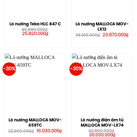
Lò nướng Teka HLC 847 C
Lò nướng MALLOCA MOV-
LX12
40.990.000
₫
Giá
Giá
25.820.000
₫
Giá
Giá
23.870.000
₫
34.100.000
₫
gốc
hiện
gốc
hiện
là:
tại
là:
tại
40.990.000₫.
là:
34.100.000₫.
là:
25.820.000₫.
23.8
-30%
-30%
Lò nướng MALLOCA MOV-
Lò nướng điện âm tủ
659TC
MALLOCA MOV-LX74
Giá
Giá
16.030.000
₫
42.900.000
₫
22.900.000
₫
gốc
hiện
Giá
Giá
30.030.000
₫