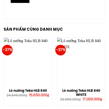
SẢN PHẨM CÙNG DANH MỤC
-37%
-37%
Lò nướng Teka HLB 840
Lò nướng Teka HLB 840
Giá
Giá
WHITE
15.650.000
₫
24.849.000
₫
gốc
hiện
Giá
Giá
17.000.000
₫
26.990.000
₫
là:
tại
gốc
hiệ
24.849.000₫.
là:
là:
tại
15.650.000₫.
26.990.000₫.
là: