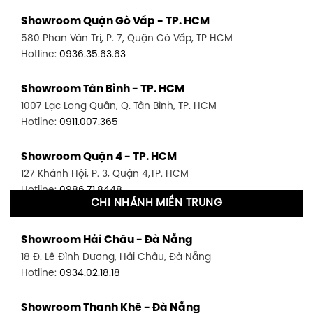
Showroom Quận Gò Vấp - TP. HCM
580 Phan Văn Trị, P. 7, Quận Gò Vấp, TP HCM
Hotline:
0936.35.63.63
Showroom Tân Bình - TP. HCM
1007 Lạc Long Quân, Q. Tân Bình, TP. HCM
Hotline:
0911.007.365
Showroom Quận 4 - TP. HCM
127 Khánh Hội, P. 3, Quận 4,TP. HCM
Hotline:
0986.71.8448
CHI NHÁNH MIỀN TRUNG
Showroom Quận 11 - TP. HCM
Showroom Hải Châu - Đà Nẵng
1411 Đường 3/2, P. 16, Quận 11, TP. HCM
18 Đ. Lê Đình Dương, Hải Châu, Đà Nẵng
Hotline:
0906.256.759
Hotline:
0934.02.18.18
Showroom Quận 7 - TP. HCM
Showroom Thanh Khê - Đà Nẵng
1448 Huỳnh Tấn Phát, Phú Thuận, Quận 7, TP HCM