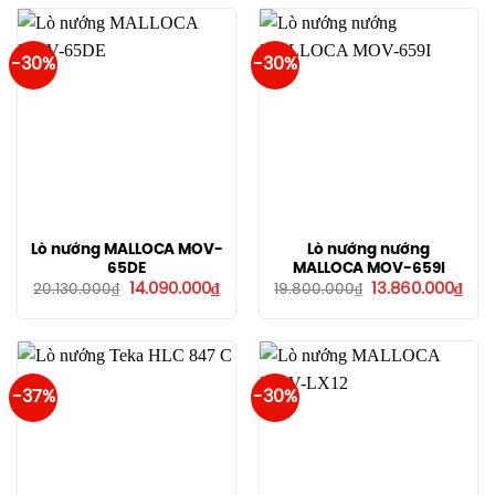
17.0
-30%
-30%
Lò nướng MALLOCA MOV-
Lò nướng nướng
65DE
MALLOCA MOV-659I
Giá
Giá
Giá
Giá
14.090.000
₫
13.860.000
₫
20.130.000
₫
19.800.000
₫
gốc
hiện
gốc
hiện
là:
tại
là:
tại
20.130.000₫.
là:
19.800.000₫.
là:
14.090.000₫.
13.8
-37%
-30%