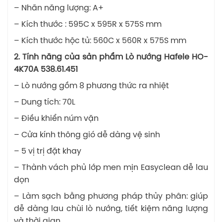
– Nhãn năng lượng: A+
– Kích thước : 595C x 595R x 575S mm
– Kích thước hộc tủ: 560C x 560R x 575S mm
2. Tính năng của sản phẩm Lò nướng Hafele HO-
4K70A 538.61.451
– Lò nướng gồm 8 phương thức ra nhiệt
– Dung tích: 70L
– Điều khiển núm vặn
– Cửa kính thông gió dễ dàng vệ sinh
– 5 vị trị đặt khay
– Thành vách phủ lớp men mịn Easyclean dễ lau
dọn
– Làm sạch bằng phương pháp thủy phân: giúp
dễ dàng lau chùi lò nướng, tiết kiệm năng lượng
và thời gian