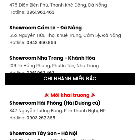
475 Điện Biên Phủ, Thanh Khê Đông, Đà Nẵng
Hotline:
0946.480.580
Hotline:
0961.963.463
Showroom Bình Thạnh - TP. HCM
Showroom Cẩm Lệ - Đà Nẵng
348 Đ. Bạch Đằng, P. 14, Bình Thạnh, TP HCM
652 Nguyễn Hữu Thọ, Khuê Trung, Cẩm Lệ, Đà Nẵng
Hotline:
0902.716.230
Hotline:
0943.960.966
Showroom Tân Bình 1 - TP. HCM
Showroom Nha Trang - Khánh Hòa
591 Hoàng Văn Thụ, P. 4, Tân Bình, TP HCM
106 Lê Hồng Phong, Phước Tân, Nha Trang
Hotline:
0906.256.759
Hotline:
0961.963.463
CHI NHÁNH MIỀN BẮC
Showroom Tân Bình 2 - TP. HCM
Showroom Vinh - Nghệ An
90 Đ. Cộng Hòa, P. 4, Tân Bình, TP HCM
Mới khai trương
27-29 Nguyễn Sỹ Sách, Hưng Bình, TP Vinh, Nghệ An
Hotline:
0986.71.8448
Showroom Hải Phòng (Hải Dương cũ)
Hotline:
0943.960.966
347 Nguyễn Lương Bằng, P.Lê Thanh Nghị, HP
Showroom Thuận An - Bình Dương
Hotline:
0903.262.365
Showroom Buôn Ma Thuột
66 đường DT743, An Phú, Thuận An, Bình Dương
119 Lê Thánh Tông, Tân Lợi, Buôn Ma Thuột
Hotline:
0902.716.230
Showroom Tây Sơn - Hà Nội
Hotline:
0934.02.18.18