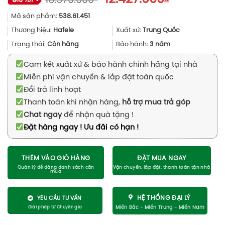
16.570.000
gốc
hiện
Mã sản phẩm:
538.61.451
là:
tại
16.570.000₫.
là:
Thương hiệu:
Hafele
Xuất xứ:
Trung Quốc
12.427.000
Trạng thái:
Còn hàng
Bảo hành:
3 năm
Cam kết xuất xứ & bảo hành chính hãng tại nhà
Miễn phí vận chuyển & lắp đặt toàn quốc
Đổi trả linh hoạt
Thanh toán khi nhận hàng,
hỗ trợ mua trả góp
Chat ngay
để nhận quà tặng !
Đặt hàng ngay ! Ưu đãi có hạn !
THÊM VÀO GIỎ HÀNG
ĐẶT MUA NGAY
HỆ THỐNG ĐẠI LÝ
YÊU CẦU TƯ VẤN