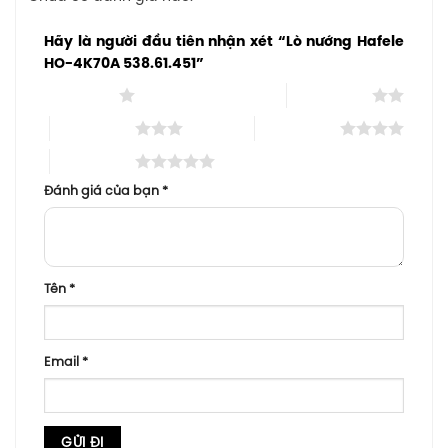
Hãy là người đầu tiên nhận xét “Lò nướng Hafele
HO-4K70A 538.61.451”
1 trên 5 sao
2 trên 5 sao
3 trên 5 sao
4 trên 5 sao
5 trên 5 sao
Đánh giá của bạn
*
Tên
*
Email
*