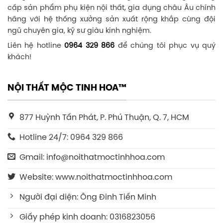
cấp sản phẩm phụ kiện nội thất, gia dụng châu Âu chính
hãng với hệ thống xưởng sản xuất rộng khắp cùng đội
ngũ chuyên gia, kỹ sư giàu kinh nghiệm.
Liên hệ hotline
0964 329 866
để chúng tôi phục vụ quý
khách!
NỘI THẤT MỘC TINH HOA™
877 Huỳnh Tấn Phát, P. Phú Thuận, Q. 7, HCM
Hotline 24/7: 0964 329 866
Gmail: info@noithatmoctinhhoa.com
Website: www.noithatmoctinhhoa.com
Người đại diện: Ông Đinh Tiến Minh
Giấy phép kinh doanh: 0316823056