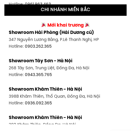
Hotline:
0961.963.463
CHI NHÁNH MIỀN BẮC
Showroom Tân Bình 2 - TP. HCM
Showroom Vinh - Nghệ An
90 Đ. Cộng Hòa, P. 4, Tân Bình, TP HCM
Mới khai trương
27-29 Nguyễn Sỹ Sách, Hưng Bình, TP Vinh, Nghệ An
Hotline:
0986.71.8448
Showroom Hải Phòng (Hải Dương cũ)
Hotline:
0943.960.966
347 Nguyễn Lương Bằng, P.Lê Thanh Nghị, HP
Showroom Thuận An - Bình Dương
Hotline:
0903.262.365
Showroom Buôn Ma Thuột
66 đường DT743, An Phú, Thuận An, Bình Dương
119 Lê Thánh Tông, Tân Lợi, Buôn Ma Thuột
Hotline:
0902.716.230
Showroom Tây Sơn - Hà Nội
Hotline:
0934.02.18.18
268 Tây Sơn, Trung Liệt, Đống Đa, Hà Nội
Showroom Biên Hòa - Đồng Nai
Hotline:
0943.365.765
452 Nguyễn Ái Quốc, Tân Tiến, TP. Biên Hòa, Đồng Nai
Hotline:
0946.480.580
Showroom Khâm Thiên - Hà Nội
398B Khâm Thiên, Thổ Quan, Đống Đa, Hà Nội
Hotline:
0936.092.365
Showroom Khâm Thiên - Hà Nội
302 Khâm Thiên, Đống Đa, Hà Nội