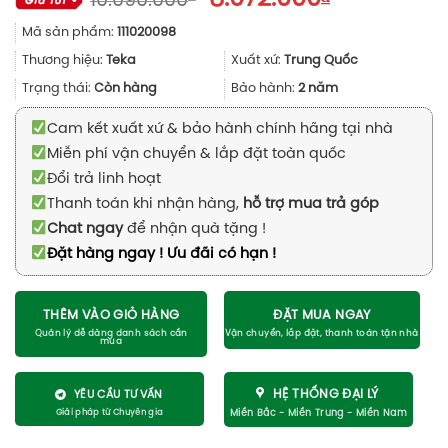
10.090.000
gốc
hiện
Mã sản phẩm:
111020098
là:
tại
10.090.000₫.
là:
Thương hiệu:
Teka
Xuất xứ:
Trung Quốc
8.072.000₫
Trạng thái:
Còn hàng
Bảo hành:
2 năm
Cam kết xuất xứ & bảo hành chính hãng tại nhà
Miễn phí vận chuyển & lắp đặt toàn quốc
Đổi trả linh hoạt
Thanh toán khi nhận hàng,
hỗ trợ mua trả góp
Chat ngay
để nhận quà tặng !
Đặt hàng ngay ! Ưu đãi có hạn !
THÊM VÀO GIỎ HÀNG
ĐẶT MUA NGAY
HỆ THỐNG ĐẠI LÝ
YÊU CẦU TƯ VẤN