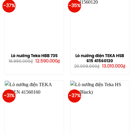
-37%
-35%
Lò nướng Teka HBB 735
Lò nướng điện TEKA HSB
Giá
Giá
615 41560120
12.590.000
₫
19.990.000
₫
gốc
hiện
Giá
Giá
13.010.000
₫
20.009.000
₫
là:
tại
gốc
hiện
19.990.000₫.
là:
là:
tại
12.590.000₫.
20.009.000₫.
là:
13.0
-31%
-37%