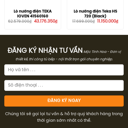
Lò nướng điện TEKA
Lò nướng điện Teka HS
IOVEN 41560160
720 (Black)
Giá
Giá
Giá
Giá
43.176.350
₫
11.150.000
₫
62.579.000
₫
17.699.000
₫
gốc
hiện
gốc
hiện
là:
tại
là:
tại
62.579.000₫.
là:
17.699.000₫.
là:
43.176.350₫.
11.15
ĐĂNG KÝ NHẬN TƯ VẤN
Mộc Tinh Hoa - Đơn vị
thiết kế, thi công tủ bếp - nội thất trọn gói chuyên nghiệp.
Chúng tôi sẽ gọi lại tư vấn & hỗ trợ quý khách hàng trong
thời gian sớm nhất có thể.