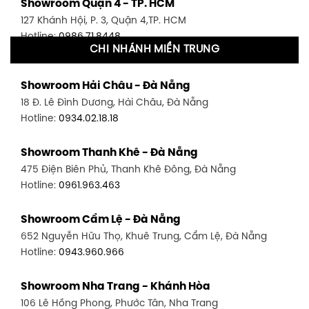
Showroom Quận 4 - TP. HCM
127 Khánh Hội, P. 3, Quận 4,TP. HCM
Hotline:
0986.71.8448
CHI NHÁNH MIỀN TRUNG
Showroom Quận 11 - TP. HCM
Showroom Hải Châu - Đà Nẵng
1411 Đường 3/2, P. 16, Quận 11, TP. HCM
18 Đ. Lê Đình Dương, Hải Châu, Đà Nẵng
Hotline:
0906.256.759
Hotline:
0934.02.18.18
Showroom Quận 7 - TP. HCM
Showroom Thanh Khê - Đà Nẵng
1448 Huỳnh Tấn Phát, Phú Thuận, Quận 7, TP HCM
475 Điện Biên Phủ, Thanh Khê Đông, Đà Nẵng
Hotline:
0946.480.580
Hotline:
0961.963.463
Showroom Bình Thạnh - TP. HCM
Showroom Cẩm Lệ - Đà Nẵng
348 Đ. Bạch Đằng, P. 14, Bình Thạnh, TP HCM
652 Nguyễn Hữu Thọ, Khuê Trung, Cẩm Lệ, Đà Nẵng
Hotline:
0902.716.230
Hotline:
0943.960.966
Showroom Tân Bình 1 - TP. HCM
Showroom Nha Trang - Khánh Hòa
591 Hoàng Văn Thụ, P. 4, Tân Bình, TP HCM
106 Lê Hồng Phong, Phước Tân, Nha Trang
Hotline:
0906.256.759