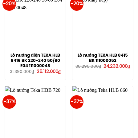
-20%
-20%
Lò nướng điện TEKA HLB
Lò nướng TEKA HLB 8415
8416 BK 220-240 50/60
BK 111000052
Giá
Giá
E04 111000048
24.232.000
₫
30.290.000
₫
gốc
hiệ
Giá
Giá
25.112.000
₫
31.390.000
₫
là:
tại
gốc
hiện
30.290.000₫.
là:
là:
tại
24.
31.390.000₫.
là:
25.112.000₫.
-37%
-37%