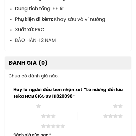
Dung tích tổng:
65 lít
Phụ kiện đi kèm:
Khay sâu và vỉ nướng
Xuất xứ:
PRC
BẢO HÀNH 2 NĂM
ĐÁNH GIÁ (0)
Chưa có đánh giá nào.
Hãy là người đầu tiên nhận xét “Lò nướng đối lưu
Teka HCB 6165 SS 111020098”
1 trên 5 sao
2 trên 5 sao
3 trên 5 sao
4 trên 5 sao
5 trên 5 sao
Đánh giá của bạn
*