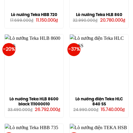
Lò nướng Teka HBB 720
Lò nướng Teka HLB 860
Giá
Giá
Giá
Giá
11.150.000
₫
20.780.000
₫
17.699.000
₫
32.990.000
₫
gốc
hiện
gốc
hiệ
là:
tại
là:
tại
17.699.000₫.
là:
32.990.000₫.
là:
11.150.000₫.
20.
-20%
-37%
Lò nướng Teka HLB 8600
Lò nướng điện Teka HLC
black 111000010
840 SS
Giá
Giá
Giá
Giá
26.792.000
₫
15.740.000
₫
33.490.000
₫
24.990.000
₫
gốc
hiện
gốc
hiệ
là:
tại
là:
tại
33.490.000₫.
là:
24.990.000₫.
là:
26.792.000₫.
15.7