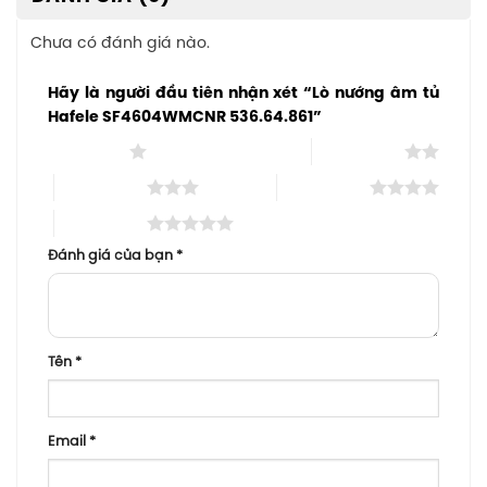
Chưa có đánh giá nào.
Hãy là người đầu tiên nhận xét “Lò nướng âm tủ
Hafele SF4604WMCNR 536.64.861”
1 trên 5 sao
2 trên 5 sao
3 trên 5 sao
4 trên 5 sao
5 trên 5 sao
Đánh giá của bạn
*
Tên
*
Email
*