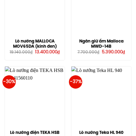
Lò nướng MALLOCA
Ngăn giữ ấm Malloca
MOV65DA (kính đen)
MWD-14B
Giá
Giá
Giá
Giá
13.400.000
₫
5.390.000
₫
19.140.000
₫
7.700.000
₫
gốc
hiện
gốc
hiện
là:
tại
là:
tại
19.140.000₫.
là:
7.700.000₫.
là:
13.400.000₫.
5.390
-30%
-37%
Lò nướng điện TEKA HSB
Lò nướng Teka HL 940