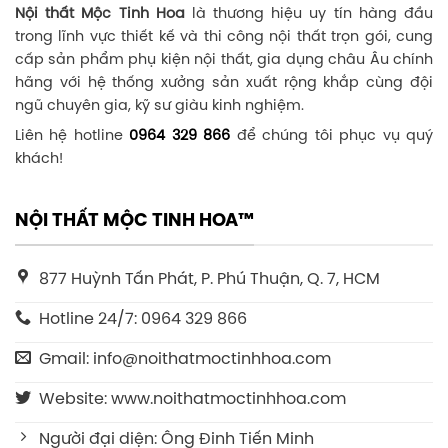
Nội thất Mộc Tinh Hoa
là thương hiệu uy tín hàng đầu
trong lĩnh vực thiết kế và thi công nội thất trọn gói, cung
cấp sản phẩm phụ kiện nội thất, gia dụng châu Âu chính
hãng với hệ thống xưởng sản xuất rộng khắp cùng đội
ngũ chuyên gia, kỹ sư giàu kinh nghiệm.
Liên hệ hotline
0964 329 866
để chúng tôi phục vụ quý
khách!
NỘI THẤT MỘC TINH HOA™
877 Huỳnh Tấn Phát, P. Phú Thuận, Q. 7, HCM
Hotline 24/7: 0964 329 866
Gmail: info@noithatmoctinhhoa.com
Website: www.noithatmoctinhhoa.com
Người đại diện: Ông Đinh Tiến Minh