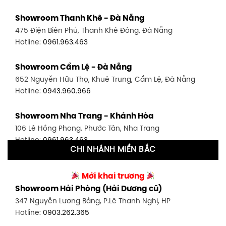
Showroom Quận 7 - TP. HCM
Showroom Thanh Khê - Đà Nẵng
1448 Huỳnh Tấn Phát, Phú Thuận, Quận 7, TP HCM
475 Điện Biên Phủ, Thanh Khê Đông, Đà Nẵng
Hotline:
0946.480.580
Hotline:
0961.963.463
Showroom Bình Thạnh - TP. HCM
Showroom Cẩm Lệ - Đà Nẵng
348 Đ. Bạch Đằng, P. 14, Bình Thạnh, TP HCM
652 Nguyễn Hữu Thọ, Khuê Trung, Cẩm Lệ, Đà Nẵng
Hotline:
0902.716.230
Hotline:
0943.960.966
Showroom Tân Bình 1 - TP. HCM
Showroom Nha Trang - Khánh Hòa
591 Hoàng Văn Thụ, P. 4, Tân Bình, TP HCM
106 Lê Hồng Phong, Phước Tân, Nha Trang
Hotline:
0906.256.759
Hotline:
0961.963.463
CHI NHÁNH MIỀN BẮC
Showroom Tân Bình 2 - TP. HCM
Showroom Vinh - Nghệ An
90 Đ. Cộng Hòa, P. 4, Tân Bình, TP HCM
Mới khai trương
27-29 Nguyễn Sỹ Sách, Hưng Bình, TP Vinh, Nghệ An
Hotline:
0986.71.8448
Showroom Hải Phòng (Hải Dương cũ)
Hotline:
0943.960.966
347 Nguyễn Lương Bằng, P.Lê Thanh Nghị, HP
Showroom Thuận An - Bình Dương
Hotline:
0903.262.365
Showroom Buôn Ma Thuột
66 đường DT743, An Phú, Thuận An, Bình Dương