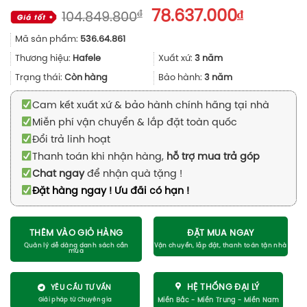
Giá
Giá
₫
78.637.000
₫
104.849.800
gốc
hiện
Mã sản phẩm:
536.64.861
là:
tại
104.849.800₫.
là:
Thương hiệu:
Hafele
Xuất xứ:
3 năm
78.637.0
Trạng thái:
Còn hàng
Bảo hành:
3 năm
Cam kết xuất xứ & bảo hành chính hãng tại nhà
Miễn phí vận chuyển & lắp đặt toàn quốc
Đổi trả linh hoạt
Thanh toán khi nhận hàng,
hỗ trợ mua trả góp
Chat ngay
để nhận quà tặng !
Đặt hàng ngay ! Ưu đãi có hạn !
THÊM VÀO GIỎ HÀNG
ĐẶT MUA NGAY
HỆ THỐNG ĐẠI LÝ
YÊU CẦU TƯ VẤN