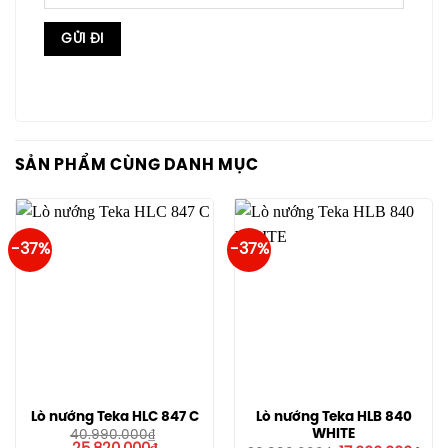
SẢN PHẨM CÙNG DANH MỤC
-37%
-37%
Lò nướng Teka HLC 847 C
Lò nướng Teka HLB 840
WHITE
40.990.000
₫
Giá
Giá