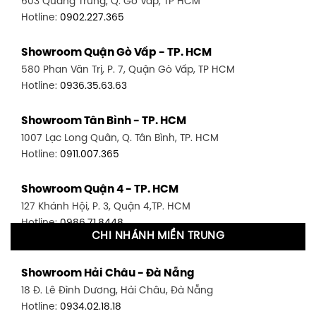
603 Quang Trung, Q. Gò Vấp, TP HCM
Hotline:
0902.227.365
Showroom Quận Gò Vấp - TP. HCM
580 Phan Văn Trị, P. 7, Quận Gò Vấp, TP HCM
Hotline:
0936.35.63.63
Showroom Tân Bình - TP. HCM
1007 Lạc Long Quân, Q. Tân Bình, TP. HCM
Hotline:
0911.007.365
Showroom Quận 4 - TP. HCM
127 Khánh Hội, P. 3, Quận 4,TP. HCM
Hotline:
0986.71.8448
CHI NHÁNH MIỀN TRUNG
Showroom Quận 11 - TP. HCM
Showroom Hải Châu - Đà Nẵng
1411 Đường 3/2, P. 16, Quận 11, TP. HCM
18 Đ. Lê Đình Dương, Hải Châu, Đà Nẵng
Hotline:
0906.256.759
Hotline:
0934.02.18.18