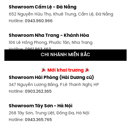
Showroom Bình Thạnh - TP. HCM
Showroom Cẩm Lệ - Đà Nẵng
348 Đ. Bạch Đằng, P. 14, Bình Thạnh, TP HCM
652 Nguyễn Hữu Thọ, Khuê Trung, Cẩm Lệ, Đà Nẵng
Hotline:
0902.716.230
Hotline:
0943.960.966
Showroom Tân Bình 1 - TP. HCM
Showroom Nha Trang - Khánh Hòa
591 Hoàng Văn Thụ, P. 4, Tân Bình, TP HCM
106 Lê Hồng Phong, Phước Tân, Nha Trang
Hotline:
0906.256.759
Hotline:
0961.963.463
CHI NHÁNH MIỀN BẮC
Showroom Tân Bình 2 - TP. HCM
Showroom Vinh - Nghệ An
90 Đ. Cộng Hòa, P. 4, Tân Bình, TP HCM
Mới khai trương
27-29 Nguyễn Sỹ Sách, Hưng Bình, TP Vinh, Nghệ An
Hotline:
0986.71.8448
Showroom Hải Phòng (Hải Dương cũ)
Hotline:
0943.960.966
347 Nguyễn Lương Bằng, P.Lê Thanh Nghị, HP
Showroom Thuận An - Bình Dương
Hotline:
0903.262.365
Showroom Buôn Ma Thuột
66 đường DT743, An Phú, Thuận An, Bình Dương
119 Lê Thánh Tông, Tân Lợi, Buôn Ma Thuột
Hotline:
0902.716.230
Showroom Tây Sơn - Hà Nội
Hotline:
0934.02.18.18
268 Tây Sơn, Trung Liệt, Đống Đa, Hà Nội
Showroom Biên Hòa - Đồng Nai
Hotline:
0943.365.765
452 Nguyễn Ái Quốc, Tân Tiến, TP. Biên Hòa, Đồng Nai
Hotline:
0946.480.580