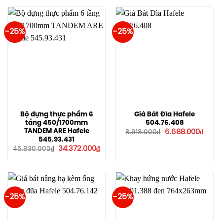
-25%
-25%
Bộ đựng thực phẩm 6
Giá Bát Đĩa Hafele
tầng 450/1700mm
504.76.408
Giá
Giá
TANDEM ARE Hafele
6.688.000
₫
8.918.000
₫
gốc
hiện
545.93.431
là:
tại
Giá
Giá
34.372.000
₫
45.830.000
₫
8.918.000₫.
là:
gốc
hiện
6.688
là:
tại
45.830.000₫.
là:
34.372.000₫.
-25%
-25%