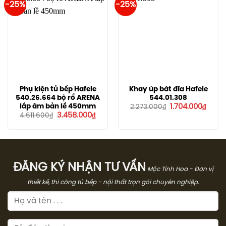
-25%
-25%
Phụ kiện tủ bếp Hafele
Khay úp bát đĩa Hafele
540.26.664 bộ rổ ARENA
544.01.308
Giá
Giá
lắp âm bản lề 450mm
1.704.000
₫
2.273.000
₫
gốc
hiện
Giá
Giá
3.458.000
₫
4.611.600
₫
là:
tại
gốc
hiện
2.273.000₫.
là:
là:
tại
1.704.
4.611.600₫.
là:
3.458.000₫.
ĐĂNG KÝ NHẬN TƯ VẤN
Mộc Tinh Hoa - Đơn vị
thiết kế, thi công tủ bếp - nội thất trọn gói chuyên nghiệp.