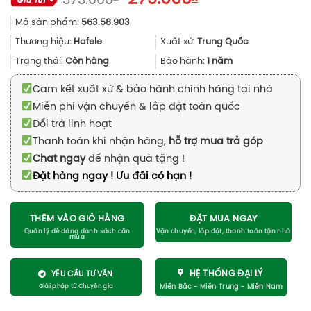
373.000
gốc
hiện
Mã sản phẩm:
563.58.903
là:
tại
373.000₫.
là:
Thương hiệu:
Hafele
Xuất xứ:
Trung Quốc
279.000₫.
Trạng thái:
Còn hàng
Bảo hành:
1 năm
Cam kết xuất xứ & bảo hành chính hãng tại nhà
Miễn phí vận chuyển & lắp đặt toàn quốc
Đổi trả linh hoạt
Thanh toán khi nhận hàng,
hỗ trợ mua trả góp
Chat ngay
để nhận quà tặng !
Đặt hàng ngay ! Ưu đãi có hạn !
THÊM VÀO GIỎ HÀNG
ĐẶT MUA NGAY
HỆ THỐNG ĐẠI LÝ
YÊU CẦU TƯ VẤN