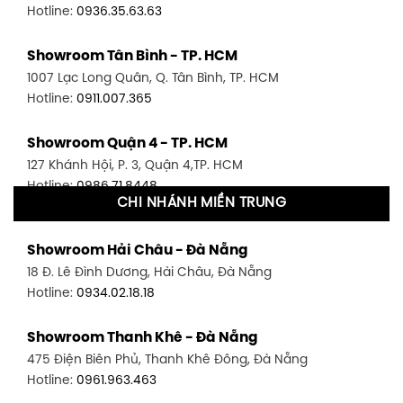
Hotline:
0936.35.63.63
Showroom Tân Bình - TP. HCM
1007 Lạc Long Quân, Q. Tân Bình, TP. HCM
Hotline:
0911.007.365
Showroom Quận 4 - TP. HCM
127 Khánh Hội, P. 3, Quận 4,TP. HCM
Hotline:
0986.71.8448
CHI NHÁNH MIỀN TRUNG
Showroom Quận 11 - TP. HCM
Showroom Hải Châu - Đà Nẵng
1411 Đường 3/2, P. 16, Quận 11, TP. HCM
18 Đ. Lê Đình Dương, Hải Châu, Đà Nẵng
Hotline:
0906.256.759
Hotline:
0934.02.18.18
Showroom Quận 7 - TP. HCM
Showroom Thanh Khê - Đà Nẵng
1448 Huỳnh Tấn Phát, Phú Thuận, Quận 7, TP HCM
475 Điện Biên Phủ, Thanh Khê Đông, Đà Nẵng
Hotline:
0946.480.580
Hotline:
0961.963.463