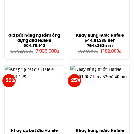
Giá bát nâng hạ kèm ống
Khay hứng nước Hafele
đựng đũa Hafele
544.01.388 đen
504.76.142
764x263mm
Giá
Giá
Giá
Giá
7.936.000
₫
1.182.000
₫
10.582.000
₫
1.577.000
₫
gốc
hiện
gốc
hiện
là:
tại
là:
tại
10.582.000₫.
là:
1.577.000₫.
là:
7.936.000₫.
1.182.0
-25%
-25%
Khay up bát đĩa Hafele
Khay hứng nước Hafele