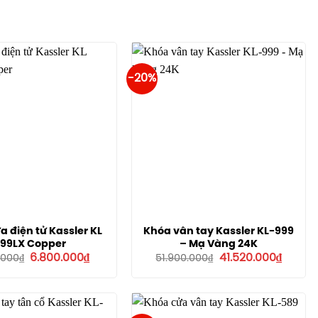
-20%
a điện tử Kassler KL
Khóa vân tay Kassler KL-999
99LX Copper
– Mạ Vàng 24K
Giá
Giá
Giá
Giá
6.800.000
₫
41.520.000
₫
.000
₫
51.900.000
₫
gốc
hiện
gốc
hiện
là:
tại
là:
tại
8.890.000₫.
là:
51.900.000₫.
là:
6.800.000₫.
41.520.