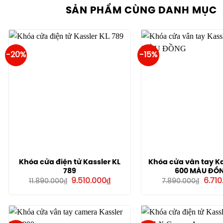
SẢN PHẨM CÙNG DANH MỤC
-20%
-15%
Khóa cửa điện tử Kassler KL
Khóa cửa vân tay Ka
789
600 MÀU ĐỒ
Giá
Giá
Giá
9.510.000
₫
6.710
11.890.000
₫
7.890.000
₫
gốc
hiện
gốc
là:
tại
là:
11.890.000₫.
là:
7.890
9.510.000₫.