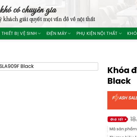
khó có chuyên gia
ý khách giải quyết mọi vấn đề về nội thất
THIẾT BỊ VỆ SINH
ĐIỆN MÁY
PHỤ KIỆN NỘI THẤT
KHÓ
Khóa đ
Black
F
ASH SAL
18
Mã sản phẩm