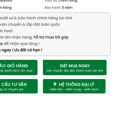
18.900.000₫.
là:
Hyundai
Xuất xứ:
Chính hãng
17.010.000₫.
n hàng
Bảo hành:
3 năm
xuất xứ & bảo hành chính hãng tại nhà
vận chuyển & lắp đặt toàn quốc
inh hoạt
án khi nhận hàng,
hỗ trợ mua trả góp
ay
để nhận quà tặng !
 ngay ! Ưu đãi có hạn !
ÀO GIỎ HÀNG
ĐẶT MUA NGAY
 CẦU TƯ VẤN
HỆ THỐNG ĐẠI LÝ