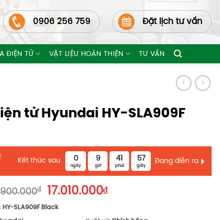
0906 256 759
Đặt lịch tư vấn
A ĐIỆN TỬ
VẬT LIỆU HOÀN THIỆN
TƯ VẤN
iện tử Hyundai HY-SLA909F
E
0
9
41
57
Kết thúc sau
Đang diễn ra
ngày
giờ
phút
giây
Giá
Giá
₫
17.010.000
₫
.900.000
gốc
hiện
:
HY-SLA909F Black
là:
tại