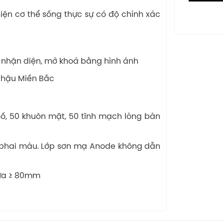
iện cơ thể sống thực sự có độ chính xác
 nhận diện, mở khoá bằng hình ảnh
 hậu Miền Bắc
 số, 50 khuôn mặt, 50 tĩnh mạch lòng bàn
g phai màu. Lớp sơn mạ Anode không dẫn
ửa ≥ 80mm