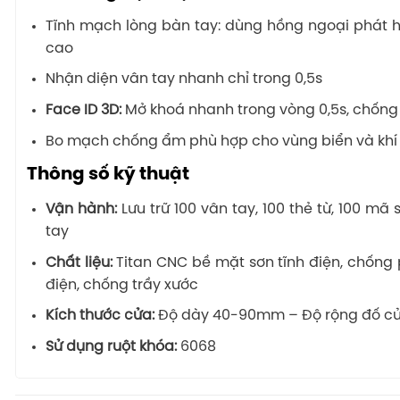
Tĩnh mạch lòng bàn tay: dùng hồng ngoại phát h
cao
Nhận diện vân tay nhanh chỉ trong 0,5s
Face ID 3D:
Mở khoá nhanh trong vòng 0,5s, chống
Bo mạch chống ẩm phù hợp cho vùng biển và khí
Thông số kỹ thuật
Vận hành:
Lưu trữ 100 vân tay, 100 thẻ từ, 100 mã
tay
Chất liệu:
Titan CNC bề mặt sơn tĩnh điện, chốn
điện, chống trầy xước
Kích thước cửa:
Độ dày 40-90mm – Độ rộng đố c
Sử dụng ruột khóa:
6068