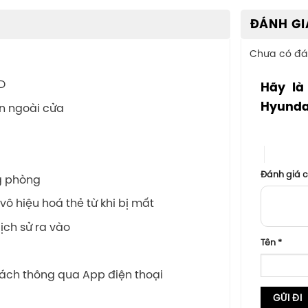
ĐÁNH GI
Chưa có đá
D
Hãy là
Hyunda
n ngoài cửa
1 trên 5 sa
4 trên 5
Đánh giá 
g phòng
ô hiệu hoá thẻ từ khi bị mất
lịch sử ra vào
Tên
*
khách thông qua App điện thoại