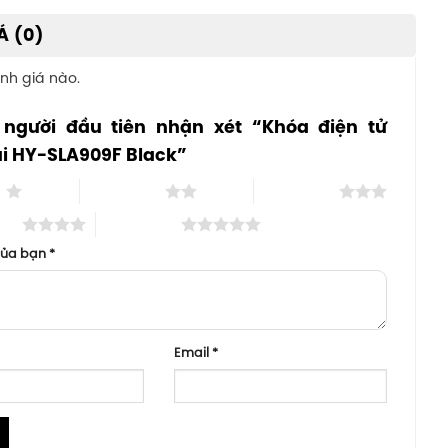
Á (0)
nh giá nào.
 người đầu tiên nhận xét “Khóa điện tử
i HY-SLA909F Black”
o
2 trên 5 sao
3 trên 5 sao
 sao
5 trên 5 sao
của bạn
*
Email
*