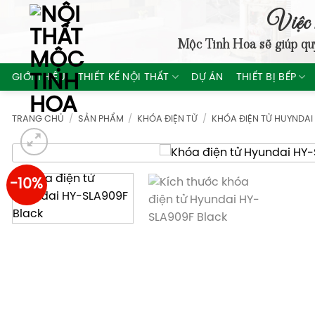
Skip
Việc 
to
Mộc Tinh Hoa
sẽ giúp qu
content
GIỚI THIỆU
THIẾT KẾ NỘI THẤT
DỰ ÁN
THIẾT BỊ BẾP
TRANG CHỦ
/
SẢN PHẨM
/
KHÓA ĐIỆN TỬ
/
KHÓA ĐIỆN TỬ HUYNDAI
-10%