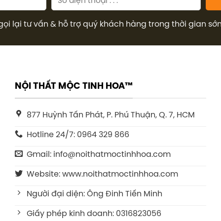
gọi lại tư vấn & hỗ trợ quý khách hàng trong thời gian sớ
NỘI THẤT MỘC TINH HOA™
877 Huỳnh Tấn Phát, P. Phú Thuận, Q. 7, HCM
Hotline 24/7: 0964 329 866
Gmail: info@noithatmoctinhhoa.com
Website: www.noithatmoctinhhoa.com
Người đại diện: Ông Đinh Tiến Minh
Giấy phép kinh doanh: 0316823056