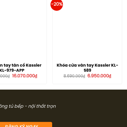
-20%
 tay tân cổ Kassler
Khóa cửa vân tay Kassler KL-
KL-979-APP
589
Giá
Giá
Giá
Giá
16.070.000
₫
6.950.000
₫
.000
₫
8.690.000
₫
gốc
hiện
gốc
hiện
là:
tại
là:
tại
18.900.000₫.
là:
8.690.000₫.
là:
16.070.000₫.
6.950.0
công tủ bếp - nội thất trọn