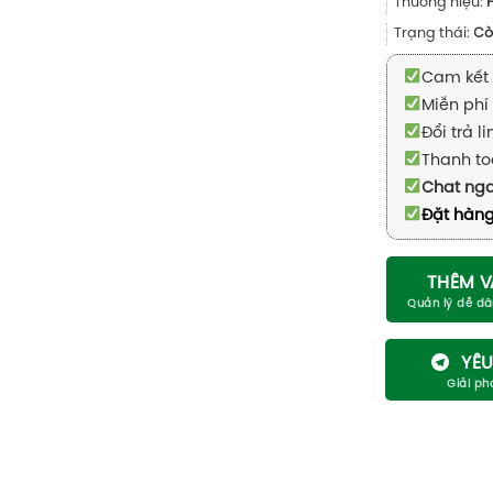
Thương hiệu:
Trạng thái:
Cò
Cam kết 
Miễn phí 
Đổi trả l
Thanh to
Chat ng
Đặt hàng
THÊM V
YÊU