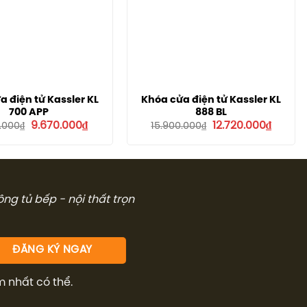
a điện tử Kassler KL
Khóa cửa điện tử Kassler KL
700 APP
888 BL
Giá
Giá
Giá
Giá
9.670.000
₫
12.720.000
₫
0.000
₫
15.900.000
₫
gốc
hiện
gốc
hiện
là:
tại
là:
tại
12.090.000₫.
là:
15.900.000₫.
là:
9.670.000₫.
12.720.
công tủ bếp - nội thất trọn
m nhất có thể.