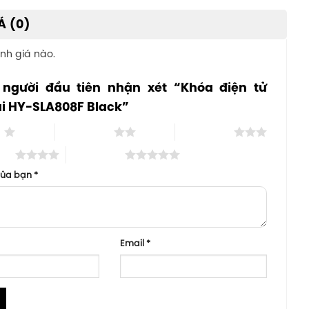
Á (0)
nh giá nào.
 người đầu tiên nhận xét “Khóa điện tử
i HY-SLA808F Black”
o
2 trên 5 sao
3 trên 5 sao
 sao
5 trên 5 sao
của bạn
*
Email
*