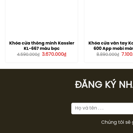
Khóa cửa thông minh Kassler
Khóa cửa vân tay Ka
KL-667 màu bạc
600 App mobi mà
Giá
Giá
Giá
3.670.000
₫
7.10
4.590.000
₫
8.890.000
₫
gốc
hiện
gốc
là:
tại
là:
4.590.000₫.
là:
8.890
3.670.000₫.
ĐĂNG KÝ NHÂ
Chúng tôi sẽ 