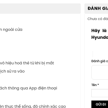
ĐÁNH GI
Chưa có đá
n ngoài cửa
Hãy là
Hyunda
1 trên 5 sa
4 trên 5
Đánh giá 
ô hiệu hoá thẻ từ khi bị mất
lịch sử ra vào
Tên
*
hách thông qua App điện thoại
n thực thể sống, độ chính xác cao