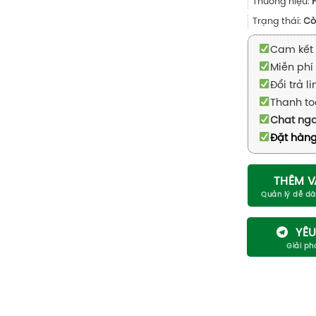
Thương hiệu:
Trạng thái:
Cò
Cam kết 
Miễn phí 
Đổi trả l
Thanh to
Chat ng
Đặt hàng
THÊM V
YÊU