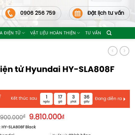
0906 256 759
Đặt lịch tư vấn
A ĐIỆN TỬ
VẬT LIỆU HOÀN THIỆN
TƯ VẤN
iện tử Hyundai HY-SLA808F
E
1
17
3
35
Kết thúc sau
Đang diễn ra
ngày
giờ
phút
giây
Giá
Giá
₫
9.810.000
₫
.900.000
gốc
hiện
:
HY-SLA808F Black
là:
tại