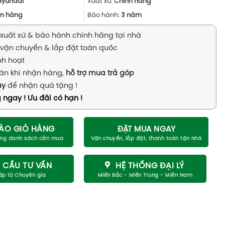
10.900.000₫.
là:
Hyundai
Xuất xứ:
Chính hãng
9.810.000₫.
n hàng
Bảo hành:
3 năm
xuất xứ & bảo hành chính hãng tại nhà
vận chuyển & lắp đặt toàn quốc
inh hoạt
án khi nhận hàng,
hỗ trợ mua trả góp
ay
để nhận quà tặng !
 ngay ! Ưu đãi có hạn !
ÀO GIỎ HÀNG
ĐẶT MUA NGAY
 CẦU TƯ VẤN
HỆ THỐNG ĐẠI LÝ