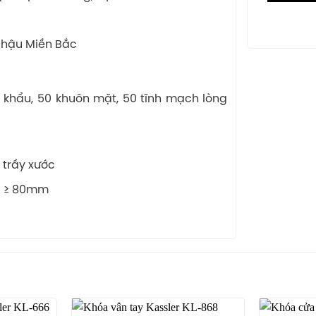
 hậu Miền Bắc
mật khẩu, 50 khuôn mặt, 50 tĩnh mạch lòng
 trầy xước
a ≥ 80mm