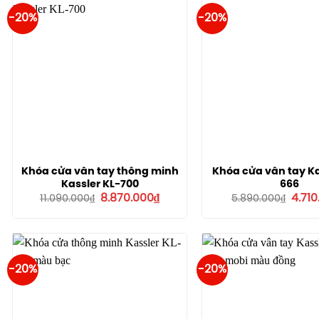
-20%
-20%
Khóa cửa vân tay thông minh
Khóa cửa vân tay Ka
Kassler KL-700
666
Giá
Giá
Giá
8.870.000
₫
4.71
11.090.000
₫
5.890.000
₫
gốc
hiện
gốc
là:
tại
là:
11.090.000₫.
là:
5.890
8.870.000₫.
-20%
-20%