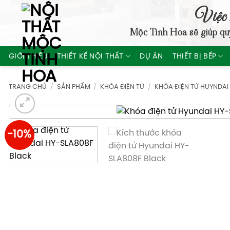
Skip
Việc 
to
Mộc Tinh Hoa
sẽ giúp qu
content
GIỚI THIỆU
THIẾT KẾ NỘI THẤT
DỰ ÁN
THIẾT BỊ BẾP
TRANG CHỦ
/
SẢN PHẨM
/
KHÓA ĐIỆN TỬ
/
KHÓA ĐIỆN TỬ HUYNDAI
-10%