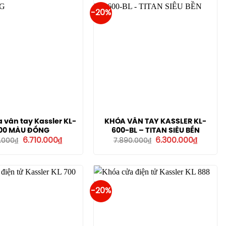
-20%
 vân tay Kassler KL-
KHÓA VÂN TAY KASSLER KL-
00 MÀU ĐỒNG
600-BL – TITAN SIÊU BỀN
Giá
Giá
Giá
Giá
6.710.000
₫
6.300.000
₫
.000
₫
7.890.000
₫
gốc
hiện
gốc
hiện
là:
tại
là:
tại
7.890.000₫.
là:
7.890.000₫.
là:
6.710.000₫.
6.300.00
-20%