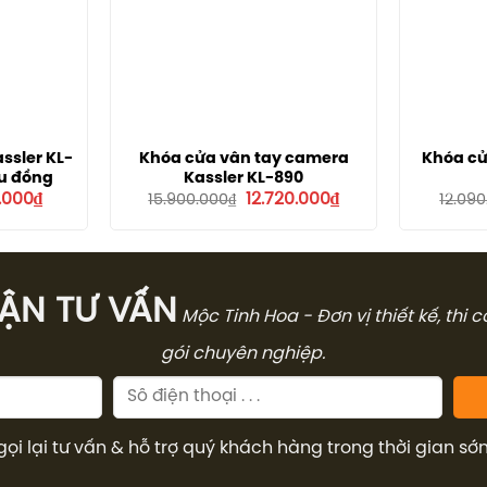
ssler KL-
Khóa cửa vân tay camera
Khóa cử
u đồng
Kassler KL-890
Giá
Giá
Giá
0.000
₫
12.720.000
₫
15.900.000
₫
12.09
hiện
gốc
hiện
tại
là:
tại
.000₫.
là:
15.900.000₫.
là:
7.100.000₫.
12.720.000₫.
̣N TƯ VẤN
Mộc Tinh Hoa - Đơn vị thiết kế, thi 
gói chuyên nghiệp.
gọi lại tư vấn & hỗ trợ quý khách hàng trong thời gian sớ