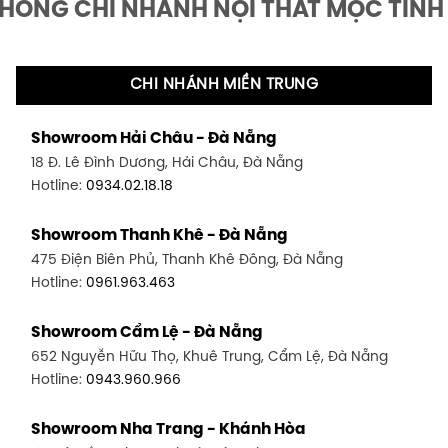
THỐNG CHI NHÁNH NỘI THẤT MỘC TINH
CHI NHÁNH MIỀN TRUNG
Showroom Hải Châu - Đà Nẵng
18 Đ. Lê Đình Dương, Hải Châu, Đà Nẵng
Hotline:
0934.02.18.18
Showroom Thanh Khê - Đà Nẵng
475 Điện Biên Phủ, Thanh Khê Đông, Đà Nẵng
Hotline:
0961.963.463
Showroom Cẩm Lệ - Đà Nẵng
652 Nguyễn Hữu Thọ, Khuê Trung, Cẩm Lệ, Đà Nẵng
Hotline:
0943.960.966
Showroom Nha Trang - Khánh Hòa