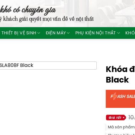
khó có chuyên gia
ý khách giải quyết mọi vấn đề về nội thất
THIẾT BỊ VỆ SINH
ĐIỆN MÁY
PHỤ KIỆN NỘI THẤT
KHÓ
Khóa đ
Black
F
ASH SAL
10
Mã sản phẩm