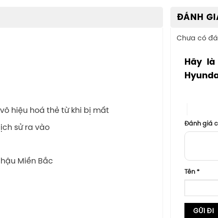
ĐÁNH GI
Chưa có đá
Hãy là
Hyunda
1 trên 5 sa
4 trên 5
ô hiệu hoá thẻ từ khi bị mất
Đánh giá 
lịch sử ra vào
 hậu Miền Bắc
Tên
*