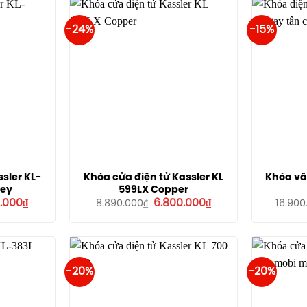
-24%
-15%
sler KL-
Khóa cửa điện tử Kassler KL
Khóa vân
rey
599LX Copper
Giá
Giá
Giá
0.000
₫
6.800.000
₫
8.890.000
₫
16.900
hiện
gốc
hiện
tại
là:
tại
.000₫.
là:
8.890.000₫.
là:
7.300.000₫.
6.800.000₫.
-20%
-20%