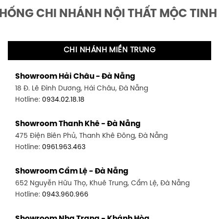
THỐNG CHI NHÁNH NỘI THẤT MỘC TINH
CHI NHÁNH MIỀN TRUNG
Showroom Hải Châu - Đà Nẵng
18 Đ. Lê Đình Dương, Hải Châu, Đà Nẵng
Hotline:
0934.02.18.18
Showroom Thanh Khê - Đà Nẵng
475 Điện Biên Phủ, Thanh Khê Đông, Đà Nẵng
Hotline:
0961.963.463
Showroom Cẩm Lệ - Đà Nẵng
652 Nguyễn Hữu Thọ, Khuê Trung, Cẩm Lệ, Đà Nẵng
Hotline:
0943.960.966
Showroom Nha Trang - Khánh Hòa