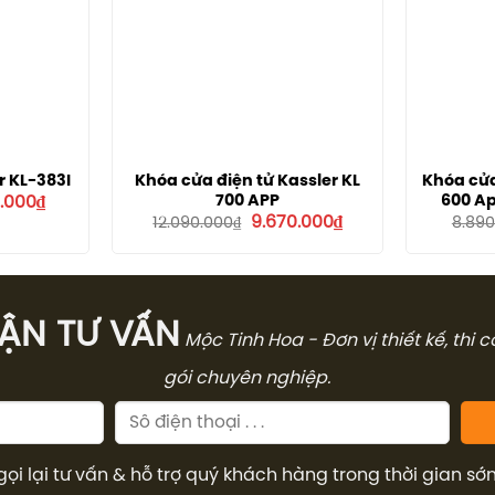
r KL-383I
Khóa cửa điện tử Kassler KL
Khóa cửa
Giá
700 APP
600 A
.000
₫
hiện
Giá
Giá
9.670.000
₫
12.090.000
₫
8.890
tại
gốc
hiện
000₫.
là:
là:
tại
2.400.000₫.
12.090.000₫.
là:
9.670.000₫.
̣N TƯ VẤN
Mộc Tinh Hoa - Đơn vị thiết kế, thi 
gói chuyên nghiệp.
gọi lại tư vấn & hỗ trợ quý khách hàng trong thời gian sớ