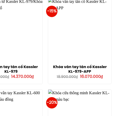
-15%
 tay tân cổ Kassler
Khóa vân tay tân cổ Kassler
KL-979
KL-979-APP
Giá
Giá
Giá
Giá
14.370.000
₫
16.070.000
₫
.000
₫
18.900.000
₫
gốc
hiện
gốc
hiện
là:
tại
là:
tại
16.900.000₫.
là:
18.900.000₫.
là:
14.370.000₫.
16.070.
-20%