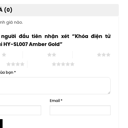
Á (0)
nh giá nào.
 người đầu tiên nhận xét “Khóa điện tử
i HY-SL007 Amber Gold”
o
2 trên 5 sao
3 trên 5 sao
 sao
5 trên 5 sao
của bạn
*
Email
*