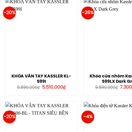
-20%
-26%
KHÓA VÂN TAY KASSLER KL-
Khóa cửa nhôm Kas
599I
599LX Dark G
Giá
Giá
Giá
5.510.000
₫
7.30
6.890.000
₫
9.890.000
₫
gốc
hiện
gốc
là:
tại
là:
6.890.000₫.
là:
9.890
5.510.000₫.
-20%
-4%