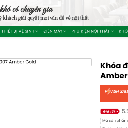
khó có chuyên gia
ý khách giải quyết mọi vấn đề về nội thất
THIẾT BỊ VỆ SINH
ĐIỆN MÁY
PHỤ KIỆN NỘI THẤT
KHÓ
Khóa đ
Amber
F
ASH SAL
5.
Mã sản phẩm