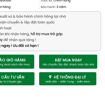
5.500.000₫.
là:
Hyundai
Xuất xứ:
Chính hãng
4.950.000₫.
n hàng
Bảo hành:
3 năm
xuất xứ & bảo hành chính hãng tại nhà
vận chuyển & lắp đặt toàn quốc
inh hoạt
án khi nhận hàng,
hỗ trợ mua trả góp
ay
để nhận quà tặng !
 ngay ! Ưu đãi có hạn !
ÀO GIỎ HÀNG
ĐẶT MUA NGAY
 CẦU TƯ VẤN
HỆ THỐNG ĐẠI LÝ