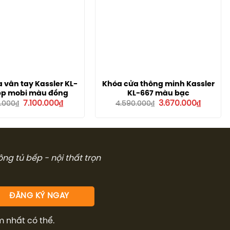
 vân tay Kassler KL-
Khóa cửa thông minh Kassler
pp mobi màu đồng
KL-667 màu bạc
Giá
Giá
Giá
Giá
7.100.000
₫
3.670.000
₫
.000
₫
4.590.000
₫
gốc
hiện
gốc
hiện
là:
tại
là:
tại
8.890.000₫.
là:
4.590.000₫.
là:
7.100.000₫.
3.670.00
công tủ bếp - nội thất trọn
m nhất có thể.