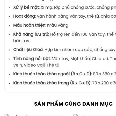
Xử lý bề mặt
: Xi mạ, lớp phủ chống xước, chống p
Hoạt động
: Vận hành bằng vân tay, thẻ từ, chìa cơ
Màu hoàn thiện:
màu vàng
Khả năng lưu trữ
: Hỗ trợ lên đến 100 vân tay, th
bàn tay.
Chất liệu khoá
: Hợp kim nhôm cao cấp, chống oxy
Tính năng nổi bật
: Vân tay, Mật khẩu, Chìa cơ, Th
Vein, Video Call, Thẻ từ
Kích thước thân khóa ngoài (R x C x D)
:
80 x 380 x
Kích thước thân khóa trong (R x C x D)
:
70 x 290 x
SẢN PHẨM CÙNG DANH MỤC