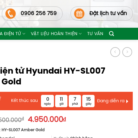
0906 256 759
Đặt lịch tư vấn
A ĐIỆN TỬ
VẬT LIỆU HOÀN THIỆN
TƯ VẤN
iện tử Hyundai HY-SL007
 Gold
E
0
11
7
13
Kết thúc sau
Đang diễn ra
ngày
giờ
phút
giây
Giá
Giá
₫
4.950.000
₫
500.000
gốc
hiện
:
HY-SL007 Amber Gold
là:
tại