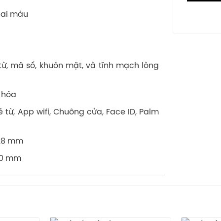
hai màu
ẻ từ, mã số, khuôn mặt, và tĩnh mạch lòng
 hóa
ẻ từ, App wifi, Chuông cửa, Face ID, Palm
 28 mm
 30 mm