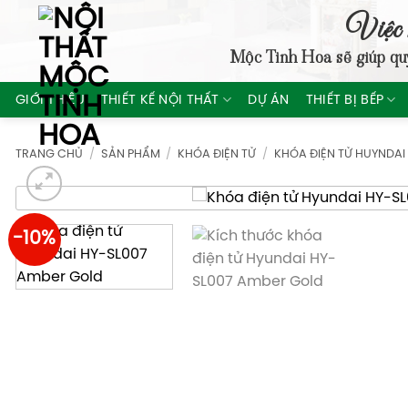
Skip
Việc 
to
Mộc Tinh Hoa
sẽ giúp qu
content
GIỚI THIỆU
THIẾT KẾ NỘI THẤT
DỰ ÁN
THIẾT BỊ BẾP
TRANG CHỦ
/
SẢN PHẨM
/
KHÓA ĐIỆN TỬ
/
KHÓA ĐIỆN TỬ HUYNDAI
-10%