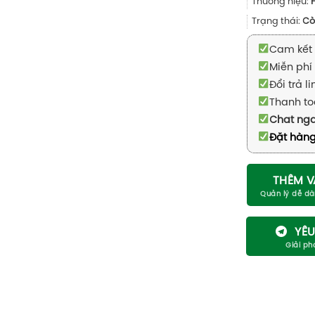
Thương hiệu:
Trạng thái:
Cò
Cam kết 
Miễn phí 
Đổi trả l
Thanh to
Chat ng
Đặt hàng
THÊM V
YÊU