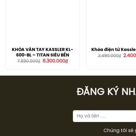
KHÓA VÂN TAY KASSLER KL-
Khóa điện tử Kassle
Giá
600-BL – TITAN SIÊU BỀN
2.400
2.490.000
₫
gốc
Giá
Giá
6.300.000
₫
7.890.000
₫
là:
gốc
hiện
2.490.
là:
tại
7.890.000₫.
là:
6.300.000₫.
ĐĂNG KÝ NHÂ
Chúng tôi sẽ 