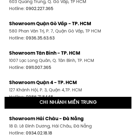
603 Quang Trung, Q. Gò Vấp, TP HCM
Hotline:
0902.227.365
Showroom Quận Gò Vấp - TP. HCM
580 Phan Văn Trị, P. 7, Quận Gò Vấp, TP HCM
Hotline:
0936.35.63.63
Showroom Tân Bình - TP. HCM
1007 Lạc Long Quân, Q. Tân Bình, TP. HCM
Hotline:
0911.007.365
Showroom Quận 4 - TP. HCM
127 Khánh Hội, P. 3, Quận 4,TP. HCM
Hotline:
0986.71.8448
CHI NHÁNH MIỀN TRUNG
Showroom Quận 11 - TP. HCM
Showroom Hải Châu - Đà Nẵng
1411 Đường 3/2, P. 16, Quận 11, TP. HCM
18 Đ. Lê Đình Dương, Hải Châu, Đà Nẵng
Hotline:
0906.256.759
Hotline:
0934.02.18.18