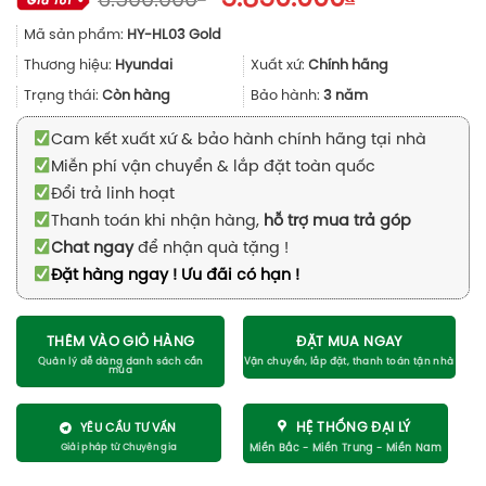
6.500.000
gốc
hiện
Mã sản phẩm:
HY-HL03 Gold
là:
tại
6.500.000₫.
là:
Thương hiệu:
Hyundai
Xuất xứ:
Chính hãng
5.850.000₫
Trạng thái:
Còn hàng
Bảo hành:
3 năm
Cam kết xuất xứ & bảo hành chính hãng tại nhà
Miễn phí vận chuyển & lắp đặt toàn quốc
Đổi trả linh hoạt
Thanh toán khi nhận hàng,
hỗ trợ mua trả góp
Chat ngay
để nhận quà tặng !
Đặt hàng ngay ! Ưu đãi có hạn !
THÊM VÀO GIỎ HÀNG
ĐẶT MUA NGAY
HỆ THỐNG ĐẠI LÝ
YÊU CẦU TƯ VẤN