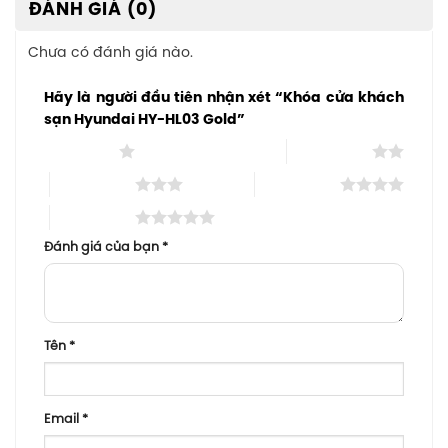
ĐÁNH GIÁ (0)
Chưa có đánh giá nào.
Hãy là người đầu tiên nhận xét “Khóa cửa khách
sạn Hyundai HY-HL03 Gold”
1 trên 5 sao
2 trên 5 sao
3 trên 5 sao
4 trên 5 sao
5 trên 5 sao
Đánh giá của bạn
*
Tên
*
Email
*