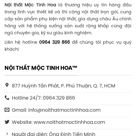
Nội thất Mộc Tinh Hoa
là thương hiệu uy tín hàng đầu
trong lĩnh vực thiết kế và thi công nội thất trọn gói, cung
cấp sản phẩm phụ kiện nội thất, gia dụng châu Âu chính
hãng với hệ thống xưởng sản xuất rộng khắp cùng đội
ngũ chuyên gia, kỹ sư giàu kinh nghiệm.
Liên hệ hotline
0964 329 866
để chúng tôi phục vụ quý
khách!
NỘI THẤT MỘC TINH HOA™
877 Huỳnh Tấn Phát, P. Phú Thuận, Q. 7, HCM
Hotline 24/7: 0964 329 866
Gmail: info@noithatmoctinhhoa.com
Website: www.noithatmoctinhhoa.com
Người đại diện: Ông Đinh Tiến Minh