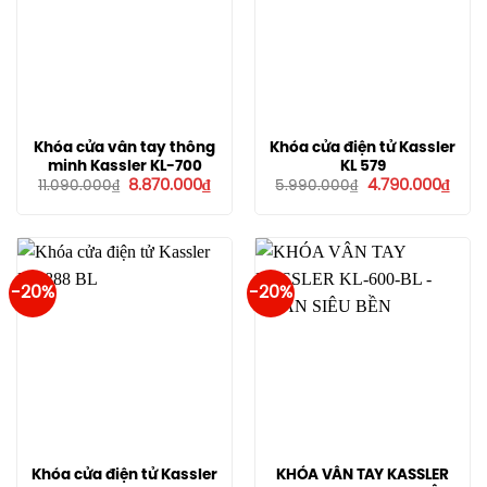
Khóa cửa vân tay thông
Khóa cửa điện tử Kassler
minh Kassler KL-700
KL 579
Giá
Giá
Giá
Giá
8.870.000
₫
4.790.000
₫
11.090.000
₫
5.990.000
₫
gốc
hiện
gốc
hiện
là:
tại
là:
tại
11.090.000₫.
là:
5.990.000₫.
là:
8.870.000₫.
4.790
-20%
-20%
Khóa cửa điện tử Kassler
KHÓA VÂN TAY KASSLER