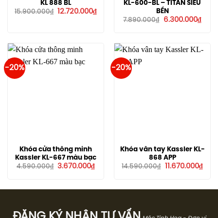
KL 888 BL
KL-600-BL – TITAN SIÊU
Giá
Giá
BỀN
12.720.000
₫
15.900.000
₫
gốc
hiện
Giá
Giá
6.300.000
₫
7.890.000
₫
là:
tại
gốc
hiện
15.900.000₫.
là:
là:
tại
12.720.000₫.
7.890.000₫.
là:
6.300
-20%
-20%
Khóa cửa thông minh
Khóa vân tay Kassler KL-
Kassler KL-667 màu bạc
868 APP
Giá
Giá
Giá
Giá
3.670.000
₫
11.670.000
₫
4.590.000
₫
14.590.000
₫
gốc
hiện
gốc
hiện
là:
tại
là:
tại
4.590.000₫.
là:
14.590.000₫.
là:
3.670.000₫.
11.67
ĐĂNG KÝ NHẬN TƯ VẤN