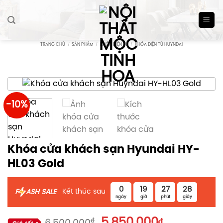
Skip
to
content
TRANG CHỦ
/
SẢN PHẨM
/
KHÓA ĐIỆN TỬ
/
KHÓA ĐIỆN TỬ HUYNDAI
-10%
Khóa cửa khách sạn Hyundai HY-
HL03 Gold
0
19
27
27
Kết thúc sau
F
ASH SALE
ngày
giờ
phút
giây
Giá
Giá
₫
5.850.000
₫