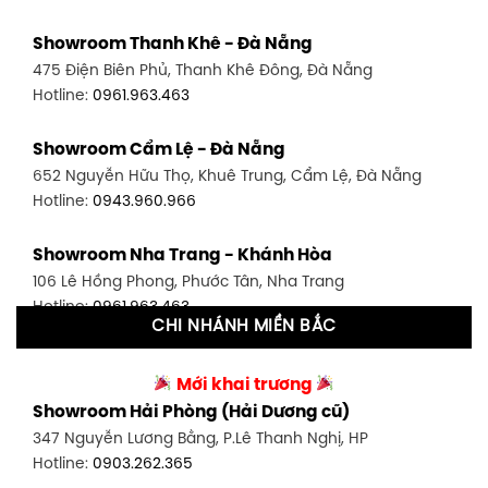
Showroom Quận 7 - TP. HCM
Showroom Thanh Khê - Đà Nẵng
1448 Huỳnh Tấn Phát, Phú Thuận, Quận 7, TP HCM
475 Điện Biên Phủ, Thanh Khê Đông, Đà Nẵng
Hotline:
0946.480.580
Hotline:
0961.963.463
Showroom Bình Thạnh - TP. HCM
Showroom Cẩm Lệ - Đà Nẵng
348 Đ. Bạch Đằng, P. 14, Bình Thạnh, TP HCM
652 Nguyễn Hữu Thọ, Khuê Trung, Cẩm Lệ, Đà Nẵng
Hotline:
0902.716.230
Hotline:
0943.960.966
Showroom Tân Bình 1 - TP. HCM
Showroom Nha Trang - Khánh Hòa
591 Hoàng Văn Thụ, P. 4, Tân Bình, TP HCM
106 Lê Hồng Phong, Phước Tân, Nha Trang
Hotline:
0906.256.759
Hotline:
0961.963.463
CHI NHÁNH MIỀN BẮC
Showroom Tân Bình 2 - TP. HCM
Showroom Vinh - Nghệ An
90 Đ. Cộng Hòa, P. 4, Tân Bình, TP HCM
Mới khai trương
27-29 Nguyễn Sỹ Sách, Hưng Bình, TP Vinh, Nghệ An
Hotline:
0986.71.8448
Showroom Hải Phòng (Hải Dương cũ)
Hotline:
0943.960.966
347 Nguyễn Lương Bằng, P.Lê Thanh Nghị, HP
Showroom Thuận An - Bình Dương
Hotline:
0903.262.365
Showroom Buôn Ma Thuột
66 đường DT743, An Phú, Thuận An, Bình Dương