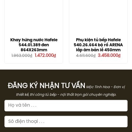
Khay hứng nước Hafele
Phụ kiện tủ bếp Hafele
544.01.389 đen
540.26.664 bộ rổ ARENA
864X263mm
lắp âm bản lề 450mm
Giá
Giá
Giá
Giá
1.472.000
₫
3.458.000
₫
1.963.000
₫
4.611.600
₫
gốc
hiện
gốc
hiện
là:
tại
là:
tại
1.963.000₫.
là:
4.611.600₫.
là:
1.472.000₫.
3.458
ĐĂNG KÝ NHẬN TƯ VẤN
Mộc Tinh Hoa - Đơn vị
thiết kế, thi công tủ bếp - nội thất trọn gói chuyên nghiệp.