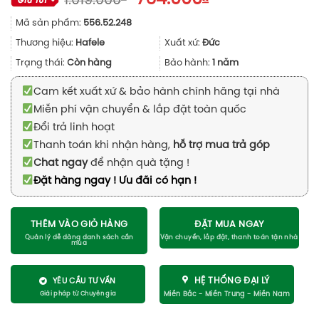
1.019.000
gốc
hiện
Mã sản phẩm:
556.52.248
là:
tại
1.019.000₫.
là:
Thương hiệu:
Hafele
Xuất xứ:
Đức
764.000₫.
Trạng thái:
Còn hàng
Bảo hành:
1 năm
Cam kết xuất xứ & bảo hành chính hãng tại nhà
Miễn phí vận chuyển & lắp đặt toàn quốc
Đổi trả linh hoạt
Thanh toán khi nhận hàng,
hỗ trợ mua trả góp
Chat ngay
để nhận quà tặng !
Đặt hàng ngay ! Ưu đãi có hạn !
THÊM VÀO GIỎ HÀNG
ĐẶT MUA NGAY
HỆ THỐNG ĐẠI LÝ
YÊU CẦU TƯ VẤN