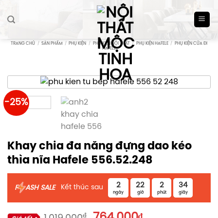
Skip
to
content
TRANG CHỦ
/
SẢN PHẨM
/
PHỤ KIỆN
/
PHỤ KIỆN NỘI THẤT
/
PHỤ KIỆN HAFELE
/
PHỤ KIỆN CỬA ĐI
HAFELE
-25%
Khay chia đa năng đựng dao kéo
thìa nĩa Hafele 556.52.248
2
22
2
34
Kết thúc sau
F
ASH SALE
ngày
giờ
phút
giây
Giá
Giá
₫
764.000
₫