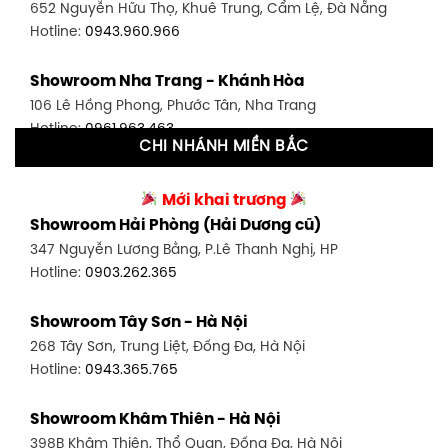
652 Nguyễn Hữu Thọ, Khuê Trung, Cẩm Lệ, Đà Nẵng
Hotline:
0902.716.230
Hotline:
0943.960.966
Showroom Tân Bình 1 - TP. HCM
Showroom Nha Trang - Khánh Hòa
591 Hoàng Văn Thụ, P. 4, Tân Bình, TP HCM
106 Lê Hồng Phong, Phước Tân, Nha Trang
Hotline:
0906.256.759
Hotline:
0961.963.463
CHI NHÁNH MIỀN BẮC
Showroom Tân Bình 2 - TP. HCM
Showroom Vinh - Nghệ An
90 Đ. Cộng Hòa, P. 4, Tân Bình, TP HCM
Mới khai trương
27-29 Nguyễn Sỹ Sách, Hưng Bình, TP Vinh, Nghệ An
Hotline:
0986.71.8448
Showroom Hải Phòng (Hải Dương cũ)
Hotline:
0943.960.966
347 Nguyễn Lương Bằng, P.Lê Thanh Nghị, HP
Showroom Thuận An - Bình Dương
Hotline:
0903.262.365
Showroom Buôn Ma Thuột
66 đường DT743, An Phú, Thuận An, Bình Dương
119 Lê Thánh Tông, Tân Lợi, Buôn Ma Thuột
Hotline:
0902.716.230
Showroom Tây Sơn - Hà Nội
Hotline:
0934.02.18.18
268 Tây Sơn, Trung Liệt, Đống Đa, Hà Nội
Showroom Biên Hòa - Đồng Nai
Hotline:
0943.365.765
452 Nguyễn Ái Quốc, Tân Tiến, TP. Biên Hòa, Đồng Nai
Hotline:
0946.480.580
Showroom Khâm Thiên - Hà Nội
398B Khâm Thiên, Thổ Quan, Đống Đa, Hà Nội