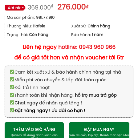
Giá
Giá
₫
276.000
₫
369.000
gốc
hiện
Mã sản phẩm:
981.77.910
là:
tại
369.000₫.
là:
Thương hiệu:
Hafele
Xuất xứ:
Chính hãng
276.000₫.
Trạng thái:
Còn hàng
Bảo hành:
1 năm
Liên hệ ngay
hotline: 0943 960 966
để có giá tốt hơn và nhận voucher tới 5tr
Cam kết xuất xứ & bảo hành chính hãng tại nhà
Miễn phí vận chuyển & lắp đặt toàn quốc
Đổi trả linh hoạt
Thanh toán khi nhận hàng,
hỗ trợ mua trả góp
Chat ngay
để nhận quà tặng !
Đặt hàng ngay ! Ưu đãi có hạn !
THÊM VÀO GIỎ HÀNG
ĐẶT MUA NGAY