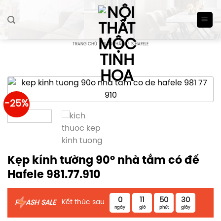
Skip
to
content
TRANG CHỦ
/
SẢN PHẨM
/
S HAFELE
-25%
Kẹp kính tường 90º nhà tắm có đế
Hafele 981.77.910
0
11
50
30
Kết thúc sau
F
ASH SALE
ngày
giờ
phút
giây