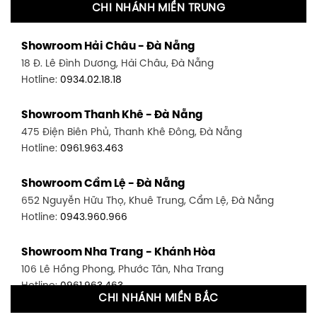
CHI NHÁNH MIỀN TRUNG
Showroom Quận 11 - TP. HCM
Showroom Hải Châu - Đà Nẵng
1411 Đường 3/2, P. 16, Quận 11, TP. HCM
18 Đ. Lê Đình Dương, Hải Châu, Đà Nẵng
Hotline:
0906.256.759
Hotline:
0934.02.18.18
Showroom Quận 7 - TP. HCM
Showroom Thanh Khê - Đà Nẵng
1448 Huỳnh Tấn Phát, Phú Thuận, Quận 7, TP HCM
475 Điện Biên Phủ, Thanh Khê Đông, Đà Nẵng
Hotline:
0946.480.580
Hotline:
0961.963.463
Showroom Bình Thạnh - TP. HCM
Showroom Cẩm Lệ - Đà Nẵng
348 Đ. Bạch Đằng, P. 14, Bình Thạnh, TP HCM
652 Nguyễn Hữu Thọ, Khuê Trung, Cẩm Lệ, Đà Nẵng
Hotline:
0902.716.230
Hotline:
0943.960.966
Showroom Tân Bình 1 - TP. HCM
Showroom Nha Trang - Khánh Hòa
591 Hoàng Văn Thụ, P. 4, Tân Bình, TP HCM
106 Lê Hồng Phong, Phước Tân, Nha Trang
Hotline:
0906.256.759
Hotline:
0961.963.463
CHI NHÁNH MIỀN BẮC
Showroom Tân Bình 2 - TP. HCM