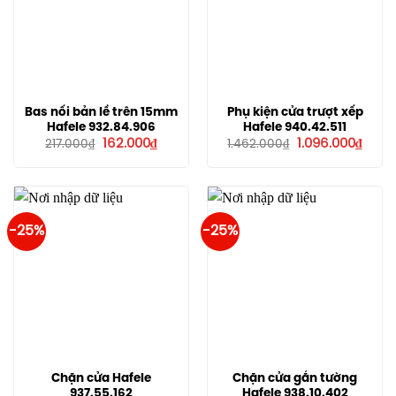
Bas nối bản lề trên 15mm
Phụ kiện cửa trượt xếp
Hafele 932.84.906
Hafele 940.42.511
Giá
Giá
Giá
Giá
162.000
₫
1.096.000
₫
217.000
₫
1.462.000
₫
gốc
hiện
gốc
hiện
là:
tại
là:
tại
217.000₫.
là:
1.462.000₫.
là:
162.000₫.
1.096
-25%
-25%
Chặn cửa Hafele
Chặn cửa gắn tường
937.55.162
Hafele 938.10.402