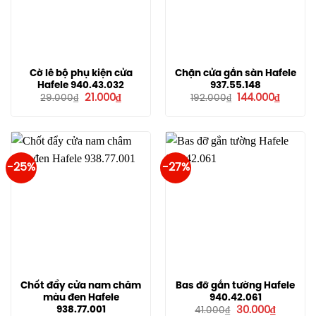
Cờ lê bộ phụ kiện cửa
Chặn cửa gắn sàn Hafele
Hafele 940.43.032
937.55.148
Giá
Giá
Giá
Giá
21.000
₫
144.000
₫
29.000
₫
192.000
₫
gốc
hiện
gốc
hiện
là:
tại
là:
tại
29.000₫.
là:
192.000₫.
là:
21.000₫.
144.000
-25%
-27%
Chốt đẩy cửa nam châm
Bas đỡ gắn tường Hafele
màu đen Hafele
940.42.061
Giá
Giá
938.77.001
30.000
₫
41.000
₫