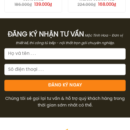
Giá
Giá
Giá
Giá
139.000
₫
168.000
₫
186.000
₫
224.000
₫
gốc
hiện
gốc
hiện
là:
tại
là:
tại
186.000₫.
là:
224.000₫.
là:
139.000₫.
168.000
ĐĂNG KÝ NHẬN TƯ VẤN
Mộc Tinh Hoa - Đơn vị
thiết kế, thi công tủ bếp - nội thất trọn gói chuyên nghiệp.
Chúng tôi sẽ gọi lại tư vấn & hỗ trợ quý khách hàng trong
thời gian sớm nhất có thể.