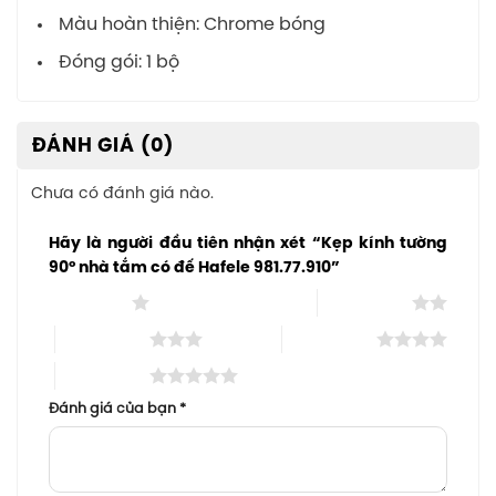
Màu hoàn thiện: Chrome bóng
Đóng gói: 1 bộ
ĐÁNH GIÁ (0)
Chưa có đánh giá nào.
Hãy là người đầu tiên nhận xét “Kẹp kính tường
90º nhà tắm có đế Hafele 981.77.910”
1 trên 5 sao
2 trên 5 sao
3 trên 5 sao
4 trên 5 sao
5 trên 5 sao
Đánh giá của bạn
*