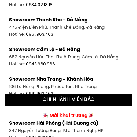
Hotline:
0934.02.18.18
Showroom Quận 7 - TP. HCM
Showroom Thanh Khê - Đà Nẵng
1448 Huỳnh Tấn Phát, Phú Thuận, Quận 7, TP HCM
475 Điện Biên Phủ, Thanh Khê Đông, Đà Nẵng
Hotline:
0946.480.580
Hotline:
0961.963.463
Showroom Bình Thạnh - TP. HCM
Showroom Cẩm Lệ - Đà Nẵng
348 Đ. Bạch Đằng, P. 14, Bình Thạnh, TP HCM
652 Nguyễn Hữu Thọ, Khuê Trung, Cẩm Lệ, Đà Nẵng
Hotline:
0902.716.230
Hotline:
0943.960.966
Showroom Tân Bình 1 - TP. HCM
Showroom Nha Trang - Khánh Hòa
591 Hoàng Văn Thụ, P. 4, Tân Bình, TP HCM
106 Lê Hồng Phong, Phước Tân, Nha Trang
Hotline:
0906.256.759
Hotline:
0961.963.463
CHI NHÁNH MIỀN BẮC
Showroom Tân Bình 2 - TP. HCM
Showroom Vinh - Nghệ An
90 Đ. Cộng Hòa, P. 4, Tân Bình, TP HCM
Mới khai trương
27-29 Nguyễn Sỹ Sách, Hưng Bình, TP Vinh, Nghệ An
Hotline:
0986.71.8448
Showroom Hải Phòng (Hải Dương cũ)
Hotline:
0943.960.966
347 Nguyễn Lương Bằng, P.Lê Thanh Nghị, HP
Showroom Thuận An - Bình Dương