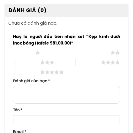
ĐÁNH GIÁ (0)
Chưa có đánh giá nào.
Hãy là người đầu tiên nhận xét “Kẹp kính dưới
inox bóng Hafele 981.00.001”
1 trên 5 sao
2 trên 5 sao
3 trên 5 sao
4 trên 5 sao
5 trên 5 sao
Đánh giá của bạn
*
Tên
*
Email
*