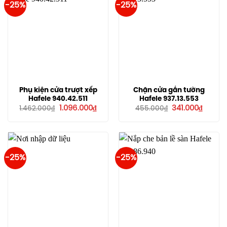
-25%
-25%
Phụ kiện cửa trượt xếp
Chặn cửa gắn tường
Hafele 940.42.511
Hafele 937.13.553
Giá
Giá
Giá
Giá
1.096.000
₫
341.000
₫
1.462.000
₫
455.000
₫
gốc
hiện
gốc
hiện
là:
tại
là:
tại
1.462.000₫.
là:
455.000₫.
là:
1.096.000₫.
341.000
-25%
-25%