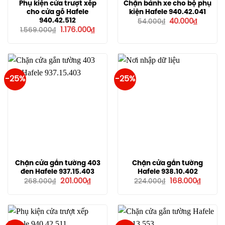
Phụ kiện cửa trượt xếp
Chặn bánh xe cho bộ phụ
cho cửa gỗ Hafele
kiện Hafele 940.42.041
Giá
Giá
940.42.512
40.000
₫
54.000
₫
gốc
hiện
Giá
Giá
1.176.000
₫
1.569.000
₫
là:
tại
gốc
hiện
54.000₫.
là:
là:
tại
40.000₫
1.569.000₫.
là:
1.176.000₫.
-25%
-25%
Chặn cửa gắn tường 403
Chặn cửa gắn tường
đen Hafele 937.15.403
Hafele 938.10.402
Giá
Giá
Giá
Giá
201.000
₫
168.000
₫
268.000
₫
224.000
₫
gốc
hiện
gốc
hiện
là:
tại
là:
tại
268.000₫.
là:
224.000₫.
là:
201.000₫.
168.000