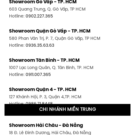
Showroom Gò Vấp - TP. HCM
603 Quang Trung, Q. Gò Vấp, TP HCM
Hotline:
0902.227.365
Showroom Quận Gò Vấp - TP. HCM
580 Phan Văn Trị, P. 7, Quận Gò Vấp, TP HCM
Hotline:
0936.35.63.63
Showroom Tân Bình - TP. HCM
1007 Lạc Long Quân, Q. Tân Bình, TP. HCM
Hotline:
0911.007.365
Showroom Quận 4 - TP. HCM
127 Khánh Hội, P. 3, Quận 4,TP. HCM
Hotline:
0986.71.8448
CHI NHÁNH MIỀN TRUNG
Showroom Quận 11 - TP. HCM
Showroom Hải Châu - Đà Nẵng
1411 Đường 3/2, P. 16, Quận 11, TP. HCM
18 Đ. Lê Đình Dương, Hải Châu, Đà Nẵng
Hotline:
0906.256.759