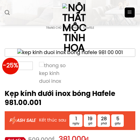
Skip
to
content
TRANG CHỦ
/
SẢN PHẨM
/
S HAFELE
-25%
Kẹp kính dưới inox bóng Hafele
981.00.001
1
19
28
5
Kết thúc sau
F
ASH SALE
ngày
giờ
phút
giây
Giá
Giá
₫
381.000
₫