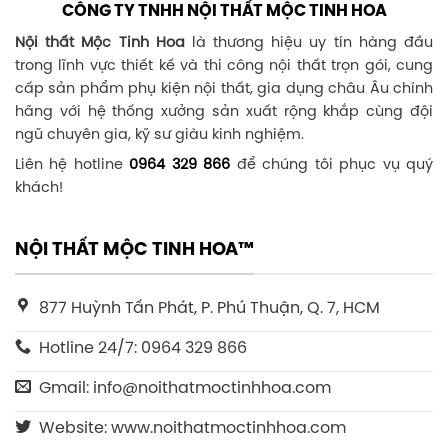
CÔNG TY TNHH NỘI THẤT MỘC TINH HOA
Nội thất Mộc Tinh Hoa
là thương hiệu uy tín hàng đầu
trong lĩnh vực thiết kế và thi công nội thất trọn gói, cung
cấp sản phẩm phụ kiện nội thất, gia dụng châu Âu chính
hãng với hệ thống xưởng sản xuất rộng khắp cùng đội
ngũ chuyên gia, kỹ sư giàu kinh nghiệm.
Liên hệ hotline
0964 329 866
để chúng tôi phục vụ quý
khách!
NỘI THẤT MỘC TINH HOA™
877 Huỳnh Tấn Phát, P. Phú Thuận, Q. 7, HCM
Hotline 24/7: 0964 329 866
Gmail: info@noithatmoctinhhoa.com
Website: www.noithatmoctinhhoa.com