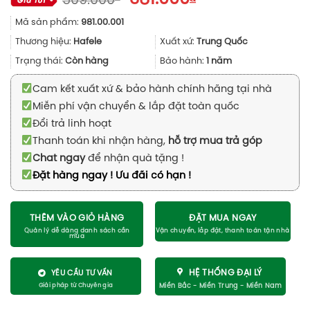
509.000
gốc
hiện
Mã sản phẩm:
981.00.001
là:
tại
509.000₫.
là:
Thương hiệu:
Hafele
Xuất xứ:
Trung Quốc
381.000₫.
Trạng thái:
Còn hàng
Bảo hành:
1 năm
Cam kết xuất xứ & bảo hành chính hãng tại nhà
Miễn phí vận chuyển & lắp đặt toàn quốc
Đổi trả linh hoạt
Thanh toán khi nhận hàng,
hỗ trợ mua trả góp
Chat ngay
để nhận quà tặng !
Đặt hàng ngay ! Ưu đãi có hạn !
THÊM VÀO GIỎ HÀNG
ĐẶT MUA NGAY
HỆ THỐNG ĐẠI LÝ
YÊU CẦU TƯ VẤN