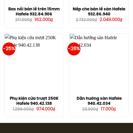
Bas nối bản lề trên 15mm
Nắp che bản lề sàn Hafele
Hafele 932.84.906
932.86.940
Giá
Giá
Giá
Giá
162.000
₫
2.049.000
₫
217.000
₫
2.732.000
₫
gốc
hiện
gốc
hiện
là:
tại
là:
tại
217.000₫.
là:
2.732.000₫.
là:
162.000₫.
2.049
-25%
-26%
Phụ kiện cửa trượt 250K
Dẫn hướng sàn Hafele
Hafele 940.42.138
940.42.034
Giá
Giá
Giá
Giá
974.000
₫
17.000
₫
1.299.000
₫
23.000
₫
gốc
hiện
gốc
hiện
là:
tại
là:
tại
1.299.000₫.
là:
23.000₫.
là:
974.000₫.
17.000₫.