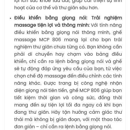
lợi ích sức khỏe lâu dài, giúp cải thiện sự linh
hoạt của cơ thể và thư giãn sâu hơn.
Điều khiển bằng giọng nói: Trải nghiệm
massage tiện lợi và thông minh:
Với tính năng
điều khiển bằng giọng nói thông minh, ghế
massage MCP 806 mang lại cho bạn trải
nghiệm thư giãn chưa từng có. Bạn không cần
phải di chuyển hay chạm vào bảng điều
khiển, chỉ cần ra lệnh bằng giọng nói và ghế
sẽ tự động đáp ứng yêu cầu của bạn, từ việc
chọn chế độ massage đến điều chỉnh các tính
năng khác. Được trang bị công nghệ nhận
diện giọng nói tiên tiến, ghế MCP 806 giúp bạn
tiết kiệm thời gian và công sức, đồng thời
mang đến sự tiện lợi tối đa ngay cả khi bạn
đang thư giãn. Hãy tận hưởng cảm giác thư
thái mà không bị gián đoạn, với một thao tác
đơn giản – chỉ cần ra lệnh bằng giọng nói.