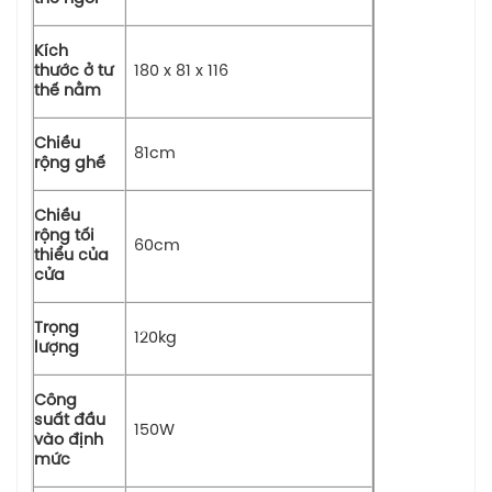
Kích
thước ở tư
180 x 81 x 116
thế nằm
Chiều
81cm
rộng ghế
Chiều
rộng tối
60cm
thiểu của
cửa
Trọng
120kg
lượng
Công
suất đầu
150W
vào định
mức