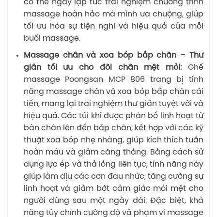
có thể ngay lập tức trải nghiệm chương trình
massage hoàn hảo mà mình ưa chuộng, giúp
tối ưu hóa sự tiện nghi và hiệu quả của mỗi
buổi massage.
Massage chân và xoa bóp bắp chân – Thư
giãn tối ưu cho đôi chân mệt mỏi:
Ghế
massage Poongsan MCP 806 trang bị tính
năng massage chân và xoa bóp bắp chân cải
tiến, mang lại trải nghiệm thư giãn tuyệt vời và
hiệu quả. Các túi khí được phân bố linh hoạt từ
bàn chân lên đến bắp chân, kết hợp với các kỹ
thuật xoa bóp nhẹ nhàng, giúp kích thích tuần
hoàn máu và giảm căng thẳng. Bằng cách sử
dụng lực ép và thả lỏng liên tục, tính năng này
giúp làm dịu các cơn đau nhức, tăng cường sự
linh hoạt và giảm bớt cảm giác mỏi mệt cho
người dùng sau một ngày dài. Đặc biệt, khả
năng tùy chỉnh cường độ và phạm vi massage