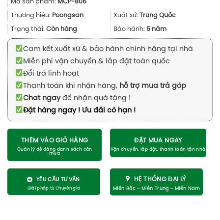
Mã sản phẩm:
MCP-806
là:
tại
159.900.000₫.
là:
Thương hiệu:
Poongsan
Xuất xứ:
Trung Quốc
89.990.
Trạng thái:
Còn hàng
Bảo hành:
5 năm
Cam kết xuất xứ & bảo hành chính hãng tại nhà
Miễn phí vận chuyển & lắp đặt toàn quốc
Đổi trả linh hoạt
Thanh toán khi nhận hàng,
hỗ trợ mua trả góp
Chat ngay
để nhận quà tặng !
Đặt hàng ngay ! Ưu đãi có hạn !
THÊM VÀO GIỎ HÀNG
ĐẶT MUA NGAY
HỆ THỐNG ĐẠI LÝ
YÊU CẦU TƯ VẤN