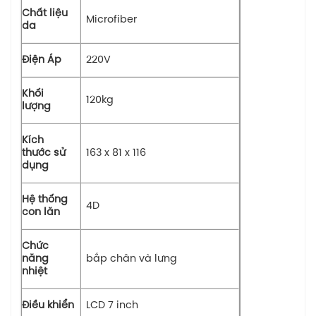
Chất liệu
Microfiber
da
Điện Áp
220V
Khối
120kg
lượng
Kích
thước sử
163 x 81 x 116
dụng
Hệ thống
4D
con lăn
Chức
năng
bắp chân và lưng
nhiệt
Điều khiển
LCD 7 inch