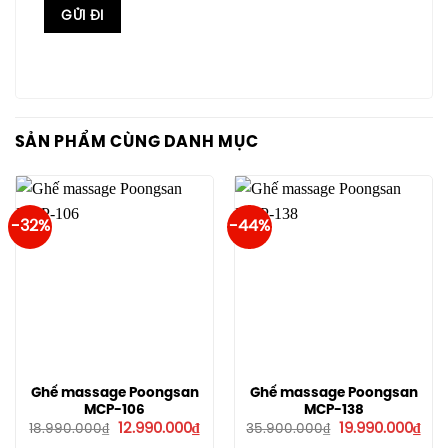
SẢN PHẨM CÙNG DANH MỤC
-32%
-44%
Ghế massage Poongsan
Ghế massage Poongsan
MCP-106
MCP-138
Giá
Giá
Giá
Giá
12.990.000
₫
19.990.000
₫
18.990.000
₫
35.900.000
₫
gốc
hiện
gốc
hiệ