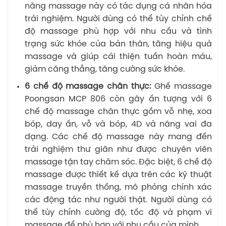
năng massage này có tác dụng cá nhân hóa
trải nghiệm. Người dùng có thể tùy chỉnh chế
độ massage phù hợp với nhu cầu và tình
trạng sức khỏe của bản thân, tăng hiệu quả
massage và giúp cải thiện tuần hoàn máu,
giảm căng thẳng, tăng cường sức khỏe.
6 chế độ massage chân thực:
Ghế massage
Poongsan MCP 806 còn gây ấn tượng với 6
chế độ massage chân thực gồm vỗ nhẹ, xoa
bóp, day ấn, vỗ và bóp, 4D và nâng vai đa
dạng. Các chế độ massage này mang đến
trải nghiệm thư giãn như được chuyên viên
massage tận tay chăm sóc. Đặc biệt, 6 chế độ
massage được thiết kế dựa trên các kỹ thuật
massage truyền thống, mô phỏng chính xác
các động tác như người thật. Người dùng có
thể tùy chỉnh cường độ, tốc độ và phạm vi
massage để phù hợp với nhu cầu của mình.