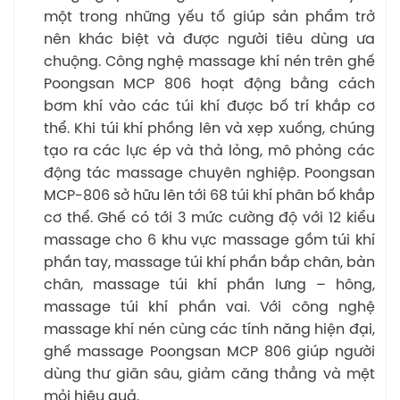
một trong những yếu tố giúp sản phẩm trở
nên khác biệt và được người tiêu dùng ưa
chuộng. Công nghệ massage khí nén trên ghế
Poongsan MCP 806 hoạt động bằng cách
bơm khí vào các túi khí được bố trí khắp cơ
thể. Khi túi khí phồng lên và xẹp xuống, chúng
tạo ra các lực ép và thả lỏng, mô phỏng các
động tác massage chuyên nghiệp. Poongsan
MCP-806 sở hữu lên tới 68 túi khí phân bố khắp
cơ thể. Ghế có tới 3 mức cường độ với 12 kiểu
massage cho 6 khu vực massage gồm túi khí
phần tay, massage túi khí phần bắp chân, bàn
chân, massage túi khí phần lưng – hông,
massage túi khí phần vai. Với công nghệ
massage khí nén cùng các tính năng hiện đại,
ghế massage Poongsan MCP 806 giúp người
dùng thư giãn sâu, giảm căng thẳng và mệt
mỏi hiệu quả.