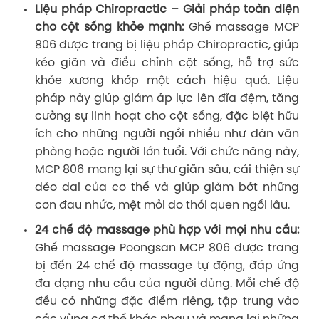
Liệu pháp Chiropractic – Giải pháp toàn diện
cho cột sống khỏe mạnh:
Ghế massage MCP
806 được trang bị liệu pháp Chiropractic, giúp
kéo giãn và điều chỉnh cột sống, hỗ trợ sức
khỏe xương khớp một cách hiệu quả. Liệu
pháp này giúp giảm áp lực lên đĩa đệm, tăng
cường sự linh hoạt cho cột sống, đặc biệt hữu
ích cho những người ngồi nhiều như dân văn
phòng hoặc người lớn tuổi. Với chức năng này,
MCP 806 mang lại sự thư giãn sâu, cải thiện sự
dẻo dai của cơ thể và giúp giảm bớt những
cơn đau nhức, mệt mỏi do thói quen ngồi lâu.
24 chế độ massage phù hợp với mọi nhu cầu:
Ghế massage Poongsan MCP 806 được trang
bị đến 24 chế độ massage tự động, đáp ứng
đa dạng nhu cầu của người dùng. Mỗi chế độ
đều có những đặc điểm riêng, tập trung vào