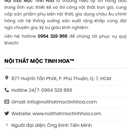
Nội thất Mộc Tinh Hoa
là thương hiệu uy tín hàng đầu
trong lĩnh vực thiết kế và thi công nội thất trọn gói, cung
cấp sản phẩm phụ kiện nội thất, gia dụng châu Âu chính
hãng với hệ thống xưởng sản xuất rộng khắp cùng đội
ngũ chuyên gia, kỹ sư giàu kinh nghiệm.
Liên hệ hotline
0964 329 866
để chúng tôi phục vụ quý
khách!
NỘI THẤT MỘC TINH HOA™
877 Huỳnh Tấn Phát, P. Phú Thuận, Q. 7, HCM
Hotline 24/7: 0964 329 866
Gmail: info@noithatmoctinhhoa.com
Website: www.noithatmoctinhhoa.com
Người đại diện: Ông Đinh Tiến Minh