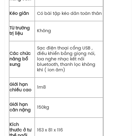
Kéo giãn
Có bài tập kéo dãn toàn thân
Từ trường
Không
trị liệu
Sạc điện thoại cổng USB ,
Các chức
điều khiển bằng giọng nói,
năng bổ
loa nghe nhạc kết nối
sung
bluetooth, thanh lọc không
khí ( ion âm)
Giới hạn
1m8
chiều cao
Giới hạn
150kg
cân nặng
Kích
thước ở tư
163 x 81 x 116
thế ngồi