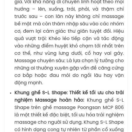
gia. Với khả năng di chuyển linh hoạt theo mọi
hướng – lên, xuống, trái, phải, và thậm chí
trước sau – con lăn này không chỉ massage
bề mặt mà còn thâm nhập sâu vào các nhóm
cơ, đem lại cảm giác thư giãn tuyệt đối. Hiệu
quả vượt trội: Khéo léo tiếp cận và tác động
vào những điểm huyệt khó chạm tới nhất trên
cơ thể, như vùng lưng dưới, cổ hay vai gáy.
Massage chuyên sâu: Là lựa chọn lý tưởng cho
những ai thường xuyên gặp vấn đề căng cứng
cơ bắp hoặc đau mỏi do ngồi lâu hay vận
động mạnh.
Khung ghế S-L Shape: Thiết kế tối ưu cho trải
nghiệm Massage hoàn hảo:
Khung ghế S-L
Shape trên ghế massage Poongsan MCP 806
là một thiết kế đặc biệt, tối ưu hóa trải nghiệm
massage cho người sử dụng. Khung S-L Shape
có hình dạng cong tự nhiên từ phần cổ xuống