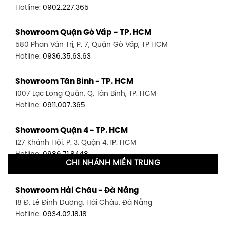
Hotline:
0902.227.365
Showroom Quận Gò Vấp - TP. HCM
580 Phan Văn Trị, P. 7, Quận Gò Vấp, TP HCM
Hotline:
0936.35.63.63
Showroom Tân Bình - TP. HCM
1007 Lạc Long Quân, Q. Tân Bình, TP. HCM
Hotline:
0911.007.365
Showroom Quận 4 - TP. HCM
127 Khánh Hội, P. 3, Quận 4,TP. HCM
Hotline:
0986.71.8448
CHI NHÁNH MIỀN TRUNG
Showroom Quận 11 - TP. HCM
Showroom Hải Châu - Đà Nẵng
1411 Đường 3/2, P. 16, Quận 11, TP. HCM
18 Đ. Lê Đình Dương, Hải Châu, Đà Nẵng
Hotline:
0906.256.759
Hotline:
0934.02.18.18