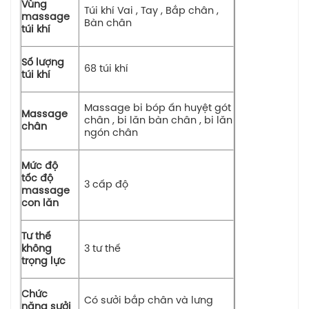
Vùng
Túi khí Vai , Tay , Bắp chân ,
massage
Bàn chân
túi khí
Số lượng
68 túi khí
túi khí
Massage bi bóp ấn huyệt gót
Massage
chân , bi lăn bàn chân , bi lăn
chân
ngón chân
Mức độ
tốc độ
3 cấp độ
massage
con lăn
Tư thế
không
3 tư thế
trọng lực
Chức
Có sưởi bắp chân và lưng
năng sưởi