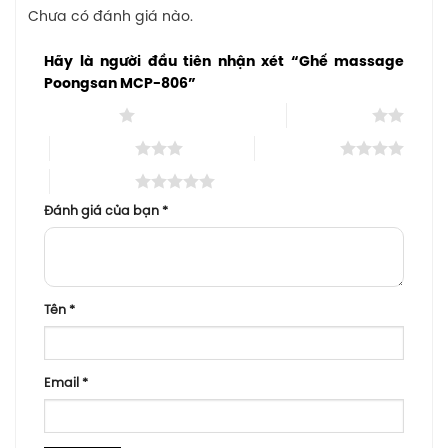
Chưa có đánh giá nào.
Hãy là người đầu tiên nhận xét “Ghế massage
Poongsan MCP-806”
1 trên 5 sao
2 trên 5 sao
3 trên 5 sao
4 trên 5 sao
5 trên 5 sao
Đánh giá của bạn
*
Tên
*
Email
*