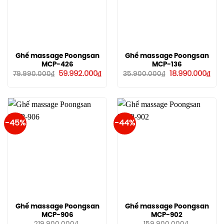
Ghế massage Poongsan
Ghế massage Poongsan
MCP-426
MCP-136
Giá
Giá
Giá
Giá
59.992.000
₫
18.990.000
₫
79.990.000
₫
35.900.000
₫
gốc
hiện
gốc
hiệ
là:
tại
là:
tại
79.990.000₫.
là:
35.900.000₫.
là:
59.992.000₫.
18.9
-45%
-44%
Ghế massage Poongsan
Ghế massage Poongsan
MCP-906
MCP-902