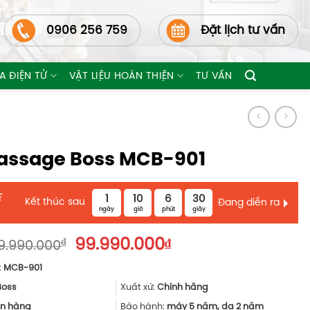
0906 256 759
Đặt lịch tư vấn
A ĐIỆN TỬ
VẬT LIỆU HOÀN THIỆN
TƯ VẤN
assage Boss MCB-901
E
1
10
6
29
Kết thúc sau
Đang diễn ra
ngày
giờ
phút
giây
Giá
Giá
₫
99.990.000
₫
9.990.000
gốc
hiện
:
MCB-901
là:
tại
189.990.000₫.
là:
Boss
Xuất xứ:
Chính hãng
99.990.000₫.
n hàng
Bảo hành:
máy 5 năm, da 2 năm