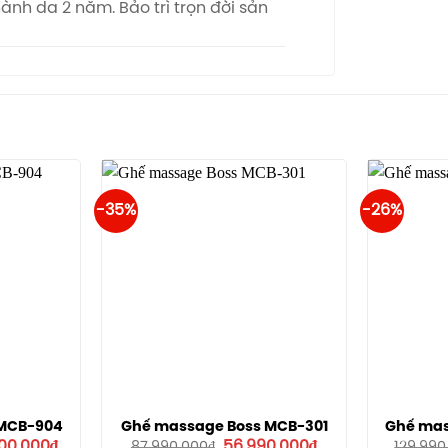
nh da 2 năm. Bảo trì trọn đời sản
-35%
-26%
 MCB-904
Ghế massage Boss MCB-301
Ghế mas
Giá
Giá
Giá
900.000
₫
56.990.000
₫
87.990.000
₫
129.990