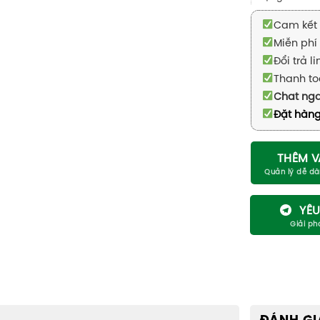
Cam kết 
Miễn phí 
Đổi trả l
Thanh to
Chat ng
Đặt hàng
THÊM V
YÊU