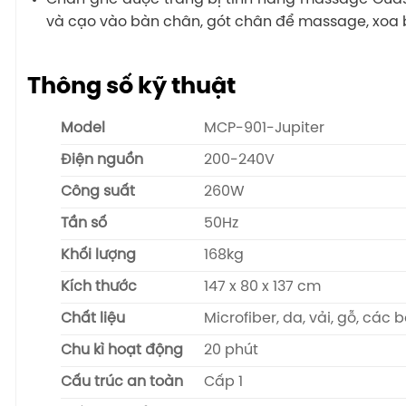
và cạo vào bàn chân, gót chân để massage, xoa 
Thông số kỹ thuật
Model
MCP-901-Jupiter
Điện nguồn
200-240V
Công suất
260W
Tần số
50Hz
Khối lượng
168kg
Kích thước
147 x 80 x 137 cm
Chất liệu
Microfiber, da, vải, gỗ, các
Chu kì hoạt động
20 phút
Cấu trúc an toàn
Cấp 1