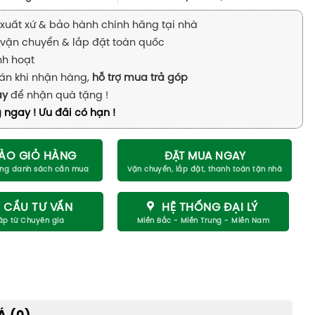
xuất xứ & bảo hành chính hãng tại nhà
vận chuyển & lắp đặt toàn quốc
inh hoạt
án khi nhận hàng,
hỗ trợ mua trả góp
ay
để nhận quà tặng !
 ngay ! Ưu đãi có hạn !
ÀO GIỎ HÀNG
ĐẶT MUA NGAY
 CẦU TƯ VẤN
HỆ THỐNG ĐẠI LÝ