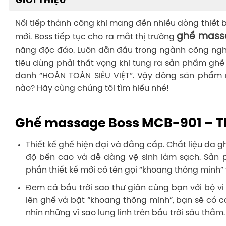
GIỚI THIỆU
Nối tiếp thành công khi mang đến nhiều dòng thiết
ghế mass
mới. Boss tiếp tục cho ra mắt thị trường
năng độc đáo. Luôn dẫn đầu trong ngành công ngh
tiêu dùng phải thất vọng khi tung ra sản phẩm 
danh “HOÀN TOÀN SIÊU VIỆT”. Vậy dòng sản phẩm n
nào? Hãy cùng chúng tôi tìm hiểu nhé!
Ghế massage Boss MCB-901 – Th
Thiết kế ghế hiện đại và đẳng cấp. Chất liệu da 
độ bền cao và dễ dàng vệ sinh làm sạch. Sản 
phần thiết kế mới có tên gọi “khoang thông minh” v
Đem cả bầu trời sao thư giãn cùng bạn với bộ vi xử
lên ghế và bật “khoang thông minh”, bạn sẽ có c
nhìn những vì sao lung linh trên bầu trời sâu thẳm.