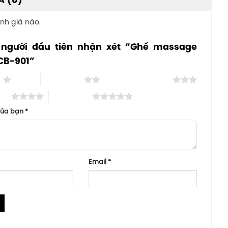
Á (0)
nh giá nào.
 người đầu tiên nhận xét “Ghế massage
CB-901”
o
2 trên 5 sao
3 trên 5 sao
 sao
5 trên 5 sao
của bạn
*
Email
*