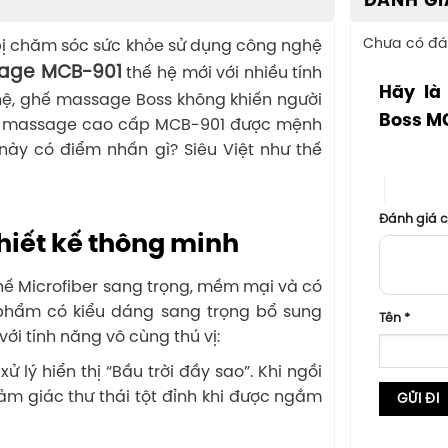
ĐÁNH GI
Chưa có đá
 bị chăm sóc sức khỏe sử dụng công nghệ
age MCB-901
thế hệ mới với nhiều tính
Hãy là
ệ, ghế massage Boss không khiến người
Boss M
ghế massage cao cấp MCB-901 được mệnh
ày có điểm nhấn gì? Siêu Việt như thế
1 trên 5 sa
4 trên 5
Đánh giá 
iết kế thông minh
ghế Microfiber sang trọng, mềm mại và có
phẩm có kiểu dáng sang trọng bổ sung
Tên
*
ới tính năng vô cùng thú vị:
 lý hiển thị “Bầu trời đầy sao”. Khi ngồi
ảm giác thư thái tột đỉnh khi được ngắm