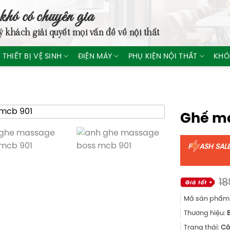
khó có chuyên gia
ý khách giải quyết mọi vấn đề về nội thất
THIẾT BỊ VỆ SINH
ĐIỆN MÁY
PHỤ KIỆN NỘI THẤT
KHÓ
Ghế m
F
ASH SAL
18
Mã sản phẩm
Thương hiệu:
Trạng thái:
Cò