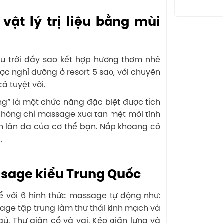
vật lý trị liệu bằng mùi
ầu trời đầy sao kết hợp hương thơm nhè
c nghỉ dưỡng ở resort 5 sao, với chuyên
 tuyệt vời.
” là một chức năng đặc biệt được tích
Không chỉ massage xua tan mệt mỏi tính
n làn da của cơ thể bạn. Nắp khoang có
.
sage kiểu Trung Quốc
 với 6 hình thức massage tự động như:
age tập trung làm thư thái kinh mạch và
ủ, Thư giãn cổ và vai, Kéo giãn lưng và