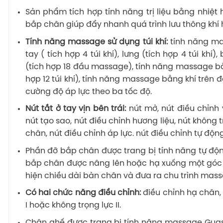
Sản phẩm tích hợp tính năng trị liệu bằng nhiệt 
bắp chân giúp đẩy nhanh quá trình lưu thông khí h
Tính năng massage sử dụng túi khí:
tính năng mas
tay ( tích hợp 4 túi khí), lưng (tích hợp 4 túi khí
(tích hợp 18 đầu massage), tính năng massage bằ
hợp 12 túi khí), tính năng massage bằng khí trên đ
cường độ áp lực theo ba tốc độ.
Nút tắt ở tay vịn bên trái:
nút mở, nút điều chỉnh v
nút tạo sao, nút điều chỉnh hương liệu, nút không
chân, nút điều chỉnh áp lực. nút điều chỉnh tự độn
Phần đỡ bắp chân được trang bị tính năng tự độn
bắp chân được nâng lên hoặc hạ xuống một góc 
hiện chiều dài bàn chân và đưa ra chu trình mas
Có hai chức năng điều chỉnh:
điều chỉnh hạ chân, 
I hoặc không trọng lực II.
Chân ghế được trang bị tính năng massage Guas