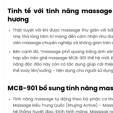
Tinh tế với tính năng massage 
hương
Thật tuyệt vời khi được massage thư giãn với b
nhẹ, thả lỏng tâm trí mang đến cảm nhận như đượ
viên massage chuyên nghiệp và không gian trên cả
Bên cạnh đó, “massage phổ quang bằng ánh sáng
hợp sẵn trên ghế massage MCB-901 thế hệ mới. 
năng độc đáo này còn có tác dụng giúp cải thiệ
thể xoay lên/xuống – tiện dụng cho người sử dụng
MCB-901 bổ sung tính năng mas
Tính năng massage tự động theo bộ phận cơ thể
Massage kiểu Trung Quốc (Shujing Active) – Mass
hệ thống huyệt đạo, Định hình mông, Massage ng