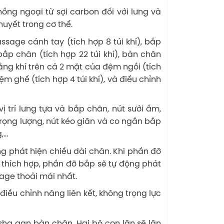
hồng ngoại từ sợi carbon đối với lưng và
uyết trong cơ thể.
sage cánh tay (tích hợp 8 túi khí), bắp
), bắp chân (tích hợp 22 túi khí), bàn chân
ng khí trên cả 2 mặt của đệm ngồi (tích
ệm ghế (tích hợp 4 túi khí), và điều chỉnh
ị trí lưng tựa và bắp chân, nút sưởi ấm,
 trọng lượng, nút kéo giãn và co ngắn bắp
g,…
g phát hiện chiều dài chân. Khi phần đỡ
thích hợp, phần đỡ bắp sẽ tự động phát
sage thoải mái nhất.
điều chỉnh nâng liên kết, không trọng lực
ha gan bàn chân. Hai bộ con lăn sẽ lăn