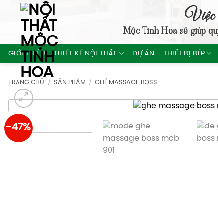
Skip
Việc 
to
Mộc Tinh Hoa
sẽ giúp qu
content
GIỚI THIỆU
THIẾT KẾ NỘI THẤT
DỰ ÁN
THIẾT BỊ BẾP
TRANG CHỦ
/
SẢN PHẨM
/
GHẾ MASSAGE BOSS
-47%