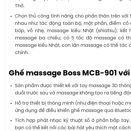
Thở.
Chọn thủ công tính năng cho phần thân trên với 5
nhau như: tác động toàn bộ, một phần, điểm cố đị
bóp, vỗ nhẹ, massage kiểu Nhật (shiatsu); kế
massage ba chiều; có 5 tốc độ massage có thể
massage kiểu Nhật, con lăn massage có thể tác
chỉnh.
Ghế massage Boss MCB-901 với v
Sản phẩm được thiết kế với tay massage 3D thôn
duỗi trước sau và massage không tạo ra tiếng độ
Hỗ trợ thiết bị thông minh (như điện thoại hoặc 
ứng dụng để điều khiển ghế massage qua Blueto
Tích hợp phát nhạc kỹ thuật số ở phần bắp tay,
bạn có thể kết nối các bài hát yêu thích một các