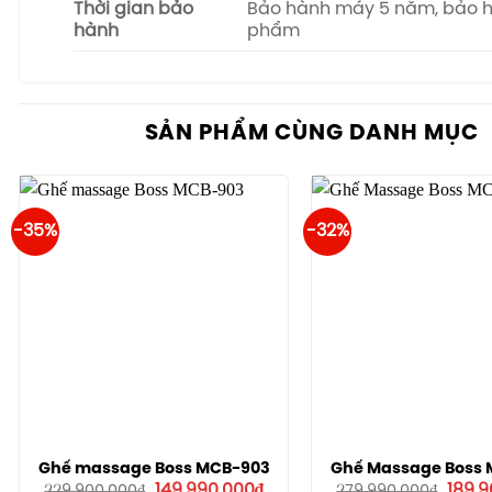
Thời gian bảo
Bảo hành máy 5 năm, bảo hà
hành
phẩm
SẢN PHẨM CÙNG DANH MỤC
-35%
-32%
Ghế massage Boss MCB-903
Ghế Massage Boss
Giá
Giá
Giá
149.990.000
₫
189.
229.900.000
₫
279.990.000
₫