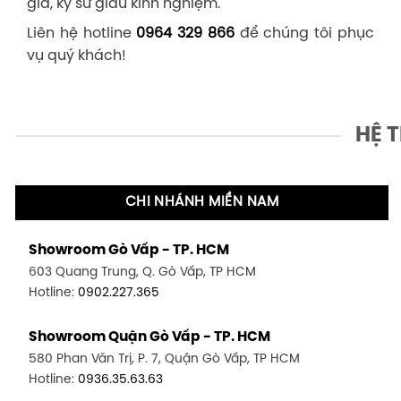
gia, kỹ sư giàu kinh nghiệm.
Liên hệ hotline
0964 329 866
để chúng tôi phục
vụ quý khách!
HỆ 
CHI NHÁNH MIỀN NAM
Showroom Gò Vấp - TP. HCM
603 Quang Trung, Q. Gò Vấp, TP HCM
Hotline:
0902.227.365
Showroom Quận Gò Vấp - TP. HCM
580 Phan Văn Trị, P. 7, Quận Gò Vấp, TP HCM
Hotline:
0936.35.63.63