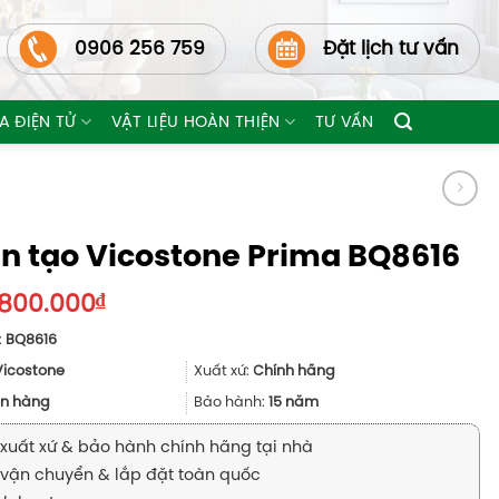
0906 256 759
Đặt lịch tư vấn
A ĐIỆN TỬ
VẬT LIỆU HOÀN THIỆN
TƯ VẤN
n tạo Vicostone Prima BQ8616
.800.000
₫
:
BQ8616
Vicostone
Xuất xứ:
Chính hãng
n hàng
Bảo hành:
15 năm
xuất xứ & bảo hành chính hãng tại nhà
vận chuyển & lắp đặt toàn quốc