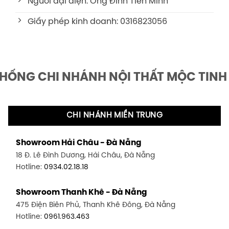
Người đại diện: Ông Đinh Tiến Minh
Giấy phép kinh doanh: 0316823056
THỐNG CHI NHÁNH NỘI THẤT MỘC TINH
CHI NHÁNH MIỀN TRUNG
Showroom Hải Châu - Đà Nẵng
18 Đ. Lê Đình Dương, Hải Châu, Đà Nẵng
Hotline:
0934.02.18.18
Showroom Thanh Khê - Đà Nẵng
475 Điện Biên Phủ, Thanh Khê Đông, Đà Nẵng
Hotline:
0961.963.463