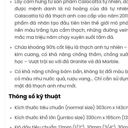
Lấy cảm hứng từ sản phẩm Calacatta tự nhiên, d
được mệnh danh là nữ hoàng của đá tự nhiê
Calacatta từ đá thạch anh cao cấp vào năm 2011
phẩm đá nhân tạo đầu tiên trên thế giới mô phỏ
nền màu trắng tựa cẩm thạch, những đường vei
mắc ma triệu năm chạy xuyên suốt tấm đá.
Chứa khoảng 90% cốt liệu là thạch anh tự nhiên –
kim cương, có khả năng chống thấm, chống xướ
học – Vượt trội so với đá Granite và đá Marble.
Có khả năng chống bám bẩn, không bị đổi màu bề m
có màu như nước quả, rượu vang… Chỉ cần sử dụn
mặt đá thạch anh như mới.
Thông số kỹ thuật
Kích thước tiêu chuẩn (normal size) 303cm x 143cm 
Kích thước khổ lớn (jumbo size) 330cm x 165cm (13
Độ dày tiêu chuẩn: 12mm (1/2”), 20mm (3/4”), 30mm