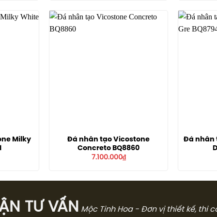
one Milky
Đá nhân tạo Vicostone
Đá nhân 
1
Concreto BQ8860
D
7.100.000
₫
̣N TƯ VẤN
Mộc Tinh Hoa - Đơn vị thiết kế, thi 