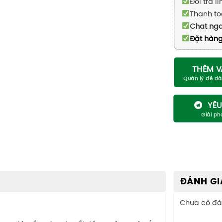
Đổi trả l
Thanh to
Chat ng
Đặt hàng
THÊM V
YÊU
ĐÁNH GI
Chưa có đá