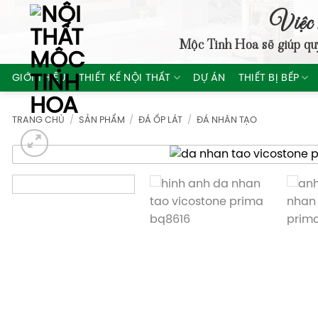
Skip
Việc 
to
Mộc Tinh Hoa
sẽ giúp qu
content
GIỚI THIỆU
THIẾT KẾ NỘI THẤT
DỰ ÁN
THIẾT BỊ BẾP
TRANG CHỦ
/
SẢN PHẨM
/
ĐÁ ỐP LÁT
/
ĐÁ NHÂN TẠO