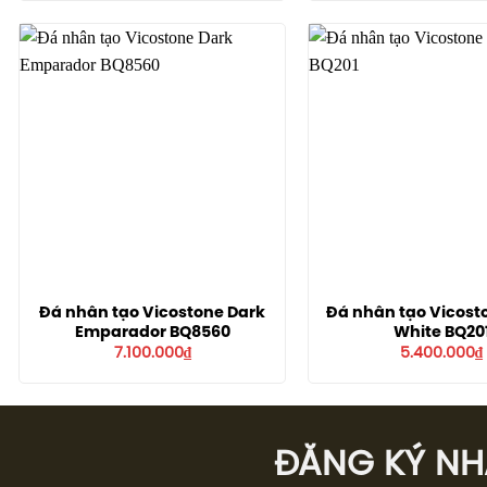
Đá nhân tạo Vicostone Dark
Đá nhân tạo Vicost
Emparador BQ8560
White BQ20
7.100.000
₫
5.400.000
₫
ĐĂNG KÝ NHÂ