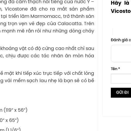
òng đá cẩm thạch nổi tiếng của nước Ý –
Hãy là
n, Vicostone đã cho ra mắt sản phẩm
Vicost
 tại triển lãm Marmomacc, trở thành sản
1 trên 5 sa
ng trọn vẹn vẻ đẹp của Calacatta. Trên
n mạnh mẽ rắn rỏi như những dòng chảy
4 trên 5
Đánh giá 
 khoáng vật có độ cứng cao nhất chỉ sau
c, chịu được các tác nhân ăn mòn hóa
Tên
*
ặt khi tiếp xúc trực tiếp với chất lỏng
g vải mềm sạch lau nhẹ là bạn sẽ có bề
(119” x 56”)
0” x 65”)
 (1 1/6”)