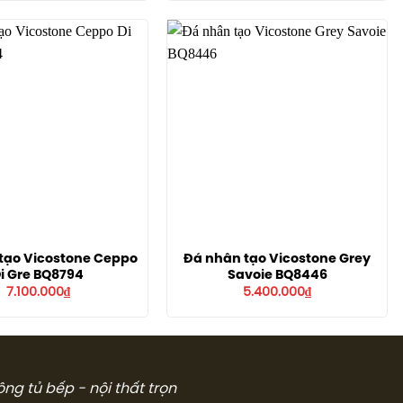
tạo Vicostone Ceppo
Đá nhân tạo Vicostone Grey
i Gre BQ8794
Savoie BQ8446
7.100.000
₫
5.400.000
₫
công tủ bếp - nội thất trọn