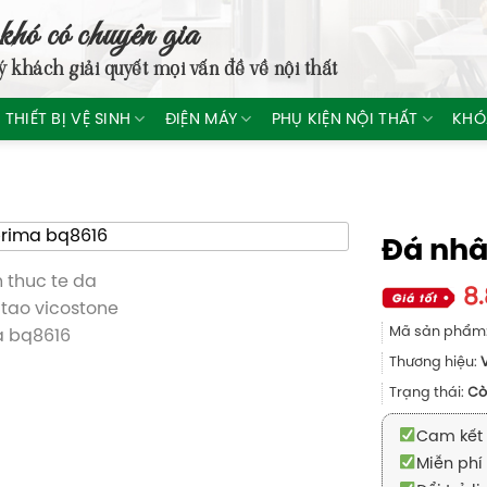
khó có chuyên gia
ý khách giải quyết mọi vấn đề về nội thất
THIẾT BỊ VỆ SINH
ĐIỆN MÁY
PHỤ KIỆN NỘI THẤT
KHÓ
Đá nhâ
8
Mã sản phẩm
Thương hiệu:
Trạng thái:
Cò
Cam kết 
Miễn phí 