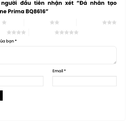
 người đầu tiên nhận xét “Đá nhân tạo
one Prima BQ8616”
o
2 trên 5 sao
3 trên 5 sao
 sao
5 trên 5 sao
của bạn
*
Email
*