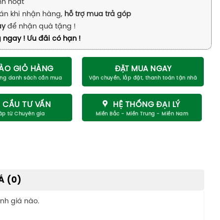
inh hoạt
án khi nhận hàng,
hỗ trợ mua trả góp
ay
để nhận quà tặng !
 ngay ! Ưu đãi có hạn !
ÀO GIỎ HÀNG
ĐẶT MUA NGAY
 CẦU TƯ VẤN
HỆ THỐNG ĐẠI LÝ
Á (0)
nh giá nào.