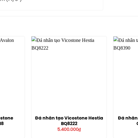
ostone
Đá nhân tạo Vicostone Hestia
Đá nhân 
18
BQ8222
5.400.000
₫