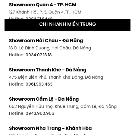
Showroom Quận 4 - TP. HCM
127 Khánh Hội, P. 3, Quận 4,TP. HCM
Hotline:
0986.71.8448
CHI NHÁNH MIỀN TRUNG
Showroom Quận 11 - TP. HCM
Showroom Hải Châu - Đà Nẵng
1411 Đường 3/2, P. 16, Quận 11, TP. HCM
18 Đ. Lê Đình Dương, Hải Châu, Đà Nẵng
Hotline:
0906.256.759
Hotline:
0934.02.18.18
Showroom Quận 7 - TP. HCM
Showroom Thanh Khê - Đà Nẵng
1448 Huỳnh Tấn Phát, Phú Thuận, Quận 7, TP HCM
475 Điện Biên Phủ, Thanh Khê Đông, Đà Nẵng
Hotline:
0946.480.580
Hotline:
0961.963.463
Showroom Bình Thạnh - TP. HCM
Showroom Cẩm Lệ - Đà Nẵng
348 Đ. Bạch Đằng, P. 14, Bình Thạnh, TP HCM
652 Nguyễn Hữu Thọ, Khuê Trung, Cẩm Lệ, Đà Nẵng
Hotline:
0902.716.230
Hotline:
0943.960.966
Showroom Tân Bình 1 - TP. HCM
Showroom Nha Trang - Khánh Hòa
591 Hoàng Văn Thụ, P. 4, Tân Bình, TP HCM