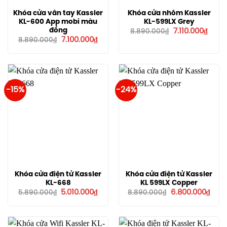
Khóa cửa vân tay Kassler
Khóa cửa nhôm Kassler
KL-600 App mobi màu
KL-599LX Grey
Giá
Giá
đồng
7.110.000
₫
8.890.000
₫
gốc
hiện
Giá
Giá
7.100.000
₫
8.890.000
₫
là:
tại
gốc
hiện
8.890.000₫.
là:
là:
tại
7.110.
8.890.000₫.
là:
7.100.000₫.
-15%
-24%
Khóa cửa điện tử Kassler
Khóa cửa điện tử Kassler
KL-668
KL 599LX Copper
Giá
Giá
Giá
Giá
5.010.000
₫
6.800.000
₫
5.890.000
₫
8.890.000
₫
gốc
hiện
gốc
hiện
là:
tại
là:
tại
5.890.000₫.
là:
8.890.000₫.
là:
5.010.000₫.
6.80