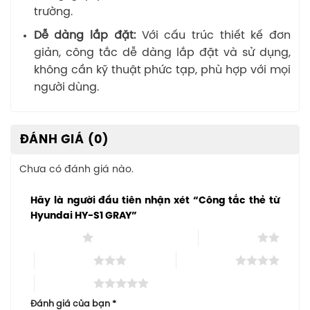
trường.
Dễ dàng lắp đặt:
Với cấu trúc thiết kế đơn
giản, công tắc dễ dàng lắp đặt và sử dụng,
không cần kỹ thuật phức tạp, phù hợp với mọi
người dùng.
ĐÁNH GIÁ (0)
Chưa có đánh giá nào.
Hãy là người đầu tiên nhận xét “Công tắc thẻ từ
Hyundai HY-S1 GRAY”
1 trên 5 sao
2 trên 5 sao
3 trên 5 sao
4 trên 5 sao
5 trên 5 sao
Đánh giá của bạn
*