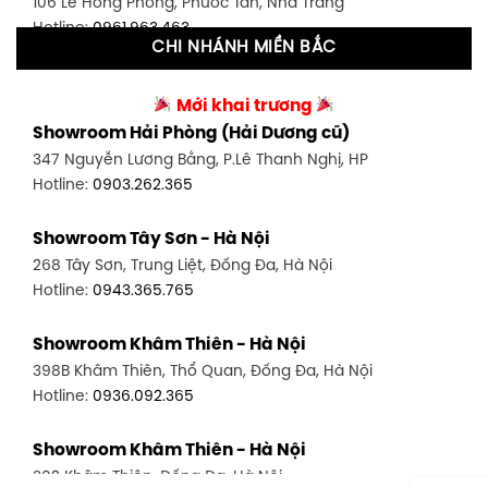
106 Lê Hồng Phong, Phước Tân, Nha Trang
Hotline:
0906.256.759
Hotline:
0961.963.463
CHI NHÁNH MIỀN BẮC
Showroom Tân Bình 2 - TP. HCM
Showroom Vinh - Nghệ An
90 Đ. Cộng Hòa, P. 4, Tân Bình, TP HCM
Mới khai trương
27-29 Nguyễn Sỹ Sách, Hưng Bình, TP Vinh, Nghệ An
Hotline:
0986.71.8448
Showroom Hải Phòng (Hải Dương cũ)
Hotline:
0943.960.966
347 Nguyễn Lương Bằng, P.Lê Thanh Nghị, HP
Showroom Thuận An - Bình Dương
Hotline:
0903.262.365
Showroom Buôn Ma Thuột
66 đường DT743, An Phú, Thuận An, Bình Dương
119 Lê Thánh Tông, Tân Lợi, Buôn Ma Thuột
Hotline:
0902.716.230
Showroom Tây Sơn - Hà Nội
Hotline:
0934.02.18.18
268 Tây Sơn, Trung Liệt, Đống Đa, Hà Nội
Showroom Biên Hòa - Đồng Nai
Hotline:
0943.365.765
452 Nguyễn Ái Quốc, Tân Tiến, TP. Biên Hòa, Đồng Nai
Hotline:
0946.480.580
Showroom Khâm Thiên - Hà Nội
398B Khâm Thiên, Thổ Quan, Đống Đa, Hà Nội
Hotline:
0936.092.365
Showroom Khâm Thiên - Hà Nội
302 Khâm Thiên, Đống Đa, Hà Nội