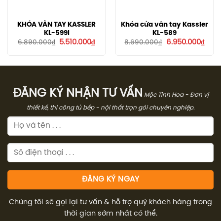
KHÓA VÂN TAY KASSLER
Khóa cửa vân tay Kassler
KL-599I
KL-589
Giá
Giá
Giá
Giá
5.510.000
₫
6.950.000
₫
6.890.000
₫
8.690.000
₫
gốc
hiện
gốc
hiện
là:
tại
là:
tại
6.890.000₫.
là:
8.690.000₫.
là:
5.510.000₫.
6.95
ĐĂNG KÝ NHẬN TƯ VẤN
Mộc Tinh Hoa - Đơn vị
thiết kế, thi công tủ bếp - nội thất trọn gói chuyên nghiệp.
Chúng tôi sẽ gọi lại tư vấn & hỗ trợ quý khách hàng trong
thời gian sớm nhất có thể.