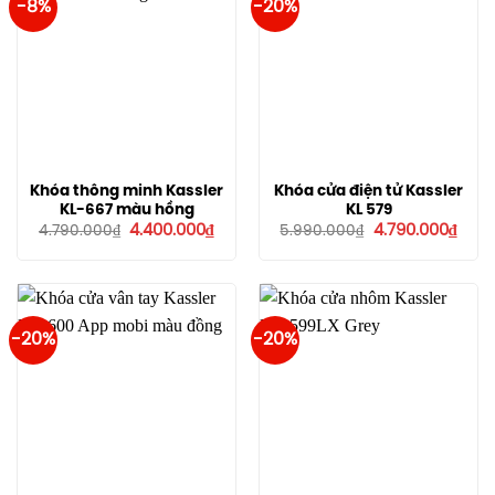
-8%
-20%
Khóa thông minh Kassler
Khóa cửa điện tử Kassler
KL-667 màu hồng
KL 579
Giá
Giá
Giá
Giá
4.400.000
₫
4.790.000
₫
4.790.000
₫
5.990.000
₫
gốc
hiện
gốc
hiện
là:
tại
là:
tại
4.790.000₫.
là:
5.990.000₫.
là:
4.400.000₫.
4.790
-20%
-20%