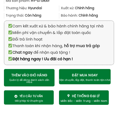
Mã sản phẩm:
HY-S1 GRAY
là:
tại
800.000₫.
là:
Thương hiệu:
Hyundai
Xuất xứ:
Chính hãng
720.000₫.
Trạng thái:
Còn hàng
Bảo hành:
Chính hãng
Cam kết xuất xứ & bảo hành chính hãng tại nhà
Miễn phí vận chuyển & lắp đặt toàn quốc
Đổi trả linh hoạt
Thanh toán khi nhận hàng,
hỗ trợ mua trả góp
Chat ngay
để nhận quà tặng !
Đặt hàng ngay ! Ưu đãi có hạn !
THÊM VÀO GIỎ HÀNG
ĐẶT MUA NGAY
HỆ THỐNG ĐẠI LÝ
YÊU CẦU TƯ VẤN