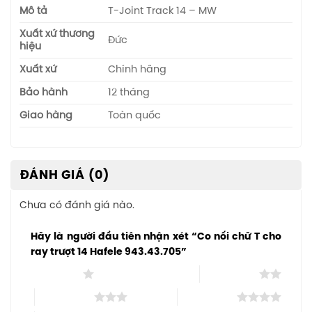
Mô tả
T-Joint Track 14 – MW
Xuất xứ thương
Đức
hiệu
Xuất xứ
Chính hãng
Bảo hành
12 tháng
Giao hàng
Toàn quốc
ĐÁNH GIÁ (0)
Chưa có đánh giá nào.
Hãy là người đầu tiên nhận xét “Co nối chữ T cho
ray trượt 14 Hafele 943.43.705”
1 trên 5 sao
2 trên 5 sao
3 trên 5 sao
4 trên 5 sao