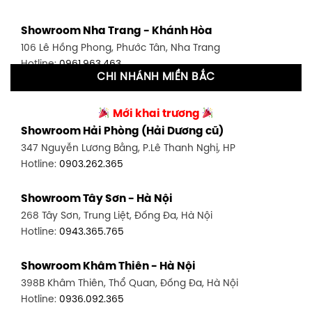
Showroom Tân Bình 1 - TP. HCM
Showroom Nha Trang - Khánh Hòa
591 Hoàng Văn Thụ, P. 4, Tân Bình, TP HCM
106 Lê Hồng Phong, Phước Tân, Nha Trang
Hotline:
0906.256.759
Hotline:
0961.963.463
CHI NHÁNH MIỀN BẮC
Showroom Tân Bình 2 - TP. HCM
Showroom Vinh - Nghệ An
90 Đ. Cộng Hòa, P. 4, Tân Bình, TP HCM
Mới khai trương
27-29 Nguyễn Sỹ Sách, Hưng Bình, TP Vinh, Nghệ An
Hotline:
0986.71.8448
Showroom Hải Phòng (Hải Dương cũ)
Hotline:
0943.960.966
347 Nguyễn Lương Bằng, P.Lê Thanh Nghị, HP
Showroom Thuận An - Bình Dương
Hotline:
0903.262.365
Showroom Buôn Ma Thuột
66 đường DT743, An Phú, Thuận An, Bình Dương
119 Lê Thánh Tông, Tân Lợi, Buôn Ma Thuột
Hotline:
0902.716.230
Showroom Tây Sơn - Hà Nội
Hotline:
0934.02.18.18
268 Tây Sơn, Trung Liệt, Đống Đa, Hà Nội
Showroom Biên Hòa - Đồng Nai
Hotline:
0943.365.765
452 Nguyễn Ái Quốc, Tân Tiến, TP. Biên Hòa, Đồng Nai
Hotline:
0946.480.580
Showroom Khâm Thiên - Hà Nội
398B Khâm Thiên, Thổ Quan, Đống Đa, Hà Nội
Hotline:
0936.092.365