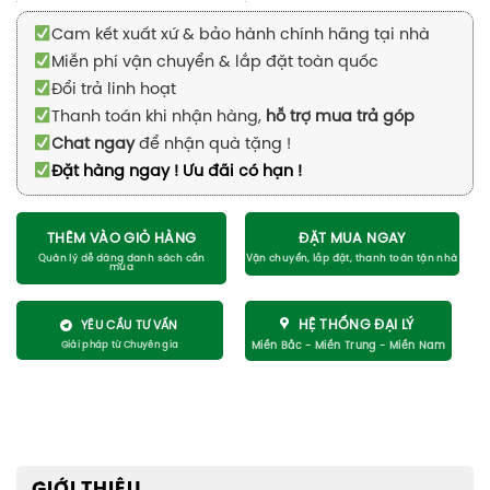
Cam kết xuất xứ & bảo hành chính hãng tại nhà
Miễn phí vận chuyển & lắp đặt toàn quốc
Đổi trả linh hoạt
Thanh toán khi nhận hàng,
hỗ trợ mua trả góp
Chat ngay
để nhận quà tặng !
Đặt hàng ngay ! Ưu đãi có hạn !
THÊM VÀO GIỎ HÀNG
ĐẶT MUA NGAY
HỆ THỐNG ĐẠI LÝ
YÊU CẦU TƯ VẤN
GIỚI THIỆU