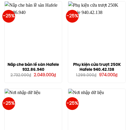
-25%
-25%
Nắp che bản lề sàn Hafele
Phụ kiện cửa trượt 250K
932.86.940
Hafele 940.42.138
Giá
Giá
Giá
Giá
2.049.000
₫
974.000
₫
2.732.000
₫
1.299.000
₫
gốc
hiện
gốc
hiện
là:
tại
là:
tại
2.732.000₫.
là:
1.299.000₫.
là:
2.049.000₫.
974.00
-25%
-25%