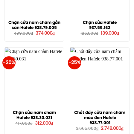
Chặn cửa nam châm gắn
Chặn cửa Hafele
sàn Hafele 938.79.005
937.55.162
Giá
Giá
Giá
Giá
374.000
₫
139.000
₫
499.000
₫
186.000
₫
gốc
hiện
gốc
hiện
là:
tại
là:
tại
499.000₫.
là:
186.000₫.
là:
374.000₫.
139.000
-25%
-25%
Chặn cửa nam châm
Chốt đẩy cửa nam châm
Hafele 938.30.031
màu đen Hafele
Giá
Giá
938.77.001
312.000
₫
417.000
₫
gốc
hiện
Giá
Giá
2.748.000
₫
3.665.000
₫
là:
tại
gốc
hiện