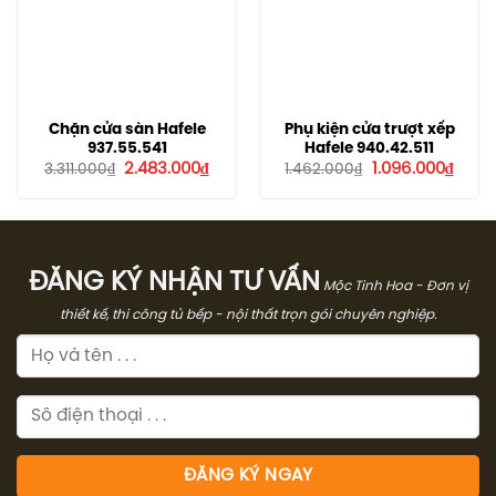
Chặn cửa sàn Hafele
Phụ kiện cửa trượt xếp
937.55.541
Hafele 940.42.511
Giá
Giá
Giá
Giá
2.483.000
₫
1.096.000
₫
3.311.000
₫
1.462.000
₫
gốc
hiện
gốc
hiện
là:
tại
là:
tại
3.311.000₫.
là:
1.462.000₫.
là:
2.483.000₫.
1.096
ĐĂNG KÝ NHẬN TƯ VẤN
Mộc Tinh Hoa - Đơn vị
thiết kế, thi công tủ bếp - nội thất trọn gói chuyên nghiệp.