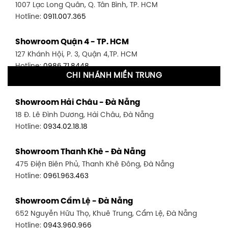
1007 Lạc Long Quân, Q. Tân Bình, TP. HCM
Hotline:
0911.007.365
Showroom Quận 4 - TP. HCM
127 Khánh Hội, P. 3, Quận 4,TP. HCM
Hotline:
0986.71.8448
CHI NHÁNH MIỀN TRUNG
Showroom Quận 11 - TP. HCM
Showroom Hải Châu - Đà Nẵng
1411 Đường 3/2, P. 16, Quận 11, TP. HCM
18 Đ. Lê Đình Dương, Hải Châu, Đà Nẵng
Hotline:
0906.256.759
Hotline:
0934.02.18.18
Showroom Quận 7 - TP. HCM
Showroom Thanh Khê - Đà Nẵng
1448 Huỳnh Tấn Phát, Phú Thuận, Quận 7, TP HCM
475 Điện Biên Phủ, Thanh Khê Đông, Đà Nẵng
Hotline:
0946.480.580
Hotline:
0961.963.463
Showroom Bình Thạnh - TP. HCM
Showroom Cẩm Lệ - Đà Nẵng
348 Đ. Bạch Đằng, P. 14, Bình Thạnh, TP HCM
652 Nguyễn Hữu Thọ, Khuê Trung, Cẩm Lệ, Đà Nẵng
Hotline:
0902.716.230
Hotline:
0943.960.966