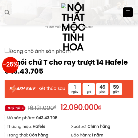
Skip
to
content
TRANG CHỦ
/
SẢN PHẨM
/
S HAFELE
Co nối chữ T cho ray trượt 14 Hafele
-25%
943.43.705
1
1
46
58
Kết thúc sau
F
ASH SALE
ngày
giờ
phút
giây
Giá
Giá
₫
12.090.000
₫
16.121.000
gốc
hiện
Mã sản phẩm:
943.43.705
là:
tại
16.121.000₫.
là:
Thương hiệu:
Hafele
Xuất xứ:
Chính hãng
12.090.000₫
Trạng thái:
Còn hàng
Bảo hành:
1 năm