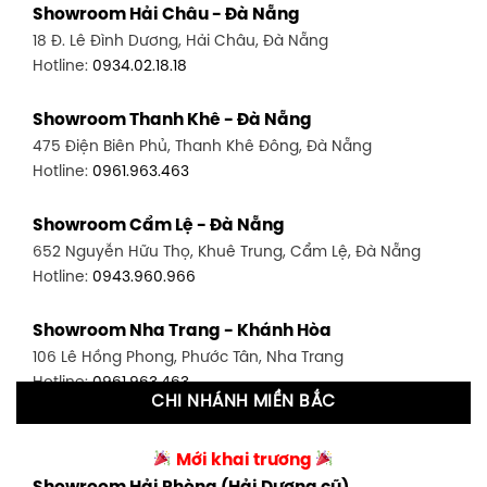
Showroom Hải Châu - Đà Nẵng
1411 Đường 3/2, P. 16, Quận 11, TP. HCM
18 Đ. Lê Đình Dương, Hải Châu, Đà Nẵng
Hotline:
0906.256.759
Hotline:
0934.02.18.18
Showroom Quận 7 - TP. HCM
Showroom Thanh Khê - Đà Nẵng
1448 Huỳnh Tấn Phát, Phú Thuận, Quận 7, TP HCM
475 Điện Biên Phủ, Thanh Khê Đông, Đà Nẵng
Hotline:
0946.480.580
Hotline:
0961.963.463
Showroom Bình Thạnh - TP. HCM
Showroom Cẩm Lệ - Đà Nẵng
348 Đ. Bạch Đằng, P. 14, Bình Thạnh, TP HCM
652 Nguyễn Hữu Thọ, Khuê Trung, Cẩm Lệ, Đà Nẵng
Hotline:
0902.716.230
Hotline:
0943.960.966
Showroom Tân Bình 1 - TP. HCM
Showroom Nha Trang - Khánh Hòa
591 Hoàng Văn Thụ, P. 4, Tân Bình, TP HCM
106 Lê Hồng Phong, Phước Tân, Nha Trang
Hotline:
0906.256.759
Hotline:
0961.963.463
CHI NHÁNH MIỀN BẮC
Showroom Tân Bình 2 - TP. HCM
Showroom Vinh - Nghệ An
90 Đ. Cộng Hòa, P. 4, Tân Bình, TP HCM
Mới khai trương
27-29 Nguyễn Sỹ Sách, Hưng Bình, TP Vinh, Nghệ An
Hotline:
0986.71.8448