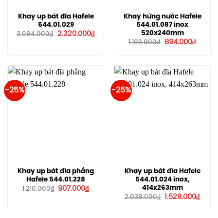
Khay up bát đĩa Hafele
Khay hứng nước Hafele
544.01.029
544.01.087 inox
Giá
Giá
520x240mm
2.320.000
₫
3.094.000
₫
gốc
hiện
Giá
Giá
894.000
₫
1.193.000
₫
là:
tại
gốc
hiện
3.094.000₫.
là:
là:
tại
2.320.000₫.
1.193.000₫.
là:
894.00
-25%
-25%
Khay up bát đĩa phẳng
Khay up bát đĩa Hafele
Hafele 544.01.228
544.01.024 inox,
Giá
Giá
414x263mm
907.000
₫
1.210.000
₫
gốc
hiện
Giá
Giá
1.528.000
₫
2.038.000
₫
là:
tại
gốc
hiện
1.210.000₫.
là:
là:
tại
907.000₫.
2.038.000₫.
là: