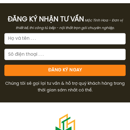
2.273.000₫.
là:
1.782.000₫.
là:
1.704.000₫.
1.336.
ĐĂNG KÝ NHẬN TƯ VẤN
Mộc Tinh Hoa - Đơn vị
thiết kế, thi công tủ bếp - nội thất trọn gói chuyên nghiệp.
Chúng tôi sẽ gọi lại tư vấn & hỗ trợ quý khách hàng trong
thời gian sớm nhất có thể.