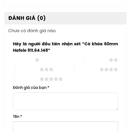
ĐÁNH GIÁ (0)
Chưa có đánh giá nào.
Hãy là người đầu tiên nhận xét “Cò khóa 60mm
Hafele 911.64.148”
1 trên 5 sao
2 trên 5 sao
3 trên 5 sao
4 trên 5 sao
5 trên 5 sao
Đánh giá của bạn
*
Tên
*