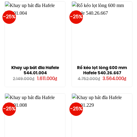
1.528
-25%
-25%
Khay up bát đĩa Hafele
Rổ kéo lọt lòng 600 mm
544.01.004
Hafele 540.26.667
Giá
Giá
Giá
Giá
1.611.000
₫
3.564.000
₫
2.149.000
₫
4.752.000
₫
gốc
hiện
gốc
hiện
là:
tại
là:
tại
2.149.000₫.
là:
4.752.000₫.
là:
1.611.000₫.
3.564
-25%
-25%