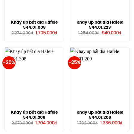
Khay up bát đĩa Hafele
Khay up bát đĩa Hafele
544.01.008
544.01.229
Giá
Giá
Giá
Giá
1.705.000
₫
940.000
₫
2.274.000
₫
1.254.000
₫
gốc
hiện
gốc
hiện
là:
tại
là:
tại
2.274.000₫.
là:
1.254.000₫.
là:
1.705.000₫.
940.0
-25%
-25%
Khay úp bát đĩa Hafele
Khay up bát đĩa Hafele
544.01.308
544.01.209
Giá
Giá
Giá
Giá
1.704.000
₫
1.336.000
₫
2.273.000
₫
1.782.000
₫
gốc
hiện
gốc
hiện
là:
tại
là:
tại