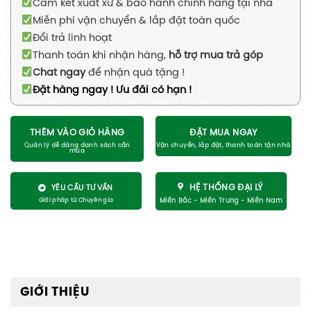
Cam kết xuất xứ & bảo hành chính hãng tại nhà
Miễn phí vận chuyển & lắp đặt toàn quốc
Đổi trả linh hoạt
Thanh toán khi nhận hàng,
hỗ trợ mua trả góp
Chat ngay
để nhận quà tặng !
Đặt hàng ngay ! Ưu đãi có hạn !
THÊM VÀO GIỎ HÀNG
ĐẶT MUA NGAY
HỆ THỐNG ĐẠI LÝ
YÊU CẦU TƯ VẤN
GIỚI THIỆU