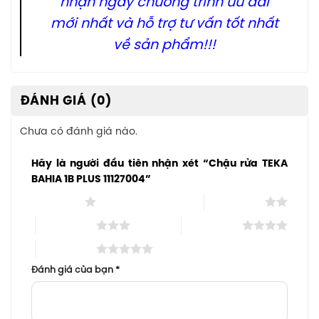
nhận ngay chương trình ưu đãi
mới nhất và hỗ trợ tư vấn tốt nhất
về sản phẩm!!!
ĐÁNH GIÁ (0)
Chưa có đánh giá nào.
Hãy là người đầu tiên nhận xét “Chậu rửa TEKA
BAHIA 1B PLUS 11127004”
1 trên 5 sao
2 trên 5 sao
3 trên 5 sao
4 trên 5 sao
5 trên 5 sao
Đánh giá của bạn
*