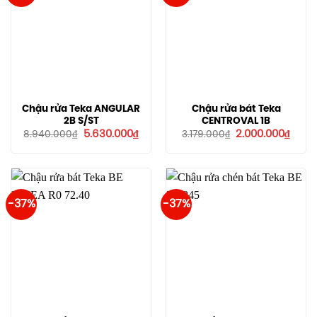
Chậu rửa Teka ANGULAR
Chậu rửa bát Teka
2B S/ST
CENTROVAL 1B
Giá
Giá
Giá
Giá
5.630.000
₫
2.000.000
₫
8.940.000
₫
3.179.000
₫
gốc
hiện
gốc
hiện
là:
tại
là:
tại
8.940.000₫.
là:
3.179.000₫.
là:
5.630.000₫.
2.000
-37%
-37%