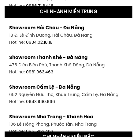
Hotline:
0986.71.8448
CHI NHÁNH MIỀN TRUNG
Showroom Quận 11 - TP. HCM
Showroom Hải Châu - Đà Nẵng
1411 Đường 3/2, P. 16, Quận 11, TP. HCM
18 Đ. Lê Đình Dương, Hải Châu, Đà Nẵng
Hotline:
0906.256.759
Hotline:
0934.02.18.18
Showroom Quận 7 - TP. HCM
Showroom Thanh Khê - Đà Nẵng
1448 Huỳnh Tấn Phát, Phú Thuận, Quận 7, TP HCM
475 Điện Biên Phủ, Thanh Khê Đông, Đà Nẵng
Hotline:
0946.480.580
Hotline:
0961.963.463
Showroom Bình Thạnh - TP. HCM
Showroom Cẩm Lệ - Đà Nẵng
348 Đ. Bạch Đằng, P. 14, Bình Thạnh, TP HCM
652 Nguyễn Hữu Thọ, Khuê Trung, Cẩm Lệ, Đà Nẵng
Hotline:
0902.716.230
Hotline:
0943.960.966
Showroom Tân Bình 1 - TP. HCM
Showroom Nha Trang - Khánh Hòa
591 Hoàng Văn Thụ, P. 4, Tân Bình, TP HCM
106 Lê Hồng Phong, Phước Tân, Nha Trang
Hotline:
0906.256.759
Hotline:
0961.963.463