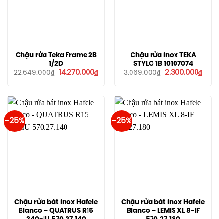
Chậu rửa Teka Frame 2B
Chậu rửa inox TEKA
1/2D
STYLO 1B 10107074
Giá
Giá
Giá
Giá
14.270.000
₫
2.300.000
₫
22.649.000
₫
3.069.000
₫
gốc
hiện
gốc
hiện
là:
tại
là:
tại
22.649.000₫.
là:
3.069.000₫.
là:
14.270.000₫.
2.300
-25%
-25%
Chậu rửa bát inox Hafele
Chậu rửa bát inox Hafele
Blanco – QUATRUS R15
Blanco – LEMIS XL 8-IF