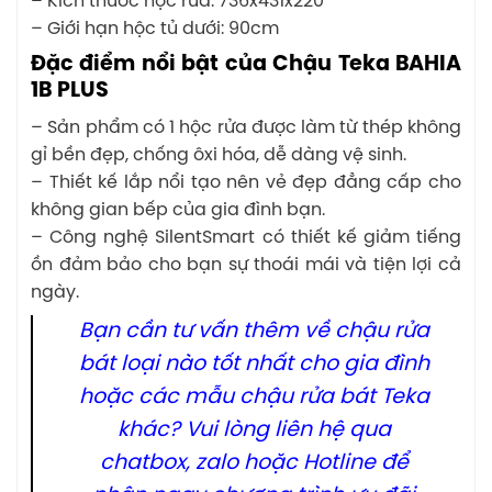
– Kích thước hộc rửa: 736x431x220
– Giới hạn hộc tủ dưới: 90cm
Đặc điểm nổi bật của Chậu Teka BAHIA
1B PLUS
– Sản phẩm có 1 hộc rửa được làm từ thép không
gỉ bền đẹp, chống ôxi hóa, dễ dàng vệ sinh.
– Thiết kế lắp nổi tạo nên vẻ đẹp đẳng cấp cho
không gian bếp của gia đình bạn.
– Công nghệ SilentSmart có thiết kế giảm tiếng
ồn đảm bảo cho bạn sự thoái mái và tiện lợi cả
ngày.
Bạn cần tư vấn thêm về chậu rửa
bát loại nào tốt nhất cho gia đình
hoặc các mẫu chậu rửa bát Teka
khác? Vui lòng liên hệ qua
chatbox, zalo hoặc Hotline để