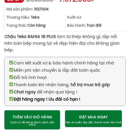
9.590.000
gốc
hiện
Mã sản phẩm:
11127004
là:
tại
9.590.000₫.
là:
Thương hiệu:
Teka
Xuất xứ:
7.672.000₫.
Trạng thái:
Còn hàng
Bảo hành:
Trọn đời
Chậu Teka BAHIA 1B PLUS
làm từ thép không gỉ, lắp nổi
trên bàn bếp mang lại vẻ đẹp hiện đại cho không gian
bếp.
Cam kết xuất xứ & bảo hành chính hãng tại nhà
Miễn phí vận chuyển & lắp đặt toàn quốc
Đổi trả linh hoạt
Thanh toán khi nhận hàng,
hỗ trợ mua trả góp
Chat ngay
để nhận quà tặng !
Đặt hàng ngay ! Ưu đãi có hạn !
THÊM VÀO GIỎ HÀNG
ĐẶT MUA NGAY