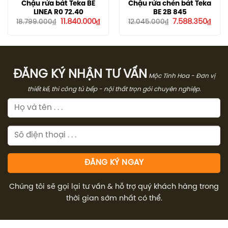
Chậu rửa bát Teka BE
Chậu rửa chén bát Teka
LINEA R0 72.40
BE 2B 845
Giá
Giá
Giá
Giá
11.840.000
₫
7.588.350
₫
18.799.000
₫
12.045.000
₫
gốc
hiện
gốc
hiện
là:
tại
là:
tại
18.799.000₫.
là:
12.045.000₫.
là:
11.840.000₫.
7.58
ĐĂNG KÝ NHẬN TƯ VẤN
Mộc Tinh Hoa - Đơn vị
thiết kế, thi công tủ bếp - nội thất trọn gói chuyên nghiệp.
Chúng tôi sẽ gọi lại tư vấn & hỗ trợ quý khách hàng trong
thời gian sớm nhất có thể.