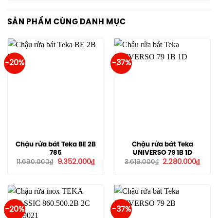
SẢN PHẨM CÙNG DANH MỤC
-20%
-37%
Chậu rửa bát Teka BE 2B
Chậu rửa bát Teka
785
UNIVERSO 79 1B 1D
Giá
Giá
Giá
Giá
9.352.000
₫
2.280.000
₫
11.690.000
₫
3.619.000
₫
gốc
hiện
gốc
hiện
là:
tại
là:
tại
11.690.000₫.
là:
3.619.000₫.
là:
9.352.000₫.
2.280
-20%
-37%