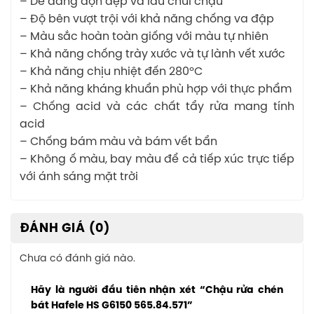
– Dễ dàng dọn dẹp và lau chùi chậu
– Độ bên vượt trội với khả năng chống va đập
– Màu sắc hoàn toàn giống với màu tự nhiên
– Khả năng chống trày xước và tự lành vết xước
– Khả năng chịu nhiệt đến 280ºC
– Khả năng kháng khuẩn phù hợp với thực phẩm
– Chống acid và các chất tẩy rửa mang tính
acid
– Chống bám màu và bám vết bẩn
– Không ố màu, bay màu để cả tiếp xúc trực tiếp
với ánh sáng mặt trời
ĐÁNH GIÁ (0)
Chưa có đánh giá nào.
Hãy là người đầu tiên nhận xét “Chậu rửa chén
bát Hafele HS G6150 565.84.571”