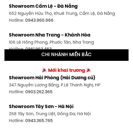
Showroom Bình Thạnh - TP. HCM
Showroom Cẩm Lệ - Đà Nẵng
348 Đ. Bạch Đằng, P. 14, Bình Thạnh, TP HCM
652 Nguyễn Hữu Thọ, Khuê Trung, Cẩm Lệ, Đà Nẵng
Hotline:
0902.716.230
Hotline:
0943.960.966
Showroom Tân Bình 1 - TP. HCM
Showroom Nha Trang - Khánh Hòa
591 Hoàng Văn Thụ, P. 4, Tân Bình, TP HCM
106 Lê Hồng Phong, Phước Tân, Nha Trang
Hotline:
0906.256.759
Hotline:
0961.963.463
CHI NHÁNH MIỀN BẮC
Showroom Tân Bình 2 - TP. HCM
Showroom Vinh - Nghệ An
90 Đ. Cộng Hòa, P. 4, Tân Bình, TP HCM
Mới khai trương
27-29 Nguyễn Sỹ Sách, Hưng Bình, TP Vinh, Nghệ An
Hotline:
0986.71.8448
Showroom Hải Phòng (Hải Dương cũ)
Hotline:
0943.960.966
347 Nguyễn Lương Bằng, P.Lê Thanh Nghị, HP
Showroom Thuận An - Bình Dương
Hotline:
0903.262.365
Showroom Buôn Ma Thuột
66 đường DT743, An Phú, Thuận An, Bình Dương
119 Lê Thánh Tông, Tân Lợi, Buôn Ma Thuột
Hotline:
0902.716.230
Showroom Tây Sơn - Hà Nội
Hotline:
0934.02.18.18
268 Tây Sơn, Trung Liệt, Đống Đa, Hà Nội
Showroom Biên Hòa - Đồng Nai
Hotline:
0943.365.765
452 Nguyễn Ái Quốc, Tân Tiến, TP. Biên Hòa, Đồng Nai
Hotline:
0946.480.580