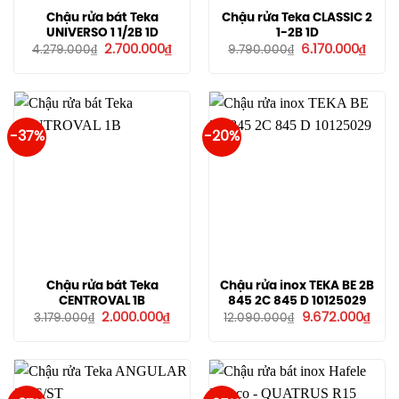
Chậu rửa bát Teka
Chậu rửa Teka CLASSIC 2
UNIVERSO 1 1/2B 1D
1-2B 1D
Giá
Giá
Giá
Giá
2.700.000
₫
6.170.000
₫
4.279.000
₫
9.790.000
₫
gốc
hiện
gốc
hiện
là:
tại
là:
tại
4.279.000₫.
là:
9.790.000₫.
là:
2.700.000₫.
6.170
-37%
-20%
Chậu rửa bát Teka
Chậu rửa inox TEKA BE 2B
CENTROVAL 1B
845 2C 845 D 10125029
Giá
Giá
Giá
Giá
2.000.000
₫
9.672.000
₫
3.179.000
₫
12.090.000
₫
gốc
hiện
gốc
hiện
là:
tại
là:
tại
3.179.000₫.
là:
12.090.000₫.
là:
2.000.000₫.
9.67