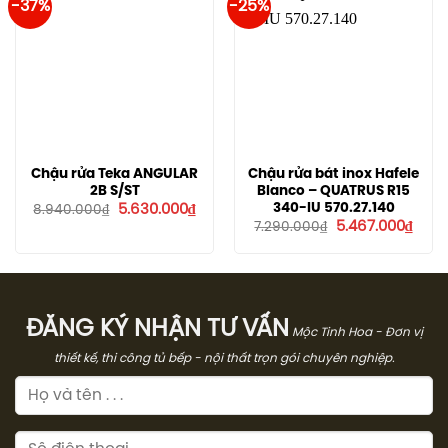
-37%
-25%
Chậu rửa Teka ANGULAR
Chậu rửa bát inox Hafele
2B S/ST
Blanco – QUATRUS R15
Giá
Giá
340-IU 570.27.140
5.630.000
₫
8.940.000
₫
gốc
hiện
Giá
Giá
5.467.000
₫
7.290.000
₫
là:
tại
gốc
hiện
8.940.000₫.
là:
là:
tại
5.630.000₫.
7.290.000₫.
là:
5.467
ĐĂNG KÝ NHẬN TƯ VẤN
Mộc Tinh Hoa - Đơn vị
thiết kế, thi công tủ bếp - nội thất trọn gói chuyên nghiệp.