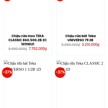
Chậu rửa inox TEKA
Chậu rửa bát Teka
CLASSIC 860.500.2B 2C
UNIVERSO 79 2B
Giá
Giá
10119021
3.210.000
₫
5.090.000
₫
gốc
hiện
Giá
Giá
7.752.000
₫
9.690.000
₫
là:
tại
gốc
hiện
5.090.000₫.
là:
là:
tại
3.210
9.690.000₫.
là:
7.752.000₫.
-37%
-37%