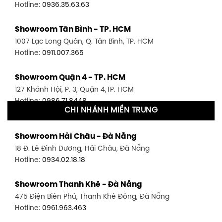
Hotline:
0936.35.63.63
Showroom Tân Bình - TP. HCM
1007 Lạc Long Quân, Q. Tân Bình, TP. HCM
Hotline:
0911.007.365
Showroom Quận 4 - TP. HCM
127 Khánh Hội, P. 3, Quận 4,TP. HCM
Hotline:
0986.71.8448
CHI NHÁNH MIỀN TRUNG
Showroom Quận 11 - TP. HCM
Showroom Hải Châu - Đà Nẵng
1411 Đường 3/2, P. 16, Quận 11, TP. HCM
18 Đ. Lê Đình Dương, Hải Châu, Đà Nẵng
Hotline:
0906.256.759
Hotline:
0934.02.18.18
Showroom Quận 7 - TP. HCM
Showroom Thanh Khê - Đà Nẵng
1448 Huỳnh Tấn Phát, Phú Thuận, Quận 7, TP HCM
475 Điện Biên Phủ, Thanh Khê Đông, Đà Nẵng
Hotline:
0946.480.580
Hotline:
0961.963.463