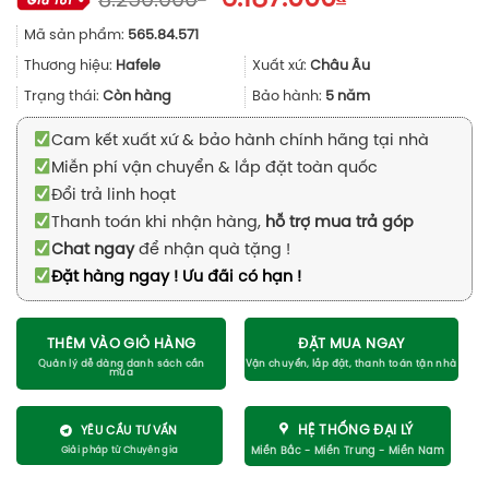
8.250.000
gốc
hiện
Mã sản phẩm:
565.84.571
là:
tại
8.250.000₫.
là:
Thương hiệu:
Hafele
Xuất xứ:
Châu Âu
6.187.000₫.
Trạng thái:
Còn hàng
Bảo hành:
5 năm
Cam kết xuất xứ & bảo hành chính hãng tại nhà
Miễn phí vận chuyển & lắp đặt toàn quốc
Đổi trả linh hoạt
Thanh toán khi nhận hàng,
hỗ trợ mua trả góp
Chat ngay
để nhận quà tặng !
Đặt hàng ngay ! Ưu đãi có hạn !
THÊM VÀO GIỎ HÀNG
ĐẶT MUA NGAY
HỆ THỐNG ĐẠI LÝ
YÊU CẦU TƯ VẤN