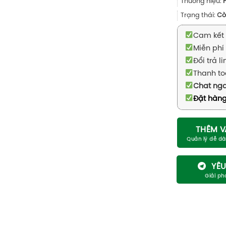
Thương hiệu:
Trạng thái:
Cò
Cam kết 
Miễn phí 
Đổi trả l
Thanh to
Chat ng
Đặt hàng
THÊM V
YÊU