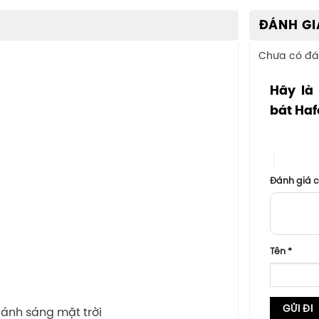
ĐÁNH GI
Chưa có đá
Hãy là
bát Haf
1 trên 5 sa
4 trên 5
Đánh giá 
Tên
*
 ánh sáng mặt trời