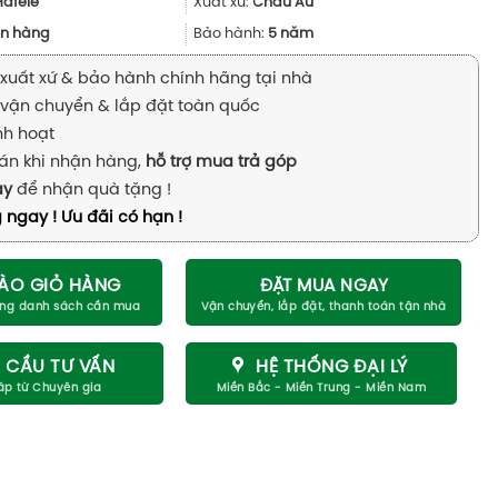
10.080.000₫.
là:
Hafele
Xuất xứ:
Châu Âu
7.560.000₫.
n hàng
Bảo hành:
5 năm
xuất xứ & bảo hành chính hãng tại nhà
vận chuyển & lắp đặt toàn quốc
inh hoạt
án khi nhận hàng,
hỗ trợ mua trả góp
ay
để nhận quà tặng !
 ngay ! Ưu đãi có hạn !
ÀO GIỎ HÀNG
ĐẶT MUA NGAY
 CẦU TƯ VẤN
HỆ THỐNG ĐẠI LÝ