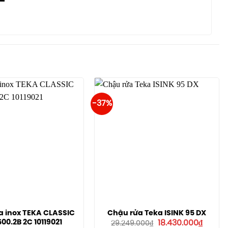
-37%
a inox TEKA CLASSIC
Chậu rửa Teka ISINK 95 DX
Giá
Giá
00.2B 2C 10119021
18.430.000
₫
29.249.000
₫