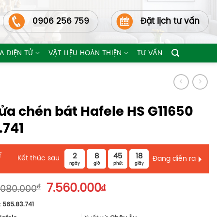
0906 256 759
Đặt lịch tư vấn
A ĐIỆN TỬ
VẬT LIỆU HOÀN THIỆN
TƯ VẤN
ửa chén bát Hafele HS G11650
.741
E
2
8
45
16
Kết thúc sau
Đang diễn ra
ngày
giờ
phút
giây
Giá
Giá
₫
7.560.000
₫
.080.000
gốc
hiện
:
565.83.741
là:
tại