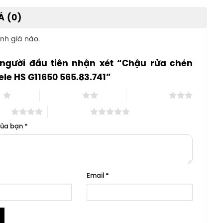
Á (0)
nh giá nào.
 người đầu tiên nhận xét “Chậu rửa chén
ele HS G11650 565.83.741”
o
2 trên 5 sao
3 trên 5 sao
 sao
5 trên 5 sao
của bạn
*
Email
*