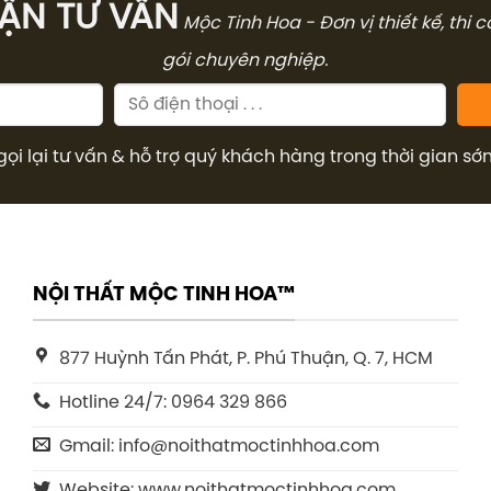
̣N TƯ VẤN
Mộc Tinh Hoa - Đơn vị thiết kế, thi 
gói chuyên nghiệp.
gọi lại tư vấn & hỗ trợ quý khách hàng trong thời gian sớ
NỘI THẤT MỘC TINH HOA™
877 Huỳnh Tấn Phát, P. Phú Thuận, Q. 7, HCM
Hotline 24/7: 0964 329 866
Gmail: info@noithatmoctinhhoa.com
Website: www.noithatmoctinhhoa.com