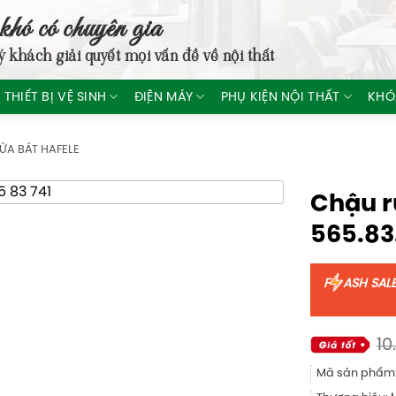
khó có chuyên gia
ý khách giải quyết mọi vấn đề về nội thất
THIẾT BỊ VỆ SINH
ĐIỆN MÁY
PHỤ KIỆN NỘI THẤT
KHÓ
ỬA BÁT HAFELE
Chậu r
565.83
F
ASH SAL
10
Mã sản phẩm