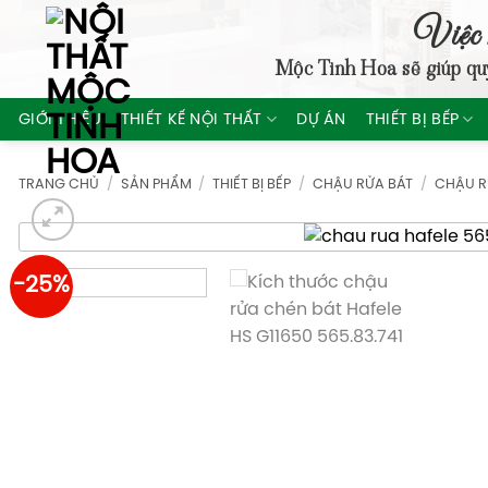
Skip
Việc 
to
Mộc Tinh Hoa
sẽ giúp qu
content
GIỚI THIỆU
THIẾT KẾ NỘI THẤT
DỰ ÁN
THIẾT BỊ BẾP
TRANG CHỦ
/
SẢN PHẨM
/
THIẾT BỊ BẾP
/
CHẬU RỬA BÁT
/
CHẬU R
-25%