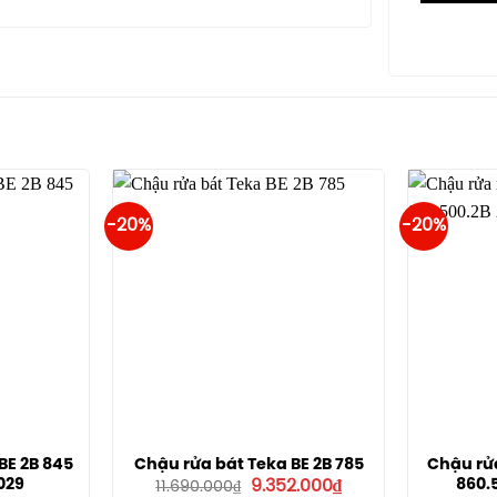
-20%
-20%
BE 2B 845
Chậu rửa bát Teka BE 2B 785
Chậu rử
Giá
Giá
029
860.5
9.352.000
₫
11.690.000
₫