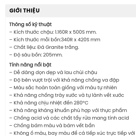
GIỚI THIỆU
Thông số kỹ thuật
– Kích thước chậu: 1.160R x 500S mm.
– Kích thước mỗi bồn:340R x 420S mm
– Chất liệu: Đá Granite trắng.
– Độ sâu bồn: 205mm.
Tính năng nổi bật
– Dễ dàng dọn dẹp và lau chùi chậu
– Độ bên vượt trội với khả năng chống va đập
– Màu sắc hoàn toàn giống với màu tự nhiên
– Khả năng chống trày xước và tự lành vết xước
– Khả năng chịu nhiệt đến 280ºC
– Khả năng kháng khuẩn phù hợp với thực phẩm
– Chống acid và các chất tẩy rửa mang tính acid
– Chống bám màu và bám vết bẩn
– Không ố màu, bay màu để cả tiếp xúc trực tiếp với