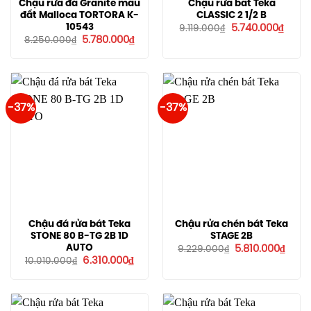
Chậu rửa đá Granite màu
Chậu rửa bát Teka
đất Malloca TORTORA K-
CLASSIC 2 1/2 B
Giá
Giá
10543
5.740.000
₫
9.119.000
₫
gốc
hiện
Giá
Giá
5.780.000
₫
8.250.000
₫
là:
tại
gốc
hiện
9.119.000₫.
là:
là:
tại
5.740
8.250.000₫.
là:
5.780.000₫.
-37%
-37%
Chậu đá rửa bát Teka
Chậu rửa chén bát Teka
STONE 80 B-TG 2B 1D
STAGE 2B
Giá
Giá
AUTO
5.810.000
₫
9.229.000
₫
gốc
hiện
Giá
Giá
6.310.000
₫
10.010.000
₫
là:
tại
gốc
hiện
9.229.000₫.
là:
là:
tại
5.810
10.010.000₫.
là:
6.310.000₫.