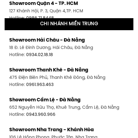
Showroom Quận 4 - TP. HCM
127 Khánh Hội, P. 3, Quận 4,TP. HCM
Hotline:
0986.71.8448
CHI NHÁNH MIỀN TRUNG
Showroom Quận 11 - TP. HCM
Showroom Hải Châu - Đà Nẵng
1411 Đường 3/2, P. 16, Quận 11, TP. HCM
18 Đ. Lê Đình Dương, Hải Châu, Đà Nẵng
Hotline:
0906.256.759
Hotline:
0934.02.18.18
Showroom Quận 7 - TP. HCM
Showroom Thanh Khê - Đà Nẵng
1448 Huỳnh Tấn Phát, Phú Thuận, Quận 7, TP HCM
475 Điện Biên Phủ, Thanh Khê Đông, Đà Nẵng
Hotline:
0946.480.580
Hotline:
0961.963.463
Showroom Bình Thạnh - TP. HCM
Showroom Cẩm Lệ - Đà Nẵng
348 Đ. Bạch Đằng, P. 14, Bình Thạnh, TP HCM
652 Nguyễn Hữu Thọ, Khuê Trung, Cẩm Lệ, Đà Nẵng
Hotline:
0902.716.230
Hotline:
0943.960.966
Showroom Tân Bình 1 - TP. HCM
Showroom Nha Trang - Khánh Hòa
591 Hoàng Văn Thụ, P. 4, Tân Bình, TP HCM
106 Lê Hồng Phong, Phước Tân, Nha Trang
Hotline:
0906.256.759