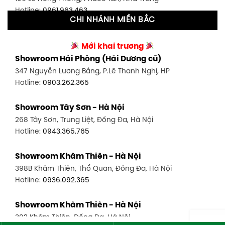
Hotline:
0961.963.463
CHI NHÁNH MIỀN BẮC
Showroom Tân Bình 2 - TP. HCM
Showroom Vinh - Nghệ An
90 Đ. Cộng Hòa, P. 4, Tân Bình, TP HCM
Mới khai trương
27-29 Nguyễn Sỹ Sách, Hưng Bình, TP Vinh, Nghệ An
Hotline:
0986.71.8448
Showroom Hải Phòng (Hải Dương cũ)
Hotline:
0943.960.966
347 Nguyễn Lương Bằng, P.Lê Thanh Nghị, HP
Showroom Thuận An - Bình Dương
Hotline:
0903.262.365
Showroom Buôn Ma Thuột
66 đường DT743, An Phú, Thuận An, Bình Dương
119 Lê Thánh Tông, Tân Lợi, Buôn Ma Thuột
Hotline:
0902.716.230
Showroom Tây Sơn - Hà Nội
Hotline:
0934.02.18.18
268 Tây Sơn, Trung Liệt, Đống Đa, Hà Nội
Showroom Biên Hòa - Đồng Nai
Hotline:
0943.365.765
452 Nguyễn Ái Quốc, Tân Tiến, TP. Biên Hòa, Đồng Nai
Hotline:
0946.480.580
Showroom Khâm Thiên - Hà Nội
398B Khâm Thiên, Thổ Quan, Đống Đa, Hà Nội
Hotline:
0936.092.365
Showroom Khâm Thiên - Hà Nội
302 Khâm Thiên, Đống Đa, Hà Nội