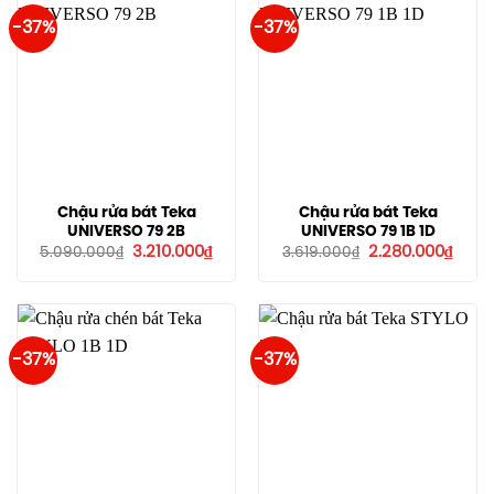
-37%
-37%
Chậu rửa bát Teka
Chậu rửa bát Teka
UNIVERSO 79 2B
UNIVERSO 79 1B 1D
Giá
Giá
Giá
Giá
3.210.000
₫
2.280.000
₫
5.090.000
₫
3.619.000
₫
gốc
hiện
gốc
hiện
là:
tại
là:
tại
5.090.000₫.
là:
3.619.000₫.
là:
3.210.000₫.
2.280
-37%
-37%