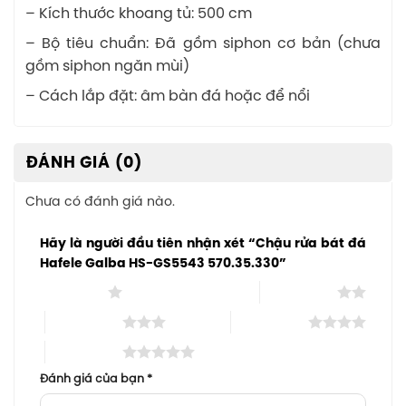
– Kích thước khoang tủ: 500 cm
– Bộ tiêu chuẩn: Đã gồm siphon cơ bản (chưa
gồm siphon ngăn mùi)
– Cách lắp đặt: âm bàn đá hoặc để nổi
ĐÁNH GIÁ (0)
Chưa có đánh giá nào.
Hãy là người đầu tiên nhận xét “Chậu rửa bát đá
Hafele Galba HS-GS5543 570.35.330”
1 trên 5 sao
2 trên 5 sao
3 trên 5 sao
4 trên 5 sao
5 trên 5 sao
Đánh giá của bạn
*