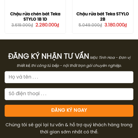
Chậu rửa chén bát Teka
Chậu rửa bát Teka STYLO
STYLO 1B 1D
2B
Giá
Giá
Giá
Giá
2.280.000
₫
3.180.000
₫
3.619.000
₫
5.049.000
₫
gốc
hiện
gốc
hiện
là:
tại
là:
tại
3.619.000₫.
là:
5.049.000₫.
là:
2.280.000₫.
3.180
ĐĂNG KÝ NHẬN TƯ VẤN
Mộc Tinh Hoa - Đơn vị
thiết kế, thi công tủ bếp - nội thất trọn gói chuyên nghiệp.
Chúng tôi sẽ gọi lại tư vấn & hỗ trợ quý khách hàng trong
thời gian sớm nhất có thể.