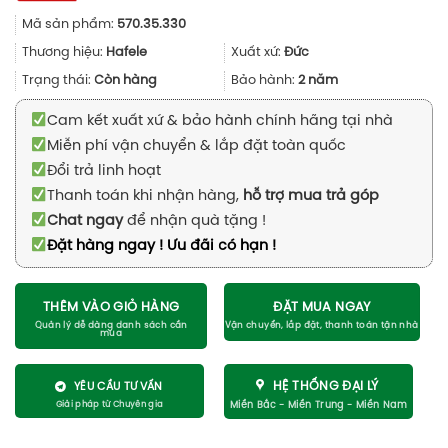
gốc
hiện
Mã sản phẩm:
570.35.330
là:
tại
9.504.000₫.
là:
Thương hiệu:
Hafele
Xuất xứ:
Đức
7.128.000₫.
Trạng thái:
Còn hàng
Bảo hành:
2 năm
Cam kết xuất xứ & bảo hành chính hãng tại nhà
Miễn phí vận chuyển & lắp đặt toàn quốc
Đổi trả linh hoạt
Thanh toán khi nhận hàng,
hỗ trợ mua trả góp
Chat ngay
để nhận quà tặng !
Đặt hàng ngay ! Ưu đãi có hạn !
THÊM VÀO GIỎ HÀNG
ĐẶT MUA NGAY
HỆ THỐNG ĐẠI LÝ
YÊU CẦU TƯ VẤN