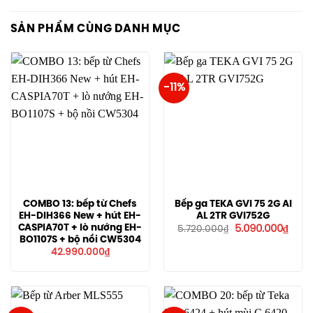
SẢN PHẨM CÙNG DANH MỤC
-11%
COMBO 13: bếp từ Chefs
Bếp ga TEKA GVI 75 2G AI
EH-DIH366 New + hút EH-
AL 2TR GVI752G
Giá
Giá
CASPIA70T + lò nướng EH-
5.090.000
₫
5.720.000
₫
gốc
hiện
BO1107S + bộ nồi CW5304
là:
tại
42.990.000
₫
5.720.000₫.
là:
5.090