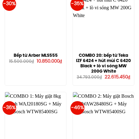
-30%
-35%
Bếp từ Arber MLS555
COMBO 20: bếp từ Teka
Giá
Giá
IZF 6424 + hút mùi C 6420
10.850.000
₫
15.500.000
₫
gốc
hiện
Black + lò vi sóng MW
là:
tại
200G White
15.500.000₫.
là:
Giá
Giá
10.850.000₫.
22.615.450
₫
34.793.000
₫
gốc
hiện
là:
tại
34.793.000₫.
là:
22.6
-36%
-46%