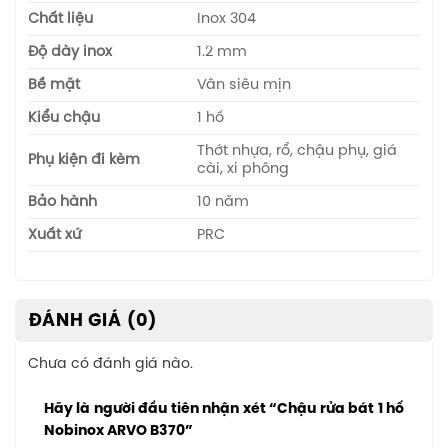
Chất liệu
Inox 304
Độ dày inox
1.2 mm
Bề mặt
Vân siêu mịn
Kiểu chậu
1 hố
Thớt nhựa, rổ, chậu phụ, giá
Phụ kiện đi kèm
cài, xi phông
Bảo hành
10 năm
Xuất xứ
PRC
ĐÁNH GIÁ (0)
Chưa có đánh giá nào.
Hãy là người đầu tiên nhận xét “Chậu rửa bát 1 hố
Nobinox ARVO B370”