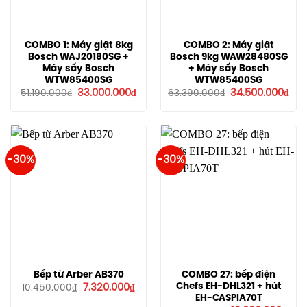
COMBO 1: Máy giặt 8kg
COMBO 2: Máy giặt
Bosch WAJ20180SG +
Bosch 9kg WAW28480SG
Máy sấy Bosch
+ Máy sấy Bosch
WTW85400SG
WTW85400SG
Giá
Giá
Giá
Giá
33.000.000
₫
34.500.000
₫
51.190.000
₫
63.390.000
₫
gốc
hiện
gốc
hiệ
là:
tại
là:
tại
51.190.000₫.
là:
63.390.000₫.
là:
33.000.000₫.
34.
-30%
-30%
Bếp từ Arber AB370
COMBO 27: bếp điện
Giá
Giá
Chefs EH-DHL321 + hút
7.320.000
₫
10.450.000
₫
gốc
hiện
EH-CASPIA70T
là:
tại