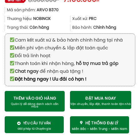
8.360.000
gốc
hiện
Mã sản phẩm:
ARVO B370
là:
tại
8.360.000₫.
là:
Thương hiệu:
NOBINOX
Xuất xứ:
PRC
7.106.000₫.
Trạng thái:
Còn hàng
Bảo hành:
Chính hãng
Cam kết xuất xứ & bảo hành chính hãng tại nhà
Miễn phí vận chuyển & lắp đặt toàn quốc
Đổi trả linh hoạt
Thanh toán khi nhận hàng,
hỗ trợ mua trả góp
Chat ngay
để nhận quà tặng !
Đặt hàng ngay ! Ưu đãi có hạn !
THÊM VÀO GIỎ HÀNG
ĐẶT MUA NGAY
HỆ THỐNG ĐẠI LÝ
YÊU CẦU TƯ VẤN