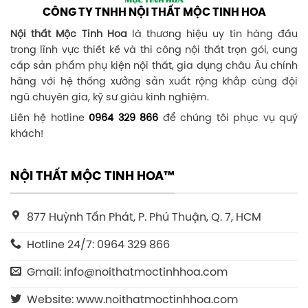
CÔNG TY TNHH NỘI THẤT MỘC TINH HOA
Nội thất Mộc Tinh Hoa
là thương hiệu uy tín hàng đầu
trong lĩnh vực thiết kế và thi công nội thất trọn gói, cung
cấp sản phẩm phụ kiện nội thất, gia dụng châu Âu chính
hãng với hệ thống xưởng sản xuất rộng khắp cùng đội
ngũ chuyên gia, kỹ sư giàu kinh nghiệm.
Liên hệ hotline
0964 329 866
để chúng tôi phục vụ quý
khách!
NỘI THẤT MỘC TINH HOA™
877 Huỳnh Tấn Phát, P. Phú Thuận, Q. 7, HCM
Hotline 24/7: 0964 329 866
Gmail: info@noithatmoctinhhoa.com
Website: www.noithatmoctinhhoa.com