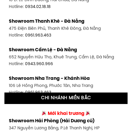
18 Đ. Lê Đình Dương, Hải Châu, Đà Nẵng
Hotline:
0906.256.759
Hotline:
0934.02.18.18
Showroom Quận 7 - TP. HCM
Showroom Thanh Khê - Đà Nẵng
1448 Huỳnh Tấn Phát, Phú Thuận, Quận 7, TP HCM
475 Điện Biên Phủ, Thanh Khê Đông, Đà Nẵng
Hotline:
0946.480.580
Hotline:
0961.963.463
Showroom Bình Thạnh - TP. HCM
Showroom Cẩm Lệ - Đà Nẵng
348 Đ. Bạch Đằng, P. 14, Bình Thạnh, TP HCM
652 Nguyễn Hữu Thọ, Khuê Trung, Cẩm Lệ, Đà Nẵng
Hotline:
0902.716.230
Hotline:
0943.960.966
Showroom Tân Bình 1 - TP. HCM
Showroom Nha Trang - Khánh Hòa
591 Hoàng Văn Thụ, P. 4, Tân Bình, TP HCM
106 Lê Hồng Phong, Phước Tân, Nha Trang
Hotline:
0906.256.759
Hotline:
0961.963.463
CHI NHÁNH MIỀN BẮC
Showroom Tân Bình 2 - TP. HCM
Showroom Vinh - Nghệ An
90 Đ. Cộng Hòa, P. 4, Tân Bình, TP HCM
Mới khai trương
27-29 Nguyễn Sỹ Sách, Hưng Bình, TP Vinh, Nghệ An
Hotline:
0986.71.8448
Showroom Hải Phòng (Hải Dương cũ)
Hotline:
0943.960.966
347 Nguyễn Lương Bằng, P.Lê Thanh Nghị, HP
Showroom Thuận An - Bình Dương