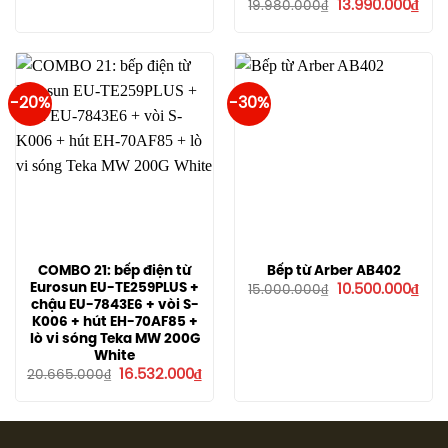
Giá
Giá
13.990.000
₫
19.980.000
₫
10.450.000₫.
là:
gốc
hiện
7.320.000₫.
là:
tại
19.980.000₫.
là:
13.9
-20%
-30%
COMBO 21: bếp điện từ
Bếp từ Arber AB402
Giá
Giá
Eurosun EU-TE259PLUS +
10.500.000
₫
15.000.000
₫
gốc
hiện
chậu EU-7843E6 + vòi S-
là:
tại
K006 + hút EH-70AF85 +
15.000.000₫.
là:
lò vi sóng Teka MW 200G
10.5
White
Giá
Giá
16.532.000
₫
20.665.000
₫
gốc
hiện
là:
tại
20.665.000₫.
là:
16.532.000₫.