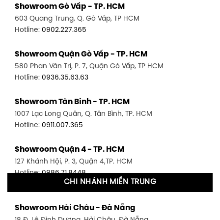
Showroom Gò Vấp - TP. HCM
603 Quang Trung, Q. Gò Vấp, TP HCM
Hotline:
0902.227.365
Showroom Quận Gò Vấp - TP. HCM
580 Phan Văn Trị, P. 7, Quận Gò Vấp, TP HCM
Hotline:
0936.35.63.63
Showroom Tân Bình - TP. HCM
1007 Lạc Long Quân, Q. Tân Bình, TP. HCM
Hotline:
0911.007.365
Showroom Quận 4 - TP. HCM
127 Khánh Hội, P. 3, Quận 4,TP. HCM
Hotline:
0986.71.8448
CHI NHÁNH MIỀN TRUNG
Showroom Quận 11 - TP. HCM
Showroom Hải Châu - Đà Nẵng
1411 Đường 3/2, P. 16, Quận 11, TP. HCM