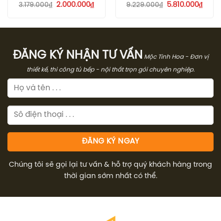
Giá
Giá
Giá
Giá
2.000.000
₫
5.810.000
₫
3.179.000
₫
9.229.000
₫
gốc
hiện
gốc
hiện
là:
tại
là:
tại
3.179.000₫.
là:
9.229.000₫.
là:
2.000.000₫.
5.810
ĐĂNG KÝ NHẬN TƯ VẤN
Mộc Tinh Hoa - Đơn vị
thiết kế, thi công tủ bếp - nội thất trọn gói chuyên nghiệp.
Chúng tôi sẽ gọi lại tư vấn & hỗ trợ quý khách hàng trong
thời gian sớm nhất có thể.