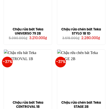
Chậu rửa bát Teka
Chậu rửa chén bát Teka
UNIVERSO 79 2B
STYLO 1B 1D
Giá
Giá
Giá
Giá
3.210.000
₫
2.280.000
₫
5.090.000
₫
3.619.000
₫
gốc
hiện
gốc
hiện
là:
tại
là:
tại
5.090.000₫.
là:
3.619.000₫.
là:
3.210.000₫.
2.280
-37%
-37%
Chậu rửa bát Teka
Chậu rửa chén bát Teka
CENTROVAL 1B
STAGE 2B