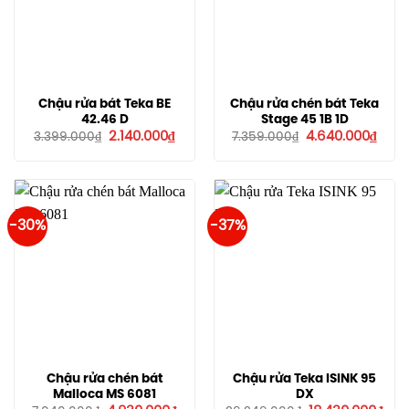
Chậu rửa bát Teka BE
Chậu rửa chén bát Teka
42.46 D
Stage 45 1B 1D
Giá
Giá
Giá
Giá
2.140.000
₫
4.640.000
₫
3.399.000
₫
7.359.000
₫
gốc
hiện
gốc
hiện
là:
tại
là:
tại
3.399.000₫.
là:
7.359.000₫.
là:
2.140.000₫.
4.640
-30%
-37%
Chậu rửa chén bát
Chậu rửa Teka ISINK 95
Malloca MS 6081
DX