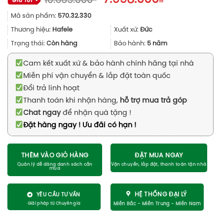
10.665.000
gốc
hiện
Mã sản phẩm:
570.32.330
là:
tại
10.665.000₫.
là:
Thương hiệu:
Hafele
Xuất xứ:
Đức
7.998.000₫
Trạng thái:
Còn hàng
Bảo hành:
5 năm
Cam kết xuất xứ & bảo hành chính hãng tại nhà
Miễn phí vận chuyển & lắp đặt toàn quốc
Đổi trả linh hoạt
Thanh toán khi nhận hàng,
hỗ trợ mua trả góp
Chat ngay
để nhận quà tặng !
Đặt hàng ngay ! Ưu đãi có hạn !
THÊM VÀO GIỎ HÀNG
ĐẶT MUA NGAY
HỆ THỐNG ĐẠI LÝ
YÊU CẦU TƯ VẤN