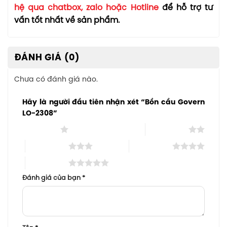
hệ qua chatbox, zalo hoặc Hotline
để hỗ trợ tư
vấn tốt nhất về sản phẩm.
ĐÁNH GIÁ (0)
Chưa có đánh giá nào.
Hãy là người đầu tiên nhận xét “Bồn cầu Govern
LO-2308”
1 trên 5 sao
2 trên 5 sao
3 trên 5 sao
4 trên 5 sao
5 trên 5 sao
Đánh giá của bạn
*