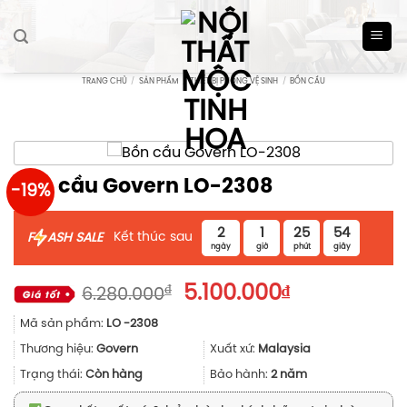
Skip
to
content
TRANG CHỦ
/
SẢN PHẨM
/
THIẾT BỊ PHÒNG VỆ SINH
/
BỒN CẦU
Bồn cầu Govern LO-2308
-19%
2
1
25
53
Kết thúc sau
F
ASH SALE
ngày
giờ
phút
giây
Giá
Giá
₫
5.100.000
₫
6.280.000
gốc
hiện
Mã sản phẩm:
LO -2308
là:
tại
6.280.000₫.
là:
Thương hiệu:
Govern
Xuất xứ:
Malaysia
5.100.000₫.
Trạng thái:
Còn hàng
Bảo hành:
2 năm