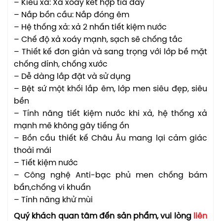
– Kiểu xả: Xả xoáy kết hợp tia đẩy
– Nắp bồn cầu: Nắp đóng êm
– Hệ thống xả: xả 2 nhấn tiết kiệm nước
– Chế độ xả xoáy mạnh, sạch sẽ chống tắc
– Thiết kế đơn giản và sang trọng với lớp bề mặt
chống dính, chống xước
– Dễ dàng lắp đặt và sử dụng
– Bệt sứ một khối lắp êm, lớp men siêu đẹp, siêu
bền
– Tính năng tiết kiệm nước khi xả, hệ thống xả
mạnh mẽ không gây tiếng ồn
– Bồn cầu thiết kế Châu Âu mang lại cảm giác
thoải mái
– Tiết kiệm nước
– Công nghệ Anti-bạc phủ men chống bám
bẩn,chống vi khuẩn
– Tính năng khử mùi
Quý khách quan tâm đến sản phẩm, vui lòng
liên