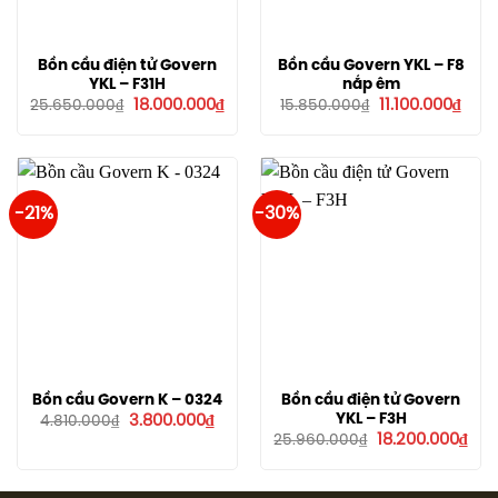
Bồn cầu điện tử Govern
Bồn cầu Govern YKL – F8
YKL – F31H
nắp êm
Giá
Giá
Giá
Giá
18.000.000
₫
11.100.000
₫
25.650.000
₫
15.850.000
₫
gốc
hiện
gốc
hiện
là:
tại
là:
tại
25.650.000₫.
là:
15.850.000₫.
là:
18.000.000₫.
11.10
-21%
-30%
Bồn cầu Govern K – 0324
Bồn cầu điện tử Govern
Giá
Giá
YKL – F3H
3.800.000
₫
4.810.000
₫
gốc
hiện
Giá
Giá
18.200.000
₫
25.960.000
₫
là:
tại
gốc
hiệ
4.810.000₫.
là:
là:
tại
3.800.000₫.
25.960.000₫.
là:
18.2