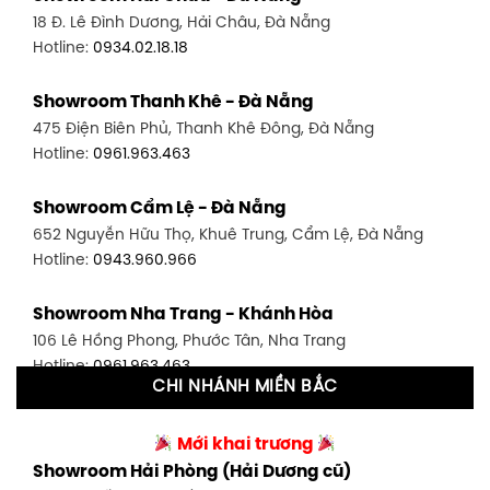
18 Đ. Lê Đình Dương, Hải Châu, Đà Nẵng
Hotline:
0906.256.759
Hotline:
0934.02.18.18
Showroom Quận 7 - TP. HCM
Showroom Thanh Khê - Đà Nẵng
1448 Huỳnh Tấn Phát, Phú Thuận, Quận 7, TP HCM
475 Điện Biên Phủ, Thanh Khê Đông, Đà Nẵng
Hotline:
0946.480.580
Hotline:
0961.963.463
Showroom Bình Thạnh - TP. HCM
Showroom Cẩm Lệ - Đà Nẵng
348 Đ. Bạch Đằng, P. 14, Bình Thạnh, TP HCM
652 Nguyễn Hữu Thọ, Khuê Trung, Cẩm Lệ, Đà Nẵng
Hotline:
0902.716.230
Hotline:
0943.960.966
Showroom Tân Bình 1 - TP. HCM
Showroom Nha Trang - Khánh Hòa
591 Hoàng Văn Thụ, P. 4, Tân Bình, TP HCM
106 Lê Hồng Phong, Phước Tân, Nha Trang
Hotline:
0906.256.759
Hotline:
0961.963.463
CHI NHÁNH MIỀN BẮC
Showroom Tân Bình 2 - TP. HCM
Showroom Vinh - Nghệ An
90 Đ. Cộng Hòa, P. 4, Tân Bình, TP HCM
Mới khai trương
27-29 Nguyễn Sỹ Sách, Hưng Bình, TP Vinh, Nghệ An
Hotline:
0986.71.8448
Showroom Hải Phòng (Hải Dương cũ)
Hotline:
0943.960.966