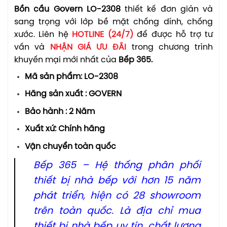
Bồn cầu Govern LO-2308
thiết kế đơn giản và
sang trọng với lớp bề mặt chống dính, chống
xước. Liên hệ
HOTLINE (24/7)
để được hỗ trợ tư
vấn và
NHẬN GIÁ ƯU ĐÃI
trong chương trình
khuyến mại mới nhất của
Bếp 365.
Mã sản phẩm: LO-2308
Hãng sản xuất : GOVERN
Bảo hành : 2 Năm
Xuất xứ: Chính hãng
Vận chuyển toàn quốc
Bếp 365 – Hệ thống phân phối
thiết bị nhà bếp với hơn 15 năm
phát triển, hiện có 28 showroom
trên toàn quốc. Là địa chỉ mua
thiết bị nhà bếp uy tín, chất lượng