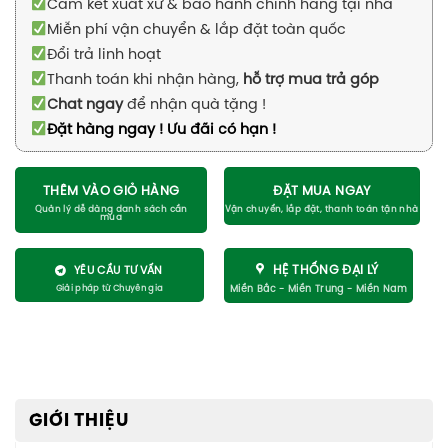
Cam kết xuất xứ & bảo hành chính hãng tại nhà
Miễn phí vận chuyển & lắp đặt toàn quốc
Đổi trả linh hoạt
Thanh toán khi nhận hàng,
hỗ trợ mua trả góp
Chat ngay
để nhận quà tặng !
Đặt hàng ngay ! Ưu đãi có hạn !
THÊM VÀO GIỎ HÀNG
ĐẶT MUA NGAY
HỆ THỐNG ĐẠI LÝ
YÊU CẦU TƯ VẤN
GIỚI THIỆU