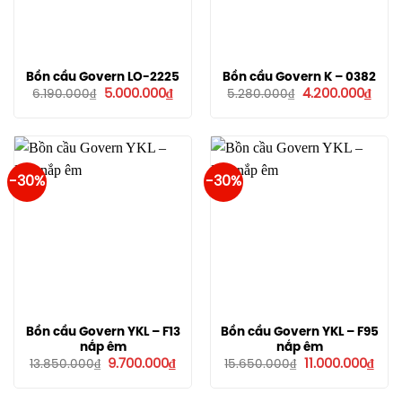
Bồn cầu Govern LO-2225
Bồn cầu Govern K – 0382
Giá
Giá
Giá
Giá
5.000.000
₫
4.200.000
₫
6.190.000
₫
5.280.000
₫
gốc
hiện
gốc
hiện
là:
tại
là:
tại
6.190.000₫.
là:
5.280.000₫.
là:
5.000.000₫.
4.200
-30%
-30%
Bồn cầu Govern YKL – F13
Bồn cầu Govern YKL – F95
nắp êm
nắp êm
Giá
Giá
Giá
Giá
9.700.000
₫
11.000.000
₫
13.850.000
₫
15.650.000
₫
gốc
hiện
gốc
hiện
là:
tại
là:
tại
13.850.000₫.
là:
15.650.000₫.
là: