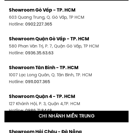
Showroom Gò Vấp - TP. HCM
603 Quang Trung, Q. Gò Vấp, TP HCM
Hotline:
0902.227.365
Showroom Quận Gò Vấp - TP. HCM
580 Phan Văn Trị, P. 7, Quận Gò Vấp, TP HCM
Hotline:
0936.35.63.63
Showroom Tân Bình - TP. HCM
1007 Lạc Long Quân, Q. Tân Bình, TP. HCM
Hotline:
0911.007.365
Showroom Quận 4 - TP. HCM
127 Khánh Hội, P. 3, Quận 4,TP. HCM
Hotline:
0986.71.8448
CHI NHÁNH MIỀN TRUNG
Showroom Quận 11 - TP. HCM
Showroom Hải Châu - Đà Nẵng
1411 Đường 3/2, P. 16, Quận 11, TP. HCM