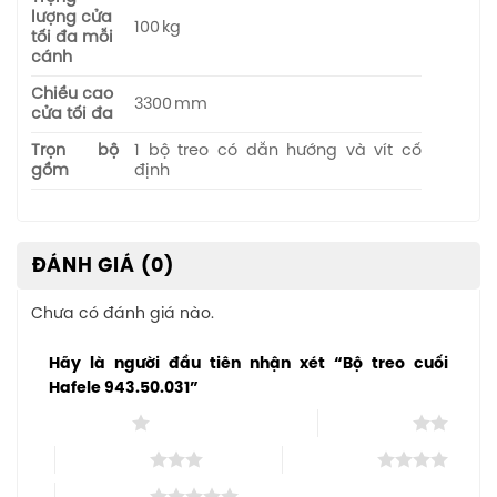
lượng cửa
100 kg
tối đa mỗi
cánh
Chiều cao
3300 mm
cửa tối đa
Trọn bộ
1 bộ treo có dẫn hướng và vít cố
gồm
định
ĐÁNH GIÁ (0)
Chưa có đánh giá nào.
Hãy là người đầu tiên nhận xét “Bộ treo cuối
Hafele 943.50.031”
1 trên 5 sao
2 trên 5 sao
3 trên 5 sao
4 trên 5 sao
5 trên 5 sao