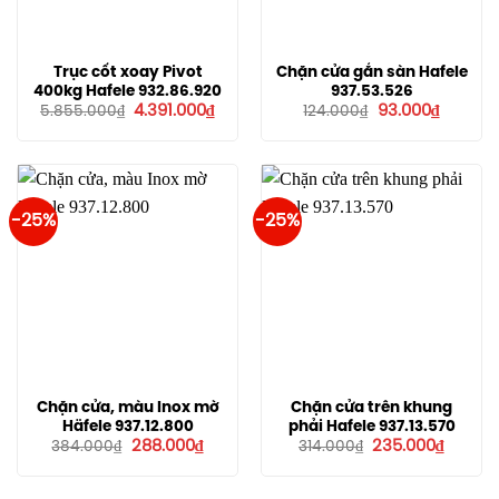
Trục cốt xoay Pivot
Chặn cửa gắn sàn Hafele
400kg Hafele 932.86.920
937.53.526
Giá
Giá
Giá
Giá
4.391.000
₫
93.000
₫
5.855.000
₫
124.000
₫
gốc
hiện
gốc
hiện
là:
tại
là:
tại
5.855.000₫.
là:
124.000₫.
là:
4.391.000₫.
93.000₫
-25%
-25%
Chặn cửa, màu Inox mờ
Chặn cửa trên khung
Häfele 937.12.800
phải Hafele 937.13.570
Giá
Giá
Giá
Giá
288.000
₫
235.000
₫
384.000
₫
314.000
₫
gốc
hiện
gốc
hiện
là:
tại
là:
tại
384.000₫.
là:
314.000₫.
là: