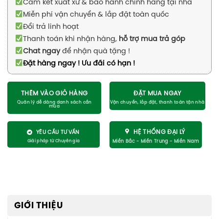
Cam kết xuất xứ & bảo hành chính hãng tại nhà
Miễn phí vận chuyển & lắp đặt toàn quốc
Đổi trả linh hoạt
Thanh toán khi nhận hàng,
hỗ trợ mua trả góp
Chat ngay
để nhận quà tặng !
Đặt hàng ngay ! Ưu đãi có hạn !
THÊM VÀO GIỎ HÀNG
ĐẶT MUA NGAY
HỆ THỐNG ĐẠI LÝ
YÊU CẦU TƯ VẤN
GIỚI THIỆU