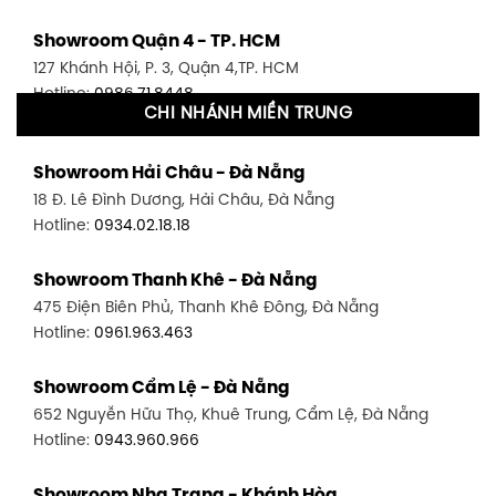
Showroom Quận 4 - TP. HCM
127 Khánh Hội, P. 3, Quận 4,TP. HCM
Hotline:
0986.71.8448
CHI NHÁNH MIỀN TRUNG
Showroom Quận 11 - TP. HCM
Showroom Hải Châu - Đà Nẵng
1411 Đường 3/2, P. 16, Quận 11, TP. HCM
18 Đ. Lê Đình Dương, Hải Châu, Đà Nẵng
Hotline:
0906.256.759
Hotline:
0934.02.18.18
Showroom Quận 7 - TP. HCM
Showroom Thanh Khê - Đà Nẵng
1448 Huỳnh Tấn Phát, Phú Thuận, Quận 7, TP HCM
475 Điện Biên Phủ, Thanh Khê Đông, Đà Nẵng
Hotline:
0946.480.580
Hotline:
0961.963.463
Showroom Bình Thạnh - TP. HCM
Showroom Cẩm Lệ - Đà Nẵng
348 Đ. Bạch Đằng, P. 14, Bình Thạnh, TP HCM
652 Nguyễn Hữu Thọ, Khuê Trung, Cẩm Lệ, Đà Nẵng
Hotline:
0902.716.230
Hotline:
0943.960.966
Showroom Tân Bình 1 - TP. HCM
Showroom Nha Trang - Khánh Hòa