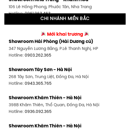
591 Hoàng Văn Thụ, P. 4, Tân Bình, TP HCM
106 Lê Hồng Phong, Phước Tân, Nha Trang
Hotline:
0906.256.759
Hotline:
0961.963.463
CHI NHÁNH MIỀN BẮC
Showroom Tân Bình 2 - TP. HCM
Showroom Vinh - Nghệ An
90 Đ. Cộng Hòa, P. 4, Tân Bình, TP HCM
Mới khai trương
27-29 Nguyễn Sỹ Sách, Hưng Bình, TP Vinh, Nghệ An
Hotline:
0986.71.8448
Showroom Hải Phòng (Hải Dương cũ)
Hotline:
0943.960.966
347 Nguyễn Lương Bằng, P.Lê Thanh Nghị, HP
Showroom Thuận An - Bình Dương
Hotline:
0903.262.365
Showroom Buôn Ma Thuột
66 đường DT743, An Phú, Thuận An, Bình Dương
119 Lê Thánh Tông, Tân Lợi, Buôn Ma Thuột
Hotline:
0902.716.230
Showroom Tây Sơn - Hà Nội
Hotline:
0934.02.18.18
268 Tây Sơn, Trung Liệt, Đống Đa, Hà Nội
Showroom Biên Hòa - Đồng Nai
Hotline:
0943.365.765
452 Nguyễn Ái Quốc, Tân Tiến, TP. Biên Hòa, Đồng Nai
Hotline:
0946.480.580
Showroom Khâm Thiên - Hà Nội
398B Khâm Thiên, Thổ Quan, Đống Đa, Hà Nội
Hotline:
0936.092.365
Showroom Khâm Thiên - Hà Nội