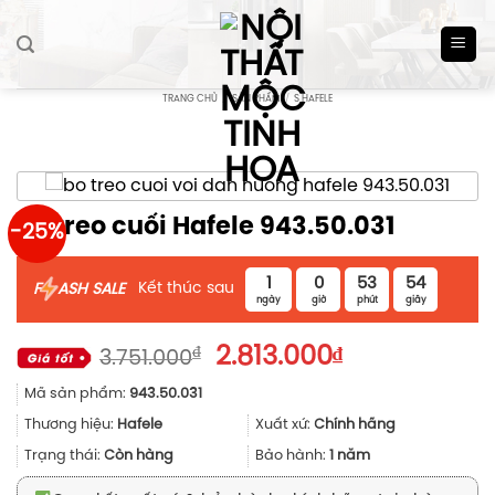
Skip
to
content
TRANG CHỦ
/
SẢN PHẨM
/
S HAFELE
Bộ treo cuối Hafele 943.50.031
-25%
1
0
53
53
Kết thúc sau
F
ASH SALE
ngày
giờ
phút
giây
Giá
Giá
₫
2.813.000
₫
3.751.000
gốc
hiện
Mã sản phẩm:
943.50.031
là:
tại
3.751.000₫.
là:
Thương hiệu:
Hafele
Xuất xứ:
Chính hãng
2.813.000₫.
Trạng thái:
Còn hàng
Bảo hành:
1 năm