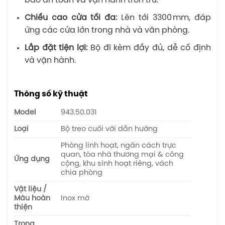
bảo an toàn và vận hành trơn tru.
Chiều cao cửa tối đa:
Lên tới 3300 mm, đáp
ứng các cửa lớn trong nhà và văn phòng.
Lắp đặt tiện lợi:
Bộ đi kèm đầy đủ, dễ cố định
và vận hành.
Thông số kỹ thuật
Model
943.50.031
Loại
Bộ treo cuối với dẫn hướng
Phòng linh hoạt, ngăn cách trực
quan, tòa nhà thương mại & công
Ứng dụng
cộng, khu sinh hoạt riêng, vách
chia phòng
Vật liệu /
Màu hoàn
Inox mờ
thiện
Trọng