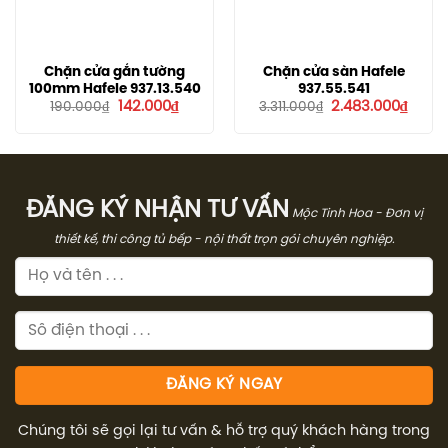
Chặn cửa gắn tường
Chặn cửa sàn Hafele
100mm Hafele 937.13.540
937.55.541
Giá
Giá
Giá
Giá
142.000
₫
2.483.000
₫
190.000
₫
3.311.000
₫
gốc
hiện
gốc
hiện
là:
tại
là:
tại
190.000₫.
là:
3.311.000₫.
là:
142.000₫.
2.483
ĐĂNG KÝ NHẬN TƯ VẤN
Mộc Tinh Hoa - Đơn vị
thiết kế, thi công tủ bếp - nội thất trọn gói chuyên nghiệp.
Chúng tôi sẽ gọi lại tư vấn & hỗ trợ quý khách hàng trong