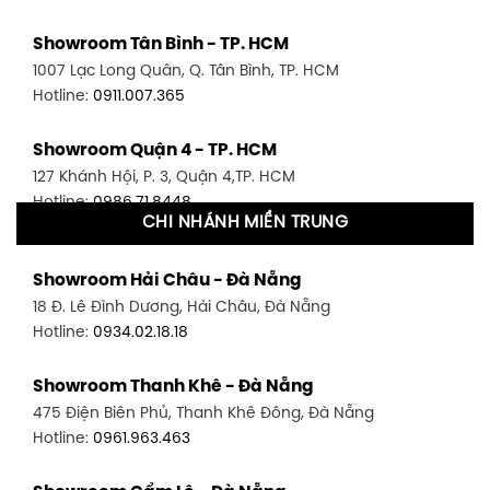
Showroom Tân Bình - TP. HCM
1007 Lạc Long Quân, Q. Tân Bình, TP. HCM
Hotline:
0911.007.365
Showroom Quận 4 - TP. HCM
127 Khánh Hội, P. 3, Quận 4,TP. HCM
Hotline:
0986.71.8448
CHI NHÁNH MIỀN TRUNG
Showroom Quận 11 - TP. HCM
Showroom Hải Châu - Đà Nẵng
1411 Đường 3/2, P. 16, Quận 11, TP. HCM
18 Đ. Lê Đình Dương, Hải Châu, Đà Nẵng
Hotline:
0906.256.759
Hotline:
0934.02.18.18
Showroom Quận 7 - TP. HCM
Showroom Thanh Khê - Đà Nẵng
1448 Huỳnh Tấn Phát, Phú Thuận, Quận 7, TP HCM
475 Điện Biên Phủ, Thanh Khê Đông, Đà Nẵng
Hotline:
0946.480.580
Hotline:
0961.963.463
Showroom Bình Thạnh - TP. HCM