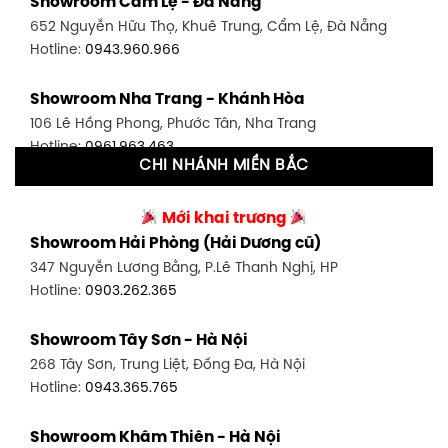
Showroom Cẩm Lệ - Đà Nẵng
348 Đ. Bạch Đằng, P. 14, Bình Thạnh, TP HCM
652 Nguyễn Hữu Thọ, Khuê Trung, Cẩm Lệ, Đà Nẵng
Hotline:
0902.716.230
Hotline:
0943.960.966
Showroom Tân Bình 1 - TP. HCM
Showroom Nha Trang - Khánh Hòa
591 Hoàng Văn Thụ, P. 4, Tân Bình, TP HCM
106 Lê Hồng Phong, Phước Tân, Nha Trang
Hotline:
0906.256.759
Hotline:
0961.963.463
CHI NHÁNH MIỀN BẮC
Showroom Tân Bình 2 - TP. HCM
Showroom Vinh - Nghệ An
90 Đ. Cộng Hòa, P. 4, Tân Bình, TP HCM
Mới khai trương
27-29 Nguyễn Sỹ Sách, Hưng Bình, TP Vinh, Nghệ An
Hotline:
0986.71.8448
Showroom Hải Phòng (Hải Dương cũ)
Hotline:
0943.960.966
347 Nguyễn Lương Bằng, P.Lê Thanh Nghị, HP
Showroom Thuận An - Bình Dương
Hotline:
0903.262.365
Showroom Buôn Ma Thuột
66 đường DT743, An Phú, Thuận An, Bình Dương
119 Lê Thánh Tông, Tân Lợi, Buôn Ma Thuột
Hotline:
0902.716.230
Showroom Tây Sơn - Hà Nội
Hotline:
0934.02.18.18
268 Tây Sơn, Trung Liệt, Đống Đa, Hà Nội
Showroom Biên Hòa - Đồng Nai
Hotline:
0943.365.765
452 Nguyễn Ái Quốc, Tân Tiến, TP. Biên Hòa, Đồng Nai
Hotline:
0946.480.580
Showroom Khâm Thiên - Hà Nội