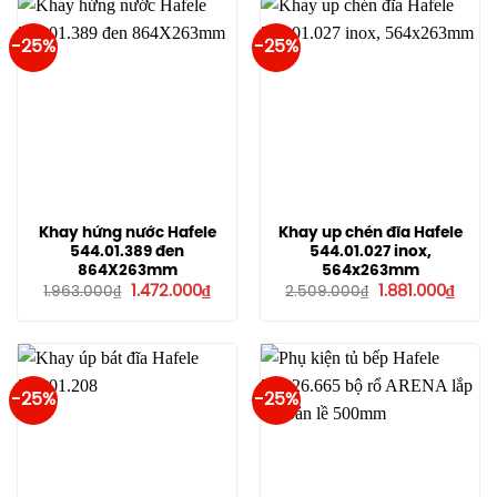
-25%
-25%
Khay hứng nước Hafele
Khay up chén đĩa Hafele
544.01.389 đen
544.01.027 inox,
864X263mm
564x263mm
Giá
Giá
Giá
Giá
1.472.000
₫
1.881.000
₫
1.963.000
₫
2.509.000
₫
gốc
hiện
gốc
hiện
là:
tại
là:
tại
1.963.000₫.
là:
2.509.000₫.
là:
1.472.000₫.
1.881.
-25%
-25%