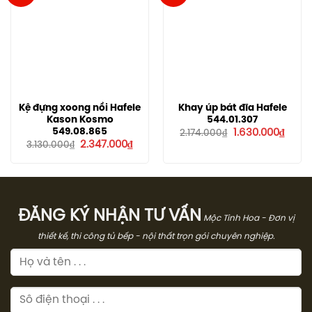
Kệ đựng xoong nồi Hafele
Khay úp bát đĩa Hafele
Kason Kosmo
544.01.307
Giá
Giá
549.08.865
1.630.000
₫
2.174.000
₫
gốc
hiện
Giá
Giá
2.347.000
₫
3.130.000
₫
là:
tại
gốc
hiện
2.174.000₫.
là:
là:
tại
1.630.
3.130.000₫.
là:
2.347.000₫.
ĐĂNG KÝ NHẬN TƯ VẤN
Mộc Tinh Hoa - Đơn vị
thiết kế, thi công tủ bếp - nội thất trọn gói chuyên nghiệp.