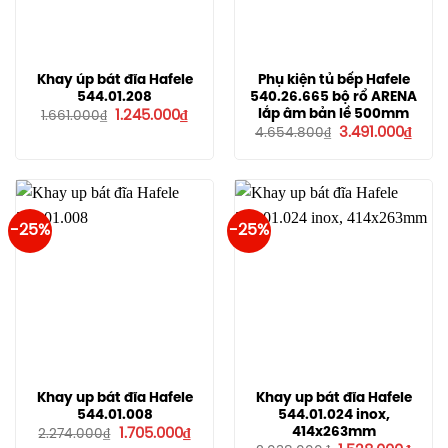
Khay úp bát đĩa Hafele
Phụ kiện tủ bếp Hafele
544.01.208
540.26.665 bộ rổ ARENA
Giá
Giá
lắp âm bản lề 500mm
1.245.000
₫
1.661.000
₫
gốc
hiện
Giá
Giá
3.491.000
₫
4.654.800
₫
là:
tại
gốc
hiện
1.661.000₫.
là:
là:
tại
1.245.000₫.
4.654.800₫.
là:
3.491
-25%
-25%
Khay up bát đĩa Hafele
Khay up bát đĩa Hafele
544.01.008
544.01.024 inox,
Giá
Giá
414x263mm
1.705.000
₫
2.274.000
₫
gốc
hiện