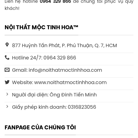
Liên hệ hotline
0964 329 866
để chúng tôi phục vụ quý
khách!
NỘI THẤT MỘC TINH HOA™
877 Huỳnh Tấn Phát, P. Phú Thuận, Q. 7, HCM
Hotline 24/7: 0964 329 866
Gmail: info@noithatmoctinhhoa.com
Website: www.noithatmoctinhhoa.com
Người đại diện: Ông Đinh Tiến Minh
Giấy phép kinh doanh: 0316823056
FANPAGE CỦA CHÚNG TÔI