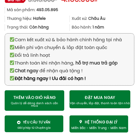
5.515.000
gốc
hiện
Mã sản phẩm:
493.05.895
là:
tại
5.515.000₫.
là:
Thương hiệu:
Hafele
Xuất xứ:
Châu Âu
4.136.000₫.
Trạng thái:
Còn hàng
Bảo hành:
1 năm
Cam kết xuất xứ & bảo hành chính hãng tại nhà
Miễn phí vận chuyển & lắp đặt toàn quốc
Đổi trả linh hoạt
Thanh toán khi nhận hàng,
hỗ trợ mua trả góp
Chat ngay
để nhận quà tặng !
Đặt hàng ngay ! Ưu đãi có hạn !
THÊM VÀO GIỎ HÀNG
ĐẶT MUA NGAY
HỆ THỐNG ĐẠI LÝ
YÊU CẦU TƯ VẤN