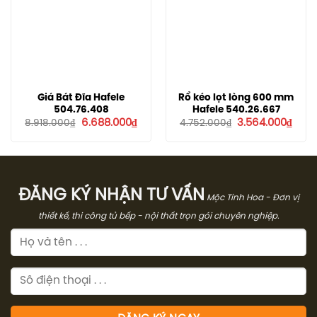
Giá Bát Đĩa Hafele
Rổ kéo lọt lòng 600 mm
504.76.408
Hafele 540.26.667
Giá
Giá
Giá
Giá
6.688.000
₫
3.564.000
₫
8.918.000
₫
4.752.000
₫
gốc
hiện
gốc
hiện
là:
tại
là:
tại
8.918.000₫.
là:
4.752.000₫.
là:
6.688.000₫.
3.564
ĐĂNG KÝ NHẬN TƯ VẤN
Mộc Tinh Hoa - Đơn vị
thiết kế, thi công tủ bếp - nội thất trọn gói chuyên nghiệp.