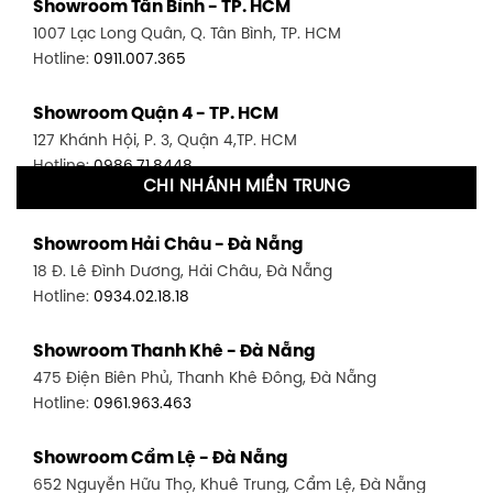
Showroom Tân Bình - TP. HCM
1007 Lạc Long Quân, Q. Tân Bình, TP. HCM
Hotline:
0911.007.365
Showroom Quận 4 - TP. HCM
127 Khánh Hội, P. 3, Quận 4,TP. HCM
Hotline:
0986.71.8448
CHI NHÁNH MIỀN TRUNG
Showroom Quận 11 - TP. HCM
Showroom Hải Châu - Đà Nẵng
1411 Đường 3/2, P. 16, Quận 11, TP. HCM
18 Đ. Lê Đình Dương, Hải Châu, Đà Nẵng
Hotline:
0906.256.759
Hotline:
0934.02.18.18
Showroom Quận 7 - TP. HCM
Showroom Thanh Khê - Đà Nẵng
1448 Huỳnh Tấn Phát, Phú Thuận, Quận 7, TP HCM
475 Điện Biên Phủ, Thanh Khê Đông, Đà Nẵng
Hotline:
0946.480.580
Hotline:
0961.963.463
Showroom Bình Thạnh - TP. HCM
Showroom Cẩm Lệ - Đà Nẵng
348 Đ. Bạch Đằng, P. 14, Bình Thạnh, TP HCM
652 Nguyễn Hữu Thọ, Khuê Trung, Cẩm Lệ, Đà Nẵng
Hotline:
0902.716.230