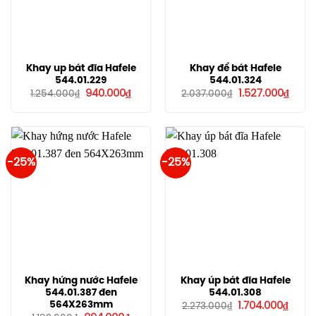
Khay up bát đĩa Hafele
Khay để bát Hafele
544.01.229
544.01.324
Giá
Giá
Giá
Giá
940.000
₫
1.527.000
₫
1.254.000
₫
2.037.000
₫
gốc
hiện
gốc
hiện
là:
tại
là:
tại
1.254.000₫.
là:
2.037.000₫.
là:
940.000₫.
1.527.
-25%
-25%
Khay hứng nước Hafele
Khay úp bát đĩa Hafele
544.01.387 đen
544.01.308
Giá
Giá
564X263mm
1.704.000
₫
2.273.000
₫
gốc
hiện