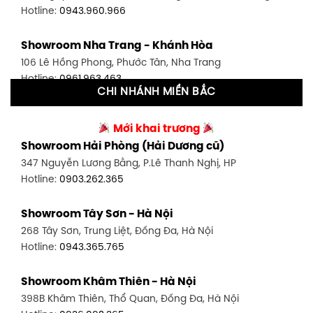
Hotline:
0943.960.966
Showroom Tân Bình 1 - TP. HCM
Showroom Nha Trang - Khánh Hòa
591 Hoàng Văn Thụ, P. 4, Tân Bình, TP HCM
106 Lê Hồng Phong, Phước Tân, Nha Trang
Hotline:
0906.256.759
Hotline:
0961.963.463
CHI NHÁNH MIỀN BẮC
Showroom Tân Bình 2 - TP. HCM
Showroom Vinh - Nghệ An
90 Đ. Cộng Hòa, P. 4, Tân Bình, TP HCM
Mới khai trương
27-29 Nguyễn Sỹ Sách, Hưng Bình, TP Vinh, Nghệ An
Hotline:
0986.71.8448
Showroom Hải Phòng (Hải Dương cũ)
Hotline:
0943.960.966
347 Nguyễn Lương Bằng, P.Lê Thanh Nghị, HP
Showroom Thuận An - Bình Dương
Hotline:
0903.262.365
Showroom Buôn Ma Thuột
66 đường DT743, An Phú, Thuận An, Bình Dương
119 Lê Thánh Tông, Tân Lợi, Buôn Ma Thuột
Hotline:
0902.716.230
Showroom Tây Sơn - Hà Nội
Hotline:
0934.02.18.18
268 Tây Sơn, Trung Liệt, Đống Đa, Hà Nội
Showroom Biên Hòa - Đồng Nai
Hotline:
0943.365.765
452 Nguyễn Ái Quốc, Tân Tiến, TP. Biên Hòa, Đồng Nai
Hotline:
0946.480.580
Showroom Khâm Thiên - Hà Nội
398B Khâm Thiên, Thổ Quan, Đống Đa, Hà Nội