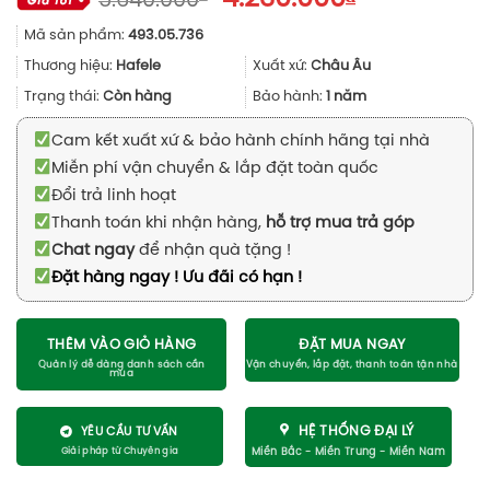
5.640.000
gốc
hiện
Mã sản phẩm:
493.05.736
là:
tại
5.640.000₫.
là:
Thương hiệu:
Hafele
Xuất xứ:
Châu Âu
4.230.000₫.
Trạng thái:
Còn hàng
Bảo hành:
1 năm
Cam kết xuất xứ & bảo hành chính hãng tại nhà
Miễn phí vận chuyển & lắp đặt toàn quốc
Đổi trả linh hoạt
Thanh toán khi nhận hàng,
hỗ trợ mua trả góp
Chat ngay
để nhận quà tặng !
Đặt hàng ngay ! Ưu đãi có hạn !
THÊM VÀO GIỎ HÀNG
ĐẶT MUA NGAY
HỆ THỐNG ĐẠI LÝ
YÊU CẦU TƯ VẤN