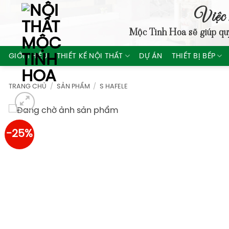
Skip
Việc 
to
Mộc Tinh Hoa
sẽ giúp qu
content
GIỚI THIỆU
THIẾT KẾ NỘI THẤT
DỰ ÁN
THIẾT BỊ BẾP
TRANG CHỦ
/
SẢN PHẨM
/
S HAFELE
-25%