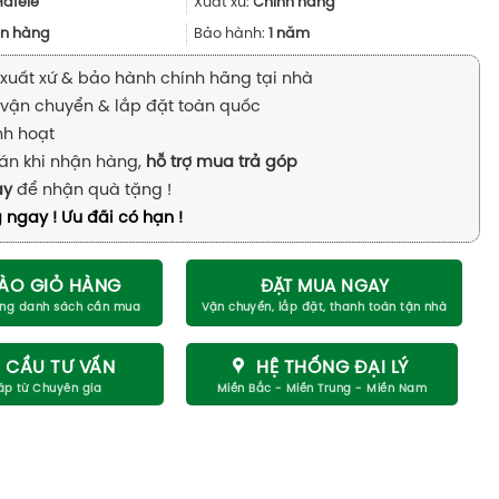
43.930.000₫.
là:
Hafele
Xuất xứ:
Chính hãng
32.947.000₫.
n hàng
Bảo hành:
1 năm
xuất xứ & bảo hành chính hãng tại nhà
vận chuyển & lắp đặt toàn quốc
inh hoạt
án khi nhận hàng,
hỗ trợ mua trả góp
ay
để nhận quà tặng !
 ngay ! Ưu đãi có hạn !
ÀO GIỎ HÀNG
ĐẶT MUA NGAY
 CẦU TƯ VẤN
HỆ THỐNG ĐẠI LÝ