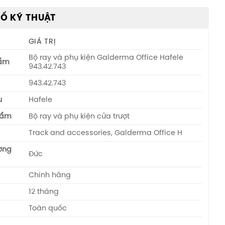
Ố KỸ THUẬT
GIÁ TRỊ
Bộ ray và phụ kiện Galderma Office Hafele
hẩm
943.42.743
943.42.743
u
Hafele
hẩm
Bộ ray và phụ kiện cửa trượt
Track and accessories, Galderma Office H
ương
Đức
Chính hãng
12 tháng
Toàn quốc