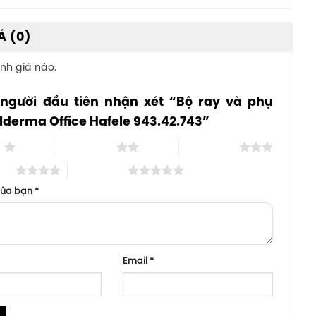
Á (0)
nh giá nào.
 người đầu tiên nhận xét “Bộ ray và phụ
lderma Office Hafele 943.42.743”
o
2 trên 5 sao
3 trên 5 sao
 sao
5 trên 5 sao
của bạn
*
Email
*