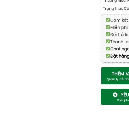
Thương hiệu:
Trạng thái:
Cò
Cam kết 
Miễn phí 
Đổi trả l
Thanh to
Chat ng
Đặt hàng
THÊM V
YÊU