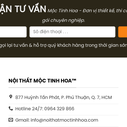
̣N TƯ VẤN
Mộc Tinh Hoa - Đơn vị thiết kế, thi 
gói chuyên nghiệp.
gọi lại tư vấn & hỗ trợ quý khách hàng trong thời gian sớ
NỘI THẤT MỘC TINH HOA™
877 Huỳnh Tấn Phát, P. Phú Thuận, Q. 7, HCM
Hotline 24/7: 0964 329 866
Gmail: info@noithatmoctinhhoa.com