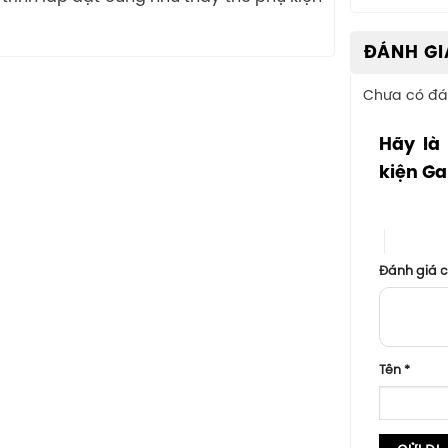
ĐÁNH GI
Chưa có đá
Hãy là
kiện Ga
1 trên 5 sa
4 trên 5
Đánh giá 
Tên
*