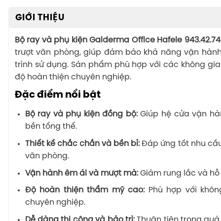
GIỚI THIỆU
Bộ ray và phụ kiện Galderma Office Hafele 943.42.7
trượt văn phòng, giúp đảm bảo khả năng vận hành 
trình sử dụng. Sản phẩm phù hợp với các không gia
độ hoàn thiện chuyên nghiệp.
Đặc điểm nổi bật
Bộ ray và phụ kiện đồng bộ:
Giúp hệ cửa vận hàn
bền tổng thể.
Thiết kế chắc chắn và bền bỉ:
Đáp ứng tốt nhu cầ
văn phòng.
Vận hành êm ái và mượt mà:
Giảm rung lắc và hỗ
Độ hoàn thiện thẩm mỹ cao:
Phù hợp với không
chuyên nghiệp.
Dễ dàng thi công và bảo trì:
Thuận tiện trong quá 