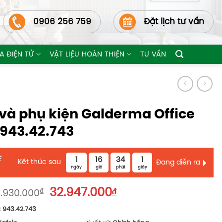
0906 256 759
Đặt lịch tư vấn
A ĐIỆN TỬ
VẬT LIỆU HOÀN THIỆN
TƯ VẤN
 và phụ kiện Galderma Office
 943.42.743
E
1
16
33
59
Kết thúc sau
Đang diễn ra
ngày
giờ
phút
giây
Giá
Giá
₫
32.947.000
₫
.930.000
gốc
hiện
:
943.42.743
là:
tại