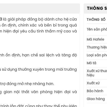
THÔNG S
43
là giải pháp đồng bộ dành cho hệ cửa
THÔNG SỐ
ổn định, chính xác và bền bỉ trong quá
Tên sản p
n hiện đại yêu cầu tính thẩm mỹ cao và
Mã Hafele
Thương hiệ
h ổn định, hạn chế sai lệch và tăng độ
Loại sản p
Mô tả
u sử dụng thường xuyên trong môi trường
Xuất xứ th
hiệu
Xuất xứ
 trợ đóng mở nhẹ nhàng hơn.
Bảo hành
 gian nội thất văn phòng hiện đại và
Giao hàng
trình lắp đặt cũng như thay thế phụ kiện