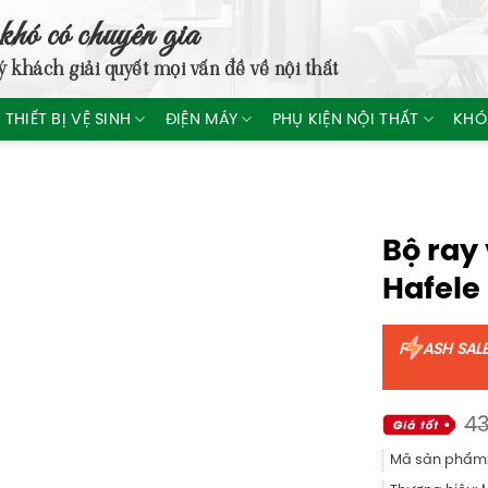
khó có chuyên gia
ý khách giải quyết mọi vấn đề về nội thất
THIẾT BỊ VỆ SINH
ĐIỆN MÁY
PHỤ KIỆN NỘI THẤT
KHÓ
Bộ ray
Hafele
F
ASH SAL
43
Mã sản phẩm