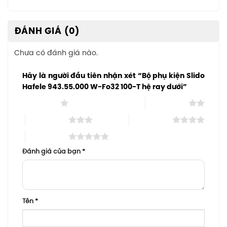
ĐÁNH GIÁ (0)
Chưa có đánh giá nào.
Hãy là người đầu tiên nhận xét “Bộ phụ kiện Slido
Hafele 943.55.000 W-Fo32 100-T hệ ray dưới”
1 trên 5 sao
2 trên 5 sao
3 trên 5 sao
4 trên 5 sao
5 trên 5 sao
Đánh giá của bạn
*
Tên
*