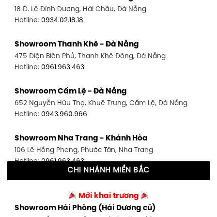
18 Đ. Lê Đình Dương, Hải Châu, Đà Nẵng
Hotline:
0906.256.759
Hotline:
0934.02.18.18
Showroom Quận 7 - TP. HCM
Showroom Thanh Khê - Đà Nẵng
1448 Huỳnh Tấn Phát, Phú Thuận, Quận 7, TP HCM
475 Điện Biên Phủ, Thanh Khê Đông, Đà Nẵng
Hotline:
0946.480.580
Hotline:
0961.963.463
Showroom Bình Thạnh - TP. HCM
Showroom Cẩm Lệ - Đà Nẵng
348 Đ. Bạch Đằng, P. 14, Bình Thạnh, TP HCM
652 Nguyễn Hữu Thọ, Khuê Trung, Cẩm Lệ, Đà Nẵng
Hotline:
0902.716.230
Hotline:
0943.960.966
Showroom Tân Bình 1 - TP. HCM
Showroom Nha Trang - Khánh Hòa
591 Hoàng Văn Thụ, P. 4, Tân Bình, TP HCM
106 Lê Hồng Phong, Phước Tân, Nha Trang
Hotline:
0906.256.759
Hotline:
0961.963.463
CHI NHÁNH MIỀN BẮC
Showroom Tân Bình 2 - TP. HCM
Showroom Vinh - Nghệ An
90 Đ. Cộng Hòa, P. 4, Tân Bình, TP HCM
Mới khai trương
27-29 Nguyễn Sỹ Sách, Hưng Bình, TP Vinh, Nghệ An
Hotline:
0986.71.8448
Showroom Hải Phòng (Hải Dương cũ)
Hotline:
0943.960.966