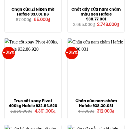
Chặn cửa Zi Niken mờ
Chốt đẩy cửa nam châm
Hafele 937.01.116
màu đen Hafele
Giá
Giá
938.77.001
65.000
₫
87.000
₫
gốc
hiện
Giá
Giá
2.748.000
₫
3.665.000
₫
là:
tại
gốc
hiện
87.000₫.
là:
là:
tại
65.000₫.
3.665.000₫.
là:
2.748
-25%
-25%
Trục cốt xoay Pivot
Chặn cửa nam châm
400kg Hafele 932.86.920
Hafele 938.30.031
Giá
Giá
Giá
Giá
4.391.000
₫
312.000
₫
5.855.000
₫
417.000
₫
gốc
hiện
gốc
hiện
là:
tại
là:
tại
5.855.000₫.
là:
417.000₫.
là:
4.391.000₫.
312.000