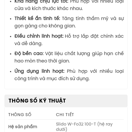
Khả năng chịu lực tốt:
Phù hợp với nhiều loại
cửa và kích thước khác nhau.
Thiết kế ẩn tinh tế:
Tăng tính thẩm mỹ và sự
gọn gàng cho không gian.
Điều chỉnh linh hoạt:
Hỗ trợ lắp đặt chính xác
và dễ dàng.
Độ bền cao:
Vật liệu chất lượng giúp hạn chế
hao mòn theo thời gian.
Ứng dụng linh hoạt:
Phù hợp với nhiều loại
công trình và mục đích sử dụng.
THÔNG SỐ KỸ THUẬT
THÔNG SỐ
CHI TIẾT
Slido W-Fo32 100-T (hệ ray
Hệ sản phẩm
dưới)