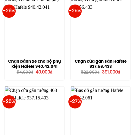
-26%
-25%
Chặn bánh xe cho bộ phụ
Chặn cửa gắn sàn Hafele
kiện Hafele 940.42.041
937.56.433
Giá
Giá
Giá
Giá
40.000
₫
391.000
₫
54.000
₫
522.000
₫
gốc
hiện
gốc
hiện
là:
tại
là:
tại
54.000₫.
là:
522.000₫.
là:
40.000₫.
391.000
-25%
-27%