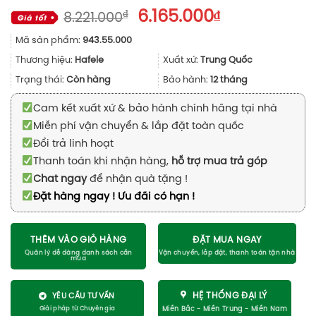
Giá
Giá
₫
6.165.000
₫
8.221.000
gốc
hiện
Mã sản phẩm:
943.55.000
là:
tại
8.221.000₫.
là:
Thương hiệu:
Hafele
Xuất xứ:
Trung Quốc
6.165.000₫.
Trạng thái:
Còn hàng
Bảo hành:
12 tháng
Cam kết xuất xứ & bảo hành chính hãng tại nhà
Miễn phí vận chuyển & lắp đặt toàn quốc
Đổi trả linh hoạt
Thanh toán khi nhận hàng,
hỗ trợ mua trả góp
Chat ngay
để nhận quà tặng !
Đặt hàng ngay ! Ưu đãi có hạn !
THÊM VÀO GIỎ HÀNG
ĐẶT MUA NGAY
HỆ THỐNG ĐẠI LÝ
YÊU CẦU TƯ VẤN