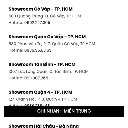
Showroom Gò Vấp - TP. HCM
603 Quang Trung, Q. Gò Vấp, TP HCM
Hotline:
0902.227.365
Showroom Quận Gò Vấp - TP. HCM
580 Phan Văn Trị, P. 7, Quận Gò Vấp, TP HCM
Hotline:
0936.35.63.63
Showroom Tân Bình - TP. HCM
1007 Lạc Long Quân, Q. Tân Bình, TP. HCM
Hotline:
0911.007.365
Showroom Quận 4 - TP. HCM
127 Khánh Hội, P. 3, Quận 4,TP. HCM
Hotline:
0986.71.8448
CHI NHÁNH MIỀN TRUNG
Showroom Quận 11 - TP. HCM
Showroom Hải Châu - Đà Nẵng
1411 Đường 3/2, P. 16, Quận 11, TP. HCM