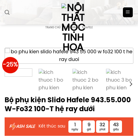
Skip
to
content
TRANG CHỦ
/
SẢN PHẨM
/
S HAFELE
-25%
Bộ phụ kiện Slido Hafele 943.55.000
W-Fo32 100-T hệ ray dưới
1
9
32
42
Kết thúc sau
F
ASH SALE
ngày
giờ
phút
giây