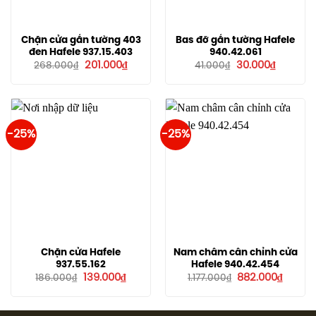
Chặn cửa gắn tường 403
Bas đỡ gắn tường Hafele
đen Hafele 937.15.403
940.42.061
Giá
Giá
Giá
Giá
201.000
₫
30.000
₫
268.000
₫
41.000
₫
gốc
hiện
gốc
hiện
là:
tại
là:
tại
268.000₫.
là:
41.000₫.
là:
201.000₫.
30.000₫.
-25%
-25%
Chặn cửa Hafele
Nam châm cân chỉnh cửa
937.55.162
Hafele 940.42.454
Giá
Giá
Giá
Giá
139.000
₫
882.000
₫
186.000
₫
1.177.000
₫
gốc
hiện
gốc
hiện
là:
tại
là:
tại
186.000₫.
là:
1.177.000₫.
là:
139.000₫.
882.00