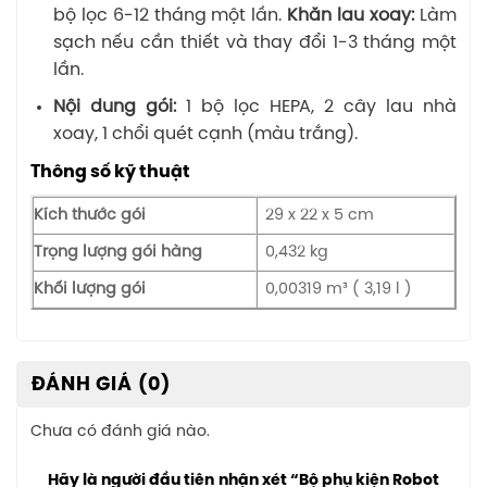
bộ lọc 6-12 tháng một lần.
Khăn lau xoay:
Làm
sạch nếu cần thiết và thay đổi 1-3 tháng một
lần.
Nội dung gói:
1 bộ lọc HEPA, 2 cây lau nhà
xoay, 1 chổi quét cạnh (màu trắng).
Thông số kỹ thuật
Kích thước gói
29 x 22 x 5 cm
Trọng lượng gói hàng
0,432 kg
Khối lượng gói
0,00319 m³ ( ​​​​3,19 l )
ĐÁNH GIÁ (0)
Chưa có đánh giá nào.
Hãy là người đầu tiên nhận xét “Bộ phụ kiện Robot