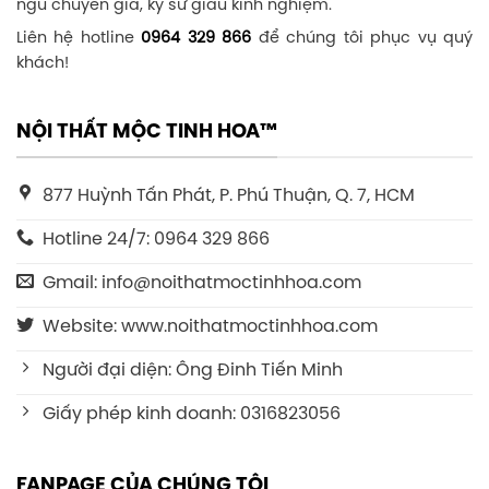
ngũ chuyên gia, kỹ sư giàu kinh nghiệm.
Liên hệ hotline
0964 329 866
để chúng tôi phục vụ quý
khách!
NỘI THẤT MỘC TINH HOA™
877 Huỳnh Tấn Phát, P. Phú Thuận, Q. 7, HCM
Hotline 24/7: 0964 329 866
Gmail: info@noithatmoctinhhoa.com
Website: www.noithatmoctinhhoa.com
Người đại diện: Ông Đinh Tiến Minh
Giấy phép kinh doanh: 0316823056
FANPAGE CỦA CHÚNG TÔI