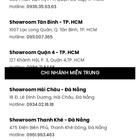
Hotline:
0936.35.63.63
Showroom Tân Bình - TP. HCM
1007 Lạc Long Quân, Q. Tân Bình, TP. HCM
Hotline:
0911.007.365
Showroom Quận 4 - TP. HCM
127 Khánh Hội, P. 3, Quận 4,TP. HCM
Hotline:
0986.71.8448
CHI NHÁNH MIỀN TRUNG
Showroom Quận 11 - TP. HCM
Showroom Hải Châu - Đà Nẵng
1411 Đường 3/2, P. 16, Quận 11, TP. HCM
18 Đ. Lê Đình Dương, Hải Châu, Đà Nẵng
Hotline:
0906.256.759
Hotline:
0934.02.18.18
Showroom Quận 7 - TP. HCM
Showroom Thanh Khê - Đà Nẵng
1448 Huỳnh Tấn Phát, Phú Thuận, Quận 7, TP HCM
475 Điện Biên Phủ, Thanh Khê Đông, Đà Nẵng
Hotline:
0946.480.580
Hotline:
0961.963.463