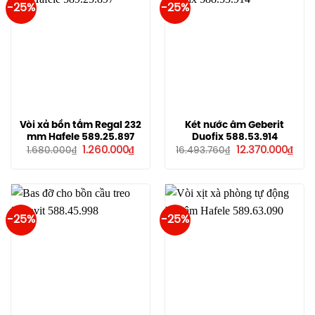
-25%
-25%
Vòi xả bồn tắm Regal 232
Két nước âm Geberit
mm Hafele 589.25.897
Duofix 588.53.914
Giá
Giá
Giá
Giá
1.260.000
₫
12.370.000
₫
1.680.000
₫
16.493.760
₫
gốc
hiện
gốc
hiện
là:
tại
là:
tại
1.680.000₫.
là:
16.493.760₫.
là:
1.260.000₫.
12.3
-25%
-25%