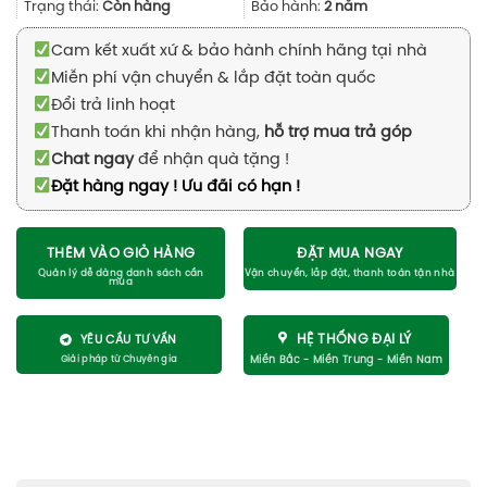
Trạng thái:
Còn hàng
Bảo hành:
2 năm
Cam kết xuất xứ & bảo hành chính hãng tại nhà
Miễn phí vận chuyển & lắp đặt toàn quốc
Đổi trả linh hoạt
Thanh toán khi nhận hàng,
hỗ trợ mua trả góp
Chat ngay
để nhận quà tặng !
Đặt hàng ngay ! Ưu đãi có hạn !
THÊM VÀO GIỎ HÀNG
ĐẶT MUA NGAY
HỆ THỐNG ĐẠI LÝ
YÊU CẦU TƯ VẤN