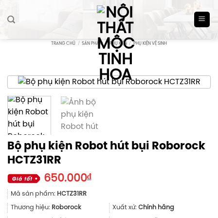
Skip
to
content
TRANG CHỦ
/
SẢN PHẨM
/
PHỤ KIỆN
/
PHỤ KIỆN VỆ SINH
Bộ phụ kiện Robot hút bụi Roborock
HCTZ31RR
650.000
₫
Mã sản phẩm:
HCTZ31RR
Thương hiệu:
Roborock
Xuất xứ:
Chính hãng