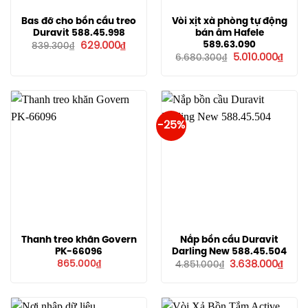
Bas đỡ cho bồn cầu treo
Vòi xịt xà phòng tự động
Duravit 588.45.998
bán âm Hafele
Giá
Giá
589.63.090
629.000
₫
839.300
₫
gốc
hiện
Giá
Giá
5.010.000
₫
6.680.300
₫
là:
tại
gốc
hiện
839.300₫.
là:
là:
tại
629.000₫.
6.680.300₫.
là:
5.010
-25%
Thanh treo khăn Govern
Nắp bồn cầu Duravit
PK-66096
Darling New 588.45.504
Giá
Giá
865.000
₫
3.638.000
₫
4.851.000
₫
gốc
hiện
là:
tại
4.851.000₫.
là:
3.638