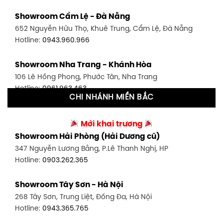
Showroom Bình Thạnh - TP. HCM
Showroom Cẩm Lệ - Đà Nẵng
348 Đ. Bạch Đằng, P. 14, Bình Thạnh, TP HCM
652 Nguyễn Hữu Thọ, Khuê Trung, Cẩm Lệ, Đà Nẵng
Hotline:
0902.716.230
Hotline:
0943.960.966
Showroom Tân Bình 1 - TP. HCM
Showroom Nha Trang - Khánh Hòa
591 Hoàng Văn Thụ, P. 4, Tân Bình, TP HCM
106 Lê Hồng Phong, Phước Tân, Nha Trang
Hotline:
0906.256.759
Hotline:
0961.963.463
CHI NHÁNH MIỀN BẮC
Showroom Tân Bình 2 - TP. HCM
Showroom Vinh - Nghệ An
90 Đ. Cộng Hòa, P. 4, Tân Bình, TP HCM
Mới khai trương
27-29 Nguyễn Sỹ Sách, Hưng Bình, TP Vinh, Nghệ An
Hotline:
0986.71.8448
Showroom Hải Phòng (Hải Dương cũ)
Hotline:
0943.960.966
347 Nguyễn Lương Bằng, P.Lê Thanh Nghị, HP
Showroom Thuận An - Bình Dương
Hotline:
0903.262.365
Showroom Buôn Ma Thuột
66 đường DT743, An Phú, Thuận An, Bình Dương
119 Lê Thánh Tông, Tân Lợi, Buôn Ma Thuột
Hotline:
0902.716.230
Showroom Tây Sơn - Hà Nội
Hotline:
0934.02.18.18
268 Tây Sơn, Trung Liệt, Đống Đa, Hà Nội
Showroom Biên Hòa - Đồng Nai
Hotline:
0943.365.765
452 Nguyễn Ái Quốc, Tân Tiến, TP. Biên Hòa, Đồng Nai
Hotline:
0946.480.580