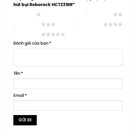
hút bụi Roborock HCTZ31RR”
1 trên 5 sao
2 trên 5 sao
3 trên 5 sao
4 trên 5 sao
5 trên 5 sao
Đánh giá của bạn
*
Tên
*
Email
*