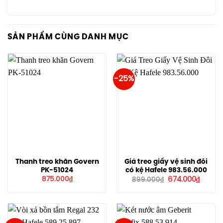
SẢN PHẨM CÙNG DANH MỤC
-25%
Thanh treo khăn Govern
Giá treo giấy vệ sinh đôi
PK-51024
có kệ Hafele 983.56.000
Giá
Giá
875.000
₫
674.000
₫
899.000
₫
gốc
hiện
là:
tại
899.000₫.
là:
674.00