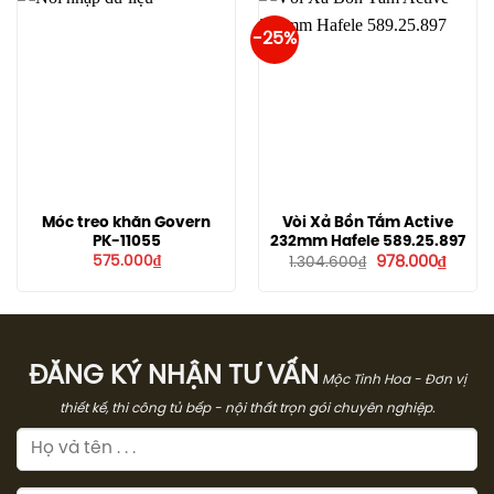
-25%
Móc treo khăn Govern
Vòi Xả Bồn Tắm Active
PK-11055
232mm Hafele 589.25.897
Giá
Giá
575.000
₫
978.000
₫
1.304.600
₫
gốc
hiện
là:
tại
1.304.600₫.
là:
978.00
ĐĂNG KÝ NHẬN TƯ VẤN
Mộc Tinh Hoa - Đơn vị
thiết kế, thi công tủ bếp - nội thất trọn gói chuyên nghiệp.