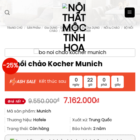
Skip
to
content
TRANG CHỦ
/
SẢN PHẨM
/
GIA DỤNG - DỤNG CỤ BẾP
/
ĐỒ GIA DỤNG
/
NỒI & CHẢO
/
BỘ NỒI
CHẢO
/
BỘ NỒI CHẢO KOCHER
Bộ nồi chảo Kocher Munich
-25%
0
22
0
1
Kết thúc sau
F
ASH SALE
ngày
giờ
phút
giây
Giá
Giá
₫
7.162.000
₫
9.550.000
gốc
hiện
Mã sản phẩm:
Munich
là:
tại
9.550.000₫.
là:
Thương hiệu:
Hafele
Xuất xứ:
Trung Quốc
7.162.000₫.
Trạng thái:
Còn hàng
Bảo hành:
2 năm