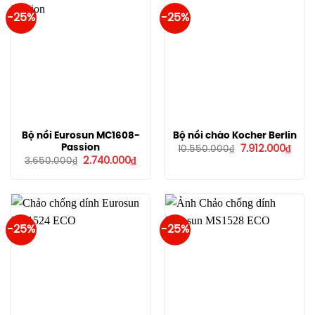
-25%
-25%
Bộ nồi Eurosun MC1608-
Bộ nồi chào Kocher Berlin
Giá
Giá
Passion
7.912.000
₫
10.550.000
₫
gốc
hiện
Giá
Giá
2.740.000
₫
3.650.000
₫
là:
tại
gốc
hiện
10.550.000₫.
là:
là:
tại
7.912
3.650.000₫.
là:
2.740.000₫.
-25%
-25%