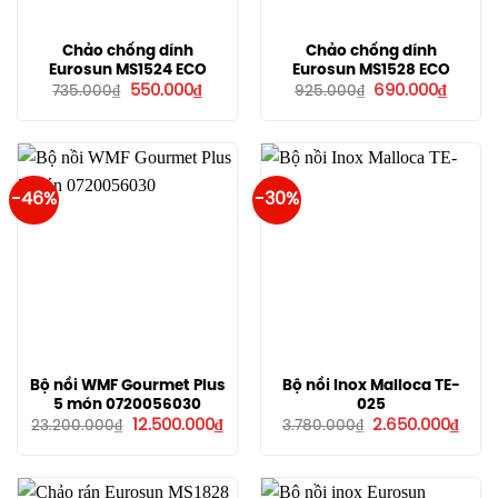
Chảo chống dính
Chảo chống dính
Eurosun MS1524 ECO
Eurosun MS1528 ECO
Giá
Giá
Giá
Giá
550.000
₫
690.000
₫
735.000
₫
925.000
₫
gốc
hiện
gốc
hiện
là:
tại
là:
tại
735.000₫.
là:
925.000₫.
là:
550.000₫.
690.00
-46%
-30%
Bộ nồi WMF Gourmet Plus
Bộ nồi Inox Malloca TE-
5 món 0720056030
025
Giá
Giá
Giá
Giá
12.500.000
₫
2.650.000
₫
23.200.000
₫
3.780.000
₫
gốc
hiện
gốc
hiện
là:
tại
là:
tại
23.200.000₫.
là:
3.780.000₫.
là:
12.500.000₫.
2.650