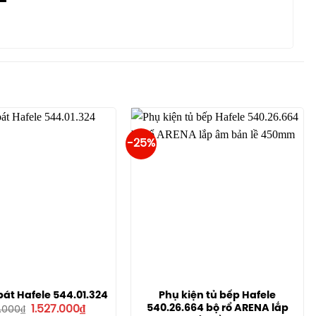
-25%
át Hafele 544.01.324
Phụ kiện tủ bếp Hafele
Giá
Giá
540.26.664 bộ rổ ARENA lắp
1.527.000
₫
.000
₫