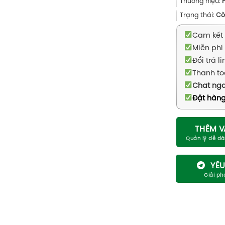
Thương hiệu:
Trạng thái:
Cò
Cam kết 
Miễn phí 
Đổi trả l
Thanh to
Chat ng
Đặt hàng
THÊM V
YÊU