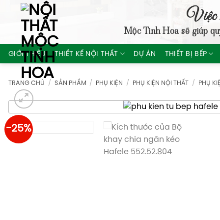
Skip
Việc 
to
Mộc Tinh Hoa
sẽ giúp qu
content
GIỚI THIỆU
THIẾT KẾ NỘI THẤT
DỰ ÁN
THIẾT BỊ BẾP
TRANG CHỦ
/
SẢN PHẨM
/
PHỤ KIỆN
/
PHỤ KIỆN NỘI THẤT
/
PHỤ KI
-25%