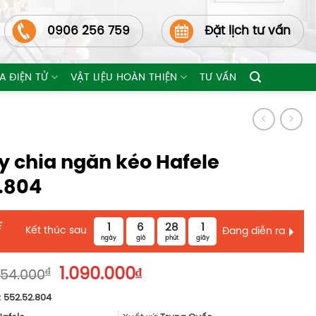
0906 256 759
Đặt lịch tư vấn
A ĐIỆN TỬ
VẬT LIỆU HOÀN THIỆN
TƯ VẤN
y chia ngăn kéo Hafele
.804
E
1
6
27
59
Kết thúc sau
Đang diễn ra
ngày
giờ
phút
giây
Giá
Giá
₫
1.090.000
₫
454.000
gốc
hiện
:
552.52.804
là:
tại