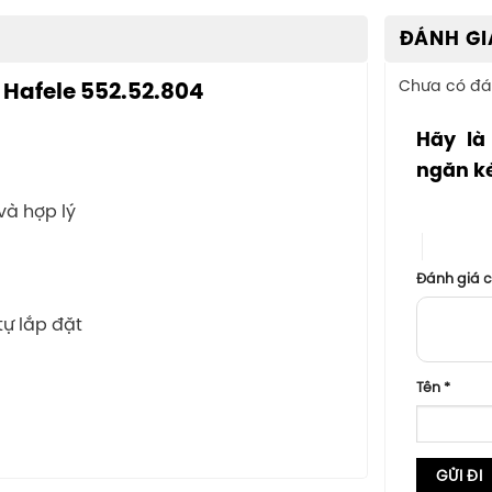
ĐÁNH GI
Chưa có đá
 Hafele 552.52.804
Hãy là
ngăn ké
1 trên 5 sa
và hợp lý
4 trên 5
Đánh giá 
tự lắp đặt
Tên
*