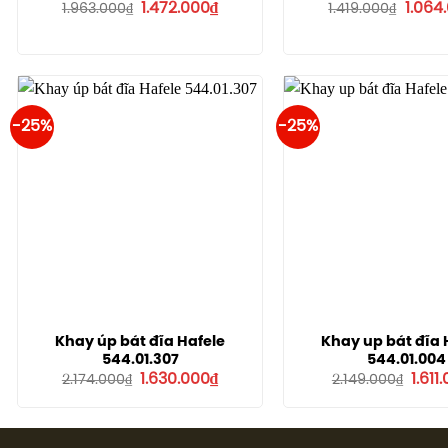
Giá
Giá
Giá
1.472.000
₫
1.064
1.963.000
₫
1.419.000
₫
gốc
hiện
gốc
là:
tại
là:
1.963.000₫.
là:
1.419.
1.472.000₫.
-25%
-25%
Khay úp bát đĩa Hafele
Khay up bát đĩa 
544.01.307
544.01.004
Giá
Giá
Giá
1.630.000
₫
1.611
2.174.000
₫
2.149.000
₫
gốc
hiện
gốc
là:
tại
là:
2.174.000₫.
là:
2.149
1.630.000₫.