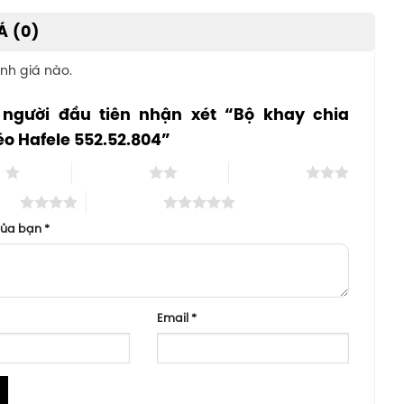
Á (0)
nh giá nào.
 người đầu tiên nhận xét “Bộ khay chia
o Hafele 552.52.804”
o
2 trên 5 sao
3 trên 5 sao
 sao
5 trên 5 sao
của bạn
*
Email
*