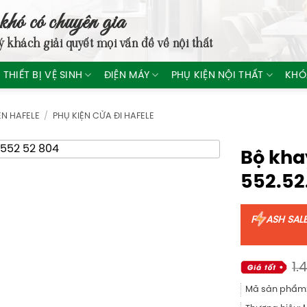
khó có chuyên gia
ý khách giải quyết mọi vấn đề về nội thất
THIẾT BỊ VỆ SINH
ĐIỆN MÁY
PHỤ KIỆN NỘI THẤT
KHÓ
ỆN HAFELE
/
PHỤ KIỆN CỬA ĐI HAFELE
Bộ kha
552.52
F
ASH SAL
1.
Mã sản phẩm