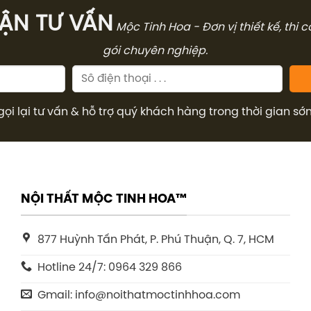
̣N TƯ VẤN
Mộc Tinh Hoa - Đơn vị thiết kế, thi 
gói chuyên nghiệp.
gọi lại tư vấn & hỗ trợ quý khách hàng trong thời gian sớ
NỘI THẤT MỘC TINH HOA™
877 Huỳnh Tấn Phát, P. Phú Thuận, Q. 7, HCM
Hotline 24/7: 0964 329 866
Gmail: info@noithatmoctinhhoa.com