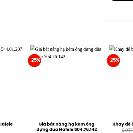
-25%
-25%
Hafele
Giá bát nâng hạ kèm ống
Khay để b
đựng đũa Hafele 504.76.142
2.037