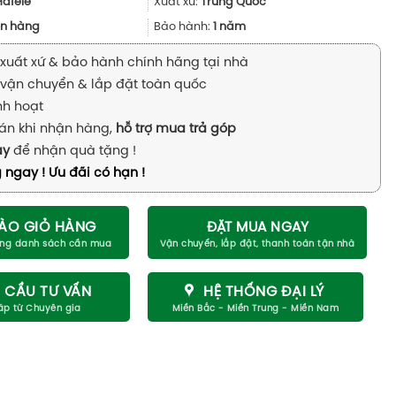
1.454.000₫.
là:
Hafele
Xuất xứ:
Trung Quốc
1.090.000₫.
n hàng
Bảo hành:
1 năm
xuất xứ & bảo hành chính hãng tại nhà
vận chuyển & lắp đặt toàn quốc
inh hoạt
án khi nhận hàng,
hỗ trợ mua trả góp
ay
để nhận quà tặng !
 ngay ! Ưu đãi có hạn !
ÀO GIỎ HÀNG
ĐẶT MUA NGAY
 CẦU TƯ VẤN
HỆ THỐNG ĐẠI LÝ