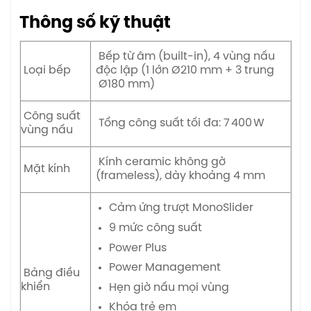
Thông số kỹ thuật
Bếp từ âm (built-in), 4 vùng nấu
Loại bếp
độc lập (1 lớn Ø210 mm + 3 trung
Ø180 mm)
Công suất
Tổng công suất tối đa: 7 400 W
vùng nấu
Kính ceramic không gờ
Mặt kính
(frameless), dày khoảng 4 mm
Cảm ứng trượt MonoSlider
9 mức công suất
Power Plus
Power Management
Bảng điều
khiển
Hẹn giờ nấu mọi vùng
Khóa trẻ em