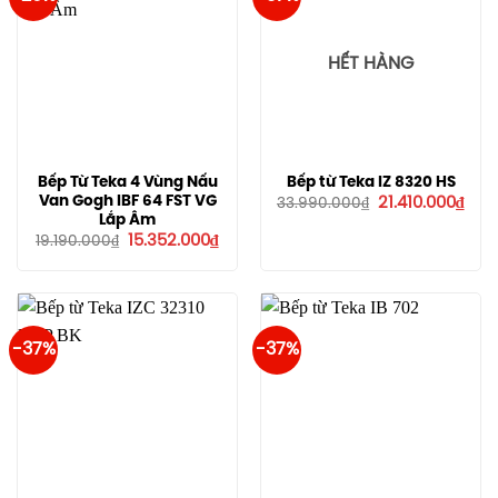
HẾT HÀNG
Bếp Từ Teka 4 Vùng Nấu
Bếp từ Teka IZ 8320 HS
Giá
Giá
Van Gogh IBF 64 FST VG
21.410.000
₫
33.990.000
₫
gốc
hiện
Lắp Âm
là:
tại
Giá
Giá
15.352.000
₫
19.190.000
₫
33.990.000₫.
là:
gốc
hiện
21.4
là:
tại
19.190.000₫.
là:
15.352.000₫.
-37%
-37%