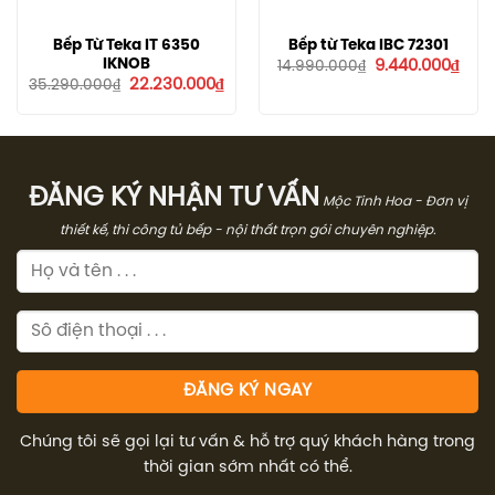
Bếp Từ Teka IT 6350
Bếp từ Teka IBC 72301
Giá
Giá
IKNOB
9.440.000
₫
14.990.000
₫
gốc
hiện
Giá
Giá
22.230.000
₫
35.290.000
₫
là:
tại
gốc
hiện
14.990.000₫.
là:
là:
tại
9.44
35.290.000₫.
là:
22.230.000₫.
ĐĂNG KÝ NHẬN TƯ VẤN
Mộc Tinh Hoa - Đơn vị
thiết kế, thi công tủ bếp - nội thất trọn gói chuyên nghiệp.
Chúng tôi sẽ gọi lại tư vấn & hỗ trợ quý khách hàng trong
thời gian sớm nhất có thể.