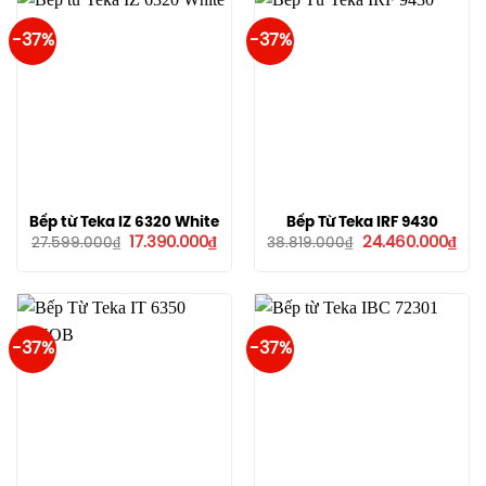
-37%
-37%
Bếp từ Teka IZ 6320 White
Bếp Từ Teka IRF 9430
Giá
Giá
Giá
Giá
17.390.000
₫
24.460.000
₫
27.599.000
₫
38.819.000
₫
gốc
hiện
gốc
hiệ
là:
tại
là:
tại
27.599.000₫.
là:
38.819.000₫.
là:
17.390.000₫.
24.
-37%
-37%