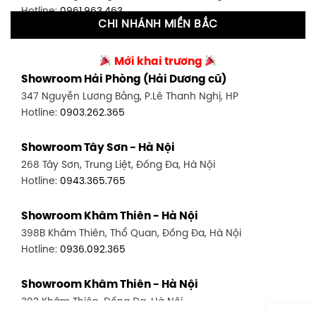
Hotline:
0961.963.463
CHI NHÁNH MIỀN BẮC
Showroom Tân Bình 2 - TP. HCM
Showroom Vinh - Nghệ An
90 Đ. Cộng Hòa, P. 4, Tân Bình, TP HCM
Mới khai trương
27-29 Nguyễn Sỹ Sách, Hưng Bình, TP Vinh, Nghệ An
Hotline:
0986.71.8448
Showroom Hải Phòng (Hải Dương cũ)
Hotline:
0943.960.966
347 Nguyễn Lương Bằng, P.Lê Thanh Nghị, HP
Showroom Thuận An - Bình Dương
Hotline:
0903.262.365
Showroom Buôn Ma Thuột
66 đường DT743, An Phú, Thuận An, Bình Dương
119 Lê Thánh Tông, Tân Lợi, Buôn Ma Thuột
Hotline:
0902.716.230
Showroom Tây Sơn - Hà Nội
Hotline:
0934.02.18.18
268 Tây Sơn, Trung Liệt, Đống Đa, Hà Nội
Showroom Biên Hòa - Đồng Nai
Hotline:
0943.365.765
452 Nguyễn Ái Quốc, Tân Tiến, TP. Biên Hòa, Đồng Nai
Hotline:
0946.480.580
Showroom Khâm Thiên - Hà Nội
398B Khâm Thiên, Thổ Quan, Đống Đa, Hà Nội
Hotline:
0936.092.365
Showroom Khâm Thiên - Hà Nội
302 Khâm Thiên, Đống Đa, Hà Nội