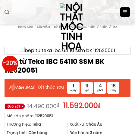
Skip
to
content
TRANG CHỦ
/
SẢN PHẨM
/
BẾP TỪ - BẾP HỒNG NGOẠI
/
BẾP TỪ
/
BẾP TỪ TEKA
Bếp từ Teka IBC 64110 SSM BK
-20%
112520051
1
11
4
17
Kết thúc sau
F
ASH SALE
ngày
giờ
phút
giây
Giá
Giá
₫
11.592.000
₫
14.490.000
gốc
hiện
Mã sản phẩm:
112520051
là:
tại
14.490.000₫.
là:
Thương hiệu:
Teka
Xuất xứ:
Châu Âu
11.592.000₫
Trạng thái:
Còn hàng
Bảo hành:
3 năm