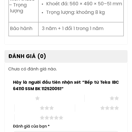
Khoét đá: 560 × 490 × 50–51 mm
– Trọng
lượng
Trọng lượng: khoảng 8 kg
Bảo hành
3 năm + 1 đổi 1 trong 1 năm
ĐÁNH GIÁ (0)
Chưa có đánh giá nào.
Hãy là người đầu tiên nhận xét “Bếp từ Teka IBC
64110 SSM BK 112520051”
1 trên 5 sao
2 trên 5 sao
3 trên 5 sao
4 trên 5 sao
5 trên 5 sao
Đánh giá của bạn
*