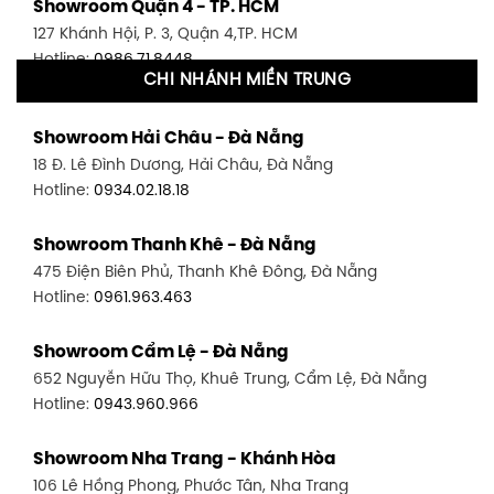
Showroom Quận 4 - TP. HCM
127 Khánh Hội, P. 3, Quận 4,TP. HCM
Hotline:
0986.71.8448
CHI NHÁNH MIỀN TRUNG
Showroom Quận 11 - TP. HCM
Showroom Hải Châu - Đà Nẵng
1411 Đường 3/2, P. 16, Quận 11, TP. HCM
18 Đ. Lê Đình Dương, Hải Châu, Đà Nẵng
Hotline:
0906.256.759
Hotline:
0934.02.18.18
Showroom Quận 7 - TP. HCM
Showroom Thanh Khê - Đà Nẵng
1448 Huỳnh Tấn Phát, Phú Thuận, Quận 7, TP HCM
475 Điện Biên Phủ, Thanh Khê Đông, Đà Nẵng
Hotline:
0946.480.580
Hotline:
0961.963.463
Showroom Bình Thạnh - TP. HCM
Showroom Cẩm Lệ - Đà Nẵng
348 Đ. Bạch Đằng, P. 14, Bình Thạnh, TP HCM
652 Nguyễn Hữu Thọ, Khuê Trung, Cẩm Lệ, Đà Nẵng
Hotline:
0902.716.230
Hotline:
0943.960.966
Showroom Tân Bình 1 - TP. HCM
Showroom Nha Trang - Khánh Hòa
591 Hoàng Văn Thụ, P. 4, Tân Bình, TP HCM
106 Lê Hồng Phong, Phước Tân, Nha Trang
Hotline:
0906.256.759