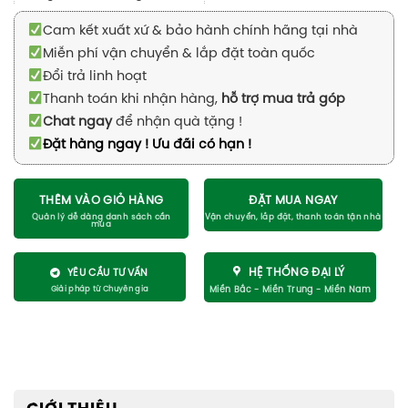
Cam kết xuất xứ & bảo hành chính hãng tại nhà
Miễn phí vận chuyển & lắp đặt toàn quốc
Đổi trả linh hoạt
Thanh toán khi nhận hàng,
hỗ trợ mua trả góp
Chat ngay
để nhận quà tặng !
Đặt hàng ngay ! Ưu đãi có hạn !
THÊM VÀO GIỎ HÀNG
ĐẶT MUA NGAY
HỆ THỐNG ĐẠI LÝ
YÊU CẦU TƯ VẤN