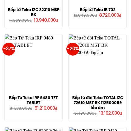
Bếp từ Teka IZC 32310 MSP
Bếp từ Teka IB 702
Giá
Giá
BK
8.720.000
₫
13.849.000
₫
gốc
hiện
Giá
Giá
10.940.000
₫
17.369.000
₫
là:
tại
gốc
hiện
13.849.000₫.
là:
là:
tại
8.72
17.369.000₫.
là:
10.940.000₫.
-37%
-20%
Bếp Từ Teka IRF 9480 TFT
Bếp từ đôi Teka TOTAL IZC
TABLET
72610 MST BK 112500059
Giá
Giá
lắp âm
51.210.000
₫
81.279.000
₫
gốc
hiện
Giá
Giá
13.192.000
₫
16.490.000
₫
là:
tại
gốc
hiện
81.279.000₫.
là:
là:
tại
51.210.000₫.
16.490.000₫.
là:
13.19