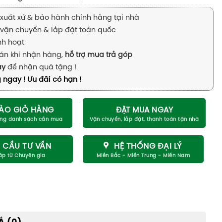
xuất xứ & bảo hành chính hãng tại nhà
vận chuyển & lắp đặt toàn quốc
inh hoạt
án khi nhận hàng,
hỗ trợ mua trả góp
ay
để nhận quà tặng !
 ngay ! Ưu đãi có hạn !
ÀO GIỎ HÀNG
ĐẶT MUA NGAY
 CẦU TƯ VẤN
HỆ THỐNG ĐẠI LÝ