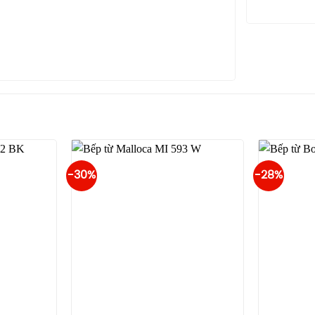
-30%
-28%