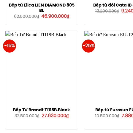
Bếp từ Elica LIEN DIAMOND 805
Bếp từ đôi Cata IB
Giá
BL
9.24
13.200.000
₫
gốc
Giá
Giá
46.900.000
₫
62.000.000
₫
là:
gốc
hiện
13.20
là:
tại
62.000.000₫.
là:
46.900.000₫.
-15%
-25%
Bếp Từ Brandt TI118B.Black
Bếp từ Eurosun E
Giá
Giá
Giá
27.630.000
₫
7.88
32.500.000
₫
10.500.000
₫
gốc
hiện
gốc
là:
tại
là:
32.500.000₫.
là:
10.50
27.630.000₫.