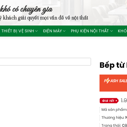
khó có chuyên gia
ý khách giải quyết mọi vấn đề về nội thất
THIẾT BỊ VỆ SINH
ĐIỆN MÁY
PHỤ KIỆN NỘI THẤT
KHÓ
Bếp từ 
F
ASH SAL
1.
Mã sản phẩm
Thương hiệu:
Trạng thái:
Cò