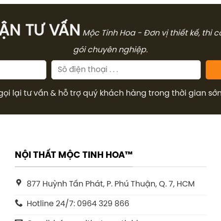
̣N TƯ VẤN
Mộc Tinh Hoa - Đơn vị thiết kế, thi 
gói chuyên nghiệp.
gọi lại tư vấn & hỗ trợ quý khách hàng trong thời gian sớ
NỘI THẤT MỘC TINH HOA™
877 Huỳnh Tấn Phát, P. Phú Thuận, Q. 7, HCM
Hotline 24/7: 0964 329 866