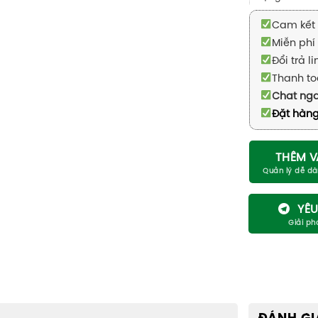
Cam kết 
Miễn phí 
Đổi trả l
Thanh to
Chat ng
Đặt hàng
THÊM V
YÊU