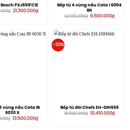
 Bosch PXJ651FC1E
Bếp từ 4 vùng nấu Cata I 6004
Giá
Giá
BK
21.300.000
₫
.000
₫
gốc
hiện
Giá
Giá
9.600.000
₫
12.000.000
₫
là:
tại
gốc
hiện
29.700.000₫.
là:
là:
tại
21.300.000₫.
12.000.000₫.
là:
9.600.0
-33%
 3 vùng nấu Cata IB
Bếp từ đôi Chefs EH-DIH666
Giá
Giá
6030 X
10.410.000
₫
15.500.000
₫
gốc
hiện
Giá
Giá
13.500.000
₫
.000
₫
là:
tại
gốc
hiện
15.500.000₫.
là:
là:
tại
10.410.0