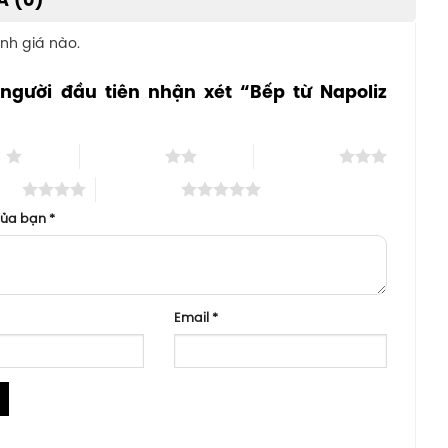
Á (0)
nh giá nào.
 người đầu tiên nhận xét “Bếp từ Napoliz
”
o
2 trên 5 sao
3 trên 5 sao
 sao
5 trên 5 sao
của bạn
*
Email
*