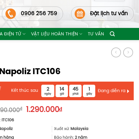
0906 256 759
Đặt lịch tư vấn
A ĐIỆN TỬ
VẬT LIỆU HOÀN THIỆN
TƯ VẤN
Napoliz ITC106
E
2
14
45
0
Kết thúc sau
Đang diễn ra
ngày
giờ
phút
giây
Giá
Giá
₫
1.290.000
₫
990.000
gốc
hiện
:
ITC106
là:
tại
1.990.000₫.
là:
Napoliz
Xuất xứ:
Malaysia
1.290.000₫.
n hàng
Bảo hành:
2 năm