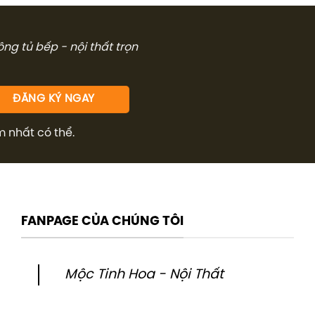
18.000.000₫.
là:
13.500.000₫.
công tủ bếp - nội thất trọn
m nhất có thể.
FANPAGE CỦA CHÚNG TÔI
Mộc Tinh Hoa - Nội Thất