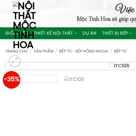
Skip
Việc 
to
Mộc Tinh Hoa
sẽ giúp qu
content
GIỚI THIỆU
THIẾT KẾ NỘI THẤT
DỰ ÁN
THIẾT BỊ BẾP
TRANG CHỦ
/
SẢN PHẨM
/
BẾP TỪ - BẾP HỒNG NGOẠI
/
BẾP TỪ
-35%