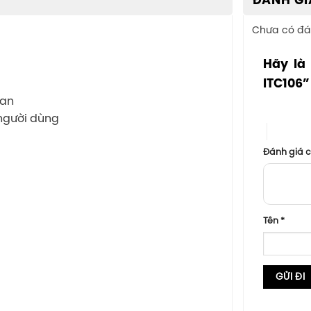
ĐÁNH GI
Chưa có đá
Hãy là
ITC106
ian
1 trên 5 sa
người dùng
4 trên 5
Đánh giá 
Tên
*