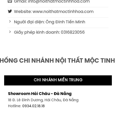
Gmail: info@noithatmoctinhhoa.com
Website: www.noithatmoctinhhoa.com
Người đại diện: Ông Đinh Tiến Minh
Giấy phép kinh doanh: 0316823056
THỐNG CHI NHÁNH NỘI THẤT MỘC TINH
CHI NHÁNH MIỀN TRUNG
Showroom Hải Châu - Đà Nẵng
18 Đ. Lê Đình Dương, Hải Châu, Đà Nẵng
Hotline:
0934.02.18.18