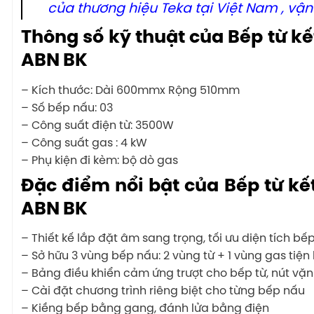
của thương hiệu Teka tại Việt Nam , vậ
Thông số kỹ thuật của Bếp từ kế
ABN BK
– Kích thước: Dài 600mmx Rộng 510mm
– Số bếp nấu: 03
– Công suất điện từ: 3500W
– Công suất gas : 4 kW
– Phụ kiện đi kèm: bộ dò gas
Đặc điểm nổi bật của Bếp từ kế
ABN BK
– Thiết kế lắp đặt âm sang trọng, tối ưu diện tích bếp
– Sở hữu 3 vùng bếp nấu: 2 vùng từ + 1 vùng gas tiện l
– Bảng điều khiển cảm ứng trượt cho bếp từ, nút vặ
– Cài đặt chương trình riêng biệt cho từng bếp nấu
– Kiềng bếp bằng gang, đánh lửa bằng điện