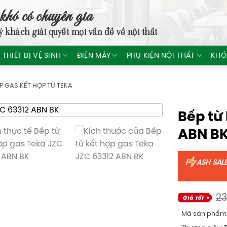
khó có chuyên gia
ý khách giải quyết mọi vấn đề về nội thất
THIẾT BỊ VỆ SINH
ĐIỆN MÁY
PHỤ KIỆN NỘI THẤT
KHÓ
P GAS KẾT HỢP TỪ TEKA
Bếp từ
ABN B
F
ASH SAL
23
Mã sản phẩm