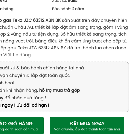
23.690.000₫.
là:
Teka
Xuất xứ:
Italia
18.952.000₫.
n hàng
Bảo hành:
2 năm
ợp gas Teka JZC 63312 ABN BK
sản xuất trên dây chuyền hiện
 chuẩn Châu Âu, thiết kế lắp đặt âm sang trọng, gồm 1 vùng
ợp 2 vùng nấu từ tiện dụng. Sở hữu thiết kế sang trọng, tích
h năng vượt trội, bảng điều khiển cảm ứng trượt cho bếp từ,
bếp gas. Teka JZC 63312 ABN BK đã trở thành lựa chọn được
h Việt tin dùng.
xuất xứ & bảo hành chính hãng tại nhà
vận chuyển & lắp đặt toàn quốc
inh hoạt
án khi nhận hàng,
hỗ trợ mua trả góp
ay
để nhận quà tặng !
 ngay ! Ưu đãi có hạn !
ÀO GIỎ HÀNG
ĐẶT MUA NGAY