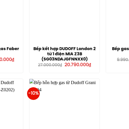
gas Faber
Bếp kết hợp DUDOFF London 2
Bếp gas
từ 1 điện MIA Z3B
Giá
(SG03NDAJGFNNXX0)
0.000
₫
9.990
hiện
Giá
Giá
20.790.000
₫
27.000.000
₫
tại
gốc
hiện
.000₫.
là:
là:
tại
20.400.000₫.
27.000.000₫.
là:
20.790.000₫.
-10%