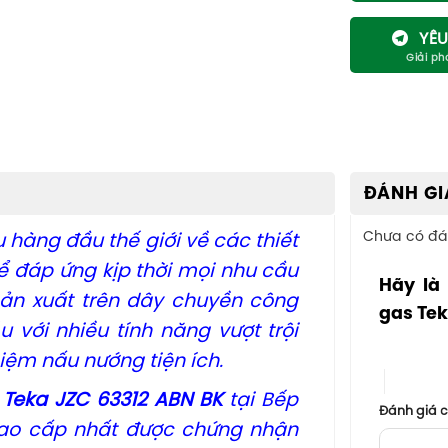
YÊU
ĐÁNH GI
Chưa có đá
 hàng đầu thế giới về các thiết
ể đáp ứng kịp thời mọi nhu cầu
Hãy là
ản xuất trên dây chuyền công
gas Te
 với nhiều tính năng vượt trội
1 trên 5 sa
iệm nấu nướng tiện ích.
4 trên 5
 Teka JZC 63312 ABN BK
tại Bếp
Đánh giá 
cao cấp nhất được chứng nhận