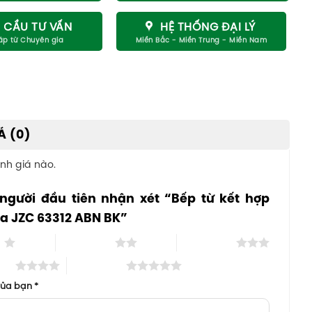
 CẦU TƯ VẤN
HỆ THỐNG ĐẠI LÝ
Á (0)
nh giá nào.
 người đầu tiên nhận xét “Bếp từ kết hợp
ka JZC 63312 ABN BK”
o
2 trên 5 sao
3 trên 5 sao
 sao
5 trên 5 sao
của bạn
*