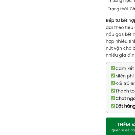
Thương hiệu:
Trạng thái:
Cò
Bếp từ kết h
đại theo tiêu
nấu gas kết h
hợp nhiều tín
nút vặn cho 
nhiều gia đìn
Cam kết 
Miễn phí 
Đổi trả l
Thanh to
Chat ng
Đặt hàng
THÊM V