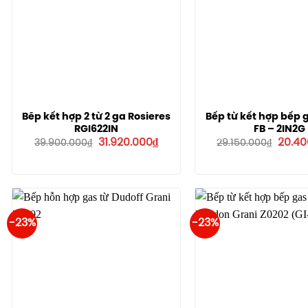
Bẽp kết hợp 2 từ 2 ga Rosieres
Bếp từ kết hợp bếp 
RGI622IN
FB – 2IN2G
Giá
Giá
Giá
31.920.000
₫
20.40
39.900.000
₫
29.150.000
₫
gốc
hiện
gốc
là:
tại
là:
39.900.000₫.
là:
29.150
31.920.000₫.
-23%
-23%