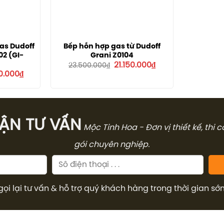
as Dudoff
Bếp hỗn hợp gas từ Dudoff
02 (GI-
Grani Z0104
Giá
Giá
21.150.000
₫
23.500.000
₫
gốc
hiện
Giá
0.000
₫
là:
tại
hiện
23.500.000₫.
là:
tại
21.150.000₫.
.000₫.
là:
14.550.000₫.
̣N TƯ VẤN
Mộc Tinh Hoa - Đơn vị thiết kế, thi 
gói chuyên nghiệp.
gọi lại tư vấn & hỗ trợ quý khách hàng trong thời gian sớ