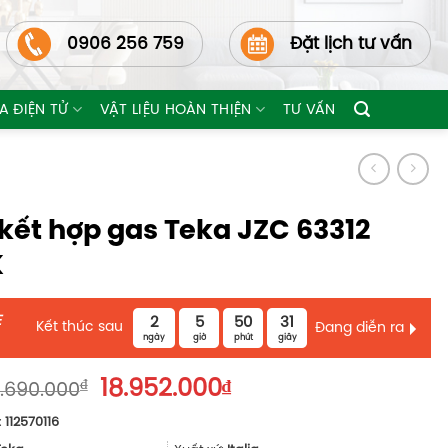
0906 256 759
Đặt lịch tư vấn
A ĐIỆN TỬ
VẬT LIỆU HOÀN THIỆN
TƯ VẤN
 kết hợp gas Teka JZC 63312
K
E
2
5
50
29
Kết thúc sau
Đang diễn ra
ngày
giờ
phút
giây
Giá
Giá
₫
18.952.000
₫
.690.000
gốc
hiện
:
112570116
là:
tại