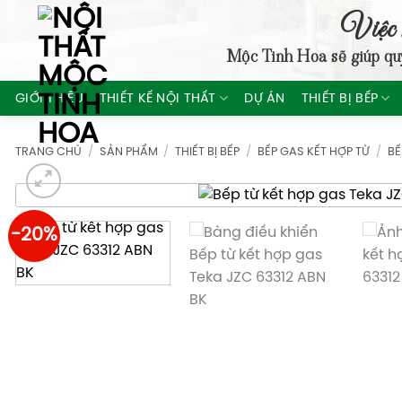
Skip
Việc 
to
Mộc Tinh Hoa
sẽ giúp qu
content
GIỚI THIỆU
THIẾT KẾ NỘI THẤT
DỰ ÁN
THIẾT BỊ BẾP
TRANG CHỦ
/
SẢN PHẨM
/
THIẾT BỊ BẾP
/
BẾP GAS KẾT HỢP TỪ
/
BẾ
-20%