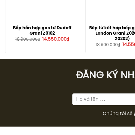
Bếp hỗn hợp gas từ Dudoff
Bếp từ kết hợp bếp g
Grani Z0102
London Grani Z02
Giá
Giá
Z0202)
14.550.000
₫
18.900.000
₫
gốc
hiện
Giá
14.55
18.900.000
₫
là:
tại
gốc
18.900.000₫.
là:
là:
14.550.000₫.
18.900
ĐĂNG KÝ NHÂ
Chúng tôi sẽ 