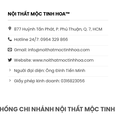
NỘI THẤT MỘC TINH HOA™
877 Huỳnh Tấn Phát, P. Phú Thuận, Q. 7, HCM
Hotline 24/7: 0964 329 866
Gmail: info@noithatmoctinhhoa.com
Website: www.noithatmoctinhhoa.com
Người đại diện: Ông Đinh Tiến Minh
Giấy phép kinh doanh: 0316823056
THỐNG CHI NHÁNH NỘI THẤT MỘC TINH