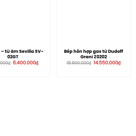
 – từ âm Sevilla SV-
Bếp hỗn hợp gas từ Dudoff
02GT
Grani Z0202
Giá
Giá
Giá
Giá
6.400.000
₫
14.550.000
₫
.000
₫
18.900.000
₫
gốc
hiện
gốc
hiện
là:
tại
là:
tại
9.990.000₫.
là:
18.900.000₫.
là:
6.400.000₫.
14.550.