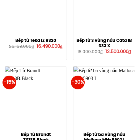
Bếp từ Teka IZ 6320
Bếp từ 3 vùng nấu Cata IB
Giá
Giá
633 X
16.490.000
₫
26.169.000
₫
gốc
hiện
Giá
Giá
13.500.000
₫
18.000.000
₫
là:
tại
gốc
hiện
26.169.000₫.
là:
là:
tại
16.490.000₫.
18.000.000₫.
là:
13.5
-15%
-30%
Bếp Từ Brandt
Bếp từ ba vùng nấu