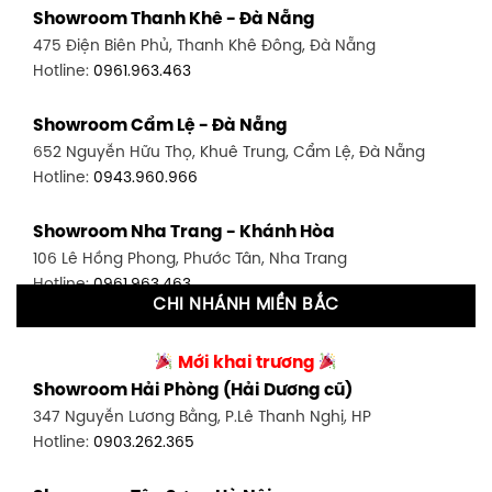
Showroom Thanh Khê - Đà Nẵng
1448 Huỳnh Tấn Phát, Phú Thuận, Quận 7, TP HCM
475 Điện Biên Phủ, Thanh Khê Đông, Đà Nẵng
Hotline:
0946.480.580
Hotline:
0961.963.463
Showroom Bình Thạnh - TP. HCM
Showroom Cẩm Lệ - Đà Nẵng
348 Đ. Bạch Đằng, P. 14, Bình Thạnh, TP HCM
652 Nguyễn Hữu Thọ, Khuê Trung, Cẩm Lệ, Đà Nẵng
Hotline:
0902.716.230
Hotline:
0943.960.966
Showroom Tân Bình 1 - TP. HCM
Showroom Nha Trang - Khánh Hòa
591 Hoàng Văn Thụ, P. 4, Tân Bình, TP HCM
106 Lê Hồng Phong, Phước Tân, Nha Trang
Hotline:
0906.256.759
Hotline:
0961.963.463
CHI NHÁNH MIỀN BẮC
Showroom Tân Bình 2 - TP. HCM
Showroom Vinh - Nghệ An
90 Đ. Cộng Hòa, P. 4, Tân Bình, TP HCM
Mới khai trương
27-29 Nguyễn Sỹ Sách, Hưng Bình, TP Vinh, Nghệ An
Hotline:
0986.71.8448
Showroom Hải Phòng (Hải Dương cũ)
Hotline:
0943.960.966
347 Nguyễn Lương Bằng, P.Lê Thanh Nghị, HP
Showroom Thuận An - Bình Dương
Hotline:
0903.262.365
Showroom Buôn Ma Thuột
66 đường DT743, An Phú, Thuận An, Bình Dương
119 Lê Thánh Tông, Tân Lợi, Buôn Ma Thuột
Hotline:
0902.716.230