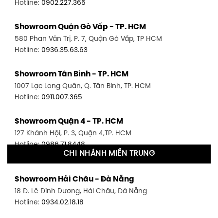
Hotline:
0902.227.365
Showroom Quận Gò Vấp - TP. HCM
580 Phan Văn Trị, P. 7, Quận Gò Vấp, TP HCM
Hotline:
0936.35.63.63
Showroom Tân Bình - TP. HCM
1007 Lạc Long Quân, Q. Tân Bình, TP. HCM
Hotline:
0911.007.365
Showroom Quận 4 - TP. HCM
127 Khánh Hội, P. 3, Quận 4,TP. HCM
Hotline:
0986.71.8448
CHI NHÁNH MIỀN TRUNG
Showroom Quận 11 - TP. HCM
Showroom Hải Châu - Đà Nẵng
1411 Đường 3/2, P. 16, Quận 11, TP. HCM
18 Đ. Lê Đình Dương, Hải Châu, Đà Nẵng
Hotline:
0906.256.759
Hotline:
0934.02.18.18
Showroom Quận 7 - TP. HCM