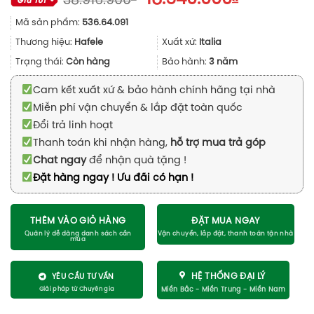
38.916.900
gốc
hiện
Mã sản phẩm:
536.64.091
là:
tại
38.916.900₫.
là:
Thương hiệu:
Hafele
Xuất xứ:
Italia
18.540.000
Trạng thái:
Còn hàng
Bảo hành:
3 năm
Cam kết xuất xứ & bảo hành chính hãng tại nhà
Miễn phí vận chuyển & lắp đặt toàn quốc
Đổi trả linh hoạt
Thanh toán khi nhận hàng,
hỗ trợ mua trả góp
Chat ngay
để nhận quà tặng !
Đặt hàng ngay ! Ưu đãi có hạn !
THÊM VÀO GIỎ HÀNG
ĐẶT MUA NGAY
HỆ THỐNG ĐẠI LÝ
YÊU CẦU TƯ VẤN