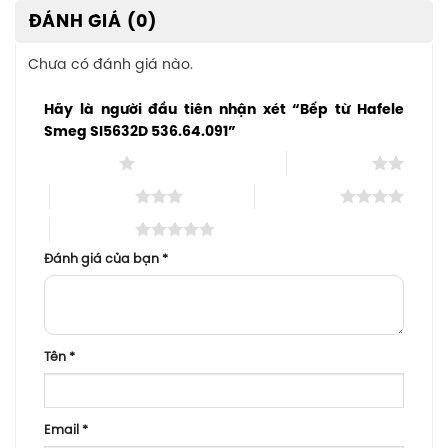
ĐÁNH GIÁ (0)
Chưa có đánh giá nào.
Hãy là người đầu tiên nhận xét “Bếp từ Hafele
Smeg SI5632D 536.64.091”
1 trên 5 sao
2 trên 5 sao
3 trên 5 sao
4 trên 5 sao
5 trên 5 sao
Đánh giá của bạn
*
Tên
*
Email
*