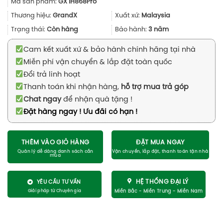
Mã sản phẩm:
GX IH868Pro
là:
tại
19.980.000₫.
là:
Thương hiệu:
GrandX
Xuất xứ:
Malaysia
9.800.000₫
Trạng thái:
Còn hàng
Bảo hành:
3 năm
Cam kết xuất xứ & bảo hành chính hãng tại nhà
Miễn phí vận chuyển & lắp đặt toàn quốc
Đổi trả linh hoạt
Thanh toán khi nhận hàng,
hỗ trợ mua trả góp
Chat ngay
để nhận quà tặng !
Đặt hàng ngay ! Ưu đãi có hạn !
THÊM VÀO GIỎ HÀNG
ĐẶT MUA NGAY
HỆ THỐNG ĐẠI LÝ
YÊU CẦU TƯ VẤN