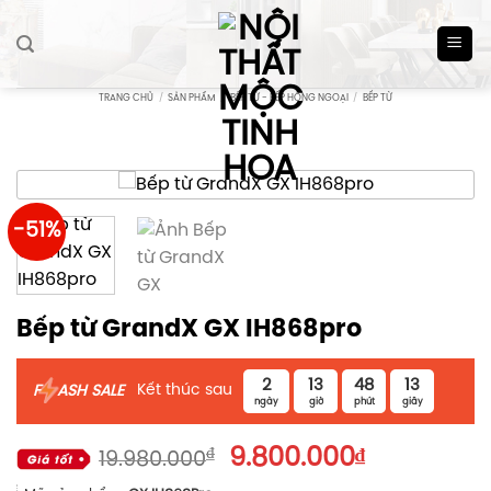
Skip
to
content
TRANG CHỦ
/
SẢN PHẨM
/
BẾP TỪ - BẾP HỒNG NGOẠI
/
BẾP TỪ
-51%
Bếp từ GrandX GX IH868pro
2
13
48
13
Kết thúc sau
F
ASH SALE
ngày
giờ
phút
giây
Giá
Giá
₫
9.800.000
₫
19.980.000
gốc
hiện