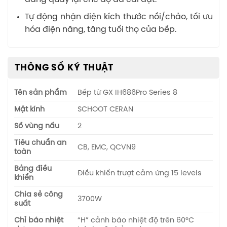
Tự động nhận diện kích thước nồi/chảo, tối ưu
hóa điện năng, tăng tuổi thọ của bếp.
THÔNG SỐ KỸ THUẬT
Tên sản phẩm
Bếp từ GX IH686Pro Series 8
Mặt kính
SCHOOT CERAN
Số vùng nấu
2
Tiêu chuẩn an
CB, EMC, QCVN9
toàn
Bảng điều
Điều khiển trượt cảm ứng 15 levels
khiển
Chia sẻ công
3700W
suất
Chỉ báo nhiệt
“H” cảnh báo nhiệt độ trên 60°C