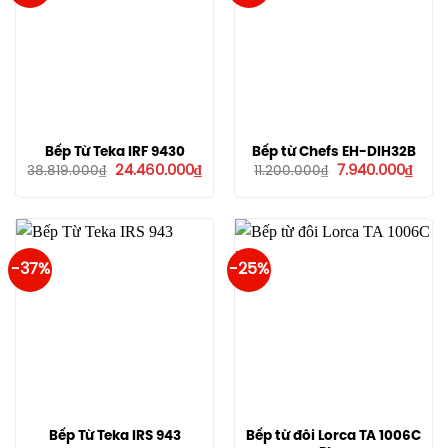
Bếp Từ Teka IRF 9430
Bếp từ Chefs EH-DIH32B
Giá
Giá
Giá
Giá
24.460.000
₫
7.940.000
₫
38.819.000
₫
11.200.000
₫
gốc
hiện
gốc
hiện
là:
tại
là:
tại
38.819.000₫.
là:
11.200.000₫.
là:
24.460.000₫.
7.940
-37%
-25%
Bếp Từ Teka IRS 943
Bếp từ đôi Lorca TA 1006C