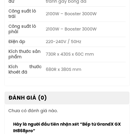
dư
tránh gây bỏng da
Công suất lò
2100W – Booster 3000W
trái
Công suất lò
2100W – Booster 3000W
phải
Điện áp
220-240V / 50Hz
Kích thước sản
730R x 430S x 60C mm
phẩm
Kích thước
680R x 380S mm
khoét đá
ĐÁNH GIÁ (0)
Chưa có đánh giá nào.
Hãy là người đầu tiên nhận xét “Bếp từ GrandX GX
IH868pro”