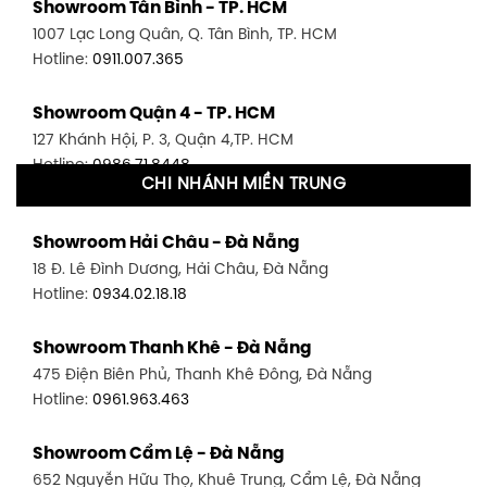
Showroom Tân Bình - TP. HCM
1007 Lạc Long Quân, Q. Tân Bình, TP. HCM
Hotline:
0911.007.365
Showroom Quận 4 - TP. HCM
127 Khánh Hội, P. 3, Quận 4,TP. HCM
Hotline:
0986.71.8448
CHI NHÁNH MIỀN TRUNG
Showroom Quận 11 - TP. HCM
Showroom Hải Châu - Đà Nẵng
1411 Đường 3/2, P. 16, Quận 11, TP. HCM
18 Đ. Lê Đình Dương, Hải Châu, Đà Nẵng
Hotline:
0906.256.759
Hotline:
0934.02.18.18
Showroom Quận 7 - TP. HCM
Showroom Thanh Khê - Đà Nẵng
1448 Huỳnh Tấn Phát, Phú Thuận, Quận 7, TP HCM
475 Điện Biên Phủ, Thanh Khê Đông, Đà Nẵng
Hotline:
0946.480.580
Hotline:
0961.963.463
Showroom Bình Thạnh - TP. HCM
Showroom Cẩm Lệ - Đà Nẵng
348 Đ. Bạch Đằng, P. 14, Bình Thạnh, TP HCM
652 Nguyễn Hữu Thọ, Khuê Trung, Cẩm Lệ, Đà Nẵng
Hotline:
0902.716.230