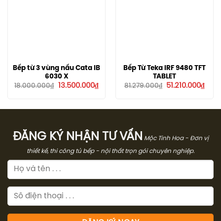
Bếp từ 3 vùng nấu Cata IB
Bếp Từ Teka IRF 9480 TFT
6030 X
TABLET
Giá
Giá
Giá
Giá
13.500.000
₫
51.210.000
₫
18.000.000
₫
81.279.000
₫
gốc
hiện
gốc
hiện
là:
tại
là:
tại
18.000.000₫.
là:
81.279.000₫.
là:
13.500.000₫.
51.21
ĐĂNG KÝ NHẬN TƯ VẤN
Mộc Tinh Hoa - Đơn vị
thiết kế, thi công tủ bếp - nội thất trọn gói chuyên nghiệp.