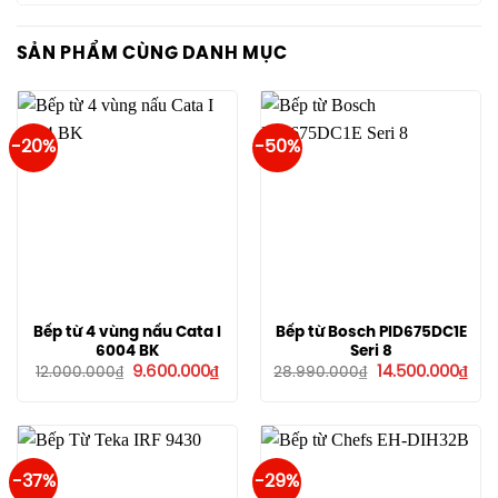
SẢN PHẨM CÙNG DANH MỤC
-20%
-50%
Bếp từ 4 vùng nấu Cata I
Bếp từ Bosch PID675DC1E
6004 BK
Seri 8
Giá
Giá
Giá
Giá
9.600.000
₫
14.500.000
₫
12.000.000
₫
28.990.000
₫
gốc
hiện
gốc
hiệ
là:
tại
là:
tại
12.000.000₫.
là:
28.990.000₫.
là:
9.600.000₫.
14.5
-37%
-29%