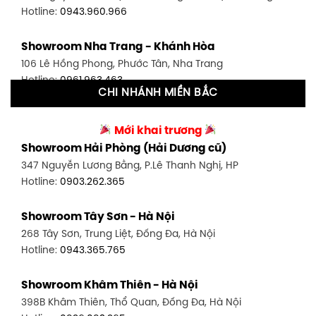
Hotline:
0943.960.966
Showroom Tân Bình 1 - TP. HCM
Showroom Nha Trang - Khánh Hòa
591 Hoàng Văn Thụ, P. 4, Tân Bình, TP HCM
106 Lê Hồng Phong, Phước Tân, Nha Trang
Hotline:
0906.256.759
Hotline:
0961.963.463
CHI NHÁNH MIỀN BẮC
Showroom Tân Bình 2 - TP. HCM
Showroom Vinh - Nghệ An
90 Đ. Cộng Hòa, P. 4, Tân Bình, TP HCM
Mới khai trương
27-29 Nguyễn Sỹ Sách, Hưng Bình, TP Vinh, Nghệ An
Hotline:
0986.71.8448
Showroom Hải Phòng (Hải Dương cũ)
Hotline:
0943.960.966
347 Nguyễn Lương Bằng, P.Lê Thanh Nghị, HP
Showroom Thuận An - Bình Dương
Hotline:
0903.262.365
Showroom Buôn Ma Thuột
66 đường DT743, An Phú, Thuận An, Bình Dương
119 Lê Thánh Tông, Tân Lợi, Buôn Ma Thuột
Hotline:
0902.716.230
Showroom Tây Sơn - Hà Nội
Hotline:
0934.02.18.18
268 Tây Sơn, Trung Liệt, Đống Đa, Hà Nội
Showroom Biên Hòa - Đồng Nai
Hotline:
0943.365.765
452 Nguyễn Ái Quốc, Tân Tiến, TP. Biên Hòa, Đồng Nai
Hotline:
0946.480.580
Showroom Khâm Thiên - Hà Nội
398B Khâm Thiên, Thổ Quan, Đống Đa, Hà Nội