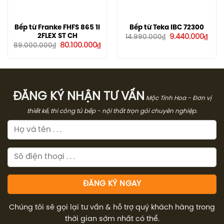
Bếp từ Franke FHFS 865 1I
Bếp từ Teka IBC 72300
Giá
Giá
2FLEX ST CH
9.440.000
₫
14.990.000
₫
gốc
hiện
Giá
Giá
80.100.000
₫
89.000.000
₫
là:
tại
gốc
hiện
14.990.000₫.
là:
là:
tại
9.44
89.000.000₫.
là:
80.100.000₫.
ĐĂNG KÝ NHẬN TƯ VẤN
Mộc Tinh Hoa - Đơn vị
thiết kế, thi công tủ bếp - nội thất trọn gói chuyên nghiệp.
Chúng tôi sẽ gọi lại tư vấn & hỗ trợ quý khách hàng trong
thời gian sớm nhất có thể.