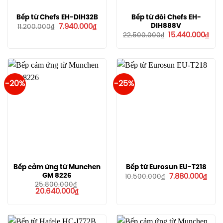
Bếp từ Chefs EH-DIH32B
Bếp từ đôi Chefs EH-
Giá
Giá
DIH888V
7.940.000
₫
11.200.000
₫
gốc
hiện
Giá
Giá
15.440.000
₫
22.500.000
₫
là:
tại
gốc
hiệ
11.200.000₫.
là:
là:
tại
7.940.000₫.
22.500.000₫.
là:
15.4
-20%
-25%
Bếp cảm ứng từ Munchen
Bếp từ Eurosun EU-T218
Giá
Giá
GM 8226
7.880.000
₫
10.500.000
₫
gốc
hiện
25.800.000
₫
là:
tại
Giá
Giá
20.640.000
₫
10.500.000₫.
là:
gốc
hiện
7.88
là:
tại
25.800.000₫.
là:
20.640.000₫.