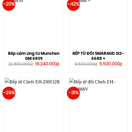
-20%
-42%
Bếp cảm ứng từ Munchen
BẾP TỪ ĐÔI SMARAGD SI2-
GM 6839
6688 +
Giá
Giá
Giá
Giá
18.240.000
₫
5.500.000
₫
22.800.000
₫
9.500.000
₫
gốc
hiện
gốc
hiện
là:
tại
là:
tại
22.800.000₫.
là:
9.500.000₫.
là:
18.240.000₫.
5.50
-29%
-31%