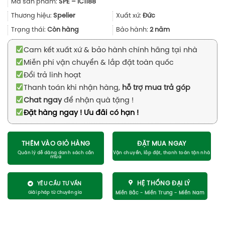
Mã sản phẩm:
SPE – IC1188
là:
tại
28.500.000₫.
là:
Thương hiệu:
Spelier
Xuất xứ:
Đức
21.380.00
Trạng thái:
Còn hàng
Bảo hành:
2 năm
Cam kết xuất xứ & bảo hành chính hãng tại nhà
Miễn phí vận chuyển & lắp đặt toàn quốc
Đổi trả linh hoạt
Thanh toán khi nhận hàng,
hỗ trợ mua trả góp
Chat ngay
để nhận quà tặng !
Đặt hàng ngay ! Ưu đãi có hạn !
THÊM VÀO GIỎ HÀNG
ĐẶT MUA NGAY
HỆ THỐNG ĐẠI LÝ
YÊU CẦU TƯ VẤN