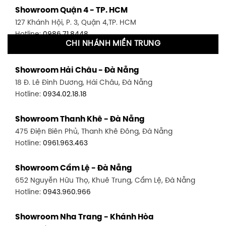
Showroom Quận 4 - TP. HCM
127 Khánh Hội, P. 3, Quận 4,TP. HCM
Hotline:
0986.71.8448
CHI NHÁNH MIỀN TRUNG
Showroom Quận 11 - TP. HCM
Showroom Hải Châu - Đà Nẵng
1411 Đường 3/2, P. 16, Quận 11, TP. HCM
18 Đ. Lê Đình Dương, Hải Châu, Đà Nẵng
Hotline:
0906.256.759
Hotline:
0934.02.18.18
Showroom Quận 7 - TP. HCM
Showroom Thanh Khê - Đà Nẵng
1448 Huỳnh Tấn Phát, Phú Thuận, Quận 7, TP HCM
475 Điện Biên Phủ, Thanh Khê Đông, Đà Nẵng
Hotline:
0946.480.580
Hotline:
0961.963.463
Showroom Bình Thạnh - TP. HCM
Showroom Cẩm Lệ - Đà Nẵng
348 Đ. Bạch Đằng, P. 14, Bình Thạnh, TP HCM
652 Nguyễn Hữu Thọ, Khuê Trung, Cẩm Lệ, Đà Nẵng
Hotline:
0902.716.230
Hotline:
0943.960.966
Showroom Tân Bình 1 - TP. HCM
Showroom Nha Trang - Khánh Hòa
591 Hoàng Văn Thụ, P. 4, Tân Bình, TP HCM