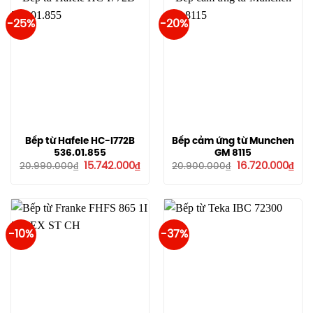
-25%
-20%
Bếp từ Hafele HC-I772B
Bếp cảm ứng từ Munchen
536.01.855
GM 8115
Giá
Giá
Giá
Giá
15.742.000
₫
16.720.000
₫
20.990.000
₫
20.900.000
₫
gốc
hiện
gốc
hiệ
là:
tại
là:
tại
20.990.000₫.
là:
20.900.000₫.
là:
15.742.000₫.
16.7
-10%
-37%