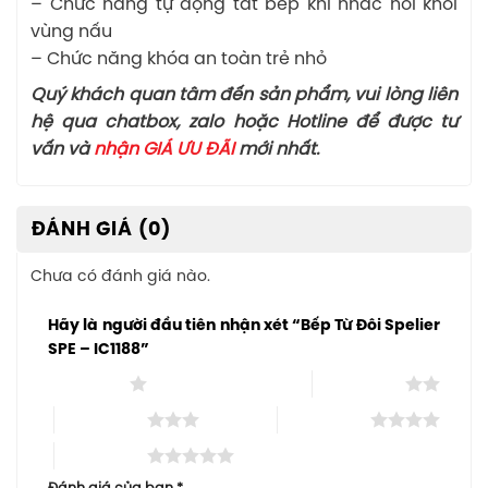
– Chức năng tự động tắt bếp khi nhấc nồi khỏi
vùng nấu
– Chức năng khóa an toàn trẻ nhỏ
Quý khách quan tâm đến sản phẩm, vui lòng liên
hệ qua chatbox, zalo hoặc Hotline để được tư
vấn và
nhận GIÁ ƯU ĐÃI
mới nhất.
ĐÁNH GIÁ (0)
Chưa có đánh giá nào.
Hãy là người đầu tiên nhận xét “Bếp Từ Đôi Spelier
SPE – IC1188”
1 trên 5 sao
2 trên 5 sao
3 trên 5 sao
4 trên 5 sao
5 trên 5 sao