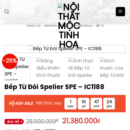
Skip
to
content
TRANG CHỦ
/
SẢN PHẨM
/
BẾP TỪ - BẾP HỒNG NGOẠI
/
BẾP TỪ
-25%
Bếp Từ Đôi Spelier SPE – IC1188
1
16
47
23
Kết thúc sau
F
ASH SALE
ngày
giờ
phút
giây
Giá
Giá
₫
21.380.000
₫
28.500.000
gốc
hiện