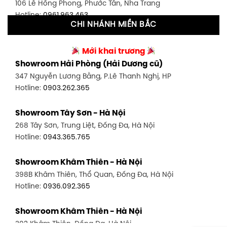
106 Lê Hồng Phong, Phước Tân, Nha Trang
Hotline:
0906.256.759
Hotline:
0961.963.463
CHI NHÁNH MIỀN BẮC
Showroom Tân Bình 2 - TP. HCM
Showroom Vinh - Nghệ An
90 Đ. Cộng Hòa, P. 4, Tân Bình, TP HCM
Mới khai trương
27-29 Nguyễn Sỹ Sách, Hưng Bình, TP Vinh, Nghệ An
Hotline:
0986.71.8448
Showroom Hải Phòng (Hải Dương cũ)
Hotline:
0943.960.966
347 Nguyễn Lương Bằng, P.Lê Thanh Nghị, HP
Showroom Thuận An - Bình Dương
Hotline:
0903.262.365
Showroom Buôn Ma Thuột
66 đường DT743, An Phú, Thuận An, Bình Dương
119 Lê Thánh Tông, Tân Lợi, Buôn Ma Thuột
Hotline:
0902.716.230
Showroom Tây Sơn - Hà Nội
Hotline:
0934.02.18.18
268 Tây Sơn, Trung Liệt, Đống Đa, Hà Nội
Showroom Biên Hòa - Đồng Nai
Hotline:
0943.365.765
452 Nguyễn Ái Quốc, Tân Tiến, TP. Biên Hòa, Đồng Nai
Hotline:
0946.480.580
Showroom Khâm Thiên - Hà Nội
398B Khâm Thiên, Thổ Quan, Đống Đa, Hà Nội
Hotline:
0936.092.365
Showroom Khâm Thiên - Hà Nội
302 Khâm Thiên, Đống Đa, Hà Nội