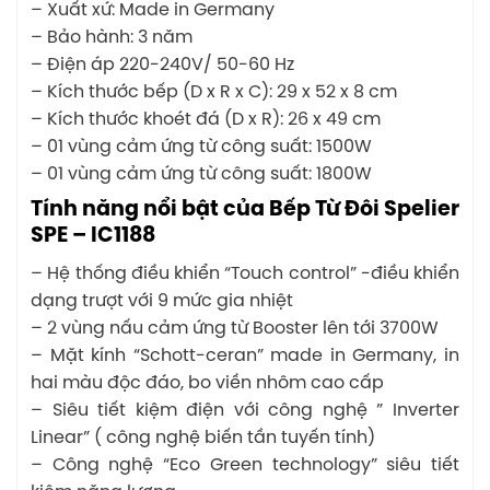
– Xuất xứ: Made in Germany
– Bảo hành: 3 năm
– Điện áp 220-240V/ 50-60 Hz
– Kích thước bếp (D x R x C): 29 x 52 x 8 cm
– Kích thước khoét đá (D x R): 26 x 49 cm
– 01 vùng cảm ứng từ công suất: 1500W
– 01 vùng cảm ứng từ công suất: 1800W
Tính năng nổi bật của Bếp Từ Đôi Spelier
SPE – IC1188
– Hệ thống điều khiển “Touch control” -điều khiển
dạng trượt với 9 mức gia nhiệt
– 2 vùng nấu cảm ứng từ Booster lên tới 3700W
– Mặt kính “Schott-ceran” made in Germany, in
hai màu độc đáo, bo viền nhôm cao cấp
– Siêu tiết kiệm điện với công nghệ ” Inverter
Linear” ( công nghệ biến tần tuyến tính)
– Công nghệ “Eco Green technology” siêu tiết