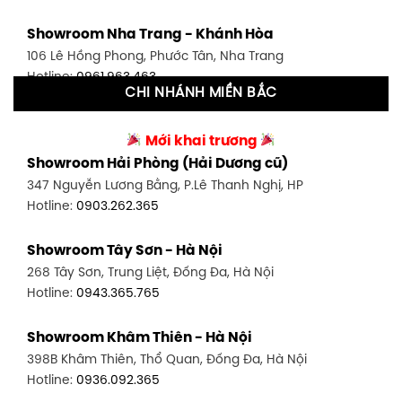
Showroom Tân Bình 1 - TP. HCM
Showroom Nha Trang - Khánh Hòa
591 Hoàng Văn Thụ, P. 4, Tân Bình, TP HCM
106 Lê Hồng Phong, Phước Tân, Nha Trang
Hotline:
0906.256.759
Hotline:
0961.963.463
CHI NHÁNH MIỀN BẮC
Showroom Tân Bình 2 - TP. HCM
Showroom Vinh - Nghệ An
90 Đ. Cộng Hòa, P. 4, Tân Bình, TP HCM
Mới khai trương
27-29 Nguyễn Sỹ Sách, Hưng Bình, TP Vinh, Nghệ An
Hotline:
0986.71.8448
Showroom Hải Phòng (Hải Dương cũ)
Hotline:
0943.960.966
347 Nguyễn Lương Bằng, P.Lê Thanh Nghị, HP
Showroom Thuận An - Bình Dương
Hotline:
0903.262.365
Showroom Buôn Ma Thuột
66 đường DT743, An Phú, Thuận An, Bình Dương
119 Lê Thánh Tông, Tân Lợi, Buôn Ma Thuột
Hotline:
0902.716.230
Showroom Tây Sơn - Hà Nội
Hotline:
0934.02.18.18
268 Tây Sơn, Trung Liệt, Đống Đa, Hà Nội
Showroom Biên Hòa - Đồng Nai
Hotline:
0943.365.765
452 Nguyễn Ái Quốc, Tân Tiến, TP. Biên Hòa, Đồng Nai
Hotline:
0946.480.580
Showroom Khâm Thiên - Hà Nội
398B Khâm Thiên, Thổ Quan, Đống Đa, Hà Nội
Hotline:
0936.092.365