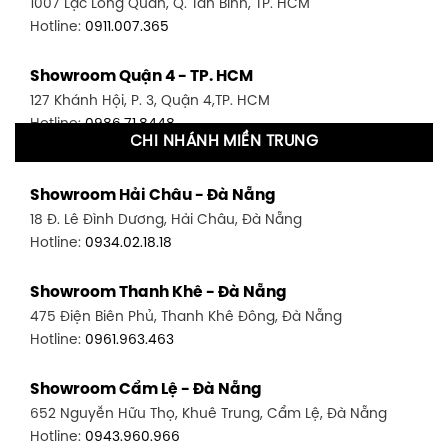
1007 Lạc Long Quân, Q. Tân Bình, TP. HCM
Hotline:
0911.007.365
Showroom Quận 4 - TP. HCM
127 Khánh Hội, P. 3, Quận 4,TP. HCM
Hotline:
0986.71.8448
CHI NHÁNH MIỀN TRUNG
Showroom Quận 11 - TP. HCM
Showroom Hải Châu - Đà Nẵng
1411 Đường 3/2, P. 16, Quận 11, TP. HCM
18 Đ. Lê Đình Dương, Hải Châu, Đà Nẵng
Hotline:
0906.256.759
Hotline:
0934.02.18.18
Showroom Quận 7 - TP. HCM
Showroom Thanh Khê - Đà Nẵng
1448 Huỳnh Tấn Phát, Phú Thuận, Quận 7, TP HCM
475 Điện Biên Phủ, Thanh Khê Đông, Đà Nẵng
Hotline:
0946.480.580
Hotline:
0961.963.463
Showroom Bình Thạnh - TP. HCM
Showroom Cẩm Lệ - Đà Nẵng
348 Đ. Bạch Đằng, P. 14, Bình Thạnh, TP HCM
652 Nguyễn Hữu Thọ, Khuê Trung, Cẩm Lệ, Đà Nẵng
Hotline:
0902.716.230
Hotline:
0943.960.966