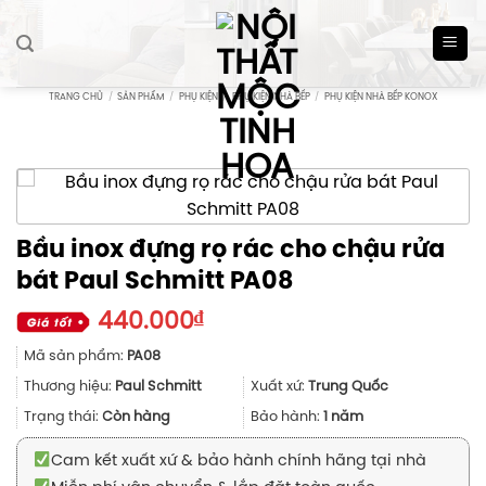
Skip
to
content
TRANG CHỦ
/
SẢN PHẨM
/
PHỤ KIỆN
/
PHỤ KIỆN NHÀ BẾP
/
PHỤ KIỆN NHÀ BẾP KONOX
Bầu inox đựng rọ rác cho chậu rửa
bát Paul Schmitt PA08
440.000
₫
Mã sản phẩm:
PA08
Thương hiệu:
Paul Schmitt
Xuất xứ:
Trung Quốc
Trạng thái:
Còn hàng
Bảo hành:
1 năm
Cam kết xuất xứ & bảo hành chính hãng tại nhà