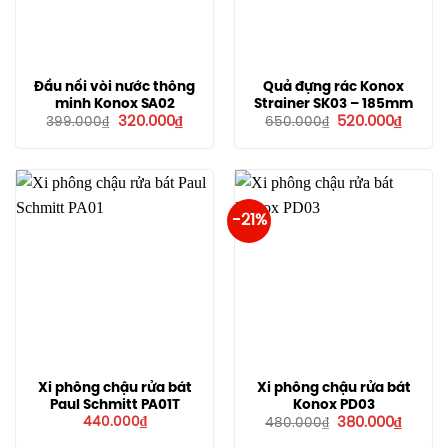
Đầu nối vòi nước thông
Quả đựng rác Konox
minh Konox SA02
Strainer SK03 – 185mm
Giá
Giá
Giá
Giá
320.000
₫
520.000
₫
399.000
₫
650.000
₫
gốc
hiện
gốc
hiện
là:
tại
là:
tại
399.000₫.
là:
650.000₫.
là:
320.000₫.
520.00
-21%
Xi phông chậu rửa bát
Xi phông chậu rửa bát
Paul Schmitt PA01T
Konox PD03
Giá
Giá
440.000
₫
380.000
₫
480.000
₫
gốc
hiện
là:
tại