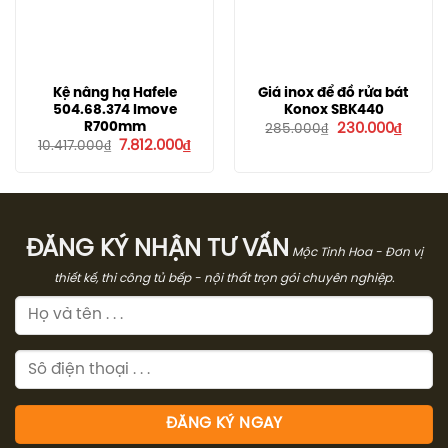
Kệ nâng hạ Hafele
Giá inox để đồ rửa bát
504.68.374 Imove
Konox SBK440
Giá
Giá
R700mm
230.000
₫
285.000
₫
gốc
hiện
Giá
Giá
7.812.000
₫
10.417.000
₫
là:
tại
gốc
hiện
285.000₫.
là:
là:
tại
230.00
10.417.000₫.
là:
7.812.000₫.
ĐĂNG KÝ NHẬN TƯ VẤN
Mộc Tinh Hoa - Đơn vị
thiết kế, thi công tủ bếp - nội thất trọn gói chuyên nghiệp.