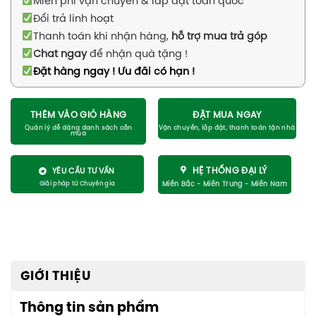
Miễn phí vận chuyển & lắp đặt toàn quốc
Đổi trả linh hoạt
Thanh toán khi nhận hàng,
hỗ trợ mua trả góp
Chat ngay
để nhận quà tặng !
Đặt hàng ngay ! Ưu đãi có hạn !
THÊM VÀO GIỎ HÀNG
ĐẶT MUA NGAY
HỆ THỐNG ĐẠI LÝ
YÊU CẦU TƯ VẤN
GIỚI THIỆU
Thông tin sản phẩm