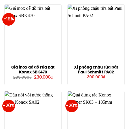
-19%
Giá inox để đồ rửa bát
Xi phông chậu rửa bát
Konox SBK470
Paul Schmitt PA02
Giá
Giá
230.000
₫
300.000
₫
285.000
₫
gốc
hiện
là:
tại
285.000₫.
là:
230.000₫.
-20%
-20%